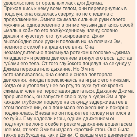
удовольствие от оральных ласк для Джима.
Прижавшись к нему всем телом, они перевернулись в
поцелуи, она оказалась сверху, но не спешила с
продолжением. Эмили сжимала сильные руки своего
мужчины, одновременно в ритме музыки двигаясь своей
«малышкой» по его возбужденному члену, словно
дразня и чувствуя его пульсирование. Джим
высвободил свои руки и положив их на плечики Эм,
немного с силой направил ее вниз. Она
незамедлительно прильнула ротиком к головке «джима
младшего» и резким движением втянул его весь, достав
губами его тела. От того глубокого поцелуя на секунду у
Джима перехватило дыхание. Но Эм не
останавливалась, она снова и снова повторяла
движения, иногда переключаясь на игры с его яичками.
Когда они утопали у нее во рту, то руки тут же крепко
сжимали член не переставая двигаться. Дыхание Джима
прерывалось, он запустил свою руку в кудри Эм и при
каждом глубоком поцелуе на секунду задерживал ее в
этом положении, она понимала его желания и покорно
подчинялась. Внезапно он поднял ее голову и впился в
ее губы. Ему надоели игры, одним движением он
подтянул ее лоно к себе и резким движение вошел всем
членом, от чего Эмили издала короткий стон. Она была
также возбуждена, как и Джим. С каждым его движением