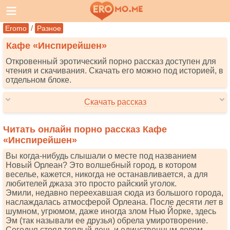
/
Eromo
Разное
Кафе «Инспирейшен»
Откровенный эротический порно рассказ доступен для
чтения и скачивания. Скачать его можно под историей, в
отдельном блоке.
Скачать рассказ
Читать онлайн порно рассказ Кафе
«Инспирейшен»
Вы когда-нибудь слышали о месте под названием
Новый Орлеан? Это волшебный город, в котором
веселье, кажется, никогда не останавливается, а для
любителей джаза это просто райский уголок.
Эмили, недавно переехавшая сюда из большого города,
наслаждалась атмосферой Орлеана. После десяти лет в
шумном, угрюмом, даже иногда злом Нью Йорке, здесь
Эм (так называли ее друзья) обрела умиротворение.
Сегодня стоял теплый день и единственным делом