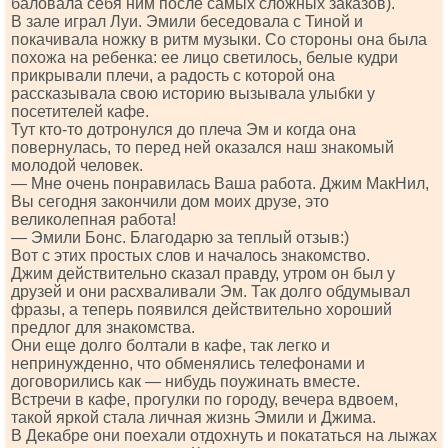
баловала себя ним после самых сложных заказов).
В зале играл Луи. Эмили беседовала с Тиной и
покачивала ножку в ритм музыки. Со стороны она была
похожа на ребенка: ее лицо светилось, белые кудри
прикрывали плечи, а радость с которой она
рассказывала свою историю вызывала улыбки у
посетителей кафе.
Тут кто-то дотронулся до плеча Эм и когда она
повернулась, то перед ней оказался наш знакомый
молодой человек.
— Мне очень понравилась Ваша работа. Джим МакНил,
Вы сегодня закончили дом моих друзе, это
великолепная работа!
— Эмили Бонс. Благодарю за теплый отзыв:)
Вот с этих простых слов и началось знакомство.
Джим действительно сказал правду, утром он был у
друзей и они расхваливали Эм. Так долго обдумывал
фразы, а теперь появился действительно хороший
предлог для знакомства.
Они еще долго болтали в кафе, так легко и
непринужденно, что обменялись телефонами и
договорились как — нибудь поужинать вместе.
Встречи в кафе, прогулки по городу, вечера вдвоем,
такой яркой стала личная жизнь Эмили и Джима.
В Декабре они поехали отдохнуть и покататься на лыжах