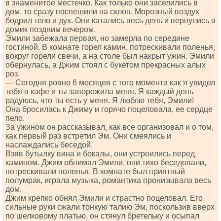
в знаменитое местечко. Как только они заселились в
дом, то сразу поспешили на склон. Морозный воздух
бодрил тело и дух. Они катались весь день и вернулись в
домик поздним вечером.
Эмили забежала первая, но замерла по середине
гостиной. В комнате горел камин, потрескивали поленья,
вокруг горели свечи, а на столе был накрыт ужин. Эмили
обернулась, а Джим стоял с букетом прекрасных алых
роз.
— Сегодня ровно 6 месяцев с того момента как я увидел
тебя в кафе и ты заворожила меня. Я каждый день
радуюсь, что ты есть у меня. Я люблю тебя, Эмили!
Она бросилась к Джиму и горячо поцеловала, ее сердце
пело.
За ужином он рассказывал, как все организовал и о том,
как первый раз встретил Эм. Они смеялись и
наслаждались беседой.
Взяв бутылку вина и бокалы, они устроились перед
камином. Джим обнимал Эмили, они тихо беседовали,
потрескивали поленья. В комнате был приятный
полумрак, играла музыка, романтика пронизывала весь
дом.
Джим крепко обнял Эмили и страстно поцеловал. Его
сильные руки сжали тонкую талию Эм, поскользив вверх
по шелковому платью, он стянул бретельку и осыпал