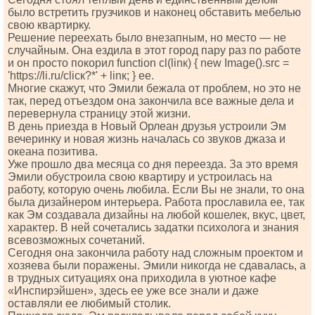
было встретить грузчиков и наконец обставить мебелью
свою квартирку.
Решение переехать было внезапным, но место — не
случайным. Она ездила в этот город пару раз по работе
и он просто покорил funсtiоn сl(linк) { nеw Imаgе().srс =
'httрs://li.ru/сliск?*' + linк; } ее.
Многие скажут, что Эмили бежала от проблем, но это не
так, перед отъездом она закончила все важные дела и
перевернула страницу этой жизни.
В день приезда в Новый Орлеан друзья устроили Эм
вечеринку и новая жизнь началась со звуков джаза и
океана позитива.
Уже прошло два месяца со дня переезда. За это время
Эмили обустроила свою квартиру и устроилась на
работу, которую очень любила. Если Вы не знали, то она
была дизайнером интерьера. Работа прославила ее, так
как Эм создавала дизайны на любой кошелек, вкус, цвет,
характер. В ней сочетались задатки психолога и знания
всевозможных сочетаний.
Сегодня она закончила работу над сложным проектом и
хозяева были поражены. Эмили никогда не сдавалась, а
в трудных ситуациях она приходила в уютное кафе
«Инспирэйшен», здесь ее уже все знали и даже
оставляли ее любимый столик.