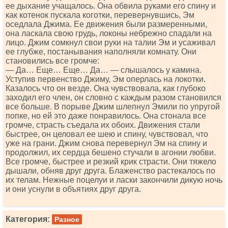
ее дыхание учащалось. Она обвила руками его спину и
как котенок пускала коготки, перевернувшись, Эм
оседлала Джима. Ее движения были размеренными,
она ласкала свою грудь, локоны небрежно спадали на
лицо. Джим сомкнул свои руки на талии Эм и усаживал
ее глубже, постанывания наполняли комнату. Они
становились все громче:
— Да… Еще… Еще… Да… — слышалось у камина.
Уступив первенство Джиму, Эм оперлась на локотки.
Казалось что он везде. Она чувствовала, как глубоко
заходил его член, он словно с каждым разом становился
все больше. В порыве Джим шлепнул Эмили по упругой
попке, но ей это даже понравилось. Она стонала все
громче, страсть съедала их обоих. Движения стали
быстрее, он целовал ее шею и спину, чувствовал, что
уже на грани. Джим снова перевернул Эм на спину и
продолжил, их сердца бешено стучали в агонии любви.
Все громче, быстрее и резкий крик страсти. Они тяжело
дышали, обняв друг друга. Блаженство растекалось по
их телам. Нежные поцелуи и ласки закончили дикую ночь
и они уснули в объятиях друг друга.
Категория:
Разное