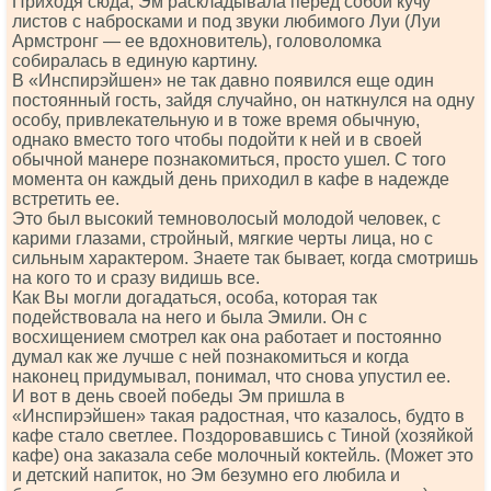
Приходя сюда, Эм раскладывала перед собой кучу
листов с набросками и под звуки любимого Луи (Луи
Армстронг — ее вдохновитель), головоломка
собиралась в единую картину.
В «Инспирэйшен» не так давно появился еще один
постоянный гость, зайдя случайно, он наткнулся на одну
особу, привлекательную и в тоже время обычную,
однако вместо того чтобы подойти к ней и в своей
обычной манере познакомиться, просто ушел. С того
момента он каждый день приходил в кафе в надежде
встретить ее.
Это был высокий темноволосый молодой человек, с
карими глазами, стройный, мягкие черты лица, но с
сильным характером. Знаете так бывает, когда смотришь
на кого то и сразу видишь все.
Как Вы могли догадаться, особа, которая так
подействовала на него и была Эмили. Он с
восхищением смотрел как она работает и постоянно
думал как же лучше с ней познакомиться и когда
наконец придумывал, понимал, что снова упустил ее.
И вот в день своей победы Эм пришла в
«Инспирэйшен» такая радостная, что казалось, будто в
кафе стало светлее. Поздоровавшись с Тиной (хозяйкой
кафе) она заказала себе молочный коктейль. (Может это
и детский напиток, но Эм безумно его любила и