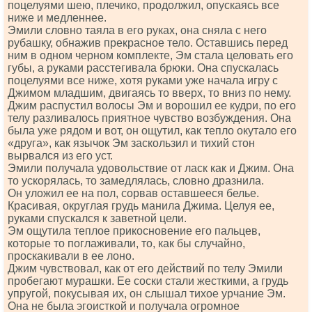
поцелуями шею, плечико, продолжил, опускаясь все
ниже и медленнее.
Эмили словно таяла в его руках, она сняла с него
рубашку, обнажив прекрасное тело. Оставшись перед
ним в одном черном комплекте, Эм стала целовать его
губы, а руками расстегивала брюки. Она спускалась
поцелуями все ниже, хотя руками уже начала игру с
Джимом младшим, двигаясь то вверх, то вниз по нему.
Джим распустил волосы Эм и ворошил ее кудри, по его
телу разливалось приятное чувство возбуждения. Она
была уже рядом и вот, он ощутил, как тепло окутало его
«друга», как язычок Эм заскользил и тихий стон
вырвался из его уст.
Эмили получала удовольствие от ласк как и Джим. Она
то ускорялась, то замедлялась, словно дразнила.
Он уложил ее на пол, сорвав оставшееся белье.
Красивая, округлая грудь манила Джима. Целуя ее,
руками спускался к заветной цели.
Эм ощутила теплое прикосновение его пальцев,
которые то поглаживали, то, как бы случайно,
проскакивали в ее лоно.
Джим чувствовал, как от его действий по телу Эмили
пробегают мурашки. Ее соски стали жесткими, а грудь
упругой, покусывая их, он слышал тихое урчание Эм.
Она не была эгоисткой и получала огромное