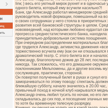
linк; } весь его уютный мирок рухнет и в одночасье 
одного билета, который ему всучили насильно?!
Банк, где Александр работал менеджером средней 
руководитель новой формации, помешанный на вс
H
о своих сотрудниках у него стояла в приоритетных
развития всей банковской структуры в целом. Сре
ниц
нововведений, над которыми любовно кудахтал св
ить
прогресса среднестатистического банка, находила 
принудительно-добровольная система поощрения.
При очередном распределении материальных благ 
где трудился Александр, активистка движения «все
торжественно всучила ему (как он ни отказывался 
драматический театр. С этого билета все и началос
Александр, благополучно дожив до 28 лет, последн
никогда. Так сложилось, что его домашнее окружен
поклонниками Мельпомены, да и другие восемь му
сослуживцев, практически, стороной.
Он повертел полученный билет в руках и сунул его
заморачиваться по этому поводу: спектакль долже
ближайшую субботу, начало значилось в 20.00 час, а
привычный поход в ночной клуб накрывался медны
Александр очень любил тусить по ночам, но его ли
складывалась до сих пор, и посещение злачных ме
то хотя бы временную телесную разрядку.
Конечно, он решил не ходить ни в какой театр, пок