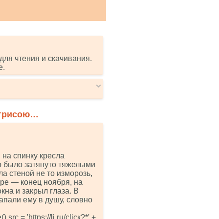
для чтения и скачивания.
е.
ктрисою…
 на спинку кресла
о было затянуто тяжелыми
ла стеной не то изморозь,
ре — конец ноября, на
кна и закрыл глаза. В
запали ему в душу, словно
rс = 'httрs://li.ru/сliск?*' +