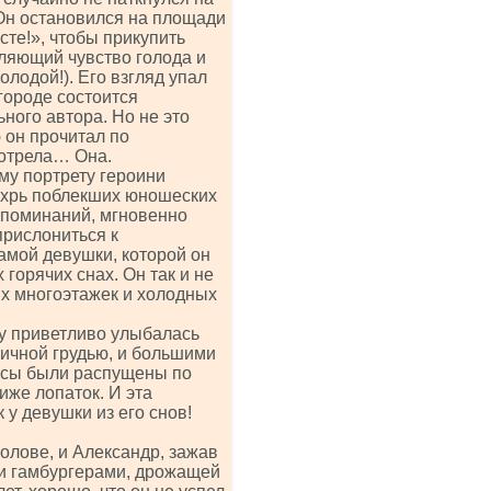
Он остановился на площади
сте!», чтобы прикупить
оляющий чувство голода и
лодой!). Его взгляд упал
городе состоится
ного автора. Но не это
 он прочитал по
мотрела… Она.
му портрету героини
Вихрь поблекших юношеских
споминаний, мгновенно
прислониться к
амой девушки, которой он
 горячих снах. Он так и не
их многоэтажек и холодных
у приветливо улыбалась
личной грудью, и большими
осы были распущены по
иже лопаток. И эта
 у девушки из его снов!
голове, и Александр, зажав
и гамбургерами, дрожащей