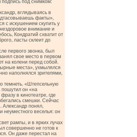
л подпись под снимком:
!
ксандр, вглядываясь в
подтасовываешь факты»,
ся с искушением скупить у
е нездоровое внимание и
бось, Кондратий схватит от
рого, ласты склеит до
сле первого звонка, был
занял свое место в первом
т на колени перед собой.
озырные места», ухмылялся
нно наполнялся зрителями,
тно темнеть. «Штепсельную
 пошутил он «на
 фразу в кинотеатре, где
азбегались смешки. Сейчас
я. Александр понял,
 и неуместного веселья: он
вет рампы, и в ярких лучах
ыл совершенно не готов к
ся. Он даже перестал на