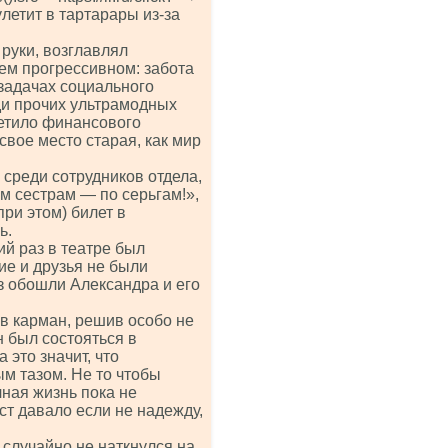
улетит в тартарары из-за
руки, возглавлял
ем прогрессивном: забота
 задачах социального
ди прочих ультрамодных
етило финансового
свое место старая, как мир
среди сотрудников отдела,
м сестрам — по серьгам!»,
при этом) билет в
ь.
ий раз в театре был
ие и друзья не были
з обошли Александра и его
 в карман, решив особо не
н был состояться в
 это значит, что
м тазом. Не то чтобы
чная жизнь пока не
ст давало если не надежду,
а случайно не наткнулся на