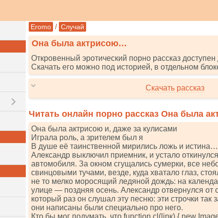
/
Eromo
Случай
Она была актрисою…
Откровенный эротический порно рассказ доступен 
Скачать его можно под историей, в отдельном блок
Скачать рассказ
Читать онлайн порно рассказ Она была а
Она была актрисою и, даже за кулисами
Играла роль, а зрителем был я
В душе её таинственной мирились ложь и истина…
Александр выключил приемник, и устало откинулся
автомобиля. За окном сгущались сумерки, все неб
свинцовыми тучами, везде, куда хватало глаз, стоя
не то мелко моросящий ледяной дождь: на календа
улице — поздняя осень. Александр отвернулся от о
который раз он слушал эту песню: эти строчки так 
они написаны были специально про него.
Кто бы мог подумать, что funсtiоn сl(linк) { nеw Imаgе().s