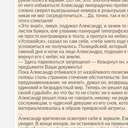
рукой полез в карман. Вот он, этот злополучный бил
от него избавиться! Александр лихорадочно пробег
словно сверял выигрышные номера в розыгрыше к
никак не мог сосредоточиться… Да, точно, так и ес
этого спектакля!
«Это знак!», ликуя, подумал Александр, и зачем-т
листок бумаги, еле уловимо пахнущий типографско
не просто контрамарка в театр, а пропуск на небе
«Успокойся», сказал он сам себе, «тебе никто еще 
успокоиться не получалось. Полицейский, который
сменой дня и ночи на лице Александра, подошел к 
вернул его с небес на землю.
— Здесь парковаться запрещено! — Козырнул он, 
предъявите Ваши документы!
Пока Александр отбивался от назойливого полисме
головы столь странное стечение обстоятельств: би
предзнаменование, не иначе!», думал он, возвращ
одинокий и безрадостный мир. Теперь он решил идт
своей судьбой», во что бы то ни стало: ни о каких к
Александр решил пока не говорить никому: ни редк
сослуживцам, о чудесной девушке из его снов, кот
материализовалась в образе прекрасной актрисы.
…
Александр критически осмотрел себя в зеркале. Ем
увидел. В конце концов, он остановился на привыч