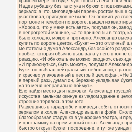
крайней мере, он будет чувствовать себя в ней бо
Надев рубашку без галстука и брюки с подтяжками,
зеркало: а что, миловидный парень ростом выше ср
участвовал, приводов не было. Он подмигнул свое
портмоне и телефон по дороге, вышел из квартиры
«Хорошо, что у меня есть авто», подумал он, завод
в непрогретой машине, «а то пришел бы в театр, к
было холодно, мокро и противно. Александр выеха
купить по дороге цветов. «Букет — это отличный ш
мечтательно думал Александр, без особого раздра
пробке, которая обычно вызывала у него вполне 
реакцию. «И обнюхать ее можно, заодно», съехидни
«И прикоснуться, быть может», подумал Александр
Букет он выбрал нейтральный: небольшой, с разной
и красиво упакованный в пестрый целлофан. «Не 1
в первый раз», думал он, бережно укладывая буке
«а то меня неправильно поймут».
Еле найдя место для парковки, Александр трусцой
искусства, мельком окинув взглядом здание в цело
строение терялось в темноте.
Раздевшись в гардеробе и приведя себя в относи
зеркалом в холле, Александр вышел в фойе. Окол
благообразная старушка в униформе театра, и пр
и программку на премьерный показ. Александр прио
быстро открыл буклет посередине, и тут же увиде