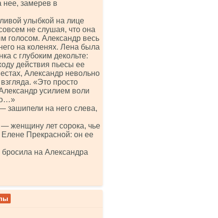
а нее, замерев в
тливой улыбкой на лице
овсем не слушая, что она
м голосом. Александр весь
 него на коленях. Лена была
ка с глубоким декольте:
 ходу действия пьесы ее
местах, Александр невольно
 взгляда. «Это просто
о Александр усилием воли
то…»
— зашипели на него слева,
 — женщину лет сорока, чье
 Елене Прекрасной: он ее
 бросила на Александра
алы