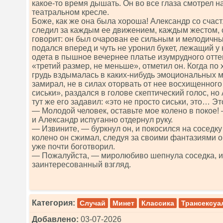
какое-то время дышать. Он во все глаза смотрел н
театральном кресле.
Боже, как же она была хороша! Александр со счас
следил за каждым ее движением, каждым жестом, с
говорит: он был очарован ее сильным и мелодичны
подался вперед и чуть не уронил букет, лежащий у
одета в пышное вечернее платье изумрудного оттен
«третий размер, не меньше», отметил он. Когда по
грудь вздымалась в каких-нибудь эмоциональных 
замирал, не в силах оторвать от нее восхищенного
сиськи», раздался в голове скептический голос, н
тут же его задавил: «это не просто сиськи, это… Э
— Молодой человек, оставьте мое колено в покое! 
и Александр испуганно отдернул руку.
— Извините, — буркнул он, и покосился на соседку
колено он сжимал, следуя за своими фантазиями о
уже почти боготворил.
— Пожалуйста, — миролюбиво шепнула соседка, и
заинтересованный взгляд.
Категория:
Случай
Минет
Классика
Трансексу
Добавлено:
03-07-2026