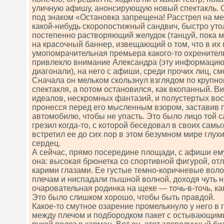
уличную афишу, анонсирующую новый спектакль. 
под знаком «Остановка запрещена! Расстрел на ме
какой-нибудь скоропостижный сандвич, быстро ут
постепенно растворяющий желудок (танцуй, пока мо
на красочный баннер, извещающий о том, что в их 
умопомрачительная премьера какого-то охренитель
привлекло внимание Александра (эту информацию
диагонали), на него с афиши, среди прочих лиц, с
Сначала он мельком скользнул взглядом по крупно
спектакля, а потом остановился, как вкопанный. 
идеалов, нескромных фантазий, и полустертых во
пронесся перед его мысленным взором, заставив 
автомобилю, чтобы не упасть. Это было лицо той с
грезил когда-то, с которой беседовал в своих самых
встретил ее до сих пор в этом безумном мире глух
сердец.
А сейчас, прямо посередине площади, с афиши ем
она: высокая брюнетка со спортивной фигурой, от
карими глазами. Ее густые темно-коричневые вол
плечам и ниспадали пышной волной, доходя чуть н
очаровательная родинка на щеке — точь-в-точь, как
Это было слишком хорошо, чтобы быть правдой.
Какое-то смутное озарение промелькнуло у него в 
между плечом и подбородком пакет с остывающим