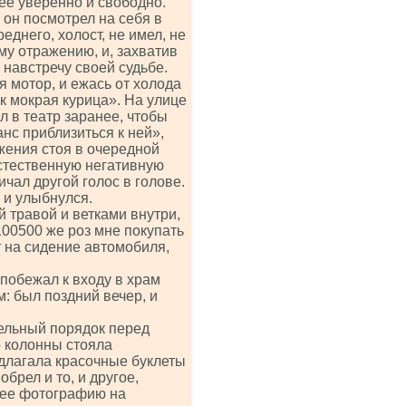
лее уверенно и свободно.
 он посмотрел на себя в
еднего, холост, не имел, не
му отражению, и, захватив
 навстречу своей судьбе.
я мотор, и ежась от холода
ак мокрая курица». На улице
л в театр заранее, чтобы
анс приблизиться к ней»,
жения стоя в очередной
естественную негативную
чал другой голос в голове.
 и улыбнулся.
 травой и ветками внутри,
00500 же роз мне покупать
т на сидение автомобиля,
 побежал к входу в храм
м: был поздний вечер, и
тельный порядок перед
о колонны стояла
едлагала красочные буклеты
брел и то, и другое,
л ее фотографию на