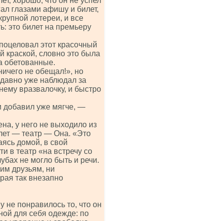
ет, хорошо, что он не успел
ал глазами афишу и билет,
рупной лотереи, и все
ть: это билет на премьеру
о поцеловал этот красочный
й краской, словно это была
са обетованные.
ничего не обещал!», но
 давно уже наблюдал за
нему вразвалочку, и быстро
и добавил уже мягче, —
на, у него не выходило из
лет — театр — Она. «Это
аясь домой, в свой
и в театр «на встречу со
лубах не могло быть и речи.
им друзьям, ни
орая так внезапно
у не понравилось то, что он
ной для себя одежде: по