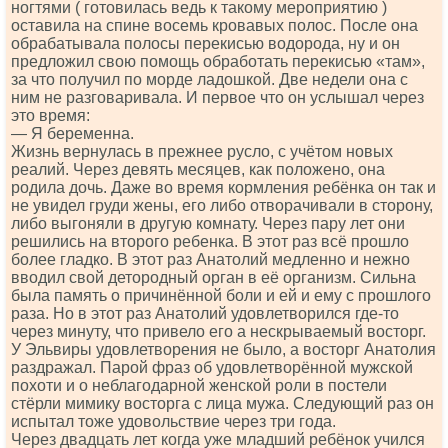
ногтями ( готовилась ведь к такому мероприятию )
оставила на спине восемь кровавых полос. После она
обрабатывала полосы перекисью водорода, ну и он
предложил свою помощь обработать перекисью «там»,
за что получил по морде ладошкой. Две недели она с
ним не разговаривала. И первое что он услышал через
это время:
— Я беременна.
Жизнь вернулась в прежнее русло, с учётом новых
реалий. Через девять месяцев, как положено, она
родила дочь. Даже во время кормления ребёнка он так и
не увидел груди жены, его либо отворачивали в сторону,
либо выгоняли в другую комнату. Через пару лет они
решились на второго ребенка. В этот раз всё прошло
более гладко. В этот раз Анатолий медленно и нежно
вводил свой детородный орган в её организм. Сильна
была память о причинённой боли и ей и ему с прошлого
раза. Но в этот раз Анатолий удовлетворился где-то
через минуту, что привело его а нескрываемый восторг.
У Эльвиры удовлетворения не было, а восторг Анатолия
раздражал. Парой фраз об удовлетворённой мужской
похоти и о неблагодарной женской роли в постели
стёрли мимику восторга с лица мужа. Следующий раз он
испытал тоже удовольствие через три года.
Через двадцать лет когда уже младший ребёнок учился