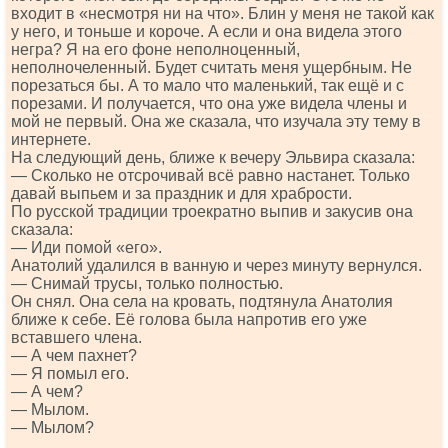
входит в «несмотря ни на что». Блин у меня не такой как
у него, и тоньше и короче. А если и она видела этого
негра? Я на его фоне неполноценный,
неполночеленный. Будет считать меня ущербным. Не
порезаться бы. А то мало что маленький, так ещё и с
порезами. И получается, что она уже видела члены и
мой не первый. Она же сказала, что изучала эту тему в
интернете.
На следующий день, ближе к вечеру Эльвира сказала:
— Сколько не отсрочивай всё равно настанет. Только
давай выпьем и за праздник и для храбрости.
По русской традиции троекратно выпив и закусив она
сказала:
— Иди помой «его».
Анатолий удалился в ванную и через минуту вернулся.
— Снимай трусы, только полностью.
Он снял. Она села на кровать, подтянула Анатолия
ближе к себе. Её голова была напротив его уже
вставшего члена.
— А чем пахнет?
— Я помыл его.
— А чем?
— Мылом.
— Мылом?