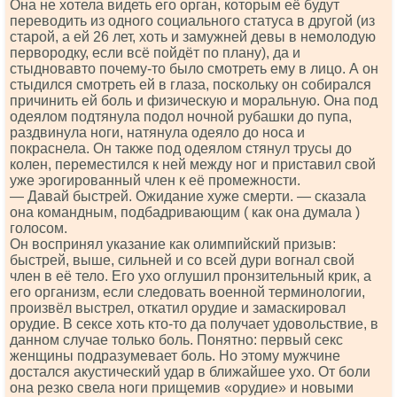
Она не хотела видеть его орган, которым её будут
переводить из одного социального статуса в другой (из
старой, а ей 26 лет, хоть и замужней девы в немолодую
первородку, если всё пойдёт по плану), да и
стыдновавто почему-то было смотреть ему в лицо. А он
стыдился смотреть ей в глаза, поскольку он собирался
причинить ей боль и физическую и моральную. Она под
одеялом подтянула подол ночной рубашки до пупа,
раздвинула ноги, натянула одеяло до носа и
покраснела. Он также под одеялом стянул трусы до
колен, переместился к ней между ног и приставил свой
уже эрогированный член к её промежности.
— Давай быстрей. Ожидание хуже смерти. — сказала
она командным, подбадривающим ( как она думала )
голосом.
Он воспринял указание как олимпийский призыв:
быстрей, выше, сильней и со всей дури вогнал свой
член в её тело. Его ухо оглушил пронзительный крик, а
его организм, если следовать военной терминологии,
произвёл выстрел, откатил орудие и замаскировал
орудие. В сексе хоть кто-то да получает удовольствие, в
данном случае только боль. Понятно: первый секс
женщины подразумевает боль. Но этому мужчине
достался акустический удар в ближайшее ухо. От боли
она резко свела ноги прищемив «орудие» и новыми