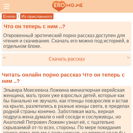
/
Eromo
Из присланного
Что он теперь с ним ..?
Откровенный эротический порно рассказ доступен для
чтения и скачивания. Скачать его можно под историей, в
отдельном блоке.
Скачать рассказ
Читать онлайн порно рассказ Что он теперь с
ним ..?
Эльвира Моисеевна Ложкина миниатюрная еврейская
женщина, мать троих уже взрослых детей, которые как
бы банально не звучало, как птенцы повзрослев и встав
на крыло, разлетелись в разные концы света, в пределах
родной страны конечно. Заботливая мать, верная
подруга-жена думали о ней соседи и сослуживцы, но
Анатолий Петрович Ложкин узнал её, с тщательно
скрываемой от-то всех, стороны. По мере покидания
отчего дома детьми с виду нежная, на момент свадьбы