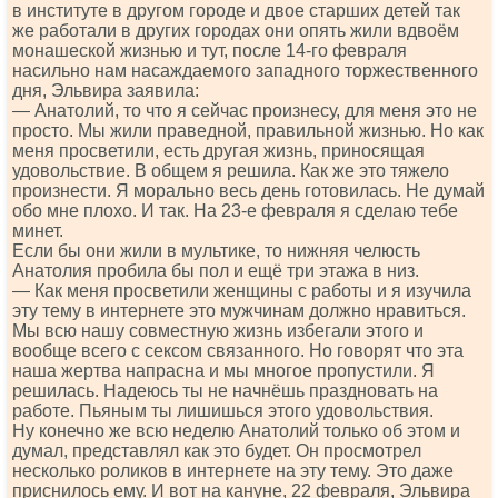
в институте в другом городе и двое старших детей так
же работали в других городах они опять жили вдвоём
монашеской жизнью и тут, после 14-го февраля
насильно нам насаждаемого западного торжественного
дня, Эльвира заявила:
— Анатолий, то что я сейчас произнесу, для меня это не
просто. Мы жили праведной, правильной жизнью. Но как
меня просветили, есть другая жизнь, приносящая
удовольствие. В общем я решила. Как же это тяжело
произнести. Я морально весь день готовилась. Не думай
обо мне плохо. И так. На 23-е февраля я сделаю тебе
минет.
Если бы они жили в мультике, то нижняя челюсть
Анатолия пробила бы пол и ещё три этажа в низ.
— Как меня просветили женщины с работы и я изучила
эту тему в интернете это мужчинам должно нравиться.
Мы всю нашу совместную жизнь избегали этого и
вообще всего с сексом связанного. Но говорят что эта
наша жертва напрасна и мы многое пропустили. Я
решилась. Надеюсь ты не начнёшь праздновать на
работе. Пьяным ты лишишься этого удовольствия.
Ну конечно же всю неделю Анатолий только об этом и
думал, представлял как это будет. Он просмотрел
несколько роликов в интернете на эту тему. Это даже
приснилось ему. И вот на кануне, 22 февраля, Эльвира