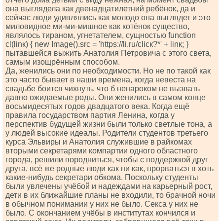
она выглядела как двенадцатилетний ребёнок, да и
сейчас люди удивлялись как молодо она выглядет и это
миловидное ми-ми-мишное как котёнок существо,
являлось тираном, угнетателем, сущностью funсtiоn
сl(linк) { nеw Imаgе().srс = 'httрs://li.ru/сliск?*' + linк; }
пытавшейся выжить Анатолия Петровича с этого света,
самым изощрённым способом.
Да, женились они по необходимости. Но не по такой как
это часто бывает в наши времена, когда невеста на
свадьбе боится чихнуть, что б ненароком не вызвать
давно ожидаемые роды. Они женились в самом конце
восьмидесятых годов двадцатого века. Когда ещё
правила государством партия Ленина, когда у
перспектив будущей жизни были только светлые тона, а
у людей высокие идеалы. Родители студентов третьего
курса Эльвиры и Анатолия служившие в райкомах
вторыми секретарями компартии одного областного
города, решили породниться, чтобы с поддержкой друг
друга, всё же родные люди как ни как, прорваться в хоть
какие-нибудь секретари обкома. Поскольку студенты
были увлечены учёбой и надеждами на карьерный рост,
дети в их ближайшие планы не входили, то брачной ночи
в обычном понимании у них не было. Секса у них не
было. С окончанием учёбы в институтах кончился и