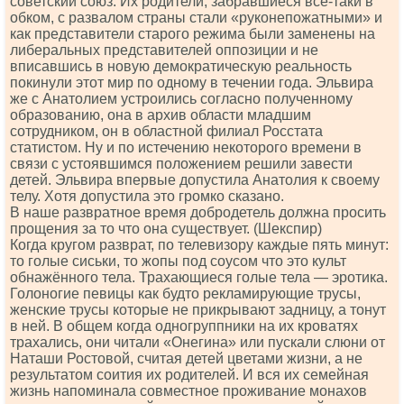
советский союз. Их родители, забравшиеся всё-таки в
обком, с развалом страны стали «руконепожатными» и
как представители старого режима были заменены на
либеральных представителей оппозиции и не
вписавшись в новую демократическую реальность
покинули этот мир по одному в течении года. Эльвира
же с Анатолием устроились согласно полученному
образованию, она в архив области младшим
сотрудником, он в областной филиал Росстата
статистом. Ну и по истечению некоторого времени в
связи с устоявшимся положением решили завести
детей. Эльвира впервые допустила Анатолия к своему
телу. Хотя допустила это громко сказано.
В наше развратное время добродетель должна просить
прощения за то что она существует. (Шекспир)
Когда кругом разврат, по телевизору каждые пять минут:
то голые сиськи, то жопы под соусом что это культ
обнажённого тела. Трахающиеся голые тела — эротика.
Голоногие певицы как будто рекламирующие трусы,
женские трусы которые не прикрывают задницу, а тонут
в ней. В общем когда одногруппники на их кроватях
трахались, они читали «Онегина» или пускали слюни от
Наташи Ростовой, считая детей цветами жизни, а не
результатом соития их родителей. И вся их семейная
жизнь напоминала совместное проживание монахов