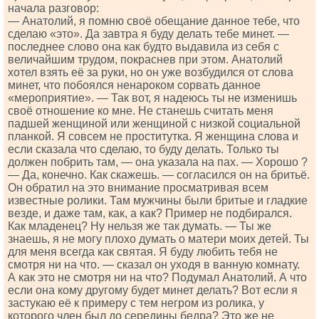
начала разговор:
— Анатолий, я помню своё обещание данное тебе, что
сделаю «это». Да завтра я буду делать тебе минет. —
последнее слово она как будто выдавила из себя с
величайшим трудом, покраснев при этом. Анатолий
хотел взять её за руки, но он уже возбудился от слова
минет, что побоялся ненароком сорвать данное
«мероприятие». — Так вот, я надеюсь ты не изменишь
своё отношение ко мне. Не станешь считать меня
падшей женщиной или женщиной с низкой социальной
планкой. Я совсем не проститутка. Я женщина слова и
если сказала что сделаю, то буду делать. Только ты
должен побрить там, — она указала на пах. — Хорошо ?
— Да, конечно. Как скажешь. — согласился он на бритьё.
Он обратил на это внимание просматривая всем
известные ролики. Там мужчины были бритые и гладкие
везде, и даже там, как, а как? Пример не подбирался.
Как младенец? Ну нельзя же так думать. — Ты же
знаешь, я не могу плохо думать о матери моих детей. Ты
для меня всегда как святая. Я буду любить тебя не
смотря ни на что. — сказал он уходя в ванную комнату.
А как это не смотря ни на что? Подумал Анатолий. А что
если она кому другому будет минет делать? Вот если я
застукаю её к примеру с тем негром из ролика, у
которого член был до середины бедра? Это же не