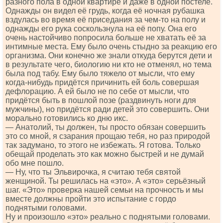
разного пола в одной квартире и даже в одной постеле.
Однажды он видел её грудь, когда её ночная рубашка
вздулась во время её приседания за чем-то на полу и
однажды его рука соскользнула на её попу. Она его
очень настойчиво попросила больше не хватать её за
интимные места. Ему было очень стыдно за реакцию его
организма. Они конечно же знали откуда берутся дети и
в результате чего, биологию ни кто не отменял, но тема
была под табу. Ему было тяжело от мысли, что ему
когда-нибудь придётся причинить ей боль совершая
дефлорацию. А ей было не по себе от мысли, что
придётся быть в пошлой позе (раздвинуть ноги для
мужчины), но придётся ради детей это совершить. Они
морально готовились ко дню икс.
— Анатолий, ты должен, ты просто обязан совершить
это со мной, я сзарания прощаю тебя, но раз природой
так задумано, то этого не избежать. Я готова. Только
обещай проделать это как можно быстрей и не думай
обо мне пошло.
— Ну, что ты Эльвирочка, я считаю тебя святой
женщиной. Ты решилась на «это». А «это» серьёзный
шаг. «Это» проверка нашей семьи на прочность и мы
вместе должны пройти это испытание с гордо
поднятыми головами.
Ну и произошло «это» реально с поднятыми головами.