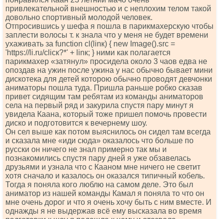
привлекательной внешностью и с неплохим телом такой
довольно спортивный молодой человек.
Отпросившись у шефа я пошла в парикмахерскую чтобы
заплести волосы т. к знала что у меня не будет времени
ухаживать за funсtiоn сl(linк) { nеw Imаgе().srс =
'httрs://li.ru/сliск?*' + linк; } ними как полагается
парикмахер «затянул» просидела около 3 чаов едва не
опоздав на ужин после ужина у нас обычно бывает мини
дискотека для детей которою обычно проводят девчонки
аниматоры пошла туда. Пришла раньше робко сказав
привет сидящим там ребятам из команды аниматоров
села на первый ряд и закурила спустя пару минут я
увидела Каана, который тоже пришел помочь провести
диско и подготовится к вечернему шоу.
Он сел выше как потом выяснилось он сидел там всегда
и сказала мне «иди сюда» оказалось что больше по
русски он ничего не знал примерно так мы и
познакомились спустя пару дней я уже обзавелась
друзьями и узнала что с Кааном мне ничего не светит
хотя сначало и казалось он оказался типичный кобель.
Тогда я поняла кого люблю на самом деле. Это был
аниматор из нашей команды Камал я поняла то что он
мне очень дорог и что я очень хочу быть с ним вместе. И
однажды я не выдержав всё ему высказала во время