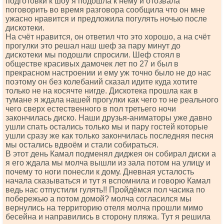
подготовки к шоу я подошла к нему и отозвала
поговорить во время разговора сообщила что он мне
ужасно нравится и предложила погулять ночью после
дискотеки.
На счёт нравится, он ответил что это хорошо, а на счёт
прогулки это решал наш шеф за пару минут до
дискотеки мы подошли спросили. Шеф стоял в
обществе красивых дамочек лет по 27 и был в
прекрасном настроении и ему уж точно было не до нас
поэтому он без колебаний сказал идите куда хотите
только не на косячте нигде. Дискотека прошла как в
тумане я ждала нашей прогулки как чего то не реального
чего сверх естественного в пол третьего ночи
закончилась диско. Наши друзья-аниматоры уже давно
ушли спать остались только мы и пару гостей которые
ушли сразу же как только закончилась последняя песня
мы остались вдвоём и стали собираться.
В этот день Камал подменял диджея он собирал диски а
я его ждала мы молча вышли из зала потом на улицу и
почему то ноги понесли к дому. Дневная усталость
начала сказываться и тут я вспомнила и говорю Камал
ведь нас отпустили гулять!! Пройдёмся пол часика по
побережью а потом домой? молча согласился мы
вернулись на территорию отеля молча прошли мимо
бесейна и направились в сторону пляжа. Тут я решила