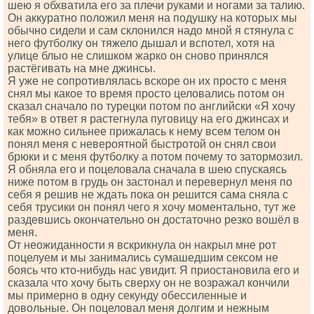
шею я обхватила его за плечи руками и ногами за талию.
Он аккуратно положил меня на подушку на которых мы
обычно сидели и сам склонился надо мной я стянула с
него футболку он тяжело дышал и вспотел, хотя на
улице блыо не слишком жарко он сново принялся
растёгивать на мне джинсы.
Я уже не сопротивлялась вскоре он их просто с меня
снял мы какое то время просто целовались потом он
сказал сначало по турецки потом по английски «Я хочу
тебя» в ответ я растегнула пуговицу на его джинсах и
как можно сильнее прижалась к нему всем телом он
понял меня с невероятной быстротой он снял свои
брюки и с меня футболку а потом почему то затормозил.
Я обняла его и поцеловала сначала в шею спускаясь
ниже потом в грудь он застонал и перевернул меня по
себя я решив не ждать пока он решится сама сняла с
себя трусики он понял чего я хочу моментально, тут же
раздевшись окончательно он достаточно резко вошёл в
меня.
От неожиданности я вскрикнула он накрыл мне рот
поцелуем и мы занимались сумашедшим сексом не
боясь что кто-нибудь нас увидит. Я приостановила его и
сказала что хочу быть сверху он не возражал кончили
мы примерно в одну секунду обессиленные и
довольные. Он поцеловал меня долгим и нежным