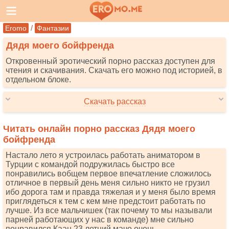
/
Eromo
Фантазии
Дядя моего бойфренда
Откровенный эротический порно рассказ доступен для
чтения и скачивания. Скачать его можно под историей, в
отдельном блоке.
Скачать рассказ
Читать онлайн порно рассказ Дядя моего
бойфренда
Настало лето я устроилась работать аниматором в
Турции с командой подружилась быстро все
понравились вобщем первое впечатление сложилось
отличное в первый день меня сильно никто не грузил
ибо дорога там и правда тяжелая и у меня было время
приглядеться к тем с кем мне предстоит работать по
лучше. Из все мальчишек (так почему то мы называли
парней работающих у нас в команде) мне сильно
понравился Каан 23 летний мачо очень