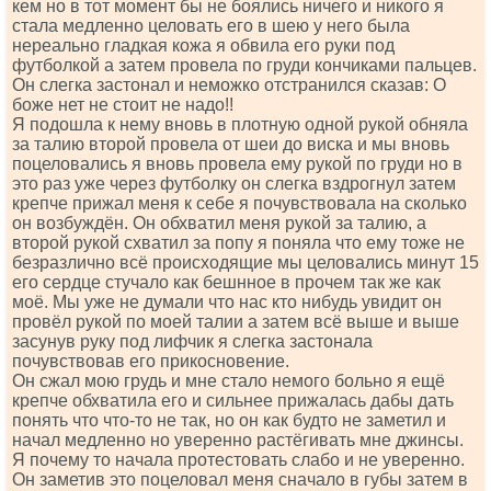
кем но в тот момент бы не боялись ничего и никого я
стала медленно целовать его в шею у него была
нереально гладкая кожа я обвила его руки под
футболкой а затем провела по груди кончиками пальцев.
Он слегка застонал и неможко отстранился сказав: О
боже нет не стоит не надо!!
Я подошла к нему вновь в плотную одной рукой обняла
за талию второй провела от шеи до виска и мы вновь
поцеловались я вновь провела ему рукой по груди но в
это раз уже через футболку он слегка вздрогнул затем
крепче прижал меня к себе я почувствовала на сколько
он возбуждён. Он обхватил меня рукой за талию, а
второй рукой схватил за попу я поняла что ему тоже не
безразлично всё происходящие мы целовались минут 15
его сердце стучало как бешнное в прочем так же как
моё. Мы уже не думали что нас кто нибудь увидит он
провёл рукой по моей талии а затем всё выше и выше
засунув руку под лифчик я слегка застонала
почувствовав его прикосновение.
Он сжал мою грудь и мне стало немого больно я ещё
крепче обхватила его и сильнее прижалась дабы дать
понять что что-то не так, но он как будто не заметил и
начал медленно но уверенно растёгивать мне джинсы.
Я почему то начала протестовать слабо и не уверенно.
Он заметив это поцеловал меня сначало в губы затем в