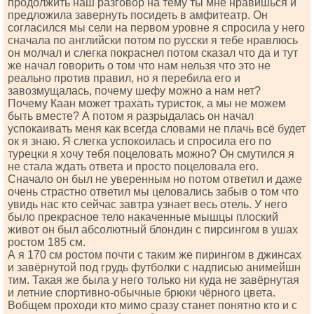
продолжить наш разговор на тему ты мне нравишься и
предложила завернуть посидеть в амфитеатр. Он
согласился мы сели на первом уровне я спросила у него
сначала по английски потом по русски я тебе нравлюсь
он молчал и слегка покраснел потом сказал что да и тут
же начал говорить о том что нам нельзя что это не
реально против правил, но я перебила его и
завозмущалась, почему шефу можно а нам нет?
Почему Каан может трахать туристок, а мы не можем
быть вместе? А потом я разрыдалась он начал
успокаивать меня как всегда словами не плачь всё будет
ок я знаю. Я слегка успокоилась и спросила его по
турецки я хочу тебя поцеловать можно? Он смутился я
не стала ждать ответа и просто поцеловала его.
Сначало он был не уверенным но потом ответил и даже
очень страстно ответил мы целовались забыв о том что
увидь нас кто сейчас завтра узнает весь отель. У него
было прекрасное тело накаченные мышцы плоский
живот он был абсолютный блондин с пирсингом в ушах
ростом 185 см.
А я 170 см ростом почти с таким же пирингом в джинсах
и завёрнутой под грудь футболки с надписью анимейшн
тим. Такая же была у него только ни куда не завёрнутая
и летние спортивно-обычные брюки чёрного цвета.
Вобщем проходи кто мимо сразу станет понятно кто и с