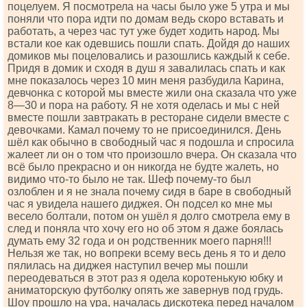
поцелуем. Я посмотрела на часы было уже 5 утра и мы
поняли что пора идти по домам ведь скоро вставать и
работать, а через час тут уже будет ходить народ. Мы
встали кое как одевшись пошли спать. Дойдя до наших
домиков мы поцеловались и разошлись каждый к себе.
Придя в домик и сходя в душ я завалилась спать и как
мне показалось через 10 мин меня разбудила Карина,
девчонка с которой мы вместе жили она сказала что уже
8—30 и пора на работу. Я не хотя оделась и мы с ней
вместе пошли завтракать в ресторане сидели вместе с
девочками. Камал почему то не присоединился. День
шёл как обычно в свободный час я подошла и спросила
жалеет ли он о том что произошло вчера. Он сказала что
всё было прекрасно и он никогда не будте жалеть, но
видимо что-то было не так. Шеф почему-то был
озлоблен и я не знала почему сидя в баре в свободный
час я увидела нашего диджея. Он подсел ко мне мы
весело болтали, потом он ушёл я долго смотрела ему в
след и поняла что хочу его но об этом я даже боялась
думать ему 32 года и он родственник моего парня!!!
Нельзя же так, но вопреки всему весь день я то и дело
пялилась на диджея наступил вечер мы пошли
переодеваться в этот раз я одела коротенькую юбку и
аниматорскую футболку опять же завернув под грудь.
Шоу прошло на ура, началась дискотека перед началом