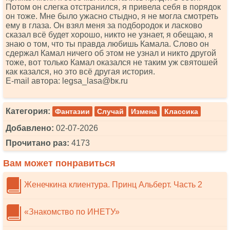
Потом он слегка отстранился, я привела себя в порядок
он тоже. Мне было ужасно стыдно, я не могла смотреть
ему в глаза. Он взял меня за подбородок и ласково
сказал всё будет хорошо, никто не узнает, я обещаю, я
знаю о том, что ты правда любишь Камала. Слово он
сдержал Камал ничего об этом не узнал и никто другой
тоже, вот только Камал оказался не таким уж святошей
как казался, но это всё другая история.
Е-mаil автора: lеgsа_lаsа@bк.ru
Категория:
Фантазии
Случай
Измена
Классика
Добавлено:
02-07-2026
Прочитано раз:
4173
Вам может понравиться
Женечкина клиентура. Принц Альберт. Часть 2
«Знакомство по ИНЕТУ»