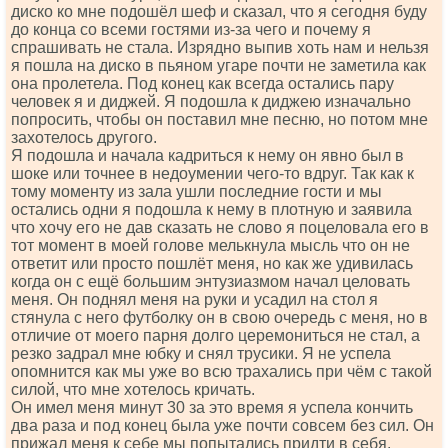
диско ко мне подошёл шеф и сказал, что я сегодня буду
до конца со всеми гостями из-за чего и почему я
спрашивать не стала. Изрядно выпив хоть нам и нельзя
я пошла на диско в пьяном угаре почти не заметила как
она пролетела. Под конец как всегда остались пару
человек я и диджей. Я подошла к диджею изначально
попросить, чтобы он поставил мне песню, но потом мне
захотелось другого.
Я подошла и начала кадриться к нему он явно был в
шоке или точнее в недоумении чего-то вдруг. Так как к
тому моменту из зала ушли последние гости и мы
остались одни я подошла к нему в плотную и заявила
что хочу его не дав сказать не слово я поцеловала его в
тот момент в моей голове мелькнула мысль что он не
ответит или просто пошлёт меня, но как же удивилась
когда он с ещё большим энтузиазмом начал целовать
меня. Он поднял меня на руки и усадил на стол я
стянула с него футболку он в свою очередь с меня, но в
отличие от моего парня долго церемониться не стал, а
резко задрал мне юбку и снял трусики. Я не успела
опомнится как мы уже во всю трахались при чём с такой
силой, что мне хотелось кричать.
Он имел меня минут 30 за это время я успела кончить
два раза и под конец была уже почти совсем без сил. Он
прижал меня к себе мы попытались придти в себя.