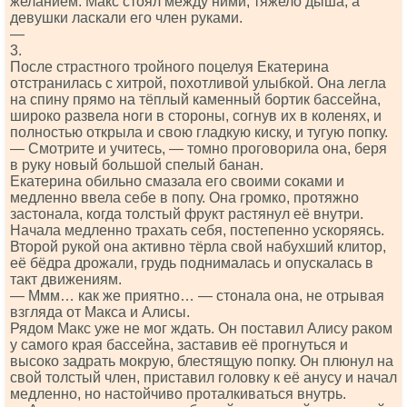
желанием. Макс стоял между ними, тяжело дыша, а
девушки ласкали его член руками.
—
3.
После страстного тройного поцелуя Екатерина
отстранилась с хитрой, похотливой улыбкой. Она легла
на спину прямо на тёплый каменный бортик бассейна,
широко развела ноги в стороны, согнув их в коленях, и
полностью открыла и свою гладкую киску, и тугую попку.
— Смотрите и учитесь, — томно проговорила она, беря
в руку новый большой спелый банан.
Екатерина обильно смазала его своими соками и
медленно ввела себе в попу. Она громко, протяжно
застонала, когда толстый фрукт растянул её внутри.
Начала медленно трахать себя, постепенно ускоряясь.
Второй рукой она активно тёрла свой набухший клитор,
её бёдра дрожали, грудь поднималась и опускалась в
такт движениям.
— Ммм… как же приятно… — стонала она, не отрывая
взгляда от Макса и Алисы.
Рядом Макс уже не мог ждать. Он поставил Алису раком
у самого края бассейна, заставив её прогнуться и
высоко задрать мокрую, блестящую попку. Он плюнул на
свой толстый член, приставил головку к её анусу и начал
медленно, но настойчиво проталкиваться внутрь.