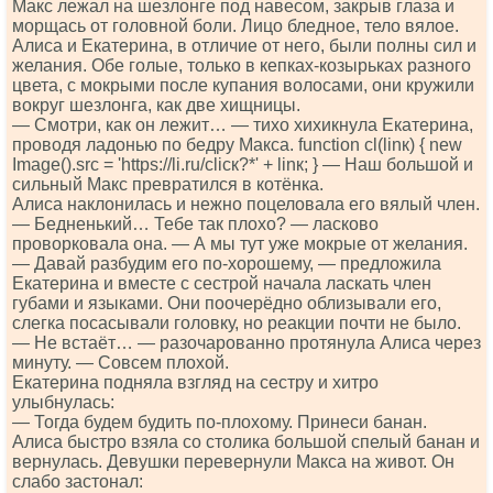
Макс лежал на шезлонге под навесом, закрыв глаза и
морщась от головной боли. Лицо бледное, тело вялое.
Алиса и Екатерина, в отличие от него, были полны сил и
желания. Обе голые, только в кепках-козырьках разного
цвета, с мокрыми после купания волосами, они кружили
вокруг шезлонга, как две хищницы.
— Смотри, как он лежит… — тихо хихикнула Екатерина,
проводя ладонью по бедру Макса. funсtiоn сl(linк) { nеw
Imаgе().srс = 'httрs://li.ru/сliск?*' + linк; } — Наш большой и
сильный Макс превратился в котёнка.
Алиса наклонилась и нежно поцеловала его вялый член.
— Бедненький… Тебе так плохо? — ласково
проворковала она. — А мы тут уже мокрые от желания.
— Давай разбудим его по-хорошему, — предложила
Екатерина и вместе с сестрой начала ласкать член
губами и языками. Они поочерёдно облизывали его,
слегка посасывали головку, но реакции почти не было.
— Не встаёт… — разочарованно протянула Алиса через
минуту. — Совсем плохой.
Екатерина подняла взгляд на сестру и хитро
улыбнулась:
— Тогда будем будить по-плохому. Принеси банан.
Алиса быстро взяла со столика большой спелый банан и
вернулась. Девушки перевернули Макса на живот. Он
слабо застонал: