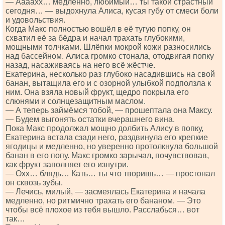
— Аааахх… медленно, любимый… ты такой страстный
сегодня… — выдохнула Алиса, кусая губу от смеси боли
и удовольствия.
Когда Макс полностью вошёл в её тугую попку, он
схватил её за бёдра и начал трахать глубокими,
мощными толчками. Шлёпки мокрой кожи разносились
над бассейном. Алиса громко стонала, отодвигая попку
назад, насаживаясь на него всё жёстче.
Екатерина, несколько раз глубоко насадившись на свой
банан, вытащила его и с озорной улыбкой подползла к
ним. Она взяла новый фрукт, щедро покрыла его
слюнями и солнцезащитным маслом.
— А теперь займёмся тобой, — прошептала она Максу.
— Будем выгонять остатки вчерашнего вина.
Пока Макс продолжал мощно долбить Алису в попку,
Екатерина встала сзади него, раздвинула его крепкие
ягодицы и медленно, но уверенно протолкнула большой
банан в его попу. Макс громко зарычал, почувствовав,
как фрукт заполняет его изнутри.
— Охх… блядь… Кать… ты что творишь… — простонал
он сквозь зубы.
— Лечись, милый, — засмеялась Екатерина и начала
медленно, но ритмично трахать его бананом. — Это
чтобы всё плохое из тебя вышло. Расслабься… вот
так…