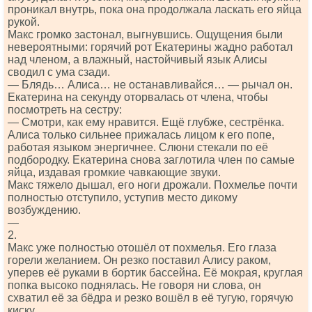
проникал внутрь, пока она продолжала ласкать его яйца
рукой.
Макс громко застонал, выгнувшись. Ощущения были
невероятными: горячий рот Екатерины жадно работал
над членом, а влажный, настойчивый язык Алисы
сводил с ума сзади.
— Блядь… Алиса… не останавливайся… — рычал он.
Екатерина на секунду оторвалась от члена, чтобы
посмотреть на сестру:
— Смотри, как ему нравится. Ещё глубже, сестрёнка.
Алиса только сильнее прижалась лицом к его попе,
работая языком энергичнее. Слюни стекали по её
подбородку. Екатерина снова заглотила член по самые
яйца, издавая громкие чавкающие звуки.
Макс тяжело дышал, его ноги дрожали. Похмелье почти
полностью отступило, уступив место дикому
возбуждению.
—
2.
Макс уже полностью отошёл от похмелья. Его глаза
горели желанием. Он резко поставил Алису раком,
уперев её руками в бортик бассейна. Её мокрая, круглая
попка высоко поднялась. Не говоря ни слова, он
схватил её за бёдра и резко вошёл в её тугую, горячую
киску.