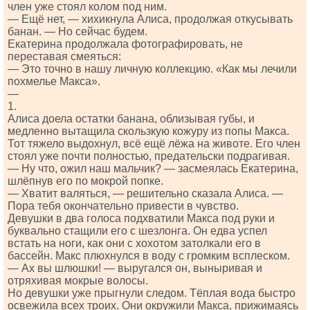
член уже стоял колом под ним.
— Ещё нет, — хихикнула Алиса, продолжая откусывать
банан. — Но сейчас будем.
Екатерина продолжала фотографировать, не
переставая смеяться:
— Это точно в нашу личную коллекцию. «Как мы лечили
похмелье Макса».
—
1.
Алиса доела остатки банана, облизывая губы, и
медленно вытащила скользкую кожуру из попы Макса.
Тот тяжело выдохнул, всё ещё лёжа на животе. Его член
стоял уже почти полностью, предательски подрагивая.
— Ну что, ожил наш мальчик? — засмеялась Екатерина,
шлёпнув его по мокрой попке.
— Хватит валяться, — решительно сказала Алиса. —
Пора тебя окончательно привести в чувство.
Девушки в два голоса подхватили Макса под руки и
буквально стащили его с шезлонга. Он едва успел
встать на ноги, как они с хохотом затолкали его в
бассейн. Макс плюхнулся в воду с громким всплеском.
— Ах вы шлюшки! — выругался он, выныривая и
отряхивая мокрые волосы.
Но девушки уже прыгнули следом. Тёплая вода быстро
освежила всех троих. Они окружили Макса, прижимаясь