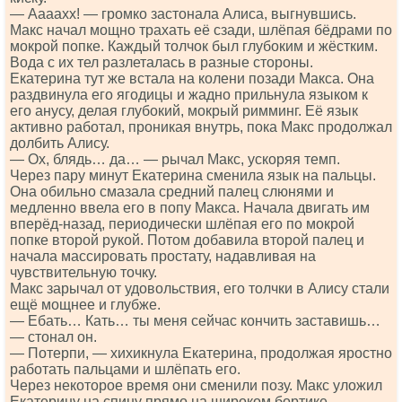
— Аааахх! — громко застонала Алиса, выгнувшись.
Макс начал мощно трахать её сзади, шлёпая бёдрами по
мокрой попке. Каждый толчок был глубоким и жёстким.
Вода с их тел разлеталась в разные стороны.
Екатерина тут же встала на колени позади Макса. Она
раздвинула его ягодицы и жадно прильнула языком к
его анусу, делая глубокий, мокрый римминг. Её язык
активно работал, проникая внутрь, пока Макс продолжал
долбить Алису.
— Ох, блядь… да… — рычал Макс, ускоряя темп.
Через пару минут Екатерина сменила язык на пальцы.
Она обильно смазала средний палец слюнями и
медленно ввела его в попу Макса. Начала двигать им
вперёд-назад, периодически шлёпая его по мокрой
попке второй рукой. Потом добавила второй палец и
начала массировать простату, надавливая на
чувствительную точку.
Макс зарычал от удовольствия, его толчки в Алису стали
ещё мощнее и глубже.
— Ебать… Кать… ты меня сейчас кончить заставишь…
— стонал он.
— Потерпи, — хихикнула Екатерина, продолжая яростно
работать пальцами и шлёпать его.
Через некоторое время они сменили позу. Макс уложил
Екатерину на спину прямо на широком бортике