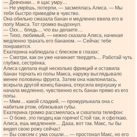
— Девчонки… я щас умру…
— Не умрёшь, потерпи, — засмеялась Алиса. — Мы
тебя быстро приведём в чувство.
Она обильно смазала банан и медленно ввела его в
попу Макса. Тот громко выдохнул.
— Охх… блядь… что вы делаете…
— Тихо, любимый, — нежно сказала Алиса, начиная
медленно трахать его бананом. — Сейчас тебе
понравится.
Екатерина наблюдала с блеском в глазах:
— Смотри, как он уже начинает твердеть… Работай чуть
глубже, сестрёнка.
Алиса сделала ещё несколько фрикций и оставила
банан торчать из попы Макса, наружу выглядывало
менее половины фрукта. Затем она наклонилась,
вскрыла другой конец банана, откусила верхушку и
начала медленно, чувственно есть банан прямо из его
попы.
— Ммм… какой сладкий, — промурлыкала она с
набитым ртом, облизывая губы.
Екатерина громко рассмеялась и схватила телефон:
— О боже, это пиздец как горячо! Стой так, я сфоткаю.
Алиса, ешь медленнее… Дааа, вот так. Макс, ты бы
видел свою рожу сейчас!
— Вы совсем с ума сошли… — простонал Макс, но его