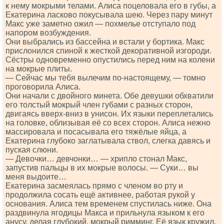
к нему мокрыми телами. Алиса поцеловала его в губы, а
Екатерина ласково покусывала шею. Через пару минут
Макс уже заметно ожил — похмелье отступало под
напором возбуждения.
Они выбрались из бассейна и встали у бортика. Макс
прислонился спиной к жесткой декоративной изгороди.
Сёстры одновременно опустились перед ним на колени
на мокрые плиты.
— Сейчас мы тебя вылечим по-настоящему, — томно
проговорила Алиса.
Они начали с двойного минета. Обе девушки обхватили
его толстый мокрый член губами с разных сторон,
двигаясь вверх-вниз в унисон. Их языки переплетались
на головке, облизывая её со всех сторон. Алиса нежно
массировала и посасывала его тяжёлые яйца, а
Екатерина глубоко заглатывала ствол, слегка давясь и
пуская слюни.
— Девочки… девчонки… — хрипло стонал Макс,
запустив пальцы в их мокрые волосы. — Суки… вы
меня выдоите…
Екатерина засмеялась прямо с членом во рту и
продолжила сосать ещё активнее, работая рукой у
основания. Алиса тем временем спустилась ниже. Она
раздвинула ягодицы Макса и прильнула языком к его
анусу, делая глубокий, мокрый римминг. Её язык кружил,