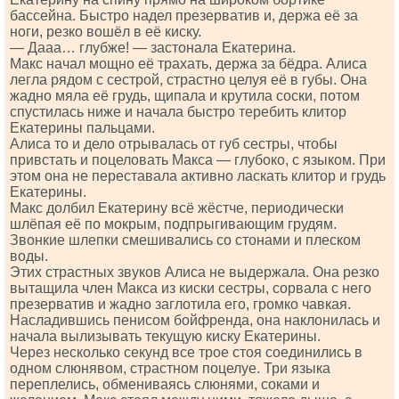
бассейна. Быстро надел презерватив и, держа её за
ноги, резко вошёл в её киску.
— Дааа… глубже! — застонала Екатерина.
Макс начал мощно её трахать, держа за бёдра. Алиса
легла рядом с сестрой, страстно целуя её в губы. Она
жадно мяла её грудь, щипала и крутила соски, потом
спустилась ниже и начала быстро теребить клитор
Екатерины пальцами.
Алиса то и дело отрывалась от губ сестры, чтобы
привстать и поцеловать Макса — глубоко, с языком. При
этом она не переставала активно ласкать клитор и грудь
Екатерины.
Макс долбил Екатерину всё жёстче, периодически
шлёпая её по мокрым, подпрыгивающим грудям.
Звонкие шлепки смешивались со стонами и плеском
воды.
Этих страстных звуков Алиса не выдержала. Она резко
вытащила член Макса из киски сестры, сорвала с него
презерватив и жадно заглотила его, громко чавкая.
Насладившись пенисом бойфренда, она наклонилась и
начала вылизывать текущую киску Екатерины.
Через несколько секунд все трое стоя соединились в
одном слюнявом, страстном поцелуе. Три языка
переплелись, обмениваясь слюнями, соками и