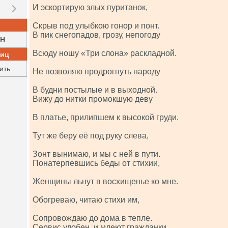
И эскортирую злых пуританок,
Скрыв под улыбкою гонор и понт.
В пик снегопадов, грозу, непогоду
H
Всюду ношу «Три слона» раскладной.
ниц
ить
Не позволяю продрогнуть народу
В будни постылые и в выходной.
Вижу до нитки промокшую деву
В платье, прилипшем к высокой груди.
Тут же беру её под руку слева,
Зонт вынимаю, и мы с ней в пути.
Понатерпевшись беды от стихии,
Женщины льнут в восхищенье ко мне.
Обогреваю, читаю стихи им,
Сопровождаю до дома в тепле.
Сервис удобен, и млеют гражданки