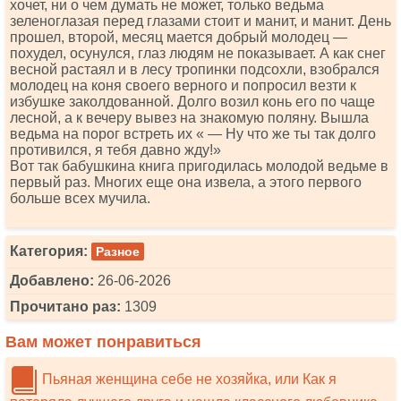
хочет, ни о чем думать не может, только ведьма
зеленоглазая перед глазами стоит и манит, и манит. День
прошел, второй, месяц мается добрый молодец —
похудел, осунулся, глаз людям не показывает. А как снег
весной растаял и в лесу тропинки подсохли, взобрался
молодец на коня своего верного и попросил везти к
избушке заколдованной. Долго возил конь его по чаще
лесной, а к вечеру вывез на знакомую поляну. Вышла
ведьма на порог встреть их « — Ну что же ты так долго
противился, я тебя давно жду!»
Вот так бабушкина книга пригодилась молодой ведьме в
первый раз. Многих еще она извела, а этого первого
больше всех мучила.
Категория:
Разное
Добавлено:
26-06-2026
Прочитано раз:
1309
Вам может понравиться
Пьяная женщина себе не хозяйка, или Как я