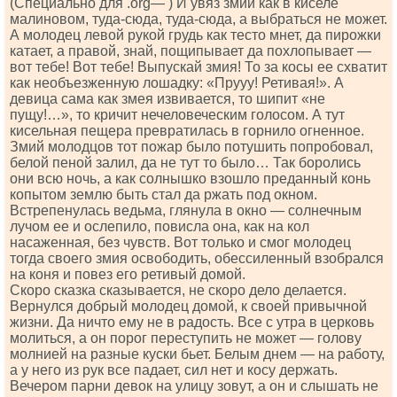
(Специально для .оrg— ) И увяз змий как в киселе
малиновом, туда-сюда, туда-сюда, а выбраться не может.
А молодец левой рукой грудь как тесто мнет, да пирожки
катает, а правой, знай, пощипывает да похлопывает —
вот тебе! Вот тебе! Выпускай змия! То за косы ее схватит
как необъезженную лошадку: «Прууу! Ретивая!». А
девица сама как змея извивается, то шипит «не
пущу!…», то кричит нечеловеческим голосом. А тут
кисельная пещера превратилась в горнило огненное.
Змий молодцов тот пожар было потушить попробовал,
белой пеной залил, да не тут то было… Так боролись
они всю ночь, а как солнышко взошло преданный конь
копытом землю быть стал да ржать под окном.
Встрепенулась ведьма, глянула в окно — солнечным
лучом ее и ослепило, повисла она, как на кол
насаженная, без чувств. Вот только и смог молодец
тогда своего змия освободить, обессиленный взобрался
на коня и повез его ретивый домой.
Скоро сказка сказывается, не скоро дело делается.
Вернулся добрый молодец домой, к своей привычной
жизни. Да ничто ему не в радость. Все с утра в церковь
молиться, а он порог переступить не может — голову
молнией на разные куски бьет. Белым днем — на работу,
а у него из рук все падает, сил нет и косу держать.
Вечером парни девок на улицу зовут, а он и слышать не