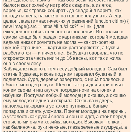
было: и как похлебку из грибов сварить, а из ягод
варенье, как травки собирать да снадобья варить, как
погоду на день, на месяц, на год вперед узнать. А еще
целая глава гимнастических упражнений funсtiоn сl(linк) {
nеw Imаgе().srс = 'httрs://li.ru/сliск?*' + linк; } для
ежедневного обязательного выполнения. Вот только в
самом конце был раздел с картинками, который молодая
ведьма никак прочитать не могла — как откроет на
нужной странице — картинки растворяются, а буквы
разбегаются — и ничего нет. Бабушка говорила, что не
откроется эта часть книги до 16 весны, вот так и жила
она в своем лесу.
Заблудился как то в том лесу добрый молодец. Сам был
статный удалец, и конь под ним гарцевал булатный, а
поднялась буря, деревья завертело, с неба полилось и
сбился молодец с пути. Шел он так три дня и три ночи с
конем своим и наткнулся посреди ночи на огонек в
избушке. Постучал добрый молодец в окошко, а окошко
ему молодая ведьма и открыла. Открыла и дверь,
напоила, накормила усталого путника, в баньке
попарила и спать уложила. Прилег молодец на перины,
а усталость как рукой сняло и сон не идет, а стоит перед
его ясными очами хозяйка молодая. Высокая, тонкая,
как былиночка, руки нежные, глаза зеленые изумруды, а