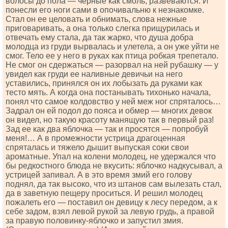
волосы до пола — черные как смоль, развеваются. И
понесли его ноги сами в опочивальню к незнакомке.
Стал он ее целовать и обнимать, слова нежные
приговаривать, а она только слегка прищурилась и
отвечать ему стала, да так жарко, что душа добра
молодца из груди вырвалась и улетела, а он уже уйти не
смог. Тело ее у него в руках как птица робкая трепетало.
Не смог он сдержаться — разорвал на ней рубашку — у
увидел как груди ее наливные девичьи на него
уставились, принялся он их лобызать да руками как
тесто мять. А когда она постанывать тихонько начала,
понял что самое колдовство у ней меж ног спряталось…
Задрал он ей подол до пояса и обмер — многих девок
он видел, но такую красоту манящую так в первый раз!
Зад ее как два яблочка — так и просятся — попробуй
меня!… А в промежности устрица драгоценная
спряталась и тяжело дышит выпуская соки свои
ароматные. Упал на колени молодец, не удержался что
бы редкостного блюда не вкусить: яблочко надкусывал, а
устрицей запивал. А в это время змий его голову
поднял, да так высоко, что из штанов сам вылезать стал,
да в заветную пещеру проситься. И решил молодец
пожалеть его — поставил он девицу к лесу передом, а к
себе задом, взял левой рукой за левую грудь, а правой
за правую половинку-яблочко и запустил змия.