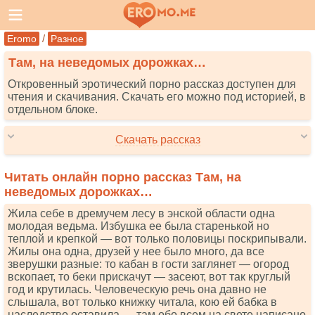
/
Eromo
Разное
Там, на неведомых дорожках…
Откровенный эротический порно рассказ доступен для
чтения и скачивания. Скачать его можно под историей, в
отдельном блоке.
Скачать рассказ
Читать онлайн порно рассказ Там, на
неведомых дорожках…
Жила себе в дремучем лесу в энской области одна
молодая ведьма. Избушка ее была старенькой но
теплой и крепкой — вот только половицы поскрипывали.
Жилы она одна, друзей у нее было много, да все
зверушки разные: то кабан в гости заглянет — огород
вскопает, то беки прискачут — засеют, вот так круглый
год и крутилась. Человеческую речь она давно не
слышала, вот только книжку читала, кою ей бабка в
наследство оставила — там обо всем на свете написано