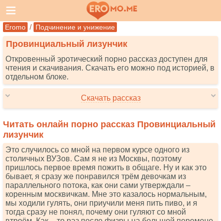
/
Eromo
Подчинение и унижение
Провинциальный лизунчик
Откровенный эротический порно рассказ доступен для
чтения и скачивания. Скачать его можно под историей, в
отдельном блоке.
Скачать рассказ
Читать онлайн порно рассказ Провинциальный
лизунчик
Это случилось со мной на первом курсе одного из
столичных ВУЗов. Сам я не из Москвы, поэтому
пришлось первое время пожить в общаге. Ну и как это
бывает, я сразу же понравился трём девочкам из
параллельного потока, как они сами утверждали –
коренным москвичкам. Мне это казалось нормальным,
мы ходили гулять, они приучили меня пить пиво, и я
тогда сразу не понял, почему они гуляют со мной
втроём. Как – то раз после физры на большой перемене