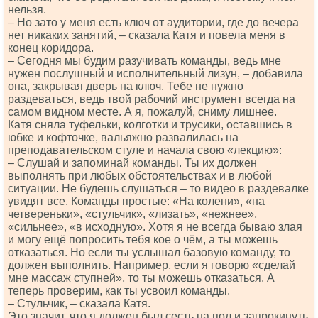
нельзя.
– Но зато у меня есть ключ от аудитории, где до вечера
нет никаких занятий, – сказала Катя и повела меня в
конец коридора.
– Сегодня мы будим разучивать команды, ведь мне
нужен послушный и исполнительный лизун, – добавила
она, закрывая дверь на ключ. Тебе не нужно
раздеваться, ведь твой рабочий инструмент всегда на
самом видном месте. А я, пожалуй, сниму лишнее.
Катя сняла туфельки, колготки и трусики, оставшись в
юбке и кофточке, вальяжно развалилась на
преподавательском стуле и начала свою «лекцию»:
– Слушай и запоминай команды. Ты их должен
выполнять при любых обстоятельствах и в любой
ситуации. Не будешь слушаться – то видео в раздевалке
увидят все. Команды простые: «На колени», «на
четвереньки», «стульчик», «лизать», «нежнее»,
«сильнее», «в исходную». Хотя я не всегда бываю злая
и могу ещё попросить тебя кое о чём, а ты можешь
отказаться. Но если ты услышал базовую команду, то
должен выполнить. Например, если я говорю «сделай
мне массаж ступней», то ты можешь отказаться. А
теперь проверим, как ты усвоил команды.
– Стульчик, – сказала Катя.
Это значит, что я должен был сесть на пол и запрокинуть