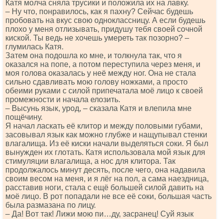
Катя молча сняла трусики и положила их на лавку.
– Ну что, понравилось, как я пахну? Сейчас будешь
пробовать на вкус свою одноклассницу. А если будешь
плохо у меня отлизывать, придушу тебя своей сочной
киской. Ты ведь не хочешь умереть так позорно? –
глумилась Катя.
Затем она подошла ко мне, и толкнула так, что я
оказался на попе, а потом переступила через меня, и
моя голова оказалась у неё между ног. Она не стала
сильно сдавливать мою голову ножками, а просто
обеими руками с силой припечатала моё лицо к своей
промежности и начала елозить.
– Высунь язык, урод, – сказала Катя и влепила мне
пощёчину.
Я начал ласкать её клитор и между половыми губами,
засовывал язык как можно глубже и нащупывал стенки
влагалища. Из её киски начали выделяться соки. Я был
вынужден их глотать. Катя использовала мой язык для
стимуляции влагалища, а нос для клитора. Так
продолжалось минут десять, после чего, она надавила
своим весом на меня, и я лёг на пол, а сама наездница,
расставив ноги, стала с ещё большей силой давить на
моё лицо. В рот попадали не все её соки, большая часть
была размазана по лицу.
– Да! Вот так! Лижи мою пи…ду, засранец! Суй язык