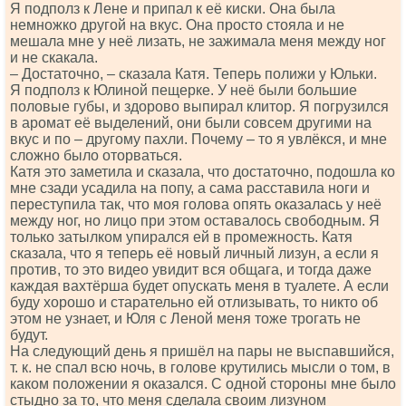
Я подполз к Лене и припал к её киски. Она была
немножко другой на вкус. Она просто стояла и не
мешала мне у неё лизать, не зажимала меня между ног
и не скакала.
– Достаточно, – сказала Катя. Теперь полижи у Юльки.
Я подполз к Юлиной пещерке. У неё были большие
половые губы, и здорово выпирал клитор. Я погрузился
в аромат её выделений, они были совсем другими на
вкус и по – другому пахли. Почему – то я увлёкся, и мне
сложно было оторваться.
Катя это заметила и сказала, что достаточно, подошла ко
мне сзади усадила на попу, а сама расставила ноги и
переступила так, что моя голова опять оказалась у неё
между ног, но лицо при этом оставалось свободным. Я
только затылком упирался ей в промежность. Катя
сказала, что я теперь её новый личный лизун, а если я
против, то это видео увидит вся общага, и тогда даже
каждая вахтёрша будет опускать меня в туалете. А если
буду хорошо и старательно ей отлизывать, то никто об
этом не узнает, и Юля с Леной меня тоже трогать не
будут.
На следующий день я пришёл на пары не выспавшийся,
т. к. не спал всю ночь, в голове крутились мысли о том, в
каком положении я оказался. С одной стороны мне было
стыдно за то, что меня сделала своим лизуном