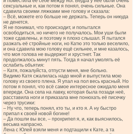
и поместила её себе между ног. Бёдра у неё были очень
сексуальные и, как потом я понял, очень сильные. Она
сдавила своими ляжками мне голову и сказала:
– Всё, можете его больше не держать. Теперь он никуда
не денется.
Я не понимал, что происходит, и попытался
освободиться, но ничего не получалось. Мои уши были
тоже сдавлены, и поэтому я плохо слышал. Я пытался
разжать её стройные ноги, но Катю это только веселило,
и она сдавила мою голову ещё сильнее, и мне казалось,
что моя голова не выдержит и хрустнет. Так
продолжалось минут пять. Тогда я начал умолять её
ослабить объятия:
– Катя, пожалуйста, отпусти меня, мне больно.
Видимо Катя сжалилась надо мной и выпустила мою
голову из своего плена. Я упал на пол весь красный. Но
потом я понял, что всё самое интересное ожидало меня
впереди. Она села на лавку, которая была позади неё,
расставила ноги и приказала мне понюхать её писечку
через трусики:
– Ну что, теперь понял, кто ты, и кто я. А ну быстро
припал к своей новой богине!
– Да пошли вы все, – прохрипел я, и, как выяснилось,
весьма напрасно.
Лена с Юлей взяли меня и подтащили к Кате, а та