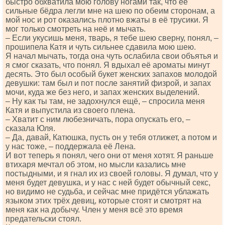
быстро обхватила мою голову ногами так, что её
сильные бёдра легли мне на шею по обеим сторонам, а
мой нос и рот оказались плотно вжаты в её трусики. Я
мог только смотреть на неё и мычать.
– Если укусишь меня, тварь, я тебе шею сверну, понял, –
прошипела Катя и чуть сильнее сдавила мою шею.
Я начал мычать, тогда она чуть ослабила свои объятья и
я смог сказать, что понял. Я вдыхал её ароматы минут
десять. Это был особый букет женских запахов молодой
девушки: там был и пот после занятий физрой, и запах
мочи, куда же без него, и запах женских выделений.
– Ну как ты там, не задохнулся ещё, – спросила меня
Катя и выпустила из своего плена.
– Хватит с ним любезничать, пора опускать его, –
сказала Юля.
– Да, давай, Катюшка, пусть он у тебя отлижет, а потом и
у нас тоже, – поддержала её Лена.
И вот теперь я понял, чего они от меня хотят. Я раньше
втихаря мечтал об этом, но мысли казались мне
постыдными, и я гнал их из своей головы. Я думал, что у
меня будет девушка, и у нас с ней будет обычный секс,
но видимо не судьба, и сейчас мне придётся ублажать
языком этих трёх девиц, которые стоят и смотрят на
меня как на добычу. Член у меня всё это время
предательски стоял.