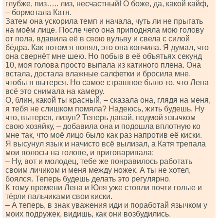
глубже, пиз….. лиз, несчастный! О боже, да, какой кайф,
– бормотала Катя.
Затем она ускорила темп и начала, чуть ли не прыгать
на моём лице. После чего она приподняла мою голову
от пола, вдавила её в свою вульву и свела с силой
бёдра. Как потом я понял, это она кончила. Я думал, что
она свернёт мне шею. Но побыв в её объятьях секунд
10, моя голова просто выпала из катиного плена. Она
встала, достала влажные салфетки и бросила мне,
чтобы я вытерся. Но самое страшное было то, что Лена
всё это снимала на камеру.
О, блин, какой ты красный, – сказала она, глядя на меня,
я тебя не слишком помяла? Надеюсь, жить будешь. Ну
что, вытерся, лизун? Теперь давай, подмой язычком
свою хозяйку, – добавила она и подошла вплотную ко
мне так, что моё лицо было как раз напротив её киски.
Я высунул язык и начисто всё вылизал, а Катя трепала
мои волосы на голове, и приговаривала:
– Ну, вот и молодец, тебе же понравилось работать
своим личиком и меня между ножек. А ты не хотел,
боялся. Теперь будешь делать это регулярно.
К тому времени Лена и Юля уже стояли почти голые и
тёрли пальчиками свои киски.
– А теперь, в знак уважения иди и поработай язычком у
моих подружек, видишь, как они возбудились.