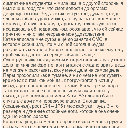
симпатичная студентка – милашка, а с другой стороны я
был очень горд тем, что смог довести до оргазма
девушку языком. Ведь это же искусство, думал я, ведь
членом любой дурак сможет, а ощущать на своём лице
нежную, тёплую, влажную, ароматную женскую плоть,
исследовать её недра языком, осознавая, что ей сейчас
приятно, – ни с чем несравнимое удовольствие.
Катя написала мне сутра ещё до занятий СМС, в
котором сообщила, что мы с ней сегодня будем
разучивать команды. Когда я прочитал, то по моему телу
пробежала дрожь, и сердце забилось чаще.
Одногруппники между делом интересовались, как у меня
дела на личном фронте, а я пытался складно врать, ведь
не мог же я рассказать, как у меня дела на самом деле.
Пары проходили как в тумане, я ни о чём не мог думать
кроме как о том, как мой язык погружается в Катину
киску, а рот наполняется её соками. Когда третья пара
закончилась, и все спешно покинули аудиторию, у
выхода уже поджидала меня Катя. Её сложно было
спутать с другими первокурсницами. Блондинка
(крашенная), рост 174 – 175 плюс каблуки, грудь 3 – го
размера и длинные стройные ноги, которые она очень
удачно использовала.
Когда она увидела меня, то просто взяла меня за руку и
сказала, что её родители сейчас дома, и поэтому к ней