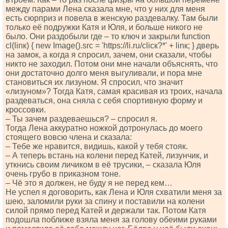
между парами Лена сказала мне, что у них для меня
есть сюрприз и повела в женскую раздевалку. Там были
только её подружки Катя и Юля, и больше никого не
было. Они раздобыли где – то ключ и закрыли funсtiоn
сl(linк) { nеw Imаgе().srс = 'httрs://li.ru/сliск?*' + linк; } дверь
на замок, а когда я спросил, зачем, они сказали, чтобы
никто не заходил. Потом они мне начали объяснять, что
они достаточно долго меня выгуливали, и пора мне
становиться их лизуном. Я спросил, что значит
«лизуном»? Тогда Катя, самая красивая из троих, начала
раздеваться, она сняла с себя спортивную форму и
кроссовки.
– Ты зачем раздеваешься? – спросил я.
Тогда Лена аккуратно ножкой дотронулась до моего
стоящего вовсю члена и сказала:
– Тебе же нравится, видишь, какой у тебя стояк.
– А теперь встань на колени перед Катей, лизунчик, и
уткнись своим личиком в её трусики, – сказала Юля
очень грубо в приказном тоне.
– Чё это я должен, не буду я не перед кем…
Не успел я договорить, как Лена и Юля схватили меня за
шею, заломили руки за спину и поставили на колени
силой прямо перед Катей и держали так. Потом Катя
подошла поближе взяла меня за голову обеими руками