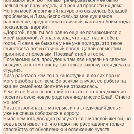
поправляться. Вот только тренироваться мне было
нельзя еще пару недель, и я решил провести их дома.
Но при моей энергичной натуре это оказалось большой
проблемой, и Лиза, беспокоясь за мое душевное
равновесие, предложила отличный, как нам обоим тогда
показалось, вариант.
«Дорогой, ведь ты все равно еще не познакомился с
моей мамочкой. А она писала, что ждет нас к себе в
гости. Я сама не бывала у нее уже полгода, это такое
свинство! А вот и отличный повод. Давай совместим
приятное с полезным. Поезжай к ней в гости.
Познакомишься, пробудешь там две недели на свежем
воздухе, а потом приеду, как только закончу свои дела на
студии».
Лиза работала кем-то на киностудии, я до сих пор не
могу разобраться, кем. Во всяком случае, ее работа на
нашем семейном бюджете не отражалась.
У меня не было оснований отказаться от предложения
посетить свою новую родственницу миссис Блай. Отчего
же нет?
Лиза созвонилась с матерью, и на следующий день я
уже не спеша собирался в дорогу.
Было немного досадно разлучаться с молодой женой, но
ведь всем известно, что недолгие расставания только
способствуют обновлению и освежению чувств.