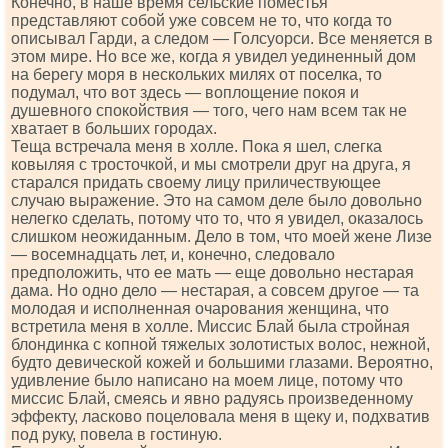
Конечно, в наше время сельские поместья
представляют собой уже совсем не то, что когда то
описывал Гарди, а следом — Голсуорси. Все меняется в
этом мире. Но все же, когда я увидел уединенный дом
на берегу моря в нескольких милях от поселка, то
подумал, что вот здесь — воплощение покоя и
душевного спокойствия — того, чего нам всем так не
хватает в больших городах.
Теща встречала меня в холле. Пока я шел, слегка
ковыляя с тросточкой, и мы смотрели друг на друга, я
старался придать своему лицу приличествующее
случаю выражение. Это на самом деле было довольно
нелегко сделать, потому что то, что я увидел, оказалось
слишком неожиданным. Дело в том, что моей жене Лизе
— восемнадцать лет, и, конечно, следовало
предположить, что ее мать — еще довольно нестарая
дама. Но одно дело — нестарая, а совсем другое — та
молодая и исполненная очарования женщина, что
встретила меня в холле. Миссис Блай была стройная
блондинка с копной тяжелых золотистых волос, нежной,
будто девической кожей и большими глазами. Вероятно,
удивление было написано на моем лице, потому что
миссис Блай, смеясь и явно радуясь произведенному
эффекту, ласково поцеловала меня в щеку и, подхватив
под руку, повела в гостиную.