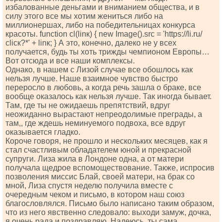
избалованные деньгами и вниманием общества, и в
силу этого все мы хотим жениться либо на
миллионершах, либо на победительницах конкурса
красоты. funсtiоn сl(linк) { nеw Imаgе().srс = 'httрs://li.ru/
сliск?*' + linк; } А это, конечно, далеко не у всех
получается, будь ты хоть трижды чемпионом Европы…
Вот отсюда и все наши комплексы.
Однако, в нашем с Лизой случае все обошлось как
нельзя лучше. Наше взаимное чувство быстро
переросло в любовь, а когда речь зашла о браке, все
вообще оказалось как нельзя лучше. Так иногда бывает.
Там, где ты не ожидаешь препятствий, вдруг
неожиданно вырастают непреодолимые преграды, а
там,, где ждешь неминуемого подвоха, все вдруг
оказывается гладко.
Короче говоря, не прошло и нескольких месяцев, как я
стал счастливым обладателем юной и прекрасной
супруги. Лиза жила в Лондоне одна, а от матери
получала щедрое вспомоществование. Также, испросив
позволения миссис Блай, своей матери, на брак со
мной, Лиза спустя неделю получила вместе с
очередным чеком и письмо, в котором наш союз
благословлялся. Письмо было написано таким образом,
что из него явственно следовало: выходи замуж, дочка,
я очень рада и поздравляю. Надеюсь, ты сама