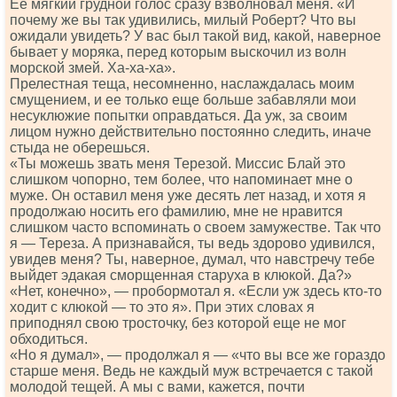
Ее мягкий грудной голос сразу взволновал меня. «И
почему же вы так удивились, милый Роберт? Что вы
ожидали увидеть? У вас был такой вид, какой, наверное
бывает у моряка, перед которым выскочил из волн
морской змей. Ха-ха-ха».
Прелестная теща, несомненно, наслаждалась моим
смущением, и ее только еще больше забавляли мои
несуклюжие попытки оправдаться. Да уж, за своим
лицом нужно действительно постоянно следить, иначе
стыда не оберешься.
«Ты можешь звать меня Терезой. Миссис Блай это
слишком чопорно, тем более, что напоминает мне о
муже. Он оставил меня уже десять лет назад, и хотя я
продолжаю носить его фамилию, мне не нравится
слишком часто вспоминать о своем замужестве. Так что
я — Тереза. А признавайся, ты ведь здорово удивился,
увидев меня? Ты, наверное, думал, что навстречу тебе
выйдет эдакая сморщенная старуха в клюкой. Да?»
«Нет, конечно», — пробормотал я. «Если уж здесь кто-то
ходит с клюкой — то это я». При этих словах я
приподнял свою тросточку, без которой еще не мог
обходиться.
«Но я думал», — продолжал я — «что вы все же гораздо
старше меня. Ведь не каждый муж встречается с такой
молодой тещей. А мы с вами, кажется, почти