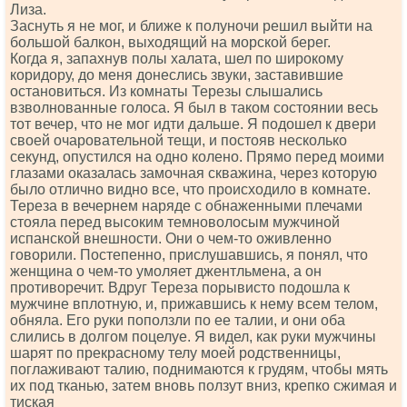
Лиза.
Заснуть я не мог, и ближе к полуночи решил выйти на
большой балкон, выходящий на морской берег.
Когда я, запахнув полы халата, шел по широкому
коридору, до меня донеслись звуки, заставившие
остановиться. Из комнаты Терезы слышались
взволнованные голоса. Я был в таком состоянии весь
тот вечер, что не мог идти дальше. Я подошел к двери
своей очаровательной тещи, и постояв несколько
секунд, опустился на одно колено. Прямо перед моими
глазами оказалась замочная скважина, через которую
было отлично видно все, что происходило в комнате.
Тереза в вечернем наряде с обнаженными плечами
стояла перед высоким темноволосым мужчиной
испанской внешности. Они о чем-то оживленно
говорили. Постепенно, прислушавшись, я понял, что
женщина о чем-то умоляет джентльмена, а он
противоречит. Вдруг Тереза порывисто подошла к
мужчине вплотную, и, прижавшись к нему всем телом,
обняла. Его руки поползли по ее талии, и они оба
слились в долгом поцелуе. Я видел, как руки мужчины
шарят по прекрасному телу моей родственницы,
поглаживают талию, поднимаются к грудям, чтобы мять
их под тканью, затем вновь ползут вниз, крепко сжимая и
тиская