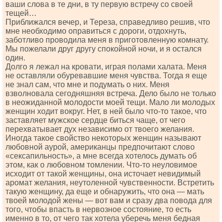
ваши слова в те дни, в ту первую встречу со своей
тещей…
Приближался вечер, и Тереза, справедливо решив, что
мне необходимо оправиться с дороги, отдохнуть,
заботливо проводила меня в приготовленную комнату.
Мы пожелали друг другу спокойной ночи, и я остался
один.
Долго я лежал на кровати, играя полами халата. Меня
не оставляли обуревавшие меня чувства. Тогда я еще
не знал сам, что мне и подумать о них. Меня
взволновала сегодняшняя встреча. Дело было не только
в неожиданной молодости моей тещи. Мало ли молодых
женщин ходит вокруг. Нет, в ней было что-то такое, что
заставляет мужское сердце биться чаще, от чего
перехватывает дух независимо от твоего желания.
Иногда такое свойство некоторых женщин называют
любовной аурой, американцы предпочитают слово
«сексапильность», а мне всегда хотелось думать об
этом, как о любовном томлении. Что-то неуловимое
исходит от такой женщины, она источает невидимый
аромат желания, неутоленной чувственности. Встретить
такую женщину, да еще и обнаружить, что она — мать
твоей молодой жены — вот вам и сразу два повода для
того, чтобы впасть в нервозное состояние, то есть
именно в то, от чего так хотела уберечь меня бедная