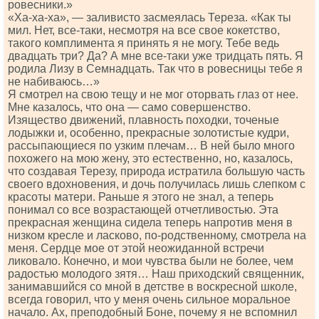
ровесники.»
«Ха-ха-ха», — заливисто засмеялась Тереза. «Как ты
мил. Нет, все-таки, несмотря на все свое кокетство,
такого комплимента я принять я не могу. Тебе ведь
двадцать три? Да? А мне все-таки уже тридцать пять. Я
родила Лизу в Семнадцать. Так что в ровесницы тебе я
не набиваюсь…»
Я смотрел на свою тещу и не мог оторвать глаз от нее.
Мне казалось, что она — само совершенство.
Изящество движений, плавность походки, точеные
лодыжки и, особенно, прекрасные золотистые кудри,
рассыпающиеся по узким плечам… В ней было много
похожего на мою жену, это естественно, но, казалось,
что создавая Терезу, природа истратила большую часть
своего вдохновения, и дочь получилась лишь слепком с
красоты матери. Раньше я этого не знал, а теперь
понимал со все возрастающей отчетливостью. Эта
прекрасная женщина сидела теперь напротив меня в
низком кресле и ласково, по-родственному, смотрела на
меня. Сердце мое от этой неожиданной встречи
ликовало. Конечно, и мои чувства были не более, чем
радостью молодого зятя… Наш приходский священник,
занимавшийся со мной в детстве в воскресной школе,
всегда говорил, что у меня очень сильное моральное
начало. Ах, преподобный Боне, почему я не вспомнил