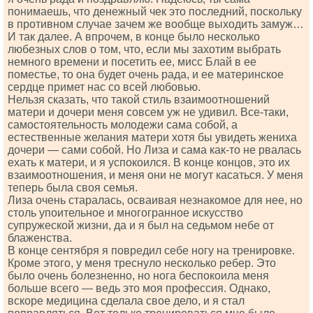
понимаешь, что денежный чек это последний, поскольку
в противном случае зачем же вообще выходить замуж…
И так далее. А впрочем, в конце было несколько
любезных слов о том, что, если мы захотим выбрать
немного времени и посетить ее, мисс Блай в ее
поместье, то она будет очень рада, и ее материнское
сердце примет нас со всей любовью.
Нельзя сказать, что такой стиль взаимоотношений
матери и дочери меня совсем уж не удивил. Все-таки,
самостоятельность молодежи сама собой, а
естественные желания матери хотя бы увидеть жениха
дочери — сами собой. Но Лиза и сама как-то не рвалась
ехать к матери, и я успокоился. В конце концов, это их
взаимоотношения, и меня они не могут касаться. У меня
теперь была своя семья.
Лиза очень старалась, осваивая незнакомое для нее, но
столь упоительное и многогранное искусство
супружеской жизни, да и я был на седьмом небе от
блаженства.
В конце сентября я повредил себе ногу на тренировке.
Кроме этого, у меня треснуло несколько ребер. Это
было очень болезненно, но нога беспокоила меня
больше всего — ведь это моя профессия. Однако,
вскоре медицина сделала свое дело, и я стал