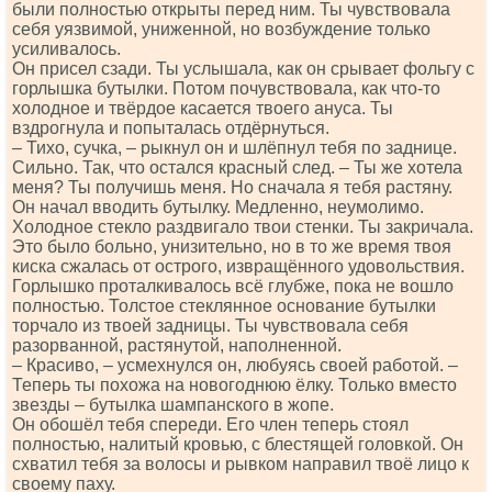
были полностью открыты перед ним. Ты чувствовала
себя уязвимой, униженной, но возбуждение только
усиливалось.
Он присел сзади. Ты услышала, как он срывает фольгу с
горлышка бутылки. Потом почувствовала, как что-то
холодное и твёрдое касается твоего ануса. Ты
вздрогнула и попыталась отдёрнуться.
– Тихо, сучка, – рыкнул он и шлёпнул тебя по заднице.
Сильно. Так, что остался красный след. – Ты же хотела
меня? Ты получишь меня. Но сначала я тебя растяну.
Он начал вводить бутылку. Медленно, неумолимо.
Холодное стекло раздвигало твои стенки. Ты закричала.
Это было больно, унизительно, но в то же время твоя
киска сжалась от острого, извращённого удовольствия.
Горлышко проталкивалось всё глубже, пока не вошло
полностью. Толстое стеклянное основание бутылки
торчало из твоей задницы. Ты чувствовала себя
разорванной, растянутой, наполненной.
– Красиво, – усмехнулся он, любуясь своей работой. –
Теперь ты похожа на новогоднюю ёлку. Только вместо
звезды – бутылка шампанского в жопе.
Он обошёл тебя спереди. Его член теперь стоял
полностью, налитый кровью, с блестящей головкой. Он
схватил тебя за волосы и рывком направил твоё лицо к
своему паху.