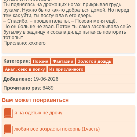
Ты поднялась на дрожащих ногах, прикрывая грудь
руками. Нужно было как-то добраться домой. Но перед
тем как уйти, ты постучала в его дверь.
– Спасибо, – прошептала ты. – Позови меня ещё.
Но он больше не звал. Потом ты сама засовывала себе
бутылку в задницу и сосала дилдо пытаясь повторить
тот опыт.
Прислано: хххnеrо
Категория:
Поэзия
Фантазии
Золотой дождь
Анал, секс в попку
Из присланного
Добавлено:
19-06-2026
Прочитано раз:
6489
Вам может понравиться
я на одетых не дрочу
любви все возрасты покорны(1часть)