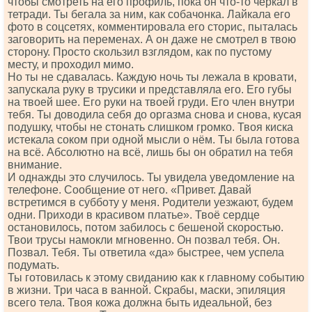
чтобы смотреть на его профиль, пока он что-то черкал в
тетради. Ты бегала за ним, как собачонка. Лайкала его
фото в соцсетях, комментировала его сторис, пыталась
заговорить на переменах. А он даже не смотрел в твою
сторону. Просто скользил взглядом, как по пустому
месту, и проходил мимо.
Но ты не сдавалась. Каждую ночь ты лежала в кровати,
запускала руку в трусики и представляла его. Его губы
на твоей шее. Его руки на твоей груди. Его член внутри
тебя. Ты доводила себя до оргазма снова и снова, кусая
подушку, чтобы не стонать слишком громко. Твоя киска
истекала соком при одной мысли о нём. Ты была готова
на всё. Абсолютно на всё, лишь бы он обратил на тебя
внимание.
И однажды это случилось. Ты увидела уведомление на
телефоне. Сообщение от него. «Привет. Давай
встретимся в субботу у меня. Родители уезжают, будем
одни. Приходи в красивом платье». Твоё сердце
остановилось, потом забилось с бешеной скоростью.
Твои трусы намокли мгновенно. Он позвал тебя. Он.
Позвал. Тебя. Ты ответила «да» быстрее, чем успела
подумать.
Ты готовилась к этому свиданию как к главному событию
в жизни. Три часа в ванной. Скрабы, маски, эпиляция
всего тела. Твоя кожа должна быть идеальной, без