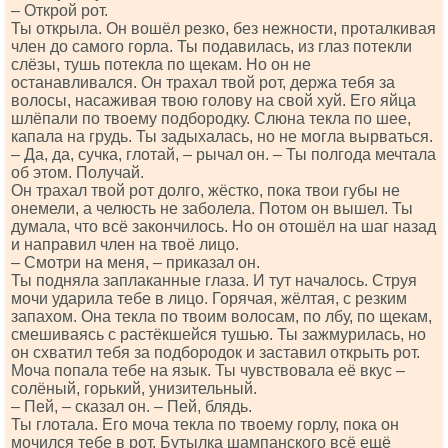
– Открой рот.
Ты открыла. Он вошёл резко, без нежности, проталкивая
член до самого горла. Ты подавилась, из глаз потекли
слёзы, тушь потекла по щекам. Но он не
останавливался. Он трахал твой рот, держа тебя за
волосы, насаживая твою голову на свой хуй. Его яйца
шлёпали по твоему подбородку. Слюна текла по шее,
капала на грудь. Ты задыхалась, но не могла вырваться.
– Да, да, сучка, глотай, – рычал он. – Ты полгода мечтала
об этом. Получай.
Он трахал твой рот долго, жёстко, пока твои губы не
онемели, а челюсть не заболела. Потом он вышел. Ты
думала, что всё закончилось. Но он отошёл на шаг назад
и направил член на твоё лицо.
– Смотри на меня, – приказал он.
Ты подняла заплаканные глаза. И тут началось. Струя
мочи ударила тебе в лицо. Горячая, жёлтая, с резким
запахом. Она текла по твоим волосам, по лбу, по щекам,
смешиваясь с растёкшейся тушью. Ты зажмурилась, но
он схватил тебя за подбородок и заставил открыть рот.
Моча попала тебе на язык. Ты чувствовала её вкус –
солёный, горький, унизительный.
– Пей, – сказал он. – Пей, блядь.
Ты глотала. Его моча текла по твоему горлу, пока он
мочился тебе в рот. Бутылка шампанского всё ещё