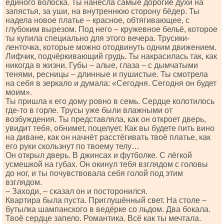
единого волоска. Ты нанесла самые дорогие духи на
запястья, за уши, на внутреннюю сторону бёдер. Ты
надела новое платье – красное, обтягивающее, с
глубоким вырезом. Под него – кружевное бельё, которое
ты купила специально для этого вечера. Трусики-
ленточка, которые можно отодвинуть одним движением.
Лифчик, подчёркивающий грудь. Ты накрасилась так, как
никогда в жизни. Губы – алые, глаза – с дымчатыми
тенями, ресницы – длинные и пушистые. Ты смотрела
на себя в зеркало и думала: «Сегодня. Сегодня он будет
моим».
Ты пришла к его дому ровно в семь. Сердце колотилось
где-то в горле. Трусы уже были влажными от
возбуждения. Ты представляла, как он откроет дверь,
увидит тебя, обнимет, поцелует. Как вы будете пить вино
на диване, как он начнёт расстёгивать твоё платье, как
его руки скользнут по твоему телу…
Он открыл дверь. В джинсах и футболке. С лёгкой
усмешкой на губах. Он окинул тебя взглядом с головы
до ног, и ты почувствовала себя голой под этим
взглядом.
– Заходи, – сказал он и посторонился.
Квартира была пуста. Приглушённый свет. На столе –
бутылка шампанского в ведёрке со льдом. Два бокала.
Твоё сердце запело. Романтика. Всё как ты мечтала.