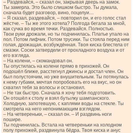
– Раздевайся, – сказал он, закрывая дверь на замок.
Ты замерла. Это было слишком быстро. Ты думала,
сначала будет разговор, вино, поцелуи…
– Я сказал, раздевайся, – повторил он, и его голос стал
жёстче. – Ты же этого хотела? Полгода бегала за мной,
как сучка во время течки. Раздевайся. Полностью.
Твои руки дрожали, но ты подчинилась. Платье упало на
пол. Потом лифчик. Потом трусики. Ты стояла перед ним
голая, дрожащая, возбуждённая. Твоя киска блестела от
смазки. Соски затвердели от прохладного воздуха и от
его взгляда.
– На колени, – скомандовал он.
Ты опустилась на колени прямо в прихожей. Он
подошёл ближе, расстегнул джинсы и достал член. Он
был полустоячим, но уже внушительным. Ты потянулась
к нему губами, мечтая попробовать его на вкус, но он
схватил тебя за волосы и остановил.
– Не так быстро. Сначала я хочу тебя подготовить.
Он отошёл к столу и взял бутылку шампанского.
Холодную, запотевшую, с каплями воды на стекле. Ты
смотрела на него непонимающим взглядом.
– На четвереньки, – сказал он. – И раздвинь ноги
пошире.
Ты подчинилась. Встала на четвереньки на холодном
полу прихожей, раздвинула бёдра. Твоя киска и анус