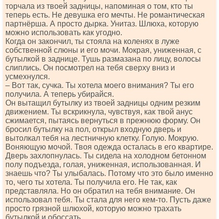
торчала из твоей задницы, напоминая о том, кто ты
теперь есть. Не девушка его мечты. Не романтическая
партнёрша. А просто дырка. Унитаз. Шлюха, которую
можно использовать как угодно.
Когда он закончил, ты стояла на коленях в луже
собственной слюны и его мочи. Мокрая, униженная, с
бутылкой в заднице. Тушь размазана по лицу, волосы
слиплись. Он посмотрел на тебя сверху вниз и
усмехнулся.
– Вот так, сучка. Ты хотела моего внимания? Ты его
получила. А теперь убирайся.
Он вытащил бутылку из твоей задницы одним резким
движением. Ты вскрикнула, чувствуя, как твой анус
сжимается, пытаясь вернуться в прежнюю форму. Он
бросил бутылку на пол, открыл входную дверь и
вытолкал тебя на лестничную клетку. Голую. Мокрую.
Воняющую мочой. Твоя одежда осталась в его квартире.
Дверь захлопнулась. Ты сидела на холодном бетонном
полу подъезда, голая, униженная, использованная. И
знаешь что? Ты улыбалась. Потому что это было именно
то, чего ты хотела. Ты получила его. Не так, как
представляла. Но он обратил на тебя внимание. Он
использовал тебя. Ты стала для него кем-то. Пусть даже
просто грязной шлюхой, которую можно трахать
бутылкой и обоссать.