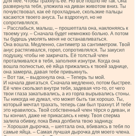
Для неё. Чтобы трахнуть её. Но всё пошло не так. Она
развернула тебя, уложила на диван животом вниз. Ты
почувствовал, как её прохладные, скользкие пальцы
касаются твоего ануса. Ты вздрогнул, но не
сопротивлялся.
– Расслабься, малыш, – прошептала она, наклоняясь к
твоему уху. – Сначала будет немножко больно. А потом
ты будешь умолять меня не останавливаться.
Она вошла. Медленно, сантиметр за сантиметром. Твой
анус растягивался, горел, сопротивлялся. Ты закусил
подушку, чтобы не закричать. Её толстый член
проталкивался в тебя, заполняя изнутри. Когда она
вошла полностью, её яйца прижались к твоей заднице,
она замерла, давая тебе привыкнуть.
– Вот так, – выдохнула она. – Теперь ты мой.
И начала двигаться. Сначала медленно, потом быстрее.
Её член скользил внутри тебя, задевая что-то, от чего
твои глаза закатывались, а из горла вырывались стоны.
Ты никогда не думал, что может быть так хорошо. Ты,
который мечтал трахать, теперь сам был трахнут. И тебе
это нравилось. Твой собственный член тёрся о диван, и
ты кончил, даже не прикасаясь к нему. Твоя сперма
залила обивку, пока Вика долбила твою задницу.
– Хорошая дырочка, – шептала она, вбиваясь в тебя по
самые яйца. – Самая лучшая дырочка для моего члена.