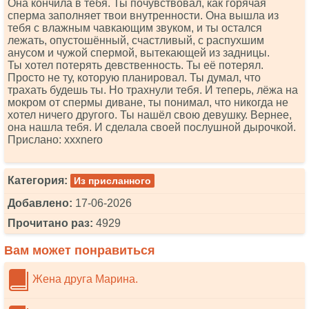
Она кончила в тебя. Ты почувствовал, как горячая
сперма заполняет твои внутренности. Она вышла из
тебя с влажным чавкающим звуком, и ты остался
лежать, опустошённый, счастливый, с распухшим
анусом и чужой спермой, вытекающей из задницы.
Ты хотел потерять девственность. Ты её потерял.
Просто не ту, которую планировал. Ты думал, что
трахать будешь ты. Но трахнули тебя. И теперь, лёжа на
мокром от спермы диване, ты понимал, что никогда не
хотел ничего другого. Ты нашёл свою девушку. Вернее,
она нашла тебя. И сделала своей послушной дырочкой.
Прислано: хххnеrо
Категория:
Из присланного
Добавлено:
17-06-2026
Прочитано раз:
4929
Вам может понравиться
Жена друга Марина.