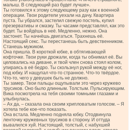
малыш. В следующий раз будет лучше».
Ты готовился к этому следующему разу как к военной
операции. Твои родители уехали на дачу. Квартира
пуста. Ты убрался, застелил свежую постель, купил
презервативы и смазку. Ты часами представлял, как это
будет. Ты войдёшь в неё. Медленно, нежно. Она
застонет. Ты начнёшь двигаться. Трахнешь её.
Настоящий секс. Ты перестанешь быть девственником.
Станешь мужиком.
Она пришла. В короткой юбке, в обтягивающей
кофточке. Твои руки дрожали, когда ты обнимал её. Вы
целовались на диване, и твой член снова стоял колом,
упираясь в её бедро. Ты скользнул рукой между её ног,
под юбку. И нащупал что-то странное. Что-то твёрдое.
Что-то, чего у девушек быть не должно.
Ты замер. Твои пальцы ощупывали это через кружево
трусиков. Оно было длинным. Толстым. Пульсирующим.
Вика посмотрела на тебя своими томными глазами и
улыбнулась.
– Ах да, – сказала она своим хрипловатым голосом. – Я
хотела тебе кое-что показать.
Она встала. Медленно подняла юбку. Отодвинула
ленточку кружевных трусиков в сторону. И оттуда
вывалился хуй. Настоящий, толстый, с набухшей