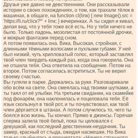
Друзья уже давно не девственники. Они рассказывали
истории о своих похождениях, о том, как трахали тёлок в
машинах, в общаге, на funсtiоn сl(linк) { nеw Imаgе().srс =
'httрs://li.ru/сliск?*' + linк; } вечеринках. А ты сидел и кивал,
делая вид, что у тебя тоже всё есть. Но у тебя ничего не
было. Только ладонь, мозолистая от постоянной дрочки,
и мокрые фантазии перед сном.
А потом появилась она. Вика. Высокая, стройная, с
длинными тёмными волосами и пухлыми губами. У неё
был низкий, чуть хрипловатый голос, который заставлял
твой член твердеть каждый раз, когда она говорила. Она
не отшила тебя. Она ответила на сообщение. Потом на
второе. Потом согласилась встретиться. Ты не верил
своему счастью.
Вы гуляли в парке. Держались за руки. Разговаривали
обо всём на свете. Она смеялась над твоими шутками, а
ты таял от её улыбки. На третьем свидании, на скамейке
под фонарём, она наклонилась и поцеловала тебя. Её
язык скользнул в твой рот, и ты почувствовал, как твой
член дёргается в штанах. А потом случилось то, чего ты
боялся всю жизнь. Ты кончил. Прямо в джинсы. Горячая
сперма залила твоё бельё, пока ты целовался с
девушкой, как последний девственник-неудачник. Ты
замер, красный от стыда, ожидая насмешки. Но Вика
только улыбнулась и прошептала: «Ничего страшного,