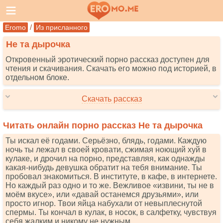
/
Eromo
Из присланного
Не та дырочка
Откровенный эротический порно рассказ доступен для
чтения и скачивания. Скачать его можно под историей, в
отдельном блоке.
Скачать рассказ
Читать онлайн порно рассказ Не та дырочка
Ты искал её годами. Серьёзно, блядь, годами. Каждую
ночь ты лежал в своей кровати, сжимая ноющий хуй в
кулаке, и дрочил на порно, представляя, как однажды
какая-нибудь девушка обратит на тебя внимание. Ты
пробовал знакомиться. В институте, в кафе, в интернете.
Но каждый раз одно и то же. Вежливое «извини, ты не в
моём вкусе», или «давай останемся друзьями», или
просто игнор. Твои яйца набухали от невыплеснутой
спермы. Ты кончал в кулак, в носок, в салфетку, чувствуя
себя жалким и никому не нужным.