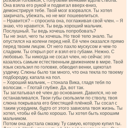
розовой головкой, с голубыми венками вдоль ствола.
Она взяла его рукой и подвигал вверх-вниз,
демонстрируя тебе. Твой мозг взорвался. Ты хотел
закричать, убежать, но не мог пошевелиться.
– Нравится? – спросила она, поглаживая свой член. – Я
знаю, что нравится. Ты ведь хороший мальчик.
Послушный. Ты ведь хочешь попробовать?
Ты не знал, чего ты хочешь. Но твоё тело знало. Ты
опустился на колени перед ней. Её член оказался прямо
перед твоим лицом. От него пахло мускусом и чем-то
сладким. Ты открыл рот и взял его губами. Нежно. С
любовью. Ты никогда не сосал член, но сейчас это
казалось самым естественным движением в мире. Твой
язык скользил по головке, обводил венки, щекотал
уздечку. Слюны было так много, что она текла по твоему
подбородку, капала на пол.
– Хороший мальчик, – стонала Вика, гладя тебя по
волосам. – Глотай глубже. Да, вот так.
Ты заглатывал её член до основания. Давился, но не
останавливался. Твои губы скользили по стволу, твоя
слюна покрывала его блестящей плёнкой. Ты сосал с
таким усердием, будто от этого зависела твоя жизнь. Ты
хотел, чтобы ей было хорошо. Ты хотел быть хорошим
мальчиком.
Потом она достала смазку. Ту самую, которую купил ты.