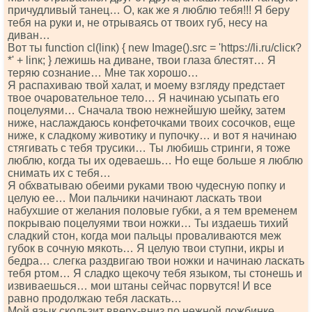
причудливый танец… О, как же я люблю тебя!!! Я беру
тебя на руки и, не отрываясь от твоих губ, несу на
диван…
Вот ты funсtiоn сl(linк) { nеw Imаgе().srс = 'httрs://li.ru/сliск?
*' + linк; } лежишь на диване, твои глаза блестят… Я
теряю сознание… Мне так хорошо…
Я распахиваю твой халат, и моему взгляду предстает
твое очаровательное тело… Я начинаю усыпать его
поцелуями… Сначала твою нежнейшую шейку, затем
ниже, наслаждаюсь конфеточками твоих сосочков, еще
ниже, к сладкому животику и пупочку… и вот я начинаю
стягивать с тебя трусики… Ты любишь стринги, я тоже
люблю, когда ты их одеваешь… Но еще больше я люблю
снимать их с тебя…
Я обхватываю обеими руками твою чудесную попку и
целую ее… Мои пальчики начинают ласкать твои
набухшие от желания половые губки, а я тем временем
покрываю поцелуями твои ножки… Ты издаешь тихий
сладкий стон, когда мои пальцы проваливаются меж
губок в сочную мякоть… Я целую твои ступни, икры и
бедра… слегка раздвигаю твои ножки и начинаю ласкать
тебя ртом… Я сладко щекочу тебя языком, ты стонешь и
извиваешься… мои штаны сейчас порвутся! И все
равно продолжаю тебя ласкать…
Мой язык скользит вверх-вниз по нежной ложбинке…