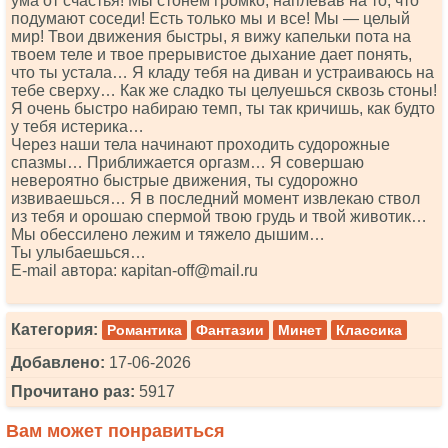
ума от счастья! Мы стонем громко, наплевав на то, что
подумают соседи! Есть только мы и все! Мы — целый
мир! Твои движения быстры, я вижу капельки пота на
твоем теле и твое прерывистое дыхание дает понять,
что ты устала… Я кладу тебя на диван и устраиваюсь на
тебе сверху… Как же сладко ты целуешься сквозь стоны!
Я очень быстро набираю темп, ты так кричишь, как будто
у тебя истерика…
Через наши тела начинают проходить судорожные
спазмы… Приближается оргазм… Я совершаю
невероятно быстрые движения, ты судорожно
извиваешься… Я в последний момент извлекаю ствол
из тебя и орошаю спермой твою грудь и твой животик…
Мы обессилено лежим и тяжело дышим…
Ты улыбаешься…
Е-mаil автора: карitаn-оff@mаil.ru
Категория:
Романтика
Фантазии
Минет
Классика
Добавлено:
17-06-2026
Прочитано раз:
5917
Вам может понравиться