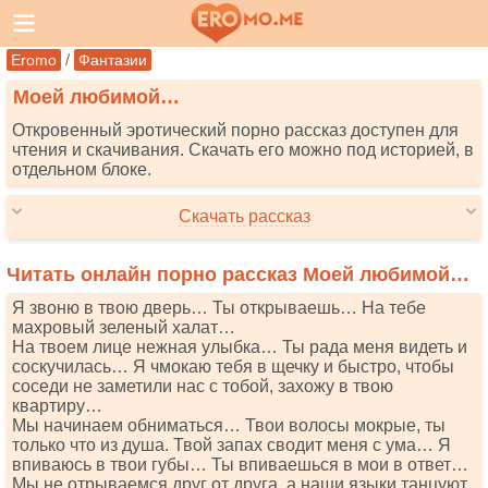
/
Eromo
Фантазии
Моей любимой…
Откровенный эротический порно рассказ доступен для
чтения и скачивания. Скачать его можно под историей, в
отдельном блоке.
Скачать рассказ
Читать онлайн порно рассказ Моей любимой…
Я звоню в твою дверь… Ты открываешь… На тебе
махровый зеленый халат…
На твоем лице нежная улыбка… Ты рада меня видеть и
соскучилась… Я чмокаю тебя в щечку и быстро, чтобы
соседи не заметили нас с тобой, захожу в твою
квартиру…
Мы начинаем обниматься… Твои волосы мокрые, ты
только что из душа. Твой запах сводит меня с ума… Я
впиваюсь в твои губы… Ты впиваешься в мои в ответ…
Мы не отрываемся друг от друга, а наши языки танцуют