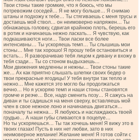
Твои стоны такие громкие, что я боюсь, что мы
потревожим соседей… Я не могу больше… Я снимаю
штаны и подхожу к тебе… Ты стягиваешь с меня трусы и
достаешь мой ствол… он неимоверно напряжен… Ты
обнажаешь головку, сдвигая крайнюю плоть, берешь его
в ротик и начинаешь нежно ласкать… Я чувствую, как
подкашиваются ноги… Твои ласки все более
интенсивны… Ты ускоряешь темп… Ты слышишь мои
стоны… Мне так хорошо! Я прошу тебя остановиться и
встать… Я разворачиваю тебя лицом к дивану и вхожу в
тебя сзади… Ты со стоном выдыхаешь…
Мои движения медленны и нежны… Твои стоны такие
же… Ах как приятно слышать шлепки своих бедер о
твои прекрасные ягодицы! У тебя внутри так тепло и
нежно… Мне кажется это могло бы продолжаться
вечно… Но я ускоряю темп и наши стоны становятся
громче и резче… Все, надо сменить позу… Я сажусь на
диван и ты садишься на меня сверху, вставляешь мой
член в свое нежное лоно и начинаешь двигаться…
поначалу ты нежна… Я любуюсь и наслаждаюсь твоей
грудью… А наши губы сливаются в поцелуе…
Но ты ускоряешься… Ты так хочешь меня! Я вижу это в
твоих глазах! Пусть в них нет любви, зато в них
неимоверное желание! Желание меня! Я готов сойти с