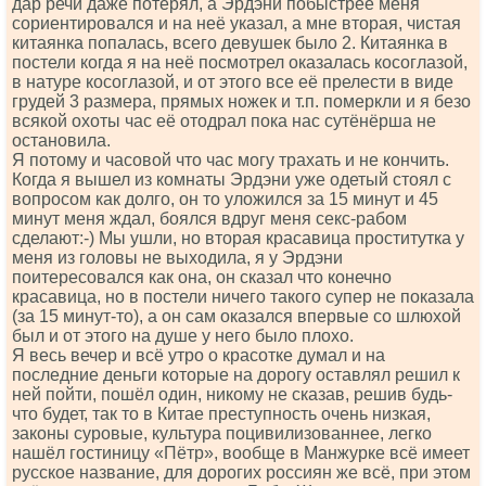
дар речи даже потерял, а Эрдэни побыстрее меня
сориентировался и на неё указал, а мне вторая, чистая
китаянка попалась, всего девушек было 2. Китаянка в
постели когда я на неё посмотрел оказалась косоглазой,
в натуре косоглазой, и от этого все её прелести в виде
грудей 3 размера, прямых ножек и т.п. померкли и я безо
всякой охоты час её отодрал пока нас сутёнёрша не
остановила.
Я потому и часовой что час могу трахать и не кончить.
Когда я вышел из комнаты Эрдэни уже одетый стоял с
вопросом как долго, он то уложился за 15 минут и 45
минут меня ждал, боялся вдруг меня секс-рабом
сделают:-) Мы ушли, но вторая красавица проститутка у
меня из головы не выходила, я у Эрдэни
поитересовался как она, он сказал что конечно
красавица, но в постели ничего такого супер не показала
(за 15 минут-то), а он сам оказался впервые со шлюхой
был и от этого на душе у него было плохо.
Я весь вечер и всё утро о красотке думал и на
последние деньги которые на дорогу оставлял решил к
ней пойти, пошёл один, никому не сказав, решив будь-
что будет, так то в Китае преступность очень низкая,
законы суровые, культура поцивилизованнее, легко
нашёл гостиницу «Пётр», вообще в Манжурке всё имеет
русское название, для дорогих россиян же всё, при этом