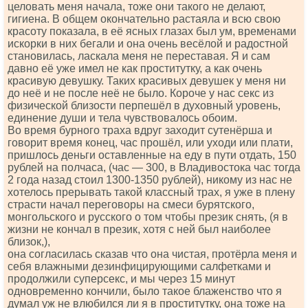
целовать меня начала, тоже они такого не делают,
гигиена. В общем окончательно растаяла и всю свою
красоту показала, в её ясных глазах был ум, временами
искорки в них бегали и она очень весёлой и радостной
становилась, ласкала меня не переставая. Я и сам
давно её уже имел не как проститутку, а как очень
красивую девушку. Таких красивых девушек у меня ни
до неё и не после неё не было. Короче у нас секс из
физической близости перпешёл в духовный уровень,
единение души и тела чувствовалось обоим.
Во время бурного траха вдруг заходит сутенёрша и
говорит время конец, час прошёл, или уходи или плати,
пришлось деньги оставленные на еду в пути отдать, 150
рублей на полчаса, (час — 300, в Владивостока час тогда
2 года назад стоил 1300-1350 рублей), никому из нас не
хотелось прерывать такой классный трах, я уже в плену
страсти начал переговоры на смеси бурятского,
монгольского и русского о том чтобы презик снять, (я в
жизни не кончал в презик, хотя с ней был наиболее
близок,),
она согласилась сказав что она чистая, протёрла меня и
себя влажными дезинфицирующими салфетками и
продолжили суперсекс, и мы через 15 минут
одновременно кончили, было такое блаженство что я
думал уж не влюбился ли я в проститутку, она тоже на