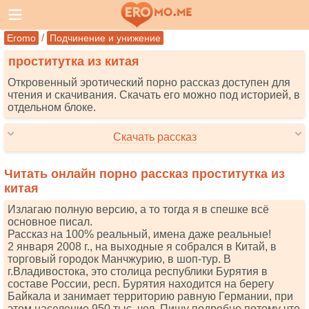
/
Eromo
Подчинение и унижение
проститутка из китая
Откровенный эротический порно рассказ доступен для
чтения и скачивания. Скачать его можно под историей, в
отдельном блоке.
Скачать рассказ
Читать онлайн порно рассказ проститутка из
китая
Излагаю полную версию, а то тогда я в спешке всё
основное писал.
Рассказ на 100% реальный, имена даже реальные!
2 января 2008 г., на выходные я собрался в Китай, в
торговый городок Манчжурию, в шоп-тур. В
г.Владивостока, это столица республики Бурятия в
составе России, респ. Бурятия находится на берегу
Байкала и занимает территорию равную Германии, при
этом население 950 тыс. чел. Пишу подробно потому что