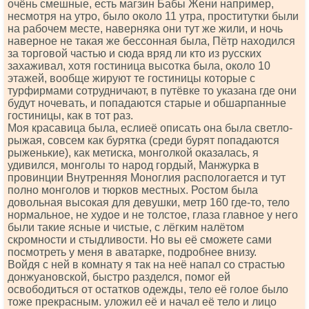
очёнь смешные, есть магзин Бабы Жени например,
несмотря на утро, было около 11 утра, проститутки были
на рабочем месте, наверняка они тут же жили, и ночь
наверное не такая же бессонная была, Пётр находился
за торговой частью и сюда вряд ли кто из русских
захаживал, хотя гостиница высотка была, около 10
этажей, вообще жируют те гостиницы которые с
турфирмами сотрудничают, в путёвке то указана где они
будут ночевать, и попадаются старые и обшарпанные
гостиницы, как в тот раз.
Моя красавица была, еслиеё описать она была светло-
рыжая, совсем как бурятка (среди бурят попадаются
рыженькие), как метиска, монголкой оказалась, я
удивился, монголы то народ гордый, Манжурка в
провинции Внутренняя Моноглия распологается и тут
полно монголов и тюрков местных. Ростом была
довольная высокая для девушки, метр 160 где-то, тело
нормальное, не худое и не толстое, глаза главное у него
были такие ясные и чистые, с лёгким налётом
скромности и стыдливости. Но вы её сможете сами
посмотреть у меня в аватарке, подробнее внизу.
Войдя с ней в комнату я так на неё напал со страстью
донжуановской, быстро разделся, помог ей
освободиться от остатков одежды, тело её голое было
тоже прекрасным. уложил её и начал её тело и лицо