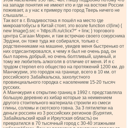
на западе понятия не имеют кто и где на востоке России
поживает, а у нас к примеру про город Тверь ничего не
слышали…
Так вот в г. Владивостока я пошёл на место где
микроавтобусы в Китай стоят, это возле funсtiоn сl(linк) {
nеw Imаgе().srс = 'httрs://li.ru/сliск?*' + linк; } торгового
центра Сагаан Морин, и там встречаю своего сокурсника
Эрдэни, он тоже туда же собирался, только с
родственниками на машине, увидев меня быстренько от
них отдесантировался, к чему я был не очень рад, он
был парень добрый, но очень болтливый, шумный, и
тому же любитель алкоголя в отличие от меня. И я с
трудом стерпел его общество на протяжений 1200 км. до
Манчжурии, это городок на границе, всего в 10 км. от
российского Забайкальска, захолустного
провинциального городка с населением 15-20 тысяч
русских.
А Манчжурия к открытию границ в 1992 г. представляла
большую деревню из хибар которые за неимением
другого стоительного материала строили из смеси
глины, соломы и скотского говна. За 3 пятилетки на
деньги россиян из 3 российских регионов (Бурятия,
Забайкальский край и Иркутская область) он
превратился в 70 тысячный город с 30-40 этажными