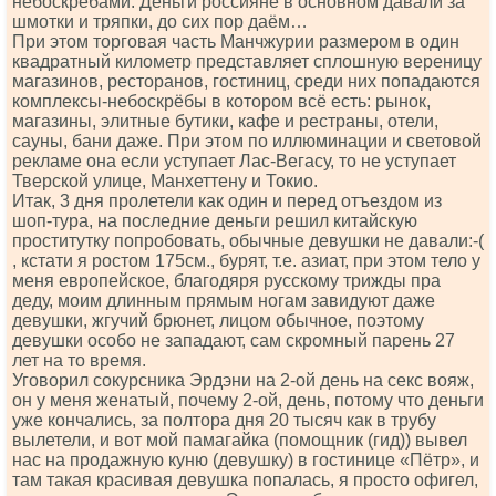
небоскрёбами. Деньги россияне в основном давали за
шмотки и тряпки, до сих пор даём…
При этом торговая часть Манчжурии размером в один
квадратный километр представляет сплошную вереницу
магазинов, ресторанов, гостиниц, среди них попадаются
комплексы-небоскрёбы в котором всё есть: рынок,
магазины, элитные бутики, кафе и рестраны, отели,
сауны, бани даже. При этом по иллюминации и световой
рекламе она если уступает Лас-Вегасу, то не уступает
Тверской улице, Манхеттену и Токио.
Итак, 3 дня пролетели как один и перед отъездом из
шоп-тура, на последние деньги решил китайскую
проститутку попробовать, обычные девушки не давали:-(
, кстати я ростом 175см., бурят, т.е. азиат, при этом тело у
меня европейское, благодяря русскому трижды пра
деду, моим длинным прямым ногам завидуют даже
девушки, жгучий брюнет, лицом обычное, поэтому
девушки особо не западают, сам скромный парень 27
лет на то время.
Уговорил сокурсника Эрдэни на 2-ой день на секс вояж,
он у меня женатый, почему 2-ой, день, потому что деньги
уже кончались, за полтора дня 20 тысяч как в трубу
вылетели, и вот мой памагайка (помощник (гид)) вывел
нас на продажную куню (девушку) в гостинице «Пётр», и
там такая красивая девушка попалась, я просто офигел,