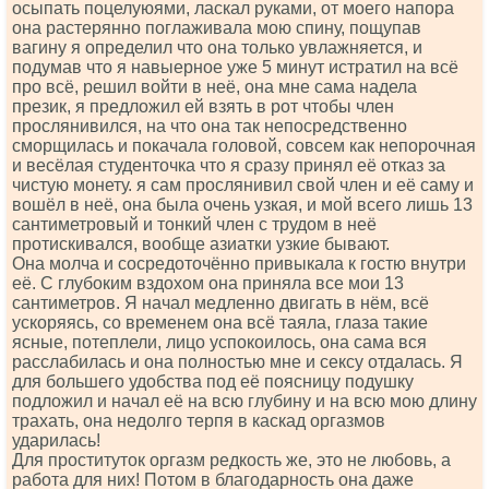
осыпать поцелуюями, ласкал руками, от моего напора
она растерянно поглаживала мою спину, пощупав
вагину я определил что она только увлажняется, и
подумав что я навыерное уже 5 минут истратил на всё
про всё, решил войти в неё, она мне сама надела
презик, я предложил ей взять в рот чтобы член
прослянивился, на что она так непосредственно
сморщилась и покачала головой, совсем как непорочная
и весёлая студенточка что я сразу принял её отказ за
чистую монету. я сам прослянивил свой член и её саму и
вошёл в неё, она была очень узкая, и мой всего лишь 13
сантиметровый и тонкий член с трудом в неё
протискивался, вообще азиатки узкие бывают.
Она молча и сосредоточённо привыкала к гостю внутри
её. С глубоким вздохом она приняла все мои 13
сантиметров. Я начал медленно двигать в нём, всё
ускоряясь, со временем она всё таяла, глаза такие
ясные, потеплели, лицо успокоилось, она сама вся
расслабилась и она полностью мне и сексу отдалась. Я
для большего удобства под её поясницу подушку
подложил и начал её на всю глубину и на всю мою длину
трахать, она недолго терпя в каскад оргазмов
ударилась!
Для проституток оргазм редкость же, это не любовь, а
работа для них! Потом в благодарность она даже