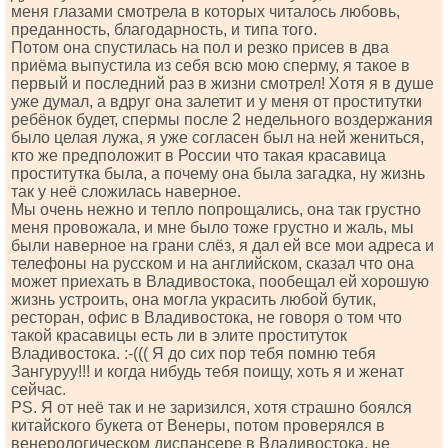
меня глазами смотрела в которых читалось любовь,
преданность, благодарность, и типа того.
Потом она спустилась на пол и резко присев в два
приёма выпустила из себя всю мою сперму, я такое в
первый и последний раз в жизни смотрел! Хотя я в душе
уже думал, а вдруг она залетит и у меня от проститутки
ребёнок будет, спермы после 2 недельного воздержания
было целая лужа, я уже согласен был на ней жениться,
кто же предположит в России что такая красавица
проститутка была, а почему она была загадка, ну жизнь
так у неё сложилась наверное.
Мы очень нежно и тепло попрощались, она так грустно
меня провожала, и мне было тоже грустно и жаль, мы
были наверное на грани слёз, я дал ей все мои адреса и
телефоны на русском и на английском, сказал что она
может приехать в Владивостока, пообещал ей хорошую
жизнь устроить, она могла украсить любой бутик,
ресторан, офис в Владивостока, не говоря о том что
такой красавицы есть ли в элите проституток
Владивостока. :-((( Я до сих пор тебя помню тебя
Зангуруу!!! и когда нибудь тебя поищу, хоть я и женат
сейчас.
РS. Я от неё так и не заризился, хотя страшно боялся
китайского букета от Венеры, потом проверялся в
венерологическом диспансере в Владивостока, не