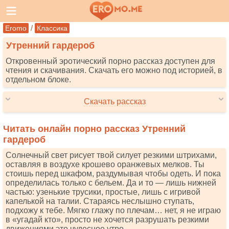
/
Eromo
Классика
Утренний гардероб
Откровенный эротический порно рассказ доступен для
чтения и скачивания. Скачать его можно под историей, в
отдельном блоке.
Скачать рассказ
Читать онлайн порно рассказ Утренний
гардероб
Солнечный свет рисует твой силует резкими штрихами,
оставляя в воздухе крошево оранжевых мелков. Ты
стоишь перед шкафом, раздумывая чтобы одеть. И пока
определилась только с бельем. Да и то — лишь нижней
частью: узенькие трусики, простые, лишь с игривой
капелькой на талии. Стараясь неслышно ступать,
подхожу к тебе. Мягко глажу по плечам… нет, я не играю
в «угадай кто», просто не хочется разрушать резкими
движениями это чудесное утро.