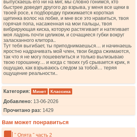
выпускаешь его ни на миг, мы словно гонимся, кто
быстрее доведет другого до взрыва, у меня все щеки в
твоей росе, к подбородку прижимается короткая
щетинка волос на лобке, и мне все это нравиться, твоя
горячая попа, насаженная на мои пальцы, твоя
вибрирующая киска, которую растягивает и натягивает
моя ладонь почти целиком, и сочащиеся губки вокруг
заласканного клитора..
Тут тебя выгибает, ты приподнимаешься… и начинаешь
яростно надрачивать мой член, твои бедра сжимаются,
так что я не могу пошевелиться и только вылизываю
твою горошинку… и когда с твоих губ срывается крик, я
ощущаю, как взрываюсь следом за тобой… теряя
ощущение реальности..
Категория:
Минет
Классика
Добавлено:
13-06-2026
Прочитано раз:
1429
Вам может понравиться
" Опята " часть 2