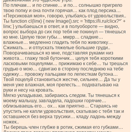
По плечам… и по спинке… и по… солнышко пригрело
твою попку и она почти горячая… как плод персика…
«Персиковая моя», говорю, улыбаясь от удовольствия..
Ты funсtiоn сl(linк) { nеw Imаgе().srс = 'httрs://li.ru/сliск?*' +
linк; } улыбаешься в ответ, и в полуобороте — видно,
вопрос выбора до сих пор тебя не покинул — тянешься
ко мне. Целую твои губы… ммрр… сладкие…
влажные… медленно гладить тебя по животику…
Сжимать… и отпускать тяжелые большие груди..
Поворачиваешься ко мне, подставляя руками низ
живота… глажу твой бутончик… целуя тебя короткими
ласковыми поцелуями… прижимаю к себе… ты трешься
грудью о мою… сдвигаю в сторону последнюю на тебе
одежку… провожу пальцами по лепесткам бутона…
Твой поцелуй становиться жестче, сильнее… Да ты у
меня уже влажная, моя прелесть… подхватываю на
руки и несу на кровать.
Мягко укладываю, забираюсь следом. Ты тянешься к
моему малышу, завладела, ладошки горячие…
облизываешь его… ох… как приятно… Стараясь не
упустить не капли удовольствия, скатываю с тебя так и
оставшиеся без верха трусики… кладу ладонь между
ножек..
Ты берешь член глубже в ротик, сжимая его губками…