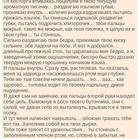
От восторга впиваюсь поцелуем в твою текущую
ароматную писечку… раздвигаю язычком губки,
проникаю внутрь… колечко входа вздрагивает, пытаясь
прижать язычок. Ты тянешься ладошкой, раздвигая
губки, пытаясь подрочить клиторочек… твои пальцы
мокрые, такие же мокрые, как твоя писечка, я целую их и
твои губки… ты стонешь..
Сильно раздвигаю твои бедра, прижимая твою киску
сильнее, обе ладони на попе. И вот я добрался…
длинный протяжный стон, ты царапаешь мне бедро, а я,
заведенный этими ощущениями, быстро быстро дразню
твердую мокрую горошинку кончиком языка..
И пальцы внутрь. Сразу три, растягивая. ты хватаешь
меня за задницу и насаживаешься ртом еще глубже.
Тебе же там совсем нечем дышать… но… ааа… как
здорово… головка ходит по твоему горлышку, дикое
ощущение..
Я даже сам не замечаю, как пальцы второй руки находят
себе цель. Вымокнув в росе твоего бутончика, они с
силой, не давая тебе их вытолкнуть, врываются в твою
попку..
И тут меня начинает накрывать… обожаю трахать тебя
вот так. Заполнив собой все твои дырки.
Тебя тоже трясет от удовольствия… ты стонешь с
заполненным членом ртом, но, словно в забытьи, не