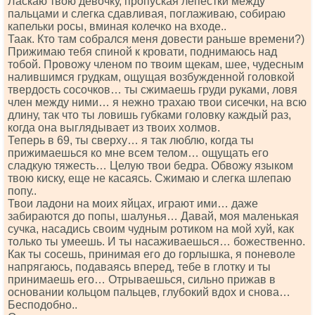
Ласкаю твою девочку, пропуская лепестки между
пальцами и слегка сдавливая, поглаживаю, собираю
капельки росы, вминая колечко на входе..
Таак. Кто там собрался меня довести раньше времени?)
Прижимаю тебя спиной к кровати, поднимаюсь над
тобой. Провожу членом по твоим щекам, шее, чудесным
налившимся грудкам, ощущая возбужденной головкой
твердость сосочков… ты сжимаешь груди руками, ловя
член между ними… я нежно трахаю твои сисечки, на всю
длину, так что ты ловишь губками головку каждый раз,
когда она выглядывает из твоих холмов.
Теперь в 69, ты сверху… я так люблю, когда ты
прижимаешься ко мне всем телом… ощущать его
сладкую тяжесть… Целую твои бедра. Обвожу языком
твою киску, еще не касаясь. Сжимаю и слегка шлепаю
попу..
Твои ладони на моих яйцах, играют ими… даже
забираются до попы, шалунья… Давай, моя маленькая
сучка, насадись своим чудным ротиком на мой хуй, как
только ты умеешь. И ты насаживаешься… божественно.
Как ты сосешь, принимая его до горлышка, я поневоле
напрягаюсь, подаваясь вперед, тебе в глотку и ты
принимаешь его… Отрываешься, сильно прижав в
основании кольцом пальцев, глубокий вдох и снова…
Бесподобно..