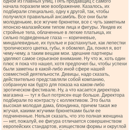
одной из главных улиц. Пять продавщиц с самого
начала поразили мое воображение. Казалось, их
подбирали специально, одну к другой, так, чтобы
получился правильный ансамбль. Все они были
молоденькие, все жгучие брюнетки, все с чуть заметным
японско-малазийским типом лица и фигуры. Увидев их
стройные тела, облаченные в легкие платьица, их
сильно подведенные глаза — коричневые,
миндалевидные, их пухлые и распахнутые, как лепестки
тропического цветка, губы, я обомлел. Да, понял я, вот
чему-чему, а таким вещам мои. здешние партнеры
уделяют самое серьезное внимание. Ну что ж, хоть один
плюс я пока что нашел, хотя предпочел бы, чтобы успехи
были заметны в какой-либо иной сфере нашей
совместной деятельности. Девицы, надо сказать,
действительно представляли собой компанию,
собранную как будто для показа на каком-либо
эротическом фестивале. Ну, а что касается директора
магазина — тут я был потрясен еще больше. Директора
подбирали по контрасту с коллективом. Это была
высокая молодая дама, блондинка, причем такая же
жгучая, какими жгучими брюнетками были ее
подчиненные. Нельзя сказать, что это полная женщина
— нет, пожалуй, ее фигура отличается совершенством
европейских стандартов, изяществом формы и округлой