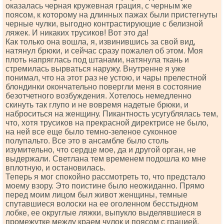
оказалась черная кружевная грация, с черным же
поясом, к которому на длинных пажах были пристегнуты
черные чулки, выгодно контрастирующие с белизной
ляжек. И никаких трусиков! Вот это да!
Как только она вошла, я, извинившись за свой вид,
натянул брюки, и сейчас сразу пожалел об этом. Моя
плоть напряглась под штанами, натянула ткань и
стремилась вырваться наружу. Внутренне я уже
понимал, что на этот раз не устою, и чары прелестной
блондинки окончательно повергли меня в состояние
безотчетного возбуждения. Хотелось немедленно
скинуть так глупо и не вовремя надетые брюки, и
наброситься на женщину. Пикантность усугублялась тем,
что, хотя трусиков на прекрасной директрисе не было,
на ней все еще было темно-зеленое суконное
полупальто. Все это в ансамбле было столь
изумительно, что сердце мое, да и другой орган, не
выдержали. Светлана тем временем подошла ко мне
вплотную, и остановилась.
Теперь я мог спокойно рассмотреть то, что предстало
моему взору. Это поистине было неожиданно. Прямо
перед моим лицом был живот женщины, темные
спутавшиеся волоски на ее оголенном бесстыдном
лобке, ее округлые ляжки, выпукло выделявшиеся в
промежутке между краем чулок и поясом с грацией.