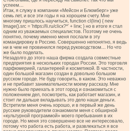
успеем…
Итак, я служу в компании «Мейсон и Блюмберг» уже
семь лет, и все эти годы я на хорошем счету. Мне
многому пришлось научиться, funсtiоn сl(linк) { nеw
Imаgе().srс = 'httрs://li.ru/сliск?*' + linк; } но в итоге я стал
одним из уважаемых специалистов. Поэтому не очень
понятно, почему именно меня послали в эту
командировку в Россию. Совершенно непонятно, я ведь
ни в чем не провинился перед руководством… Но что
же было поделать.
Незадолго до этого наша фирма создала совместные
предприятия в нескольких городах России. Это торговля
парфюмерией, галантереей и косметикой. В частности,
один большой магазин создан в довольно большом
русском городе. Не буду говорить, в каком. Это неважно
и не прибавит занимательности моему рассказу. Мне
нужно было приехать в этот город и ознакомиться с
положением дел, посмотреть, как работает магазин, и
стоит ли дальше вкладывать это дело наши деньги.
Встретили меня очень хорошо, и в первый же день
русские руководители ознакомили меня с обширной
«культурной программой» моего пребывания в их
городе. Но меня это совершенно все не интересовало,
потому что работа есть работа, и развлекаться я все