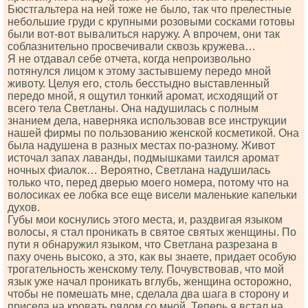
Бюстгальтера на ней тоже не было, так что прелестные
небольшие груди с крупными розовыми сосками готовы
были вот-вот вывалиться наружу. А впрочем, они так
соблазнительно просвечивали сквозь кружева…
Я не отдавал себе отчета, когда непроизвольно
потянулся лицом к этому застывшему передо мной
животу. Целуя его, столь бесстыдно выставленный
передо мной, я ощутил тонкий аромат, исходящий от
всего тела Светланы. Она надушилась с полным
знанием дела, наверняка использовав все инструкции
нашей фирмы по пользованию женской косметикой. Она
была надушена в разных местах по-разному. Живот
источал запах лаванды, подмышками таился аромат
ночных фиалок… Вероятно, Светлана надушилась
только что, перед дверью моего номера, потому что на
волосиках ее лобка все еще висели маленькие капельки
духов.
Губы мои коснулись этого места, и, раздвигая языком
волосы, я стал проникать в святое святых женщины. По
пути я обнаружил языком, что Светлана разрезана в
паху очень высоко, а это, как вы знаете, придает особую
трогательность женскому телу. Почувствовав, что мой
язык уже начал проникать вглубь, женщина осторожно,
чтобы не помешать мне, сделала два шага в сторону и
присела на кровать рядом со мной. Теперь я встал на