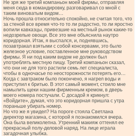
Не зря же третий компаньон моей фирмы, отправляя
меня сюда в командировку, разговаривал со мной с
таким виноватым видом…
Ночь прошла относительно спокойно, не считая того, что
за стеной все время что-то то ли радостно, то ли яростно
вопили кавказцы, привезшие на местный рынок какие-то
недозрелые овощи. Все это мне объяснила наутро
коридорная. Итак, я выспался, и, поднявшись,
позавтракал взятыми с собой консервами, это было
железное условие, поставленное мне руководством
фирмы. Я ни под каким видом не должен был
употреблять местную пищу. Третий компаньон сказал,
что они не для того растили семь лет специалиста,
чтобы в одночасье по неосторожности потерять его…
Когда с завтраком было покончено, я нагрел воды и
приступил к бритью. В этот самый момент, стоило мне
намылить щеки нашим фирменным кремом, в дверь
моего номера постучали. С досадой я крикнул:
«Войдите», думая, что это коридорная пришла с утра
пораньше убирать номер.
Но что же я увидел? На пороге стояла Светлана
директор магазина, с которой я познакомился вчера.
Она была великолепна. Утренний макияж оттенял ее
прекрасный полу-деловой наряд. На лице играла
загадочная улыбка.