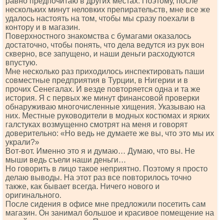
равно предпочитаю в других местах. Поэтому, после
нескольких минут неловких препирательств, мне все же
удалось настоять на том, чтобы мы сразу поехали в
контору и в магазин.
Поверхностного знакомства с бумагами оказалось
достаточно, чтобы понять, что дела ведутся из рук вон
скверно, все запущено, и наши деньги расходуются
впустую.
Мне несколько раз приходилось инспектировать паши
совместные предприятия в Турции, в Нигерии и в
прочих Сенегалах. И везде повторяется одна и та же
история. Я с первых же минут финансовой проверки
обнаруживаю многочисленные хищения. Указываю на
них. Местные руководители в модных костюмах и ярких
галстуках возмущенно смотрят на меня и говорят
доверительно: «Но ведь не думаете же вы, что это мы их
украли?»
Вот-вот. Именно это я и думаю… Думаю, что вы. Не
мыши ведь съели наши деньги…
Но говорить в лицо такое неприятно. Поэтому я просто
делаю выводы. На этот раз все повторилось точно
также, как бывает всегда. Ничего нового и
оригинального.
После сидения в офисе мне предложили посетить сам
магазин. Он занимал большое и красивое помещение на