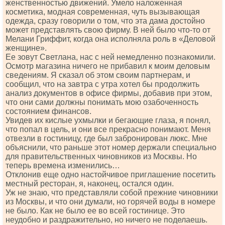
женственностью движений. Умело наложенная
косметика, модная современная, чуть вызывающая
одежда, сразу говорили о том, что эта дама достойно
может представлять свою фирму. В ней было что-то от
Мелани Гриффит, когда она исполняла роль в «Деловой
женщине».
Ее зовут Светлана, нас с ней немедленно познакомили.
Осмотр магазина ничего не прибавил к моим деловым
сведениям. Я сказал об этом своим партнерам, и
сообщил, что на завтра с утра хотел бы продолжить
анализ документов в офисе фирмы, добавив при этом,
что они сами должны понимать мою озабоченность
состоянием финансов.
Увидев их кислые ухмылки и бегающие глаза, я понял,
что попал в цель, и они все прекрасно понимают. Меня
отвезли в гостиницу, где был забронирован люкс. Мне
объяснили, что раньше этот номер держали специально
для правительственных чиновников из Москвы. Но
теперь времена изменились…
Отклонив еще одно настойчивое приглашение посетить
местный ресторан, я, наконец, остался один.
Уж не знаю, что представляли собой прежние чиновники
из Москвы, и что они думали, но горячей воды в номере
не было. Как не было ее во всей гостинице. Это
неудобно и раздражительно, но ничего не поделаешь.