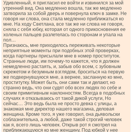
Удивленный, я пригласил ее войти и извинился за мой
утренний вид. Она медленно вошла, так же медленно
затворила за собой дверь и повернула ключ в замке. Не
говоря ни слова, она стала медленно приближаться ко
мне. На ходу Светлана, все так же ни слова не говоря,
сняла с себя юбку, которая от одного прикосновения ее
холеных пальцев разлетелась по сторонам и упала на
пол…
Признаюсь, мне приходилось переживать некоторые
неприятные моменты при подобных этой проверках,
когда партнеры присылали мне в номер проституток.
Странные люди, им почему-то кажется, что я должен
немедленно растаять, и, забыв обо всем, с зубовным
скрежетом и безумным взглядом, броситься на первую
же подвернувшуюся мне, а вернее, засланную ко мне,
проститутку. Может быть, они сами так и делают, но
странно ведь, что они судят обо всех людях по себе и
своим примитивным наклонностям. Всегда в подобных
случаях я отказываюсь от такой дикой услуги, Но
сейчас… Это ведь была не просто девка с улицы, а
знакомая мне директор нашего магазина, деловая
женщина. Кроме того, я уже говорил, она дьявольски
соблазнительна, а любой, даже такой строгий человек
как я, всего лишь человек. Открыв рот я смотрел на
приближающуюся ко мне женщину. Под юбкой у нее