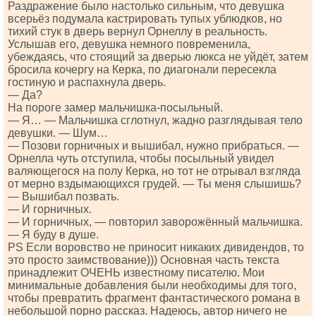
Раздражение было настолько сильным, что девушка
всерьёз подумала кастрировать тупых ублюдков, но
тихий стук в дверь вернул Орнеллу в реальность.
Услышав его, девушка немного повременила,
убеждаясь, что стоящий за дверью люкса не уйдёт, затем
бросила кочергу на Керка, по диагонали пересекла
гостиную и распахнула дверь.
— Да?
На пороге замер мальчишка-посыльный.
— Я… — Мальчишка сглотнул, жадно разглядывая тело
девушки. — Шум…
— Позови горничных и вышибал, нужно прибраться. —
Орнелла чуть отступила, чтобы посыльный увидел
валяющегося на полу Керка, но тот не отрывал взгляда
от мерно вздымающихся грудей. — Ты меня слышишь?
— Вышибал позвать.
— И горничных.
— И горничных, — повторил заворожённый мальчишка.
— Я буду в душе.
РS Если воровство не приносит никаких дивидендов, то
это просто заимствование))) Основная часть текста
принадлежит ОЧЕНЬ известному писателю. Мои
минимальные добавления были необходимы для того,
чтобы превратить фрагмент фантастического романа в
небольшой порно рассказ. Надеюсь, автор ничего не