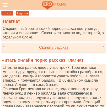
/
Eromo
Группа
Плагиат
Откровенный эротический порно рассказ доступен для
чтения и скачивания. Скачать его можно под историей, в
отдельном блоке.
Скачать рассказ
Читать онлайн порно рассказ Плагиат
«Нет, не всё равно: двое лучше троих. Трое всё-таки
мешают друг другу, частенько не способны разобраться,
что делать, каждый торопится урвать побольше, лезет
вперёд, и получается бардак… В буквальном смысле
слова. А двое — в самый раз».
Орнелла Григ лежала на спине, подложив под голову
левую руку, и лениво разглядывала отражённую в
зеркале постель: подушки у изголовья, подушки в ногах,
одеяло на полу, а его роль играют простыни. Лежащий
слева Гленн завернулся с головой, то ли любит тепло, то