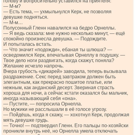
голову и вопросительно уставился на приятеля:
— М-м?
— Есть тема, — ухмыльнулся Керк, не позволяя
девушке подняться.
— М-м…
Полусонный Гленн навалился на бедро Орнеллы.
— Я ведь сказала: мне нужно несколько минут, — ещё
спокойно произнесла девушка. — Подождите.
И попыталась встать.
— Что значит «подожди», ебаная ты шлюша? —
осведомился Керк, впечатывая Орнеллу в подушку. —
Твое дело ноги раздвигать, когда скажут, поняла?
Желание исчезло напрочь.
Вчера грубость «дикарей» заводила, теперь вызывала
раздражение. Секс перед завтраком должен быть
элегантным, как прекрасно пошитое платье, или
нежным, как анданский десерт. Звериная страсть
хороша для ночи, а сейчас кстати оказался бы мальчик,
иногда называющий себя «она».
— Пустите, — попросила Орнелла.
Но мужики не расслышали в её голосе угрозу.
— Пойдёшь, когда я скажу, — хохотнул Керк, продолжая
мять девушке грудь.
— Точно! — подтвердил Гленн. Его пальцы по-хозяйски
проникли внутрь неё, но Орнелла умела отключать