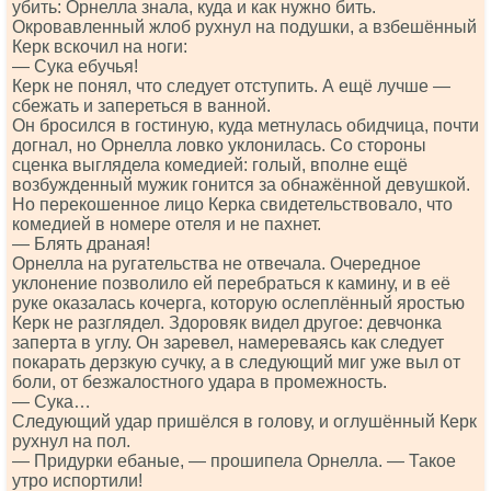
убить: Орнелла знала, куда и как нужно бить.
Окровавленный жлоб рухнул на подушки, а взбешённый
Керк вскочил на ноги:
— Сука ебучья!
Керк не понял, что следует отступить. А ещё лучше —
сбежать и запереться в ванной.
Он бросился в гостиную, куда метнулась обидчица, почти
догнал, но Орнелла ловко уклонилась. Со стороны
сценка выглядела комедией: голый, вполне ещё
возбужденный мужик гонится за обнажённой девушкой.
Но перекошенное лицо Керка свидетельствовало, что
комедией в номере отеля и не пахнет.
— Блять драная!
Орнелла на ругательства не отвечала. Очередное
уклонение позволило ей перебраться к камину, и в её
руке оказалась кочерга, которую ослеплённый яростью
Керк не разглядел. Здоровяк видел другое: девчонка
заперта в углу. Он заревел, намереваясь как следует
покарать дерзкую сучку, а в следующий миг уже выл от
боли, от безжалостного удара в промежность.
— Сука…
Следующий удар пришёлся в голову, и оглушённый Керк
рухнул на пол.
— Придурки ебаные, — прошипела Орнелла. — Такое
утро испортили!