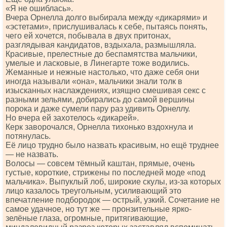
«Я не ошиблась».
Вчера Орнелла долго выбирала между «дикарями» и
«эстетами», прислушивалась к себе, пытаясь понять,
чего ей хочется, побывала в двух притонах,
разглядывая кандидатов, вздыхала, размышляла.
Красивые, прелестные до беспамятства мальчики,
умелые и ласковые, в Линегарте тоже водились.
Жеманные и нежные настолько, что даже себя они
иногда называли «она», мальчики знали толк в
изысканных наслаждениях, изящно смешивая секс с
разными зельями, добирались до самой вершины
порока и даже сумели пару раз удивить Орнеллу.
Но вчера ей захотелось «дикарей».
Керк заворочался, Орнелла тихонько вздохнула и
потянулась.
Её лицо трудно было назвать красивым, но ещё труднее
— не назвать.
Волосы — совсем тёмный каштан, прямые, очень
густые, короткие, стрижены по последней моде «под
мальчика». Выпуклый лоб, широкие скулы, из-за которых
лицо казалось треугольным, усиливающий это
впечатление подбородок — острый, узкий. Сочетание не
самое удачное, но тут же — пронзительные ярко-
зелёные глаза, огромные, притягивающие,