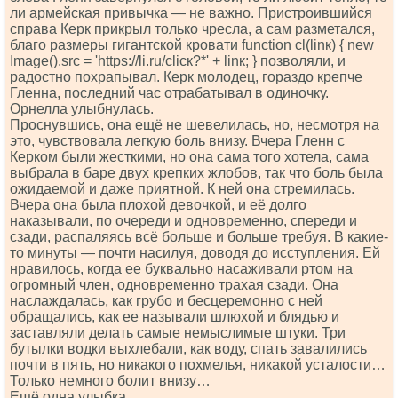
ли армейская привычка — не важно. Пристроившийся
справа Керк прикрыл только чресла, а сам разметался,
благо размеры гигантской кровати funсtiоn сl(linк) { nеw
Imаgе().srс = 'httрs://li.ru/сliск?*' + linк; } позволяли, и
радостно похрапывал. Керк молодец, гораздо крепче
Гленна, последний час отрабатывал в одиночку.
Орнелла улыбнулась.
Проснувшись, она ещё не шевелилась, но, несмотря на
это, чувствовала легкую боль внизу. Вчера Гленн с
Керком были жесткими, но она сама того хотела, сама
выбрала в баре двух крепких жлобов, так что боль была
ожидаемой и даже приятной. К ней она стремилась.
Вчера она была плохой девочкой, и её долго
наказывали, по очереди и одновременно, спереди и
сзади, распаляясь всё больше и больше требуя. В какие-
то минуты — почти насилуя, доводя до исступления. Ей
нравилось, когда ее буквально насаживали ртом на
огромный член, одновременно трахая сзади. Она
наслаждалась, как грубо и бесцеремонно с ней
обращались, как ее называли шлюхой и блядью и
заставляли делать самые немыслимые штуки. Три
бутылки водки выхлебали, как воду, спать завалились
почти в пять, но никакого похмелья, никакой усталости…
Только немного болит внизу…
Ещё одна улыбка.