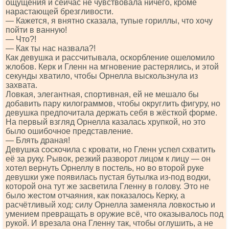
ощущения и сейчас не чувствовала ничего, кроме
нарастающей брезгливости.
— Кажется, я внятно сказала, тупые гориллы, что хочу
пойти в ванную!
— Что?!
— Как ты нас назвала?!
Как девушка и рассчитывала, оскорбление ошеломило
жлобов. Керк и Гленн на мгновение растерялись, и этой
секунды хватило, чтобы Орнелла выскользнула из
захвата.
Ловкая, элегантная, спортивная, ей не мешало бы
добавить пару килограммов, чтобы округлить фигуру, но
девушка предпочитала держать себя в жёсткой форме.
На первый взгляд Орнелла казалась хрупкой, но это
было ошибочное представление.
— Блять драная!
Девушка соскочила с кровати, но Гленн успел схватить
её за руку. Рывок, резкий разворот лицом к лицу — он
хотел вернуть Орнеллу в постель, но во второй руке
девушки уже появилась пустая бутылка из-под водки,
которой она тут же засветила Гленну в голову. Это не
было жестом отчаяния, как показалось Керку, а
расчётливый ход: силу Орнелла заменяла ловкостью и
умением превращать в оружие всё, что оказывалось под
рукой. И врезала она Гленну так, чтобы оглушить, а не