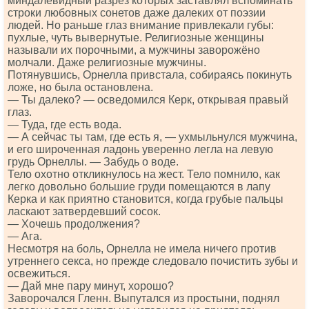
миндалевидный разрез которых заставлял вспоминать
строки любовных сонетов даже далеких от поэзии
людей. Но раньше глаз внимание привлекали губы:
пухлые, чуть вывернутые. Религиозные женщины
называли их порочными, а мужчины заворожёно
молчали. Даже религиозные мужчины.
Потянувшись, Орнелла привстала, собираясь покинуть
ложе, но была остановлена.
— Ты далеко? — осведомился Керк, открывая правый
глаз.
— Туда, где есть вода.
— А сейчас ты там, где есть я, — ухмыльнулся мужчина,
и его широченная ладонь уверенно легла на левую
грудь Орнеллы. — Забудь о воде.
Тело охотно откликнулось на жест. Тело помнило, как
легко довольно большие груди помещаются в лапу
Керка и как приятно становится, когда грубые пальцы
ласкают затвердевший сосок.
— Хочешь продолжения?
— Ага.
Несмотря на боль, Орнелла не имела ничего против
утреннего секса, но прежде следовало почистить зубы и
освежиться.
— Дай мне пару минут, хорошо?
Заворочался Гленн. Выпутался из простыни, поднял