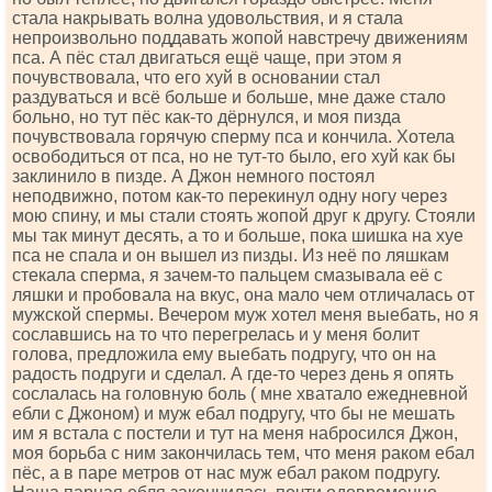
стала накрывать волна удовольствия, и я стала
непроизвольно поддавать жопой навстречу движениям
пса. А пёс стал двигаться ещё чаще, при этом я
почувствовала, что его хуй в основании стал
раздуваться и всё больше и больше, мне даже стало
больно, но тут пёс как-то дёрнулся, и моя пизда
почувствовала горячую сперму пса и кончила. Хотела
освободиться от пса, но не тут-то было, его хуй как бы
заклинило в пизде. А Джон немного постоял
неподвижно, потом как-то перекинул одну ногу через
мою спину, и мы стали стоять жопой друг к другу. Стояли
мы так минут десять, а то и больше, пока шишка на хуе
пса не спала и он вышел из пизды. Из неё по ляшкам
стекала сперма, я зачем-то пальцем смазывала её с
ляшки и пробовала на вкус, она мало чем отличалась от
мужской спермы. Вечером муж хотел меня выебать, но я
сославшись на то что перегрелась и у меня болит
голова, предложила ему выебать подругу, что он на
радость подруги и сделал. А где-то через день я опять
сослалась на головную боль ( мне хватало ежедневной
ебли с Джоном) и муж ебал подругу, что бы не мешать
им я встала с постели и тут на меня набросился Джон,
моя борьба с ним закончилась тем, что меня раком ебал
пёс, а в паре метров от нас муж ебал раком подругу.