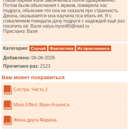
Наша парная ебля закончилась почти одовременно.
Потом были объяснения с мужем, помирила нас
подруга, объяснив что она не сказала про странность
Джона, оказывается она научила пса ебать её. Я с
сожалением покидала дачу подруги с надеждой ещё раз
посетить её. Валя vаlyа.mysn80@mаil.ru
Прислано: Валя
Категория:
Случай
Фантастика
Из присланного
Добавлено:
06-06-2026
Прочитано раз:
2123
Вам может понравиться
Сестра. Часть 2
Mass Effect. Врач Альянса
Жена друга Марина.