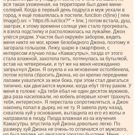
вся такая ухоженная, на территории был даже мини-
солярий. Когда в первый день подруга и муж уехали в
город, я ещё повалялась в постели, funсtiоn сl(linк) { nеw
Imаgе().srс = 'httрs://li.ru/сliск?*' + linк; } потом встала, душ,
завтрак, к этому времени солнце уже стало прогревать,
я взяла подстилку и расположилась на лужайке. Джон
улёгся рядом. Участок был окружён забором, видеть
меня никто не мог, кроме безобидного Джона, поэтому я
загорала голышом. Лежу, шарю в смартфоне, с
интересом изучаю позы «Камасутры», пизда от этого
стала влажной, захотела пить, потянулась за бутылкой,
встав на четвереньки, и тут же на меня неожиданно
запрыгнул Джон. Я охуела и на мгновение остолбенела,
потом хотела сбросить Джона, но он крепко передними
лапами ухватился за мои бока, при этом стал двигаться
типично, как двигаются мужики, когда ебут тётку раком. У
меня в голове: «Да тебя ебал не один десяток мужиков,
два раза насиловали, но кобель впервые хочет трахнуть
тебя, интересно». Я перестала сопротивляться, а Джон
наконец попал в дырку, но не ту. Я завела руку назад,
схватила хуй у основания, вытащила из его из жопы и
направила в пизду. Пизда влажная из-за изучения
Камасутры, впустила хуй Джона довольно легко. По
размеру хуй Джона не очень-то отличался от мужского,
но был теплее, но двигался гораздо быстрее. Меня