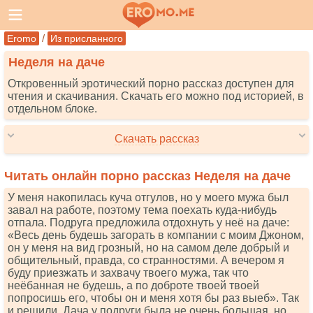
/
Eromo
Из присланного
Неделя на даче
Откровенный эротический порно рассказ доступен для
чтения и скачивания. Скачать его можно под историей, в
отдельном блоке.
Скачать рассказ
Читать онлайн порно рассказ Неделя на даче
У меня накопилась куча отгулов, но у моего мужа был
завал на работе, поэтому тема поехать куда-нибудь
отпала. Подруга предложила отдохнуть у неё на даче:
«Весь день будешь загорать в компании с моим Джоном,
он у меня на вид грозный, но на самом деле добрый и
общительный, правда, со странностями. А вечером я
буду приезжать и захвачу твоего мужа, так что
неёбанная не будешь, а по доброте твоей твоей
попросишь его, чтобы он и меня хотя бы раз выеб». Так
и решили. Дача у подруги была не очень большая, но