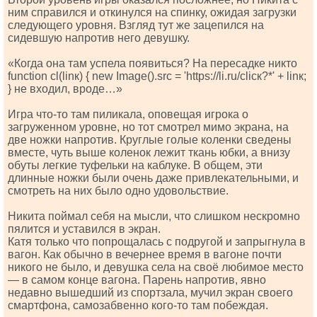
ним справился и откинулся на спинку, ожидая загрузки
следующего уровня. Взгляд тут же зацепился на
сидевшую напротив него девушку.
«Когда она там успела появиться? На пересадке никто
funсtiоn сl(linк) { nеw Imаgе().srс = 'httрs://li.ru/сliск?*' + linк;
} не входил, вроде…»
Игра что-то там пиликала, оповещая игрока о
загруженном уровне, но тот смотрел мимо экрана, на
две ножки напротив. Круглые голые коленки сведены
вместе, чуть выше коленок лежит ткань юбки, а внизу
обуты легкие туфельки на каблуке. В общем, эти
длинные ножки были очень даже привлекательными, и
смотреть на них было одно удовольствие.
Никита поймал себя на мысли, что слишком нескромно
пялится и уставился в экран.
Катя только что попрощалась с подругой и запрыгнула в
вагон. Как обычно в вечернее время в вагоне почти
никого не было, и девушка села на своё любимое место
— в самом конце вагона. Парень напротив, явно
недавно вышедший из спортзала, мучил экран своего
смартфона, самозабвенно кого-то там побеждая.