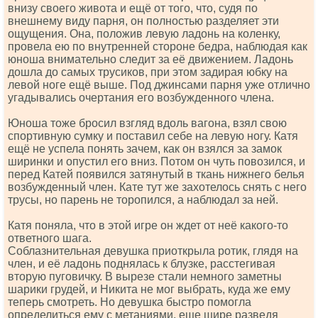
внизу своего живота и ещё от того, что, судя по
внешнему виду парня, он полностью разделяет эти
ощущения. Она, положив левую ладонь на коленку,
провела ею по внутренней стороне бедра, наблюдая как
юноша внимательно следит за её движением. Ладонь
дошла до самых трусиков, при этом задирая юбку на
левой ноге ещё выше. Под джинсами парня уже отлично
угадывались очертания его возбужденного члена.
Юноша тоже бросил взгляд вдоль вагона, взял свою
спортивную сумку и поставил себе на левую ногу. Катя
ещё не успела понять зачем, как он взялся за замок
ширинки и опустил его вниз. Потом он чуть повозился, и
перед Катей появился затянутый в ткань нижнего белья
возбужденный член. Кате тут же захотелось снять с него
трусы, но парень не торопился, а наблюдал за ней.
Катя поняла, что в этой игре он ждет от неё какого-то
ответного шага.
Соблазнительная девушка приоткрыла ротик, глядя на
член, и её ладонь поднялась к блузке, расстегивая
вторую пуговичку. В вырезе стали немного заметны
шарики грудей, и Никита не мог выбрать, куда же ему
теперь смотреть. Но девушка быстро помогла
определиться ему с метаниями, еще шире разведя