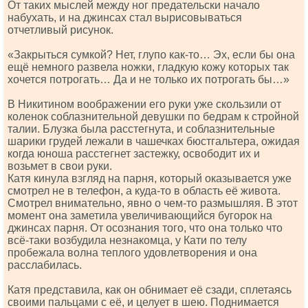
От таких мыслей между ног предательски начало
набухать, и на джинсах стал вырисовываться
отчетливый рисунок.
«Закрыться сумкой? Нет, глупо как-то… Эх, если бы она
ещё немного развела ножки, гладкую кожу которых так
хочется потрогать… Да и не только их потрогать бы…»
В Никитином воображении его руки уже скользили от
коленок соблазнительной девушки по бедрам к стройной
талии. Блузка была расстегнута, и соблазнительные
шарики грудей лежали в чашечках бюстгальтера, ожидая
когда юноша расстегнет застежку, освободит их и
возьмет в свои руки.
Катя кинула взгляд на парня, который оказывается уже
смотрел не в телефон, а куда-то в область её живота.
Смотрел внимательно, явно о чем-то размышляя. В этот
момент она заметила увеличивающийся бугорок на
джинсах парня. От осознания того, что она только что
всё-таки возбудила незнакомца, у Кати по телу
пробежала волна теплого удовлетворения и она
расслабилась.
Катя представила, как он обнимает её сзади, сплетаясь
своими пальцами с её, и целует в шею. Поднимается