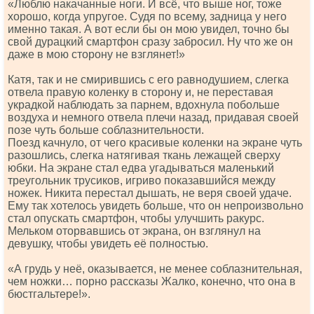
«Люблю накачанные ноги. И всё, что выше ног, тоже
хорошо, когда упругое. Судя по всему, задница у него
именно такая. А вот если бы он мою увидел, точно бы
свой дурацкий смартфон сразу забросил. Ну что же он
даже в мою сторону не взглянет!»
Катя, так и не смирившись с его равнодушием, слегка
отвела правую коленку в сторону и, не переставая
украдкой наблюдать за парнем, вдохнула побольше
воздуха и немного отвела плечи назад, придавая своей
позе чуть больше соблазнительности.
Поезд качнуло, от чего красивые коленки на экране чуть
разошлись, слегка натягивая ткань лежащей сверху
юбки. На экране стал едва угадываться маленький
треугольник трусиков, игриво показавшийся между
ножек. Никита перестал дышать, не веря своей удаче.
Ему так хотелось увидеть больше, что он непроизвольно
стал опускать смартфон, чтобы улучшить ракурс.
Мельком оторвавшись от экрана, он взглянул на
девушку, чтобы увидеть её полностью.
«А грудь у неё, оказывается, не менее соблазнительная,
чем ножки… порно рассказы Жалко, конечно, что она в
бюстгальтере!».