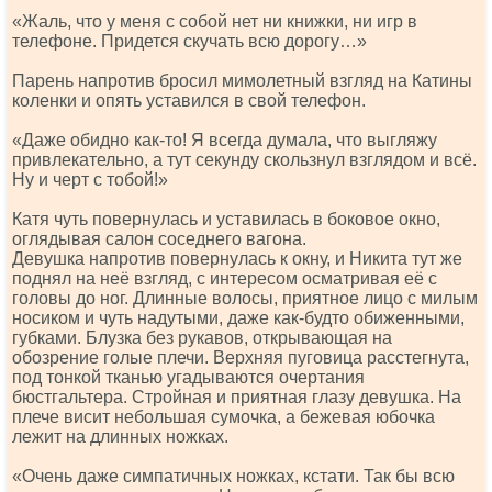
«Жаль, что у меня с собой нет ни книжки, ни игр в
телефоне. Придется скучать всю дорогу…»
Парень напротив бросил мимолетный взгляд на Катины
коленки и опять уставился в свой телефон.
«Даже обидно как-то! Я всегда думала, что выгляжу
привлекательно, а тут секунду скользнул взглядом и всё.
Ну и черт с тобой!»
Катя чуть повернулась и уставилась в боковое окно,
оглядывая салон соседнего вагона.
Девушка напротив повернулась к окну, и Никита тут же
поднял на неё взгляд, с интересом осматривая её с
головы до ног. Длинные волосы, приятное лицо с милым
носиком и чуть надутыми, даже как-будто обиженными,
губками. Блузка без рукавов, открывающая на
обозрение голые плечи. Верхняя пуговица расстегнута,
под тонкой тканью угадываются очертания
бюстгальтера. Стройная и приятная глазу девушка. На
плече висит небольшая сумочка, а бежевая юбочка
лежит на длинных ножках.
«Очень даже симпатичных ножках, кстати. Так бы всю