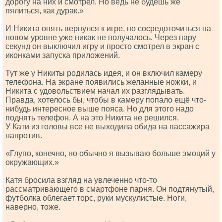
дорогу на них и смотрел. Но ведь не будешь же
пялиться, как дурак.»
И Никита опять вернулся к игре, но сосредоточиться на
новом уровне уже никак не получалось. Через пару
секунд он выключил игру и просто смотрел в экран с
иконками запуска приложений.
Тут же у Никиты родилась идея, и он включил камеру
телефона. На экране появились желанные ножки, и
Никита с удовольствием начал их разглядывать.
Правда, хотелось бы, чтобы в камеру попало ещё что-
нибудь интересное выше пояса. Но для этого надо
поднять телефон. А на это Никита не решился.
У Кати из головы все не выходила обида на пассажира
напротив.
«Глупо, конечно, но обычно я вызываю больше эмоций у
окружающих.»
Катя бросила взгляд на увлеченно что-то
рассматривающего в смартфоне парня. Он подтянутый,
футболка облегает торс, руки мускулистые. Ноги,
наверно, тоже.