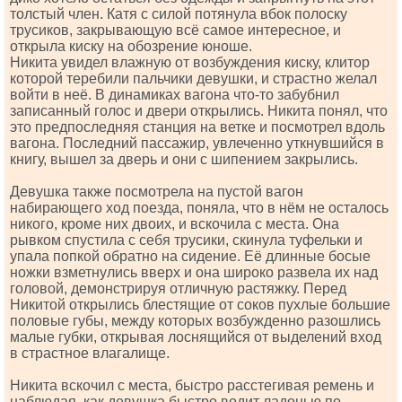
толстый член. Катя с силой потянула вбок полоску
трусиков, закрывающую всё самое интересное, и
открыла киску на обозрение юноше.
Никита увидел влажную от возбуждения киску, клитор
которой теребили пальчики девушки, и страстно желал
войти в неё. В динамиках вагона что-то забубнил
записанный голос и двери открылись. Никита понял, что
это предпоследняя станция на ветке и посмотрел вдоль
вагона. Последний пассажир, увлеченно уткнувшийся в
книгу, вышел за дверь и они с шипением закрылись.
Девушка также посмотрела на пустой вагон
набирающего ход поезда, поняла, что в нём не осталось
никого, кроме них двоих, и вскочила с места. Она
рывком спустила с себя трусики, скинула туфельки и
упала попкой обратно на сидение. Её длинные босые
ножки взметнулись вверх и она широко развела их над
головой, демонстрируя отличную растяжку. Перед
Никитой открылись блестящие от соков пухлые большие
половые губы, между которых возбужденно разошлись
малые губки, открывая лоснящийся от выделений вход
в страстное влагалище.
Никита вскочил с места, быстро расстегивая ремень и
наблюдая, как девушка быстро водит ладонью по