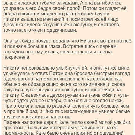
выше и ласкает губами за ушами. А она выгибается,
упираясь в его бедра своей попой. Потом он гладит её
бедра и живот и медленно расстегивает блузку…
Никита вышел из мечтаний и посмотрел на её лицо.
Девушка сидела, закусив нижнюю губку, и смотрела
точно на его член под джинсами.
Она как-будто почувствовала, что Никита смотрит на неё
и подняла большие глаза. Встретившись с парнем
взглядом она смутилась, свела коленки и слегка
покраснела.
Никита непроизвольно улыбнулся ей, и она тут же мило
улыбнулась в ответ. Потом она бросила быстрый взгляд
вдоль вагона на немногочисленных пассажиров, как
обычно не обращающих ни на кого внимания, и снова
закусила пухленькую нижнюю губку, игриво глядя на
Никиту. Она взялась двумя руками за ткань юбки и чуть-
чуть подтянула её наверх, ещё больше оголяя ножки.
При этом она плавно развела коленки чуть больше, чем
в прошлый раз, и Никита с наслаждением увидел белые
трусики пассажирки напротив.
Парень напротив дарил Кате тепло своей милой улыбки,
при этом с большим интересом уставившись на её
промежность. Кате было очень приятно от ощущений