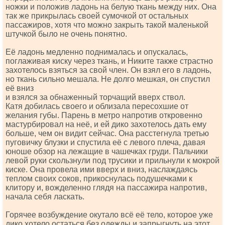
ножки и положив ладонь на белую ткань между них. Она
так же прикрылась своей сумочкой от остальных
пассажиров, хотя что можно закрыть такой маленькой
штучкой было не очень понятно.
Её ладонь медленно поднималась и опускалась,
поглаживая киску через ткань, и Никите также страстно
захотелось взяться за свой член. Он взял его в ладонь,
но ткань сильно мешала. Не долго мешкая, он спустил
её вниз
и взялся за обнаженный торчащий вверх ствол.
Катя добилась своего и облизала пересохшие от
желания губы. Парень в метро напротив откровенно
мастурбировал на неё, и ей дико захотелось дать ему
больше, чем он видит сейчас. Она расстегнула третью
пуговичку блузки и спустила её с левого плеча, давая
юноше обзор на лежащие в чашечках груди. Пальчики
левой руки скользнули под трусики и прильнули к мокрой
киске. Она провела ими вверх и вниз, наслаждаясь
теплом своих соков, прикоснулась подушечками к
клитору и, вожделенно глядя на пассажира напротив,
начала себя ласкать.
Горячее возбуждение окутало всё её тело, которое уже
дико хотело остаться без одежды и запрыгнуть на этот