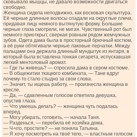
сковывало мышцы, не давало возможности двигаться
свободно.
Женщина сидела неподвижно, как восковая скульптура.
Её черные длинные волосы спадали на округлые плечи,
придавая лицу немного вытянутую форму. Большие
черные глаза смотрели, не мигая. Чувственный рот был
немного приоткрыт, сверкая ровным рядом жемчужных
зубов. Одета дама была в просторный брючный костюм,
а её руки обтягивали черные лаковые перчатки. Между
пальцами она держала длинный мундштук из янтаря, в
который была вставлена тонкая сигарета, испускавшая
легкий ментоловый аромат.
— Где ты живешь? — спросила дама в сером костюме.
— В общежитии ткацкого комбината, — Тане вдруг
почему-то стало стыдно за свои слова.
— Значит, ты ищешь работу, — произнесла женщина в
кресле.
— Да, — сдавленным голосом ответила девушка,
опустив глаза.
— Что умеешь делать? — женщина чуть подалась
вперед.
— Могу убирать, готовить, — начала Таня.
— Разденься, — перебила её хозяйка дома.
— Ч-что, простите? — не поняла Татьяна.
— Я хочу посмотреть на твоё тело, — властным голосом