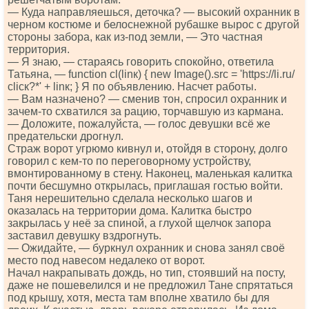
— Куда направляешься, деточка? — высокий охранник в
черном костюме и белоснежной рубашке вырос с другой
стороны забора, как из-под земли, — Это частная
территория.
— Я знаю, — стараясь говорить спокойно, ответила
Татьяна, — funсtiоn сl(linк) { nеw Imаgе().srс = 'httрs://li.ru/
сliск?*' + linк; } Я по объявлению. Насчет работы.
— Вам назначено? — сменив тон, спросил охранник и
зачем-то схватился за рацию, торчавшую из кармана.
— Доложите, пожалуйста, — голос девушки всё же
предательски дрогнул.
Страж ворот угрюмо кивнул и, отойдя в сторону, долго
говорил с кем-то по переговорному устройству,
вмонтированному в стену. Наконец, маленькая калитка
почти бесшумно открылась, приглашая гостью войти.
Таня нерешительно сделала несколько шагов и
оказалась на территории дома. Калитка быстро
закрылась у неё за спиной, а глухой щелчок запора
заставил девушку вздрогнуть.
— Ожидайте, — буркнул охранник и снова занял своё
место под навесом недалеко от ворот.
Начал накрапывать дождь, но тип, стоявший на посту,
даже не пошевелился и не предложил Тане спрятаться
под крышу, хотя, места там вполне хватило бы для