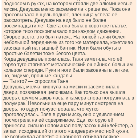
подносом в руках, на котором стояли две алюминиевые
миски. Девушка мелко засеменила к решетке. Пока она
просовывала в щель поднос, пленница успела её
рассмотреть. Девушке на вид было не более
восемнадцати лет. Одета она была в короткое платье,
которое тихо поскрипывало при каждом движении.
Скорее всего, это был латекс. На тонкой талии белел
небольшой передничек из того же материала, кокетливо
завязанный на пышный бантик. Ноги были обуты в
простые балетки тоже белого цвета.
Когда девушка выпрямилась, Таня заметила, что её
горло туго стягивает металлический ошейник с большим
кольцом спереди. Руки и ноги были закованы в легкие,
но, видимо, прочные кандалы.
— Ты кто? — спросила Таня.
Девушка, молча, кивнула на миски и засеменила к
двери, позвякивая цепочками. Как только она вышла,
дверь с шумом закрылась, и камера снова погрузилась в
полумрак. Невольница еще пару минут смотрела на
дверь, но вдруг почувствовала, что жутко
проголодалась. Взяв в руки миску, она с удивлением
посмотрела на её содержимое. Еда, которую ей
принесли, сильно напоминал полу засохший клейстер, а
запах, исходивший от этого «шедевра» местной кухни,
не возбуждал аппетит, а наоборот, отбивал всякое