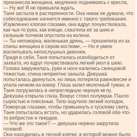
произнесла женщина, медленно поднимаясь с кресла,
— Ну же! Я не привыкла ждать.
Таня застыла в растерянности. Она никак не думала, что
собеседование начнется именно с такого требования.
Изумленно хлопая глазами, она вдруг почувствовала,
как чья-то рука, как клещи, схватила её за шею и
сильным толчком опустила на колени.
— Ты непокорна, маленькая дрянь, — прошипела из-за
спины женщина в сером костюме, — Но я умею
воспитывать непослушных девочек.
Придя в себя, Таня попыталась освободиться от
захвата, но вдруг почувствовала легкий укол в шею.
Голова закружилась, руки и ноги налились свинцовой
тяжестью, спина неприятно заныла. Девушка
попыталась двинуться, но лишь потеряла равновесие и
упала ничком на ковер. Глаза залил молочный туман, и
Таня погрузилась в непроглядную черную мглу.
Девушка открыла глаза. Вокруг стоял полумрак. Пахло
сыростью и плесенью. Тело ощутило легкий холодок.
Поморгав глазами, чтобы привыкнуть к тусклому свету,
Таня попыталась встать, но ударилась головой обо что-
то ребристое и твердое.
— Что же это такое? — девушка нервно закрутила
головой.
Она находилась в тесной клетке, в которой можно было