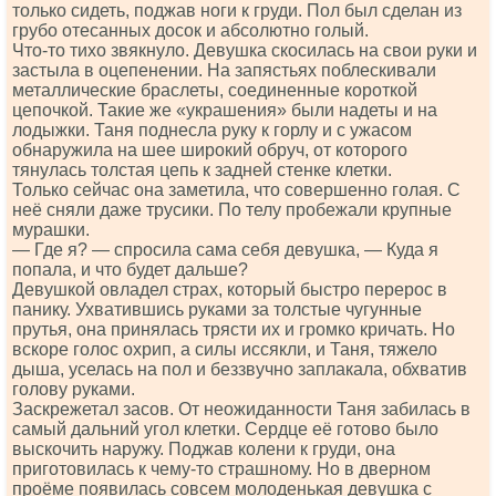
только сидеть, поджав ноги к груди. Пол был сделан из
грубо отесанных досок и абсолютно голый.
Что-то тихо звякнуло. Девушка скосилась на свои руки и
застыла в оцепенении. На запястьях поблескивали
металлические браслеты, соединенные короткой
цепочкой. Такие же «украшения» были надеты и на
лодыжки. Таня поднесла руку к горлу и с ужасом
обнаружила на шее широкий обруч, от которого
тянулась толстая цепь к задней стенке клетки.
Только сейчас она заметила, что совершенно голая. С
неё сняли даже трусики. По телу пробежали крупные
мурашки.
— Где я? — спросила сама себя девушка, — Куда я
попала, и что будет дальше?
Девушкой овладел страх, который быстро перерос в
панику. Ухватившись руками за толстые чугунные
прутья, она принялась трясти их и громко кричать. Но
вскоре голос охрип, а силы иссякли, и Таня, тяжело
дыша, уселась на пол и беззвучно заплакала, обхватив
голову руками.
Заскрежетал засов. От неожиданности Таня забилась в
самый дальний угол клетки. Сердце её готово было
выскочить наружу. Поджав колени к груди, она
приготовилась к чему-то страшному. Но в дверном
проёме появилась совсем молоденькая девушка с