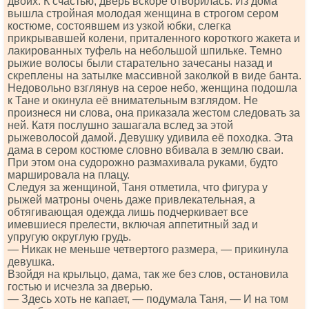
двоих. К счастью, дверь вскоре отворилась. Из дома
вышла стройная молодая женщина в строгом сером
костюме, состоявшем из узкой юбки, слегка
прикрывавшей колени, приталенного короткого жакета и
лакированных туфель на небольшой шпильке. Темно
рыжие волосы были старательно зачесаны назад и
скреплены на затылке массивной заколкой в виде банта.
Недовольно взглянув на серое небо, женщина подошла
к Тане и окинула её внимательным взглядом. Не
произнеся ни слова, она приказала жестом следовать за
ней. Катя послушно зашагала вслед за этой
рыжеволосой дамой. Девушку удивила её походка. Эта
дама в сером костюме словно вбивала в землю сваи.
При этом она судорожно размахивала руками, будто
маршировала на плацу.
Следуя за женщиной, Таня отметила, что фигура у
рыжей матроны очень даже привлекательная, а
обтягивающая одежда лишь подчеркивает все
имевшиеся прелести, включая аппетитный зад и
упругую округлую грудь.
— Никак не меньше четвертого размера, — прикинула
девушка.
Взойдя на крыльцо, дама, так же без слов, остановила
гостью и исчезла за дверью.
— Здесь хоть не капает, — подумала Таня, — И на том