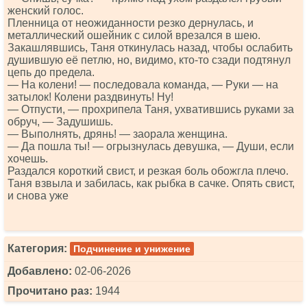
женский голос.
Пленница от неожиданности резко дернулась, и
металлический ошейник с силой врезался в шею.
Закашлявшись, Таня откинулась назад, чтобы ослабить
душившую её петлю, но, видимо, кто-то сзади подтянул
цепь до предела.
— На колени! — последовала команда, — Руки — на
затылок! Колени раздвинуть! Ну!
— Отпусти, — прохрипела Таня, ухватившись руками за
обруч, — Задушишь.
— Выполнять, дрянь! — заорала женщина.
— Да пошла ты! — огрызнулась девушка, — Души, если
хочешь.
Раздался короткий свист, и резкая боль обожгла плечо.
Таня взвыла и забилась, как рыбка в сачке. Опять свист,
и снова уже
Категория:
Подчинение и унижение
Добавлено:
02-06-2026
Прочитано раз:
1944