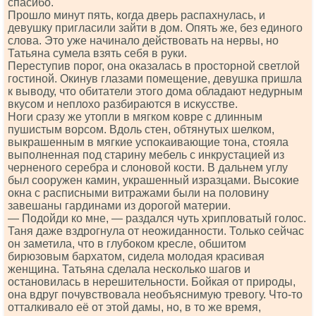
спасибо.
Прошло минут пять, когда дверь распахнулась, и
девушку пригласили зайти в дом. Опять же, без единого
слова. Это уже начинало действовать на нервы, но
Татьяна сумела взять себя в руки.
Переступив порог, она оказалась в просторной светлой
гостиной. Окинув глазами помещение, девушка пришла
к выводу, что обитатели этого дома обладают недурным
вкусом и неплохо разбираются в искусстве.
Ноги сразу же утопли в мягком ковре с длинным
пушистым ворсом. Вдоль стен, обтянутых шелком,
выкрашенным в мягкие успокаивающие тона, стояла
выполненная под старину мебель с инкрустацией из
черненого серебра и слоновой кости. В дальнем углу
был сооружен камин, украшенный изразцами. Высокие
окна с расписными витражами были на половину
завешаны гардинами из дорогой материи.
— Подойди ко мне, — раздался чуть хрипловатый голос.
Таня даже вздрогнула от неожиданности. Только сейчас
он заметила, что в глубоком кресле, обшитом
бирюзовым бархатом, сидела молодая красивая
женщина. Татьяна сделала несколько шагов и
остановилась в нерешительности. Бойкая от природы,
она вдруг почувствовала необъяснимую тревогу. Что-то
отталкивало её от этой дамы, но, в то же время,