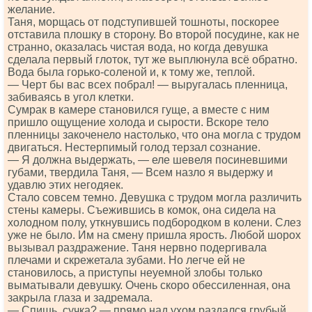
желание.
Таня, морщась от подступившей тошноты, поскорее
отставила плошку в сторону. Во второй посудине, как не
странно, оказалась чистая вода, но когда девушка
сделала первый глоток, тут же выплюнула всё обратно.
Вода была горько-соленой и, к тому же, теплой.
— Черт бы вас всех побрал! — выругалась пленница,
забиваясь в угол клетки.
Сумрак в камере становился гуще, а вместе с ним
пришло ощущение холода и сырости. Вскоре тело
пленницы закоченело настолько, что она могла с трудом
двигаться. Нестерпимый голод терзал сознание.
— Я должна выдержать, — еле шевеля посиневшими
губами, твердила Таня, — Всем назло я выдержу и
удавлю этих негодяек.
Стало совсем темно. Девушка с трудом могла различить
стены камеры. Съежившись в комок, она сидела на
холодном полу, уткнувшись подбородком в колени. Слез
уже не было. Им на смену пришла ярость. Любой шорох
вызывал раздражение. Таня нервно подергивала
плечами и скрежетала зубами. Но легче ей не
становилось, а приступы неуемной злобы только
выматывали девушку. Очень скоро обессиленная, она
закрыла глаза и задремала.
— Спишь, сучка? — прямо над ухом раздался грубый