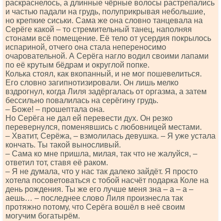
раскраснелось, а длинные чёрные волосы растрепались
и частью падали на грудь, полуприкрывая небольшие,
но крепкие сиськи. Сама же она словно танцевала на
Серёге какой – то стремительный танец, наполняя
стонами всё помещение. Её тело от усердия покрылось
испариной, отчего она стала непереносимо
очаровательной. А Серёга нагло водил своими лапами
по её крутым бёдрам и округлой попке.
Колька стоял, как вкопанный, и не мог пошевелиться.
Его словно загипнотизировали. Он лишь мелко
вздрогнул, когда Лиля задёргалась от оргазма, а затем
бессильно повалилась на серёгину грудь.
– Боже! – прошептала она.
Но Серёга не дал ей перевести дух. Он резко
перевернулся, поменявшись с любовницей местами.
– Хватит, Серёжа, – взмолилась девушка. – Я уже устала
кончать. Ты такой выносливый.
– Сама ко мне пришла, милая, так что не жалуйся, –
ответил тот, ставя её раком.
– Я не думала, что у нас так далеко зайдёт. Я просто
хотела посоветоваться с тобой насчёт подарка Коле на
день рождения. Ты же его лучше меня зна – а – а –
аешь… – последнее слово Лиля произнесла так
протяжно потому, что Серёга вошёл в неё своим
могучим богатырём.