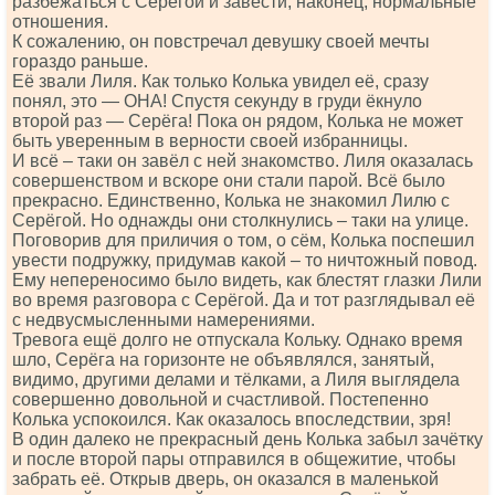
разбежаться с Серёгой и завести, наконец, нормальные
отношения.
К сожалению, он повстречал девушку своей мечты
гораздо раньше.
Её звали Лиля. Как только Колька увидел её, сразу
понял, это — ОНА! Спустя секунду в груди ёкнуло
второй раз — Серёга! Пока он рядом, Колька не может
быть уверенным в верности своей избранницы.
И всё – таки он завёл с ней знакомство. Лиля оказалась
совершенством и вскоре они стали парой. Всё было
прекрасно. Единственно, Колька не знакомил Лилю с
Серёгой. Но однажды они столкнулись – таки на улице.
Поговорив для приличия о том, о сём, Колька поспешил
увести подружку, придумав какой – то ничтожный повод.
Ему непереносимо было видеть, как блестят глазки Лили
во время разговора с Серёгой. Да и тот разглядывал её
с недвусмысленными намерениями.
Тревога ещё долго не отпускала Кольку. Однако время
шло, Серёга на горизонте не объявлялся, занятый,
видимо, другими делами и тёлками, а Лиля выглядела
совершенно довольной и счастливой. Постепенно
Колька успокоился. Как оказалось впоследствии, зря!
В один далеко не прекрасный день Колька забыл зачётку
и после второй пары отправился в общежитие, чтобы
забрать её. Открыв дверь, он оказался в маленькой