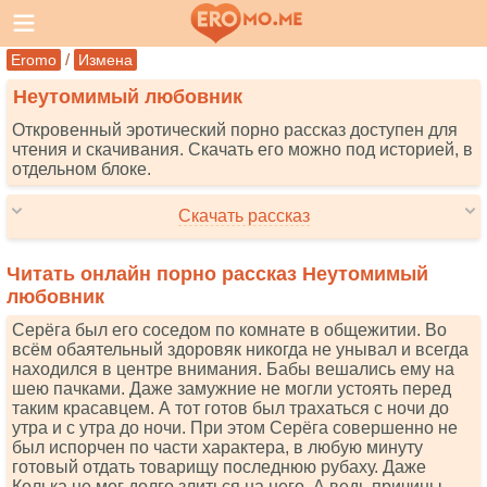
/
Eromo
Измена
Неутомимый любовник
Откровенный эротический порно рассказ доступен для
чтения и скачивания. Скачать его можно под историей, в
отдельном блоке.
Скачать рассказ
Читать онлайн порно рассказ Неутомимый
любовник
Серёга был его соседом по комнате в общежитии. Во
всём обаятельный здоровяк никогда не унывал и всегда
находился в центре внимания. Бабы вешались ему на
шею пачками. Даже замужние не могли устоять перед
таким красавцем. А тот готов был трахаться с ночи до
утра и с утра до ночи. При этом Серёга совершенно не
был испорчен по части характера, в любую минуту
готовый отдать товарищу последнюю рубаху. Даже
Колька не мог долго злиться на него. А ведь причины