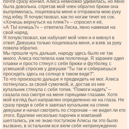
почти сразу кончил. Алиса немножко удивилась, но явно
была довольна. спрятав мой член обратно брюки она
выпрямилась, поцеловала меня и отправила мою руку
под юбку. Я почувствовал, как по ногам течет ее сок.
«Хочешь вернуться на пляж?» – спросил я её,
«А ТЫ хочешь?» – ответила Лиска, явно намекая на
свой наряд.
Я почувствовал, как набухает мой член и и кивнул в
ответ. Девушка только поцеловала меня, и взяв за руку
повела обратно.
Мы прошли чуть дальше, народу здесь было не так
много. Алиса постелила нам полотенце. Я заранее одел
плавки и просто стянул с себя брюки и футболку, с
усмешкой спросив у девушки “Ты так и собираешься
просидеть здесь на солнце в таком виде?”.
То что произошло дальше я предвидеть не мог. Алиса
потянулась за своей сумочкой, и, достав из нее
купальник стянула с себя топик. “Помоги надеть” –
сказала она смотря на меня горящими глазами. Хотя
мой взгляд был направлен определенно не на глаза. Не
сразу придя в себя я завязал купальник на спине
девушки и начал смотреть по сторонам – не видел ли кто
этого. Вдалеке несколько парочек и компаний
шептались, уж не знаю поступком Алисы ли это было
вызвано, в остальном все вели себя непринужденно