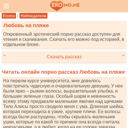
/
Eromo
Наблюдатели
Любовь на пляже
Откровенный эротический порно рассказ доступен для
чтения и скачивания. Скачать его можно под историей, в
отдельном блоке.
Скачать рассказ
Читать онлайн порно рассказ Любовь на пляже
На первом курсе университета, мне довелось
повстречать чудесную и очаровательную девушку. У нее
были ярко – рыжие волосы, выразительная улыбка, и
большие зеленые глаза. Особый шарм и невинность
всему этому придавали маленькие ямочки над щечками
Тело Алисы просто сводило меня с ума. Длинная шейка,
которая переходила в узкие, хрупкие плечи. Ее волосы
всегда были распущены, чтобы скрывать маленькие
ушки, которые по какой то причине она всегда считала
некрасивыми, а я любил, когда на ее голове завязан