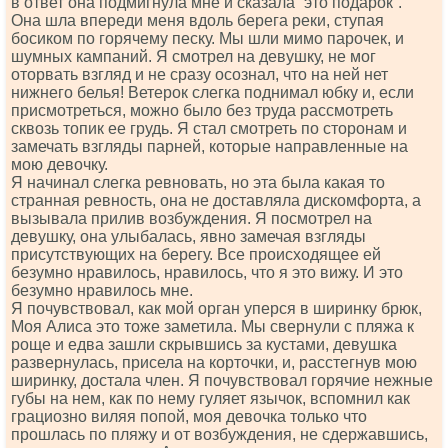
в ответ она подмигнула мне и сказала “это подарок”.
Она шла впереди меня вдоль берега реки, ступая
босиком по горячему песку. Мы шли мимо парочек, и
шумных кампаний. Я смотрел на девушку, не мог
оторвать взгляд и не сразу осознал, что на ней нет
нижнего белья! Ветерок слегка поднимал юбку и, если
присмотреться, можно было без труда рассмотреть
сквозь топик ее грудь. Я стал смотреть по сторонам и
замечать взгляды парней, которые направленные на
мою девочку.
Я начинал слегка ревновать, но эта была какая то
странная ревность, она не доставляла дискомфорта, а
вызывала прилив возбуждения. Я посмотрел на
девушку, она улыбалась, явно замечая взгляды
присутствующих на берегу. Все происходящее ей
безумно нравилось, нравилось, что я это вижу. И это
безумно нравилось мне.
Я почувствовал, как мой орган уперся в ширинку брюк,
Моя Алиса это тоже заметила. Мы свернули с пляжа к
роще и едва зашли скрывшись за кустами, девушка
развернулась, присела на корточки, и, расстегнув мою
ширинку, достала член. Я почувствовал горячие нежные
губы на нем, как по нему гуляет язычок, вспомнил как
грациозно виляя попой, моя девочка только что
прошлась по пляжу и от возбуждения, не сдержавшись,