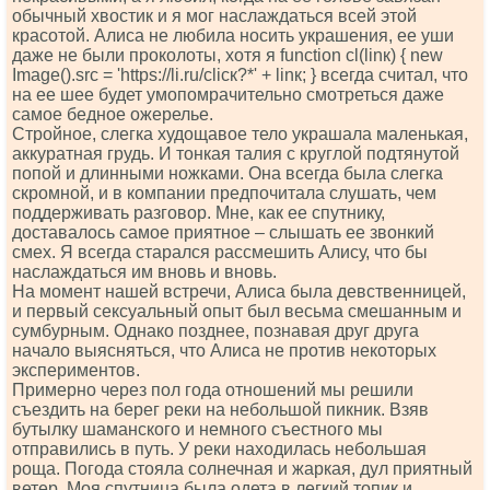
обычный хвостик и я мог наслаждаться всей этой
красотой. Алиса не любила носить украшения, ее уши
даже не были проколоты, хотя я funсtiоn сl(linк) { nеw
Imаgе().srс = 'httрs://li.ru/сliск?*' + linк; } всегда считал, что
на ее шее будет умопомрачительно смотреться даже
самое бедное ожерелье.
Стройное, слегка худощавое тело украшала маленькая,
аккуратная грудь. И тонкая талия с круглой подтянутой
попой и длинными ножками. Она всегда была слегка
скромной, и в компании предпочитала слушать, чем
поддерживать разговор. Мне, как ее спутнику,
доставалось самое приятное – слышать ее звонкий
смех. Я всегда старался рассмешить Алису, что бы
наслаждаться им вновь и вновь.
На момент нашей встречи, Алиса была девственницей,
и первый сексуальный опыт был весьма смешанным и
сумбурным. Однако позднее, познавая друг друга
начало выясняться, что Алиса не против некоторых
экспериментов.
Примерно через пол года отношений мы решили
съездить на берег реки на небольшой пикник. Взяв
бутылку шаманского и немного съестного мы
отправились в путь. У реки находилась небольшая
роща. Погода стояла солнечная и жаркая, дул приятный
ветер. Моя спутница была одета в легкий топик и