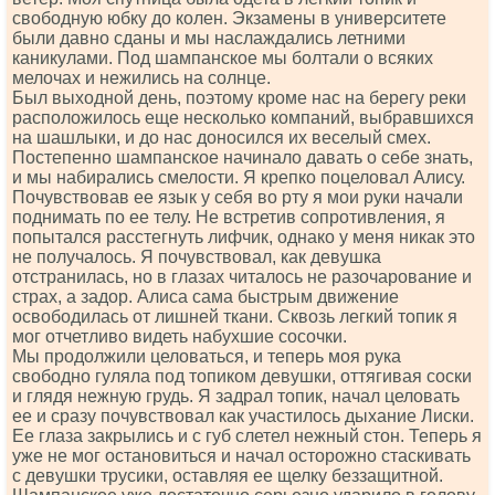
свободную юбку до колен. Экзамены в университете
были давно сданы и мы наслаждались летними
каникулами. Под шампанское мы болтали о всяких
мелочах и нежились на солнце.
Был выходной день, поэтому кроме нас на берегу реки
расположилось еще несколько компаний, выбравшихся
на шашлыки, и до нас доносился их веселый смех.
Постепенно шампанское начинало давать о себе знать,
и мы набирались смелости. Я крепко поцеловал Алису.
Почувствовав ее язык у себя во рту я мои руки начали
поднимать по ее телу. Не встретив сопротивления, я
попытался расстегнуть лифчик, однако у меня никак это
не получалось. Я почувствовал, как девушка
отстранилась, но в глазах читалось не разочарование и
страх, а задор. Алиса сама быстрым движение
освободилась от лишней ткани. Сквозь легкий топик я
мог отчетливо видеть набухшие сосочки.
Мы продолжили целоваться, и теперь моя рука
свободно гуляла под топиком девушки, оттягивая соски
и глядя нежную грудь. Я задрал топик, начал целовать
ее и сразу почувствовал как участилось дыхание Лиски.
Ее глаза закрылись и с губ слетел нежный стон. Теперь я
уже не мог остановиться и начал осторожно стаскивать
с девушки трусики, оставляя ее щелку беззащитной.