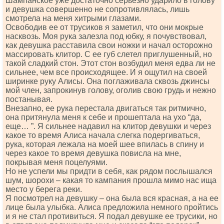
Шампанское уже достаточно серьезно ударило в голову
и девушка совершенно не сопротивлялась, лишь
смотрела на меня хитрыми глазами.
Освободив ее от трусиков я заметил, что они мокрые
насквозь. Моя рука залезла под юбку, я почувствовал,
как девушка расставила свои ножки и начал осторожно
массировать клитор. С ее губ слетел приглушенный, но
такой сладкий стон. Этот стон возбудил меня едва ли не
сильнее, чем все происходящее. И я ощутил на своей
ширинке руку Алисы. Она поглаживала сквозь джинсы
мой член, запрокинув голову, оголив свою грудь и нежно
постанывая.
Внезапно, ее рука перестала двигаться так ритмично,
она притянула меня к себе и прошептала на ухо “да,
еще… ”. Я сильнее надавил на клитор девушки и через
какое то время Алиса начала слегка подергиваться,
рука, которая лежала на моей шее впилась в спину и
через какое то время девушка повисла на мне,
покрывая меня поцелуями.
Но не успели мы придти в себя, как рядом послышался
шум, шорохи – какая то кампания прошла мимо нас ища
место у берега реки.
Я посмотрел на девушку – она была вся красная, а на ее
лице была улыбка. Алиса предложила немного пройтись
и я не стал противиться. Я подал девушке ее трусики, но