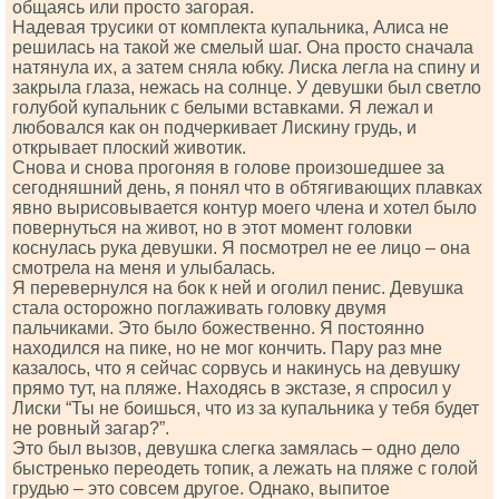
общаясь или просто загорая.
Надевая трусики от комплекта купальника, Алиса не
решилась на такой же смелый шаг. Она просто сначала
натянула их, а затем сняла юбку. Лиска легла на спину и
закрыла глаза, нежась на солнце. У девушки был светло
голубой купальник с белыми вставками. Я лежал и
любовался как он подчеркивает Лискину грудь, и
открывает плоский животик.
Снова и снова прогоняя в голове произошедшее за
сегодняшний день, я понял что в обтягивающих плавках
явно вырисовывается контур моего члена и хотел было
повернуться на живот, но в этот момент головки
коснулась рука девушки. Я посмотрел не ее лицо – она
смотрела на меня и улыбалась.
Я перевернулся на бок к ней и оголил пенис. Девушка
стала осторожно поглаживать головку двумя
пальчиками. Это было божественно. Я постоянно
находился на пике, но не мог кончить. Пару раз мне
казалось, что я сейчас сорвусь и накинусь на девушку
прямо тут, на пляже. Находясь в экстазе, я спросил у
Лиски “Ты не боишься, что из за купальника у тебя будет
не ровный загар?”.
Это был вызов, девушка слегка замялась – одно дело
быстренько переодеть топик, а лежать на пляже с голой
грудью – это совсем другое. Однако, выпитое