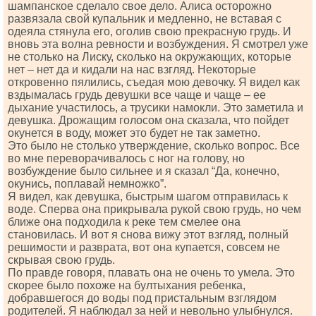
шампанское сделало свое дело. Алиса осторожно
развязала свой купальник и медленно, не вставая с
одеяла стянула его, оголив свою прекрасную грудь. И
вновь эта волна ревности и возбуждения. Я смотрел уже
не столько на Лиску, сколько на окружающих, которые
нет – нет да и кидали на нас взгляд. Некоторые
откровенно пялились, съедая мою девочку. Я видел как
вздымалась грудь девушки все чаще и чаще – ее
дыхание участилось, а трусики намокли. Это заметила и
девушка. Дрожащим голосом она сказала, что пойдет
окунется в воду, может это будет не так заметно.
Это было не столько утверждение, сколько вопрос. Все
во мне переворачивалось с ног на голову, но
возбуждение было сильнее и я сказал “Да, конечно,
окунись, поплавай немножко”.
Я видел, как девушка, быстрым шагом отправилась к
воде. Сперва она прикрывала рукой свою грудь, но чем
ближе она подходила к реке тем смелее она
становилась. И вот я снова вижу этот взгляд, полный
решимости и разврата, вот она купается, совсем не
скрывая свою грудь.
По правде говоря, плавать она не очень то умела. Это
скорее было похоже на бултыхания ребенка,
добравшегося до воды под пристальным взглядом
родителей. Я наблюдал за ней и невольно улыбнулся.