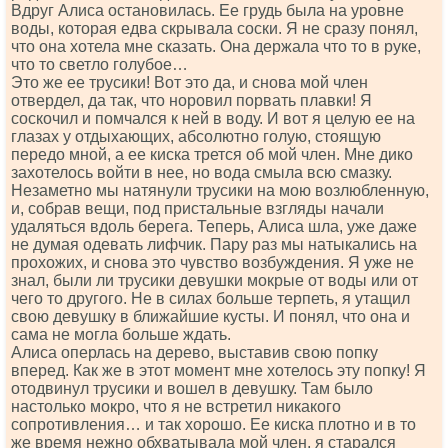
Вдруг Алиса остановилась. Ее грудь была на уровне
воды, которая едва скрывала соски. Я не сразу понял,
что она хотела мне сказать. Она держала что то в руке,
что то светло голубое…
Это же ее трусики! Вот это да, и снова мой член
отвердел, да так, что норовил порвать плавки! Я
соскочил и помчался к ней в воду. И вот я целую ее на
глазах у отдыхающих, абсолютно голую, стоящую
передо мной, а ее киска трется об мой член. Мне дико
захотелось войти в нее, но вода смыла всю смазку.
Незаметно мы натянули трусики на мою возлюбленную,
и, собрав вещи, под пристальные взгляды начали
удаляться вдоль берега. Теперь, Алиса шла, уже даже
не думая одевать лифчик. Пару раз мы натыкались на
прохожих, и снова это чувство возбуждения. Я уже не
знал, были ли трусики девушки мокрые от воды или от
чего то другого. Не в силах больше терпеть, я утащил
свою девушку в ближайшие кусты. И понял, что она и
сама не могла больше ждать.
Алиса оперлась на дерево, выставив свою попку
вперед. Как же в этот момент мне хотелось эту попку! Я
отодвинул трусики и вошел в девушку. Там было
настолько мокро, что я не встретил никакого
сопротивления… и так хорошо. Ее киска плотно и в то
же время нежно обхватывала мой член, я старался