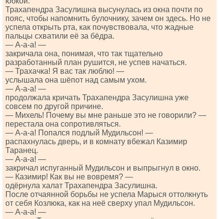
юбкой.
Трахапендра Засулишна высунулась из окна почти по
пояс, чтобы напомнить булочнику, зачем он здесь. Но не
успела открыть рта, как почувствовала, что жадные
пальцы схватили её за бёдра.
— А-а-а! —
закричала она, понимая, что так тщательно
разработанный план рушится, не успев начаться.
— Трахачка! Я вас так люблю! —
услышала она шёпот над самым ухом.
— А-а-а! —
продолжала кричать Трахапендра Засулишна уже
совсем по другой причине.
— Михель! Почему вы мне раньше это не говорили? —
перестала она сопротивляться.
— А-а-а! Попался подлый Мудильсон! —
распахнулась дверь, и в комнату вбежал Казимир
Таранец.
— А-а-а! —
закричал испуганный Мудильсон и выпрыгнул в окно.
— Казимир! Как вы не вовремя? —
одёрнула халат Трахапендра Засулишна.
После отчаянной борьбы не успела Марыся оттолкнуть
от себя Козлюка, как на неё сверху упал Мудильсон.
— А-а-а! —