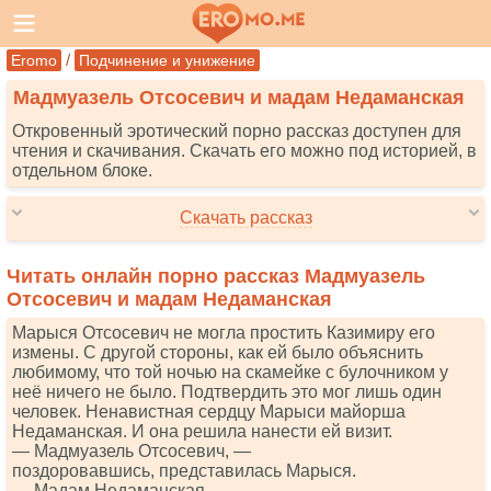
/
Eromo
Подчинение и унижение
Мадмуазель Отсосевич и мадам Недаманская
Откровенный эротический порно рассказ доступен для
чтения и скачивания. Скачать его можно под историей, в
отдельном блоке.
Скачать рассказ
Читать онлайн порно рассказ Мадмуазель
Отсосевич и мадам Недаманская
Марыся Отсосевич не могла простить Казимиру его
измены. С другой стороны, как ей было объяснить
любимому, что той ночью на скамейке с булочником у
неё ничего не было. Подтвердить это мог лишь один
человек. Ненавистная сердцу Марыси майорша
Недаманская. И она решила нанести ей визит.
— Мадмуазель Отсосевич, —
поздоровавшись, представилась Марыся.
— Мадам Недаманская, —