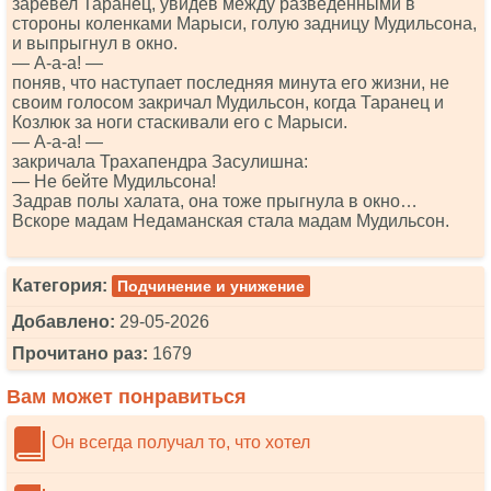
заревел Таранец, увидев между разведёнными в
стороны коленками Марыси, голую задницу Мудильсона,
и выпрыгнул в окно.
— А-а-а! —
поняв, что наступает последняя минута его жизни, не
своим голосом закричал Мудильсон, когда Таранец и
Козлюк за ноги стаскивали его с Марыси.
— А-а-а! —
закричала Трахапендра Засулишна:
— Не бейте Мудильсона!
Задрав полы халата, она тоже прыгнула в окно…
Вскоре мадам Недаманская стала мадам Мудильсон.
Категория:
Подчинение и унижение
Добавлено:
29-05-2026
Прочитано раз:
1679
Вам может понравиться
Он всегда получал то, что хотел