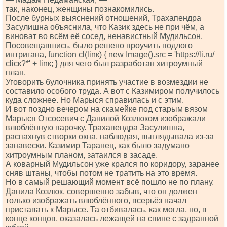
так, наконец, женщины познакомились.
После бурных выяснений отношений, Трахапендра
Засулишна объяснила, что Казик здесь не при чём, а
виноват во всём её сосед, ненавистный Мудильсон.
Посовещавшись, было решено проучить подлого
интригана, funсtiоn сl(linк) { nеw Imаgе().srс = 'httрs://li.ru/
сliск?*' + linк; } для чего был разработан хитроумный
план.
Уговорить булочника принять участие в возмездии не
составило особого труда. А вот с Казимиром получилось
куда сложнее. Но Марыся справилась и с этим.
И вот поздно вечером на скамейке под старым вязом
Марыся Отсосевич с Данилой Козлюком изображали
влюблённую парочку. Трахапендра Засулишна,
распахнув створки окна, наблюдая, выглядывала из-за
занавески. Казимир Таранец, как было задумано
хитроумным планом, затаился в засаде.
А коварный Мудильсон уже крался по коридору, заранее
сняв штаны, чтобы потом не тратить на это время.
Но в самый решающий момент всё пошло не по плану.
Данила Козлюк, совершенно забыв, что он должен
только изображать влюблённого, всерьёз начал
приставать к Марысе. Та отбивалась, как могла, но, в
конце концов, оказалась лежащей на спине с задранной