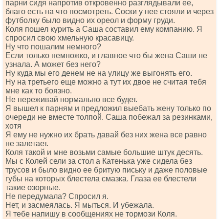
парни сидя напротив откровенно разглядывали ее,
благо есть на что посмотреть. Соски у нее стояли и через
футболку было видно их ореол и форму груди.
Коля пошел курить а Саша составил ему компанию. Я
спросил свою хмельную красавицу.
Ну что пошалим немного?
Если только немножко, и главное что бы жена Саши не
узнала. А может без него?
Ну куда мы его денем не на улицу же выгонять его.
Ну на третьего еще можно а тут их двое не считая тебя
мне как то боязно.
Не переживай нормально все будет.
Я вышел к парням и предложил выебать жену только по
очереди не вместе толпой. Саша побежал за резинками,
хотя
Я ему не нужно их брать давай без них жена все равно
не залетает.
Коля такой и мне возьми самые большие штук десять.
Мы с Колей сели за стол а Катенька уже сидела без
трусов и было видно ее бритую письку и даже половые
губы на которых блестела смазка. Глаза ее блестели
такие озорные.
Не передумала? Спросил я.
Нет, и засмеялась. Я мыться. И убежала.
Я тебе напишу в сообщениях не тормози Коля.