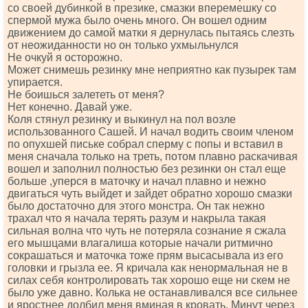
со своей дубинкой в презике, смазки вперемешку со
спермой мужа было очень много. Он вошел одним
движением до самой матки я дернулась пытаясь слезть
от неожиданности но он только ухмыльнулся
Не очкуй я осторожно.
Может снимешь резинку мне неприятно как пузырек там
упирается.
Не боишься залететь от меня?
Нет конечно. Давай уже.
Коля стянул резинку и выкинул на пол возле
использованного Сашей. И начал водить своим членом
по опухшей письке собрал сперму с попы и вставил в
меня сначала только на треть, потом плавно раскачивая
вошел и заполнил полностью без резинки он стал еще
больше ,уперся в маточку и начал плавно и нежно
двигаться чуть выйдет и зайдет обратно хорошо смазки
было достаточно для этого монстра. Он так нежно
трахал что я начала терять разум и накрыла такая
сильная волна что чуть не потеряла сознание я сжала
его мышцами влагалиша которые начали ритмично
сокрашаться и маточка тоже прям высасывала из его
головки и грызла ее. Я кричала как ненормальная не в
силах себя контролировать так хорошо еще ни скем не
было уже давно. Колька не останавливался все сильнее
и яростнее долбил меня вминая в кровать. Минут через