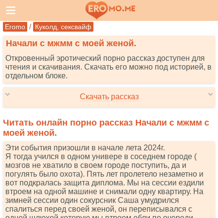
/
Eromo
Куколд, сексвайф
Начали с мжмм с моей женой.
Откровенный эротический порно рассказ доступен для
чтения и скачивания. Скачать его можно под историей, в
отдельном блоке.
Скачать рассказ
Читать онлайн порно рассказ Начали с мжмм с
моей женой.
Эти события призошли в начале лета 2024г.
Я тогда учился в одном универе в соседнем городе (
мозгов не хватило в своем городе поступить, да и
погулять было охота). Пять лет пролетело незаметно и
вот подкралась защита диплома. Мы на сессии ездили
втроем на одной машине и снимали одну квартиру. На
зимней сессии один сокурсник Саша умудрился
спалиться перед своей женой, он переписывался с
одной шлюхой которую мы втроем ебли по очереди.