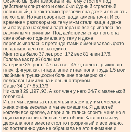
Обычно мы фантазировали на тему с гостем под
действием спиртного и секс был бурный страстный
необычный, но как только трезвели она даже и слышать
не хотела. Но как говориться вода камень точит. И со
временем разговоры на тему мжм стали чаще и даже
мы пару раз находили партнера но все срывалось по
различным причинам. Под действием спиртного она
сама обычно поднимала эту тему и даже
переписывалась с претендентами обменивалась фото
но дальше дело не заходило.
Мне тогда было 37 лет, рост 172 вес 81,член 17/6.
Головка как гриб большая.
Катерине 35, рост 147см а вес 45 кг, волосы рыжие до
плеч, фигура как гитара, аппетитная попа, грудь 1.5 мои
любимые грушки,соски большие примерно как
полфаланги мизинца и обычно торчком.
Саше 34,177,85,13/3.
Николай 29 ,197 ,93. А вот член у него 24/7 с маленькой
головкой.
И вот мы сидим за столом выпиваем шутим смеемся,
жена очень веселая и мы ее смешили. Я делал ей
коктели все крепче, а парни пытались споить меня но я
один могу выпить больше них обоих. Катя по началу
держала ноги вместе стол то прозрачный и все видно,
но постепенно уже не обрашала на это внимание и