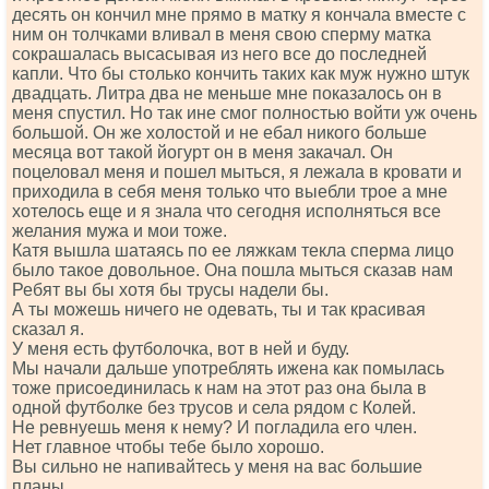
десять он кончил мне прямо в матку я кончала вместе с
ним он толчками вливал в меня свою сперму матка
сокрашалась высасывая из него все до последней
капли. Что бы столько кончить таких как муж нужно штук
двадцать. Литра два не меньше мне показалось он в
меня спустил. Но так ине смог полностью войти уж очень
большой. Он же холостой и не ебал никого больше
месяца вот такой йогурт он в меня закачал. Он
поцеловал меня и пошел мыться, я лежала в кровати и
приходила в себя меня только что выебли трое а мне
хотелось еще и я знала что сегодня исполняться все
желания мужа и мои тоже.
Катя вышла шатаясь по ее ляжкам текла сперма лицо
было такое довольное. Она пошла мыться сказав нам
Ребят вы бы хотя бы трусы надели бы.
А ты можешь ничего не одевать, ты и так красивая
сказал я.
У меня есть футболочка, вот в ней и буду.
Мы начали дальше употреблять ижена как помылась
тоже присоединилась к нам на этот раз она была в
одной футболке без трусов и села рядом с Колей.
Не ревнуешь меня к нему? И погладила его член.
Нет главное чтобы тебе было хорошо.
Вы сильно не напивайтесь у меня на вас большие
планы.