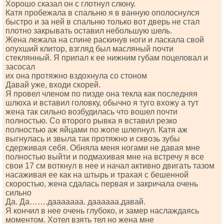
Хорошо сказал он с глотнул слюну.
Катя пробежала в спальню я в ванную ополоснулся
быстро и за ней в спальню только вот дверь не стал
плотно закрывать оставил небольшую шель.
Жена лежала на спине раскинув ноги и ласкала свой
опухший клитор, взгляд был масляный почти
стеклянный. Я припал к ее нижним губам поцеловал и
засосал
их она протяжно вздохнула со стоном
Давай уже, входи скорей.
Я провел членом по пизде она текла как последняя
шлюха и вставил головку, обычно я туго вхожу а тут
жена так сильно возбудилась что вошел почти
полностью. Со второго рывка я вставил резко
полностью аж яйцами по жопе шлепнул. Катя аж
выгнулась и звыла так протяжно и сквозь зубы
сдерживая себя. Обняла меня ногами не давая мне
полностью выйти и подмахивая мне на встречу я все
свои 17 см воткнул в нее и начал активно двигать тазом
насаживая ее как на штырь и трахая с бешенной
скоростью, жена сдалась первая и закричала очень
сильно
Да. Да…….дааааааа. даааааа.давай.
Я кончил в нее очень глубоко, и замер наслаждаясь
моментом. Хотел взять тел но жена мне