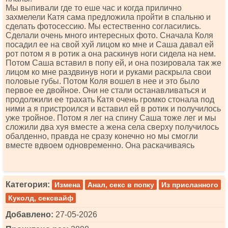
Мы выпивали где то еше час и когда прилично
захмелели Катя сама предложила пройти в спальню и
сделать фотосессию. Мы естественно согласились.
Сделали очень много интересных фото. Сначала Коля
посадил ее на свой хуй лицом ко мне и Саша давал ей
рот потом я в ротик а она раскинув ноги сидела на нем.
Потом Саша вставил в попу ей, и она позировала так же
лицом ко мне раздвинув ноги и руками раскрыла свои
половые губы. Потом Коля вошел в нее и это было
первое ее двойное. Они не стали останавливаться и
продолжили ее трахать Катя очень громко стонала под
ними а я пристроился и вставил ей в ротик и получилось
уже тройное. Потом я лег на спину Саша тоже лег и мы
сложили два хуя вместе а жена села сверху получилось
обалденно, правда не сразу конечно но мы смогли
вместе вдвоем одновременно. Она раскачиваясь
Категория:
Измена
Анал, секс в попку
Из присланного
Куколд, сексвайф
Добавлено:
27-05-2026