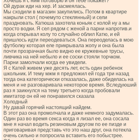
Хочешь я с ним поговорю и он тебе покажет?
Ой дурак иди на хер. И засмеялась.
Мы сходили в магазин закупились. Потом в квартире
накрыли стол ( почемуто стеклянный) и сели
праздновать. Катюша захотела коньяк с колой ну а мы
просто водки. Я сел рядом с женой а парни напротив.и
когда открывал колу то случайно облил Катю, и ей
пришлось идти переодеваться. Она переоделась в мою
футболку которая еле прикрывала жопу и она была
почти прозрачная было видно ее кружевные трусы,
ливчика на ней небыло и ее соски стояли торчком.
Парни замолчали когда ее увидели.
Я с Катей живем уже десять лет, есть один ребенок
школьник. И тему мжм я предложил ей года три назад
тогда она категорически отказалась, даже обиделась на
меня и не разговаривала некоторое время. Вследуюший
раз я заикнулся на тему третьего когда пробовали
имитатор он ей не понравился сказала
Холодный
Ну давай горячий настоящий найдем.
В этот раз она промолчала и даже немного задумалась.
Один раз во время секса когда я лизал ее, она сосала
мне я начал водить резиновым другом по ее пизде и
приговаривая представь что это наш друг, она потекла
очень сильно и попросила вставить его побыстрее.