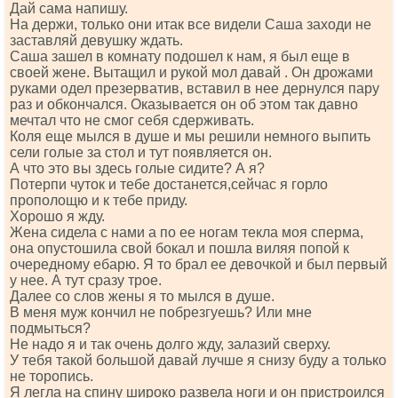
Дай сама напишу.
На держи, только они итак все видели Саша заходи не
заставляй девушку ждать.
Саша зашел в комнату подошел к нам, я был еще в
своей жене. Вытащил и рукой мол давай . Он дрожами
руками одел презерватив, вставил в нее дернулся пару
раз и обкончался. Оказывается он об этом так давно
мечтал что не смог себя сдерживать.
Коля еще мылся в душе и мы решили немного выпить
сели голые за стол и тут появляется он.
А что это вы здесь голые сидите? А я?
Потерпи чуток и тебе достанется,сейчас я горло
прополощю и к тебе приду.
Хорошо я жду.
Жена сидела с нами а по ее ногам текла моя сперма,
она опустошила свой бокал и пошла виляя попой к
очередному ебарю. Я то брал ее девочкой и был первый
у нее. А тут сразу трое.
Далее со слов жены я то мылся в душе.
В меня муж кончил не побрезгуешь? Или мне
подмыться?
Не надо я и так очень долго жду, залазий сверху.
У тебя такой большой давай лучше я снизу буду а только
не торопись.
Я легла на спину широко развела ноги и он пристроился