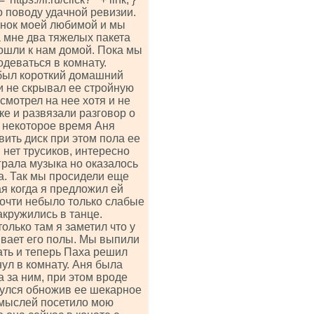
о поводу удачной ревизии.
онок моей любимой и мы
а мне два тяжелых пакета
ошли к нам домой. Пока мы
одеваться в комнату.
 был короткий домашний
и не скрывал ее стройную
смотрел на нее хотя и не
ке и развязали разговор о
з некоторое время Аня
ить диск при этом пола ее
 нет трусиков, интересно
играла музыка но оказалось
а. Так мы просидели еще
я когда я предложил ей
почти небыло только слабые
акружились в танце.
олько там я заметил что у
ивает его полы. Мы выпили
ать и теперь Паха решил
нул в комнату. Аня была
 за ним, при этом вроде
нулся обножив ее шекарное
о мыслей посетило мою