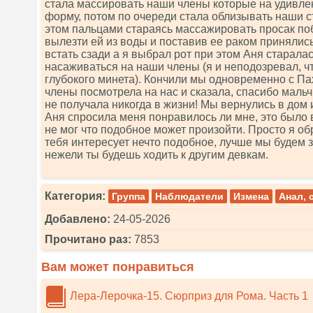
стала массировать наши члены которые на удивле
форму, потом по очереди стала облизывать наши с
этом пальцами стараясь массажировать просак поб
вылезти ей из воды и поставив ее раком принялис
встать сзади а я выбрал рот при этом Аня старала
насаживаться на наши члены (я и неподозревал, ч
глубокого минета). Кончили мы одновременно с П
члены посмотрела на нас и сказала, спасибо мальч
не получала никогда в жизни! Мы вернулись в дом и
Аня спросила меня понравилось ли мне, это было 
не мог что подобное может произойти. Просто я об
тебя интересует нечто подобное, лучше мы будем 
нежели ты будешь ходить к другим девкам.
Категория:
Группа
Наблюдатели
Измена
Анал, 
Добавлено:
24-05-2026
Прочитано раз:
7853
Вам может понравиться
Лера-Лерочка-15. Сюрприз для Рома. Часть 1