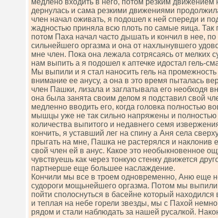
медлено входить в него, потом резким движением 
дернулась и сама резкими движениями продолжила
член начал оживать, я подошел к ней спереди и подс
жадностью приняла всю плоть по самые яица. Так 
потом Паха начал часто дышать и кончил в нее, по
сильнейшего оргазма и она от нахлынувшего удово
мне член. Пока она лежала сотрясаясь от мелких с
нам выпить а я подошел к аптечке идостал гель-сма
Мы выпили и я стал наносить гель на промежность
внимание ее анусу, а она в это время пыталась ве
член Пашки, лизала и заглатывала его необходя 
она была занята своим делом я подставил свой чле
медленно вводить его, когда головка полностью во
мышцы уже не так сильно напряжены и полностью 
количества выпитого и недавнего семя извержени
кончить, я уставший лег на спину а Аня села свер
прыгать на мне, Пашка не растерялся и наклонив 
свой член ей в анус. Какое это необыкновенное о
чувствуешь как через тонкую стенку движется друго
партнерше еще большее наслаждение.
Кончили мы все в троем одновременно, Аню еще н
судороги мощьнейшего оргазма. Потом мы выпил
пойти сполоснуться в басейне который находился 
и теплая на небе горели звезды, мы с Пахой немн
рядом и стали наблюдать за нашей русалкой. Нако