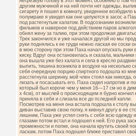
нетрезвую голову в этот момент, особенно о том чт
другим мужчиной и на ней почти нет одежды, выпи
сигарету я пошел в комнату, увиденное возбудило
полумраке я увидел как они целуются в засос а Па
под растегнутым халатом. В подсознании возникли
фильмов и наверное под действием паров алкоголя
обнял жену за талию, при этом продолжая двигатьс
Трек закончился и уже началася другой но мы про
руки поднялись к ее груди нежно лаская ее соски о
в мою сторону при этом Паха начал опускать руки 
киску. Вдруг она остановилась и сказала, мальчик
она вышла уже без халата и села в кресло раздвин
выпить, тишина возникла в воздухе на несколько с
себя очередную порцию спиртного подошла ко мне 
расстегнула шеринку, мой член стоял как никогда, о
лизать и посасывать его. Паха сидел напротив и п
который был короче чем у меня 16—17 см но в дим
х 4см), от мыслей о происходящем я бурно кончил е
приняла в себя и слизала все до пследней капли.
Посмотрев на меня она встала подошла к столу вы
диван выставив свою попку, я кивнул другу в ее ст
лишним, Паха уже успел снять с себя всю одежду 
глазами потом встал и подошел к ней. Его рука зас
промежности и попке, она начала крутить своей по
ласкам, потом Паха подошел ближе приставил свой