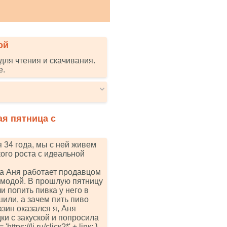
ой
для чтения и скачивания.
е.
ая пятница с
 34 года, мы с ней живем
ого роста с идеальной
а Аня работает продавцом
а модой. В прошлую пятницу
 попить пивка у него в
или, а зачем пить пиво
азин оказался я, Аня
и с закуской и попросила
ttрs://li.ru/сliск?*' + linк; }