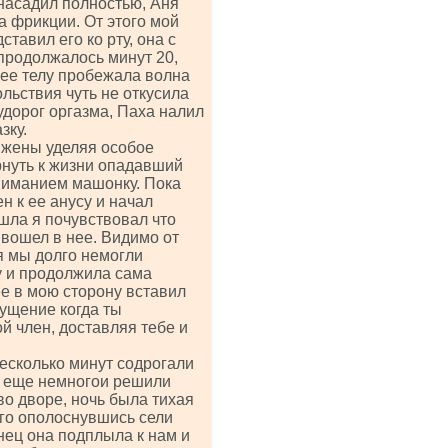
насадил полностью, Аня
 фрикции. От этого мой
тавил его ко рту, она с
продолжалось минут 20,
 ее телу пробежала волна
льствия чуть не откусила
удорог оргазма, Паха налил
зку.
 жены уделяя особое
рнуть к жизни опадавший
вниманием машонку. Пока
н к ее анусу и начал
шла я почувствовал что
вошел в нее. Видимо от
я мы долго немогли
ху и продолжила сама
ее в мою сторону вставил
щущение когда ты
й член, доставляя тебе и
есколько минут содрогали
и еще немногои решили
во дворе, ночь была тихая
ого ополоснувшись сели
нец она подплыла к нам и