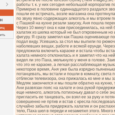
работы т. к. у них сегодня небольшой корпоратив п
Примерно в половине одиннадцатого раздался зв
пошли ее встречать, возле магазина она протянул
по звуку явно содержащих алкоголь и мы втроем п
H
с Пашкой на кухне резали закуску, Аня пошла пере
ниц
Через 10 минут она к нам присоединилась, на ней
халатик из шелка который не был откровенным но 
ить
фигуру. Я сразу заметил как Пашка оценивающе по
подал виду. Усевшись за стол мы выпили по рюмоч
наболевших вещах, работе и всякой ерунде. Чере
предложила включить караоке и встала чтобы встав
халата немного отклонилась и я заметил что на ней
видел ли это Паха, мелькнуло у меня в голове. За
что это не караоке, а легкая расслабляющая музык
некоторое время, Аня уже была изрядно пьяненька
потанцевать, мы встали и пошли в комнату, света 
отблески телевизора, она прижалась ко мне и мы з
Медляк закончился и мы пошли обратно на кухню, т
Ани развязан пояс на халате и она рукой придерж
еще немного, алкоголь потихоньку давал о себе зн
пригласить ее танцевать, он взял ее за руку и потя
совершенно не пртив и встав с кресла последовала
случайно забыла придержать халатик и он распах
тело, Паха шел в переди и незаметил этого. Мног