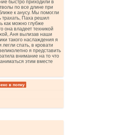
ние быстро приходили в
тволы по все длине при
лиже к анусу. Мы помогли
ь трахать, Паха решил
сь как можно глубже
то она владеет техникой
ахой, Аня вылизав наши
ики такого наслаждения я
 легли спать, в кровати
великолепно я представить
ратила внимание на то что
заниматься этим вместе
секс в попку