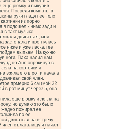
о она сейчас в конате с
в еще рюмку и выкурив
 меня. Посреди комнаты в
шкины руки гладят ее тело
 картинки из порно
 я подошел к нимс зади и
я в такт музыке.
должали двигаться, мои
на застонала и прогнулась
все ниже и уже ласкал ее
и пойдем выпьем. На кухню
ув ноги. Паха налил нам
екунд но Аня опрокинув в
села на корточки и
на взяла его в рот и начала
одрачивал свой член,
етре прмерно 6 см (мой 22
й в рот минут через 5, она
пила еще рюмку и легла на
орону, но думаю это было
и жадно пожирал ее
кользила по ее
пой двигаться на встречу
 член к влагалищу и начал