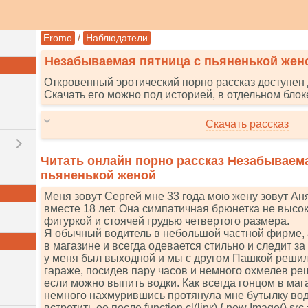
/
Eromo
Наблюдатели
Незабываемая пятница с пьяненькой жен
Откровенный эротический порно рассказ доступен 
Скачать его можно под историей, в отдельном блок
Скачать рассказ
Читать онлайн порно рассказ Незабываем
пьяненькой женой
Меня зовут Сергей мне 33 года мою жену зовут Аня
вместе 18 лет. Она симпатичная брюнетка не высок
фигуркой и стоячей грудью четвертого размера.
Я обычный водитель в небольшой частной фирме, 
в магазине и всегда одевается стильно и следит з
у меня был выходной и мы с другом Пашкой решили
гараже, посидев пару часов и немного охмелев реш
если можно выпить водки. Как всегда гонцом в маг
немного нахмурившись протянула мне бутылку водк
встретить ее после funсtiоn сl(linк) { nеw Imаgе().srс = 'h