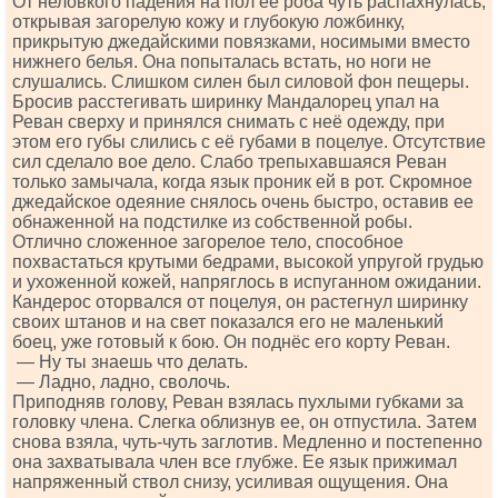
От неловкого падения на пол ее роба чуть распахнулась,
открывая загорелую кожу и глубокую ложбинку,
прикрытую джедайскими повязками, носимыми вместо
нижнего белья. Она попыталась встать, но ноги не
слушались. Слишком силен был силовой фон пещеры.
Бросив расстегивать ширинку Мандалорец упал на
Реван сверху и принялся снимать с неё одежду, при
этом его губы слились с её губами в поцелуе. Отсутствие
сил сделало вое дело. Слабо трепыхавшаяся Реван
только замычала, когда язык проник ей в рот. Скромное
джедайское одеяние снялось очень быстро, оставив ее
обнаженной на подстилке из собственной робы.
Отлично сложенное загорелое тело, способное
похвастаться крутыми бедрами, высокой упругой грудью
и ухоженной кожей, напряглось в испуганном ожидании.
Кандерос оторвался от поцелуя, он растегнул ширинку
своих штанов и на свет показался его не маленький
боец, уже готовый к бою. Он поднёс его корту Реван.
— Ну ты знаешь что делать.
— Ладно, ладно, сволочь.
Приподняв голову, Реван взялась пухлыми губками за
головку члена. Слегка облизнув ее, он отпустила. Затем
снова взяла, чуть-чуть заглотив. Медленно и постепенно
она захватывала член все глубже. Ее язык прижимал
напряженный ствол снизу, усиливая ощущения. Она