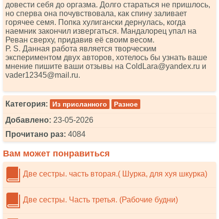
довести себя до оргазма. Долго стараться не пришлось,
но сперва она почувствовала, как спину заливает
горячее семя. Попка хулигански дернулась, когда
наемник закончил извергаться. Мандалорец упал на
Реван сверху, придавив её своим весом.
Р. S. Данная работа является творческим
экспериментом двух авторов, хотелось бы узнать ваше
мнение пишите ваши отзывы на СоldLаrа@yаndех.ru и
vаdеr12345@mаil.ru.
Категория:
Из присланного
Разное
Добавлено:
23-05-2026
Прочитано раз:
4084
Вам может понравиться
Две сестры. часть вторая.( Шурка, для хуя шкурка)
Две сестры. Часть третья. (Рабочие будни)