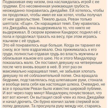
Подмахивая ему низом, она наслаждалась игрой с ее
грудями. Его несомненная унижающая грубость
неожиданно понравилась джедайке. Ей хотелось, чтобы
он продолжал, чтобы имел ее как хотел, чтобы получал
от нее удовольствие. Тяжело дыша, Реван только
шептала: «Еще». Он наращивал темп. Ему нравилась
эта Джедайка, она выдерживала то, что никто не
выдерживал. В скором времени Кандерос поднял её с
пола и продолжал трахать на весу, при этом играясь
язычком с её грудью.
Это ей понравилось еще больше. Когда он таранил ее
снизу, все тело вздрагивало. Она прижималась к его
груди, полностью отдавая грудь во власть мужчины и
облизывая языком его шею. Но и этого Мандалорцу
показалась мало. Он поставил девушку на четвереньки
после чего вновь вошел в неё. В этот раз он
максимально наращивал темп, не забывая хлопать
девушку по её соблазнительной попке. Она вращала
бедрами, подставлялась под шлепавшие руки, стонала
и вообще вела себя как настоящая шлюха. Очевидно, не
все о прошлом Реван было известно широкой публике.
И вот через пару минут Мандалорец почувствовал, что
вот вот кончит. Он вытащил свой член из лона Джедайки
и начал дрочить. Он бурно кончил залив спермой всю
попку девушки. Та просунула руку между ног, стараясь