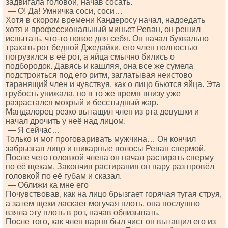
задвигала головой, начав сосать.
— О! Да! Умничка соси, соси…
Хотя в скором времени Кандеросу начал, надоедать
хотя и профессиональный миньет Реван, он решил
испытать, что-то новое для себя. Он начал буквально
трахать рот бедной Джедайки, его член полностью
погрузился в её рот, а яйца смычно бились о
подбородок. Давясь и кашляя, она все же сумела
подстроиться под его ритм, заглатывая неистово
таранящий член и чувствуя, как о лицо бьются яйца. Эта
грубость унижала, но в то же время внизу уже
разрастался мокрый и бесстыдный жар.
Мандалорец резко вытащил член из рта девушки и
начал дрочить у неё над лицом.
— Я сейчас…
Только и мог проговаривать мужчина… Он кончил
забрызгав лицо и шикарные волосы Реван спермой.
После чего головкой члена он начал растирать сперму
по её щекам. Закончив растирания он пару раз провёл
головкой по её губам и сказал.
— Оближи ка мне его
Почувствовав, как на лицо брызгает горячая тугая струя,
а затем щеки ласкает могучая плоть, она послушно
взяла эту плоть в рот, начав облизывать.
После того, как член парня был чист он вытащил его из