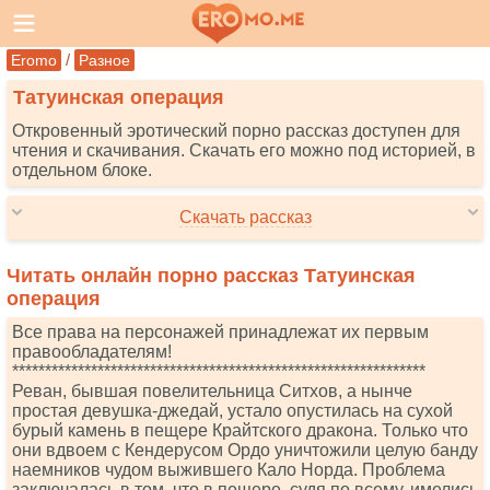
/
Eromo
Разное
Татуинская операция
Откровенный эротический порно рассказ доступен для
чтения и скачивания. Скачать его можно под историей, в
отдельном блоке.
Скачать рассказ
Читать онлайн порно рассказ Татуинская
операция
Все права на персонажей принадлежат их первым
правообладателям!
***************************************************************
Реван, бывшая повелительница Ситхов, а нынче
простая девушка-джедай, устало опустилась на сухой
бурый камень в пещере Крайтского дракона. Только что
они вдвоем с Кендерусом Ордо уничтожили целую банду
наемников чудом выжившего Кало Норда. Проблема
заключалась в том, что в пещере, судя по всему, имелись