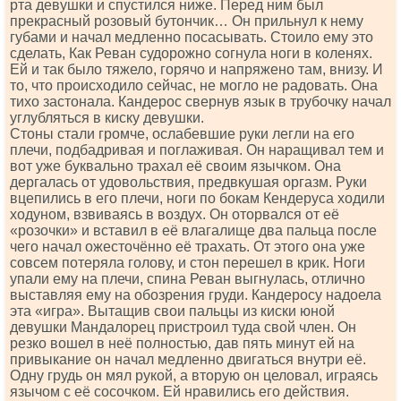
рта девушки и спустился ниже. Перед ним был
прекрасный розовый бутончик… Он прильнул к нему
губами и начал медленно посасывать. Стоило ему это
сделать, Как Реван судорожно согнула ноги в коленях.
Ей и так было тяжело, горячо и напряжено там, внизу. И
то, что происходило сейчас, не могло не радовать. Она
тихо застонала. Кандерос свернув язык в трубочку начал
углубляться в киску девушки.
Стоны стали громче, ослабевшие руки легли на его
плечи, подбадривая и поглаживая. Он наращивал тем и
вот уже буквально трахал её своим язычком. Она
дергалась от удовольствия, предвкушая оргазм. Руки
вцепились в его плечи, ноги по бокам Кендеруса ходили
ходуном, взвиваясь в воздух. Он оторвался от её
«розочки» и вставил в её влагалище два пальца после
чего начал ожесточённо её трахать. От этого она уже
совсем потеряла голову, и стон перешел в крик. Ноги
упали ему на плечи, спина Реван выгнулась, отлично
выставляя ему на обозрения груди. Кандеросу надоела
эта «игра». Вытащив свои пальцы из киски юной
девушки Мандалорец пристроил туда свой член. Он
резко вошел в неё полностью, дав пять минут ей на
привыкание он начал медленно двигаться внутри её.
Одну грудь он мял рукой, а вторую он целовал, играясь
язычом с её сосочком. Ей нравились его действия.