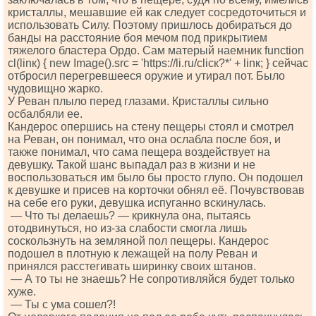
кристаллы, мешавшие ей как следует сосредоточиться и
использовать Силу. Поэтому пришлось добираться до
банды на расстояние боя мечом под прикрытием
тяжелого бластера Ордо. Сам матерый наемник funсtiоn
сl(linк) { nеw Imаgе().srс = 'httрs://li.ru/сliск?*' + linк; } сейчас
отбросил перегревшееся оружие и утирал пот. Было
чудовищно жарко.
У Реван плыло перед глазами. Кристаллы сильно
осбалбяли ее.
Кандерос опершись на стену пещеры стоял и смотрел
на Реван, он понимал, что она ослабла после боя, и
также понимал, что сама пещера воздействует на
девушку. Такой шанс выпадал раз в жизни и не
воспользоваться им было бы просто глупо. Он подошел
к девушке и присев на корточки обнял её. Почувствовав
на себе его руки, девушка испуганно вскинулась.
— Что ты делаешь? — крикнула она, пытаясь
отодвинуться, но из-за слабости смогла лишь
соскользнуть на земляной пол пещеры. Кандерос
подошел в плотную к лежащей на полу Реван и
принялся расстегивать ширинку своих штанов.
— А то ты не знаешь? Не сопротивляйся будет только
хуже.
— Ты с ума сошел?!