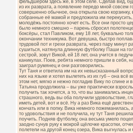
фельдшером здесь же, в этом селе. Сделав вид, бу
из их разврата, а появление передо мной совсем г
совершенно обычное, она открыла свою корзинку, 
собранные её мамой и предложила им перекусить, 
молодёжь постоянно хочет есть. Все они просто ц
было немного смешно – парень сбросил полотенце 
боксёры, стал Павликом, ему 18 лет, буквально то
окончании техникума. Вот девушка, быстро поплав
трудовой пот и грехи разврата, через пару минут р
сушиться, натянула длинную футболку Паши на гол
сестрой, зовут Викой, ей 18 лет, она учится в педу
каникулах. Поев, ребята немного пришли в себя, н
заиграл румянец и они разговорились.
Тут Таня и ответила им на их невысказанный вопро
них на языке и хотел вылететь из их губ – она всё 
этом нет, мягко и нежно погладив Вику по спине и 
Татьяна продолжила – вы уже практически взрослы
получить так хочется, а то, что вы занимались инце
страшного, ведь вы оба получили удовольствие, гл
иметь детей, вот и всё. Ну а раз Вика ещё девстве
кончать или в попку. Вика немного пожеманилась, а
то удовольствия и не получила, ну тут Таня решил
поучить. Подняв футболку, она весьма умело поцел
заодно сунув руку к мокрой щёлочке красотки, отч
полетели на другой конец озера, Вика выгнулась и 