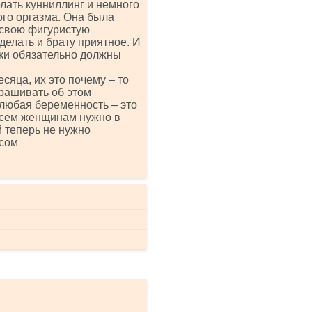
елать кунниллинг и немного
ого оргазма. Она была
ь свою фигуристую
 делать и брату приятное. И
аски обязательно должны
сяца, их это почему – то
прашивать об этом
 любая беременность – это
 всем женщинам нужно в
й теперь не нужно
ксом