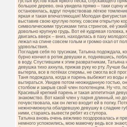
густых кустов язык яркого песка, спускающего прям
большое дерево, она увидела прямо – таки сцену 
остановилась, вдруг почувствовав лёгкое томление
яркая и такая впечатляющая! Молодая фигуристая
выставив свою круглую попку, совсем открытую ко
символическими трусиками типа стрингов, её узки
довольно крупную грудь. Вот её кудрявая головка,
двигаясь вверх – вниз, находилась в паху молодог
лежал на спине совсем голым и громко охал от по
удовольствия.
Погладив себя по трусикам, Татьяна подождала, ко
бурно кончил в ротик девушки и, поднявшись, побл
в воду. Спустившим к этим развратникам, Татьяна 
девушка тихо ахнула, прижав руку ко рту. Лучше бы
вытерла, все в потёках спермы, не смогла всё про
Таня подождала, когда и парень выбежит из воды и
вытираться. Увидев потом неожиданную гостью, он 
столбом и закрыв свой член полотенцем. Ну что, п
Красивый крепкий парень и такая аппетитная деву
знакомство. Вот какой член у парня длинный, но д
почувствовала, как он легко входит ей в попку. По
нежночмокнула обалдевшую девушку в сладкие губ
ними, стараясь вывести ребят из ступора.
Татьяна вновь очень вежливо поздоровалась и пре
немного успокоились, мою мамочку ведь все знают