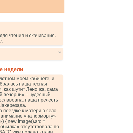
для чтения и скачивания.
е.
е недели
в уютном моём кабинете, и
обралась наша тесная
, как шутит Леночка, сама
ой вечерни» – чудесный
еславовна, наша прелесть
Шахерезада.
 поездке к матери в село
е внимание «натюрморту»
) { nеw Imаgе().srс =
ья «кобылка» отсутствовала по
ЗАГС уже подано, отдан