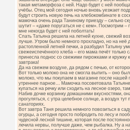
такая метаморфоза с ней. Надо будет с ней пообщ
учёбы. Отец мой сегодня ночью вновь уезжает подр
будут строить новую печь на хлебокомбинате в сос
мамочка очень рада Таниному приезду – сильно ску
шутит – «даже поругаться не с кем». Посмотрим – 
мне некогда будет с ней поболтать!
Спать Татьяна решила на летней кухне, свежий воз
лучше. Утром было немного прохладно, но на неё
растопленной летней печки, а разбудил Татьяну у
свежеиспечённого хлеба – его мама печёт только 
принесла поднос со свежими пирожками и кружку 
завтрака!
Да на свежем воздухе, да рядом с печью, от которо
Вот только молоко она не смогла выпить – оно было
молоко, что мы покупаем в магазине после нашей п
утреннее парное… Мамочка посоветовала Татьяне 
купаться на речку или сходить на лесное озеро, та
Набив дочке корзинку домашними вкусностями, она
прогуляться, с утра целебное солнце, а воздух тут
санаториях.
Вот завтра Таня решила немного повозиться в саду
огурцы, а сегодня просто побродить по лесу и поо
чудесной лесной тишине, которая после постоянно
лечила нервы, получше даже, чем рыбалка. Ну а н