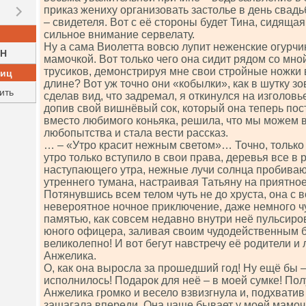
приказ жениху организовать застолье в день свадь
– свидетеля. Вот с её стороны будет Тина, сидящая
сильное внимание сервелату.
Ну а сама Виолетта вовсю лупит неженские огурчи
H
мамочкой. Вот только чего она сидит рядом со мно
трусиков, демонстрируя мне свои стройные ножки в
ниц
длине? Вот уж точно они «кобылки», как в шутку зов
ить
сделав вид, что задремал, я откинулся на изголовь
допив свой вишнёвый сок, который она теперь пос
вместо любимого коньяка, решила, что мы можем в
любопытства и стала вести рассказ.
… – «Утро красит нежным светом»… Точно, только с
утро только вступило в свои права, деревья все в 
наступающего утра, нежные лучи солнца пробиваю
утреннего тумана, настраивая Татьяну на приятное
Потянувшись всем телом чуть не до хруста, она с 
невероятное ночное приключение, даже немного ч
памятью, как совсем недавно внутри неё пульсиро
юного офицера, заливая своим чудодейственным б
великолепно! И вот бегут навстречу её родители 
Анжелика.
О, как она выросла за прошедший год! Ну ещё бы –
исполнилось! Подарок для неё – в моей сумке! Пол
Анжелика громко и весело взвизгнула и, подхватив
зашагала впереди. Она чаще бывает у моей мамочк