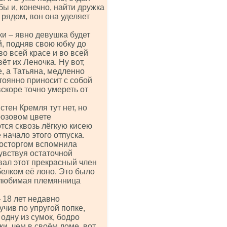
бы и, конечно, найти дружка
 рядом, вон она уделяет
ки – явно девушка будет
й, подняв свою юбку до
о всей красе и во всей
ёт их Леночка. Ну вот,
е, а Татьяна, медленно
тоянно приносит с собой
скоре точно умереть от
тен Кремля тут нет, но
розовом цвете
тся сквозь лёгкую кисею
 начало этого отпуска.
восторгом вспомнила
увствуя остаточной
вал этот прекрасный член
елком её лоно. Это было
и любимая племянница
 18 лет недавно
учив по упругой попке,
 одну из сумок, бодро
и, чем в своём доме, вот