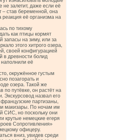
могут изнасиловать молодые
е не залетит, даже если её
т – став беременной, она
а реакция её организма на
ась по тихому
ать как птицы кормят
й запасы на зиму, или за
ркало этого хитрого озера,
ей, своей конфигурацией
й в древности болид
и наполнили её
сто, окружённое густым
сно позагорать и
оде озера. Такой же
 по путёвке, он растёт на
и. Экскурсовод назвал его
у французские партизаны,
ли макизары. По ночам им
й СИС, но поскольку они
ти крутые немецкие егеря
героев Сопротивления»
мецкому офицеру.
аться вниз, увидев среди