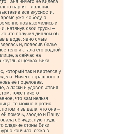
дто Таня ничего не видела
олого парня – явление
выставив все вкусности,
время уже к обеду, а
еремонно познакомились и
и, натянув свои трусы –
лько что получил диплом об
ав в воде, явно смыв
азделась и, повесив белье
ое тело и стала его родной
чилище, а сейчас на
а круглых щёчках Вики
с, который так и вертелся у
видела. Ничего страшного в
вновь её поцеловав,
е, а ласки и удовольствия
стом, тоже ничего
авное, что вам нельзя
нница, то можно в ротик
 потом и выдала, что она –
а ей помочь, заодно и Пашу
овала её чудесную грудь,
его сладкие стоны Вики
бурно кончила, лёжа в