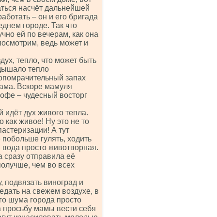
аться насчёт дальнейшей
аботать – он и его бригада
еднем городе. Так что
чно ей по вечерам, как она
посмотрим, ведь может и
дух, тепло, что может быть
 дышало тепло
мопомрачительный запах
сама. Вскоре мамуля
кофе – чудесный восторг
й идёт дух живого тепла.
 как живое! Ну это не то
астеризации! А тут
побольше гулять, ходить
м вода просто животворная.
 сразу отправила её
 получше, чем во всех
, подвязать виноград и
бедать на свежем воздухе, в
го шума города просто
а просьбу мамы вести себя