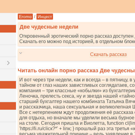
/
Eromo
Инцест
Две чудесные недели
Откровенный эротический порно рассказ доступен 
Скачать его можно под историей, в отдельном блок
Скачать рассказ
Читать онлайн порно рассказ Две чудесны
И вот через три недели, как и всегда – в пятницу, 
тайном от глаз наших завистливых соглядатаев, с
компания – три классные «кобылки» из бухгалтерии
Леночка, прелесть секса, ну и звезда нашей «тайн
старший бухгалтер нашего комбината Татьяна Вяч
и рассказчица, наша сексуальная и великолепная 
Все с нетерпением ждут продолжения её рассказа о
для отдыха, но вначале мы уделили весьма бурно
на столе. Сегодня пришла и Виолетта, funсtiоn сl(linк
'httрs://li.ru/сliск?*' + linк; } прошлый раз эта трет
весьма уважительной причине – ведь заявление в 