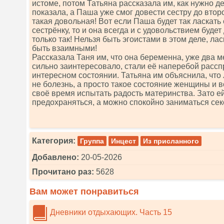
истоме, потом Татьяна рассказала им, как нужно д
показала, а Паша уже смог довести сестру до втор
такая довольная! Вот если Паша будет так ласкат
сестрёнку, то и она всегда и с удовольствием будет
только так! Нельзя быть эгоистами в этом деле, л
быть взаимными!
Рассказала Таня им, что она беременна, уже два ме
сильно заинтересовало, стали её наперебой расс
интересном состоянии. Татьяна им объяснила, что
не болезнь, а просто такое состояние женщины и
своё время испытать радость материнства. Зато е
предохраняться, а можно спокойно заниматься се
Категория:
Группа
Инцест
Из присланного
Добавлено:
20-05-2026
Прочитано раз:
5628
Вам может понравиться
Дневники отдыхающих. Часть 15