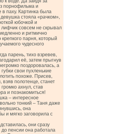
о к воде. Да зайдя за
из порнофильма и
 в паху. Картинка была
 девушка стояла «рачком»,
роткой юбочкой и
й лифчик совсем не скрывал
 медленно и ритмично
о крепкого парня, который
лучаемого чудесного
гда парень, тихо взревев,
агодарил её, затем прыгнув
негромко поздоровалась, а
 губки свои пухленькие
глотить похоже. Присев,
, взяв полотенце, станет
громко ахнул, став
ора и познакомиться!
шка – интересное
овольно тонкий – Таня даже
тянувшись, она
ы и мягко заговорила с
дставилась, они сразу
, до пенсии она работала