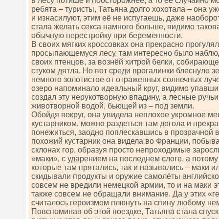
в лесу потише и поосторожнее, а то её случайно 
ребята – туристы, Татьяна долго хохотала – она уж
и изнасилуют, этим её не испугаешь, даже наоборо
стала желать секса намного больше, видимо таков
обычную перестройку при беременности.
В своих мягких кроссовках она прекрасно прогулял
просыпающемуся лесу, там интересно было наблюд
своих птенцов, за вознёй хитрой белки, собирающе
стуком дятла. Но вот среди прогалинки блеснуло зе
немного золотистое от отраженных солнечных луч
озеро напоминало идеальный круг, видимо упавши
создал эту нерукотворную впадину, а лесные ручь
животворной водой, бьющей из – под земли.
Обойдя вокруг, она увидела неплохое укромное ме
кустарником, можно раздеться там догола и прекра
понежиться, заодно поплескавшись в прозрачной в
похожий кустарник она видела во Франции, побывав
склонах гор, образуя просто непроходимые заросл
«маки», с ударением на последнем слоге, а потом
которые там прятались, так и назывались – маки и
скидывали продукты и оружие самолёты английско
совсем не вредили немецкой армии, то и на маки э
также совсем не обращали внимание. Да у этих «
считалось героизмом плюнуть на спину любому не
Повспоминав об этой поездке, Татьяна стала спуск