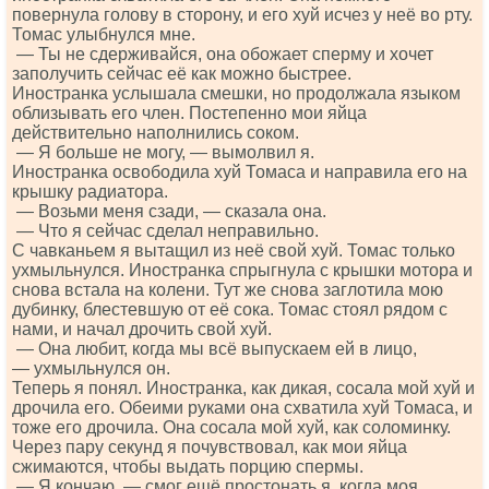
повернула голову в сторону, и его хуй исчез у неё во рту.
Томас улыбнулся мне.
— Ты не сдерживайся, она обожает сперму и хочет
заполучить сейчас её как можно быстрее.
Иностранка услышала смешки, но продолжала языком
облизывать его член. Постепенно мои яйца
действительно наполнились соком.
— Я больше не могу, — вымолвил я.
Иностранка освободила хуй Томаса и направила его на
крышку радиатора.
— Возьми меня сзади, — сказала она.
— Что я сейчас сделал неправильно.
С чавканьем я вытащил из неё свой хуй. Томас только
ухмыльнулся. Иностранка спрыгнула с крышки мотора и
снова встала на колени. Тут же снова заглотила мою
дубинку, блестевшую от её сока. Томас стоял рядом с
нами, и начал дрочить свой хуй.
— Она любит, когда мы всё выпускаем ей в лицо,
— ухмыльнулся он.
Теперь я понял. Иностранка, как дикая, сосала мой хуй и
дрочила его. Обеими руками она схватила хуй Томаса, и
тоже его дрочила. Она сосала мой хуй, как соломинку.
Через пару секунд я почувствовал, как мои яйца
сжимаются, чтобы выдать порцию спермы.
— Я кончаю, — смог ещё простонать я, когда моя