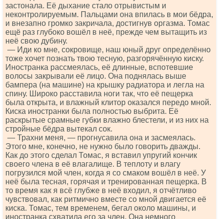
застонала. Её дыхание стало отрывистым и
неконтролируемым. Пальцами она впилась в мои бёдра,
и внезапно громко закричала, достигнув оргазма. Томас
ещё раз глубоко вошёл в неё, прежде чем вытащить из
неё свою дубину.
— Иди ко мне, сокровище, наш юный друг определённо
тоже хочет познать твою тесную, разгорячённую киску.
Иностранка рассмеялась, её длинные, вспотевшие
волосы закрывали её лицо. Она поднялась выше
бампера (на машине) на крышку радиатора и легла на
спину. Широко расставила ноги так, что её пещерка
была открыта, и влажный клитор оказался передо мной.
Киска иностранки была полностью выбрита. Её
раскрытые срамные губки влажно блестели, и из них на
стройные бёдра вытекал сок.
— Трахни меня, — прогнусавила она и засмеялась.
Этого мне, конечно, не нужно было говорить дважды.
Как до этого сделал Томас, я вставил упругий кончик
своего члена в её влагалище. В теплоту и влагу
погрузился мой член, когда я со смаком вошёл в неё. У
неё была тесная, горячая и тренированная пещерка. В
то время как я всё глубже в неё входил, я отчётливо
чувствовал, как ритмично вместе со мной двигается её
киска. Томас, тем временем, бегал около машины, и
иностранка схватила его за член. Она немного