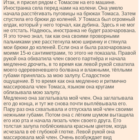
Итак, я присел рядом с Томасом на его машине.
Иностранка села перед нами на колени. Она умело
начала расстёгивать пуговицы на брюках Томаса. Затем
спустила его брюки до коленей. У Томаса был огромный
елдак, который у него торчал, как дубина. Здесь я не мог
не отстать. Надеюсь, иностранка не будет разочарована.
Я это точно знал, так как она своими проворными
пальчиками уже расстегнула мою ширинку и стянула
мои брюки до коленей. Если она и была разочарована
моими 15-ю сантиметрами, то этого не показала. Правой
рукой она обхватила член своего партнёра и начала
медленно дрочить, в то время как левой рукой схватила
моего одеревеневшего болвана и влажными, тёплыми
губами принялась за мою залупу. Сладостное
ощущение. В то время как она медленно и ритмично
массировала член Томаса, языком она кругами
облизывала мою залупу.
Медленно она заглатывала мой член. Она заглатывала
его до конца, и тут же снова почти выплёвывала его.
Пару раз она схватывала и отпускала мой член своими
нежными губами. Потом она с лёгким шумом вытащила
его изо рта и начала лизать член своего друга. Его
толстая залупа поблёскивала красным цветом, когда
исчезала в её глубокой глотке. Левой рукой она
массировала мой член. Очень возбуждает вид