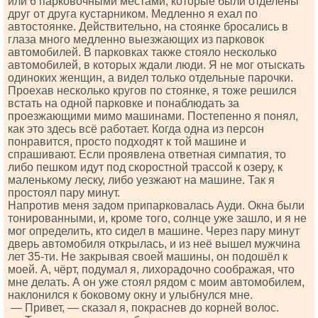
или 6 парковочными местами, которые были отделены
друг от друга кустарником. Медленно я ехал по
автостоянке. Действительно, на стоянке бросались в
глаза много медленно выезжающих из парковок
автомобилей. В парковках также стояло несколько
автомобилей, в которых ждали люди. Я не мог отыскать
одиноких женщин, а видел только отдельные парочки.
Проехав несколько кругов по стоянке, я тоже решился
встать на одной парковке и понаблюдать за
проезжающими мимо машинами. Постепенно я понял,
как это здесь всё работает. Когда одна из персон
понравится, просто подходят к той машине и
спрашивают. Если проявлена ответная симпатия, то
либо пешком идут под скоростной трассой к озеру, к
маленькому леску, либо уезжают на машине. Так я
простоял пару минут.
Напротив меня задом припарковалась Ауди. Окна были
тонированными, и, кроме того, солнце уже зашло, и я не
мог определить, кто сидел в машине. Через пару минут
дверь автомобиля открылась, и из неё вышел мужчина
лет 35-ти. Не закрывая своей машины, он подошёл к
моей. А, чёрт, подумал я, лихорадочно соображая, что
мне делать. А он уже стоял рядом с моим автомобилем,
наклонился к боковому окну и улыбнулся мне.
— Привет, — сказал я, покраснев до корней волос.