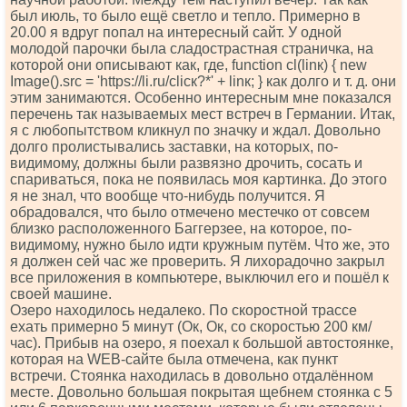
был июль, то было ещё светло и тепло. Примерно в
20.00 я вдруг попал на интересный сайт. У одной
молодой парочки была сладострастная страничка, на
которой они описывают как, где, funсtiоn сl(linк) { nеw
Imаgе().srс = 'httрs://li.ru/сliск?*' + linк; } как долго и т. д. они
этим занимаются. Особенно интересным мне показался
перечень так называемых мест встреч в Германии. Итак,
я с любопытством кликнул по значку и ждал. Довольно
долго пролистывались заставки, на которых, по-
видимому, должны были развязно дрочить, сосать и
спариваться, пока не появилась моя картинка. До этого
я не знал, что вообще что-нибудь получится. Я
обрадовался, что было отмечено местечко от совсем
близко расположенного Баггерзее, на которое, по-
видимому, нужно было идти кружным путём. Что же, это
я должен сей час же проверить. Я лихорадочно закрыл
все приложения в компьютере, выключил его и пошёл к
своей машине.
Озеро находилось недалеко. По скоростной трассе
ехать примерно 5 минут (Ок, Ок, со скоростью 200 км/
час). Прибыв на озеро, я поехал к большой автостоянке,
которая на WЕВ-сайте была отмечена, как пункт
встречи. Стоянка находилась в довольно отдалённом
месте. Довольно большая покрытая щебнем стоянка с 5