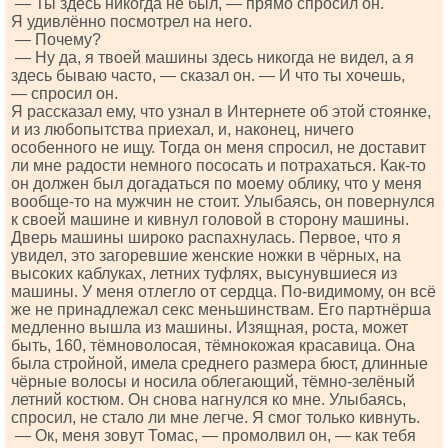
— Ты здесь никогда не был, — прямо спросил он.
Я удивлённо посмотрел на него.
— Почему?
— Ну да, я твоей машины здесь никогда не видел, а я
здесь бываю часто, — сказал он. — И что ты хочешь,
— спросил он.
Я рассказал ему, что узнал в Интернете об этой стоянке,
и из любопытства приехал, и, наконец, ничего
особенного не ищу. Тогда он меня спросил, не доставит
ли мне радости немного пососать и потрахаться. Как-то
он должен был догадаться по моему облику, что у меня
вообще-то на мужчин не стоит. Улыбаясь, он повернулся
к своей машине и кивнул головой в сторону машины.
Дверь машины широко распахнулась. Первое, что я
увидел, это загоревшие женские ножки в чёрных, на
высоких каблуках, летних туфлях, высунувшиеся из
машины. У меня отлегло от сердца. По-видимому, он всё
же не принадлежал секс меньшинствам. Его партнёрша
медленно вышла из машины. Изящная, роста, может
быть, 160, тёмноволосая, тёмнокожая красавица. Она
была стройной, имела среднего размера бюст, длинные
чёрные волосы и носила облегающий, тёмно-зелёный
летний костюм. Он снова нагнулся ко мне. Улыбаясь,
спросил, не стало ли мне легче. Я смог только кивнуть.
— Ок, меня зовут Томас, — промолвил он, — как тебя