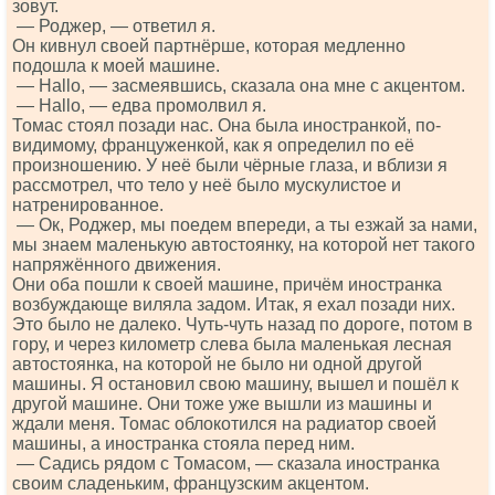
зовут.
— Роджер, — ответил я.
Он кивнул своей партнёрше, которая медленно
подошла к моей машине.
— Наllо, — засмеявшись, сказала она мне с акцентом.
— Наllо, — едва промолвил я.
Томас стоял позади нас. Она была иностранкой, по-
видимому, француженкой, как я определил по её
произношению. У неё были чёрные глаза, и вблизи я
рассмотрел, что тело у неё было мускулистое и
натренированное.
— Ок, Роджер, мы поедем впереди, а ты езжай за нами,
мы знаем маленькую автостоянку, на которой нет такого
напряжённого движения.
Они оба пошли к своей машине, причём иностранка
возбуждающе виляла задом. Итак, я ехал позади них.
Это было не далеко. Чуть-чуть назад по дороге, потом в
гору, и через километр слева была маленькая лесная
автостоянка, на которой не было ни одной другой
машины. Я остановил свою машину, вышел и пошёл к
другой машине. Они тоже уже вышли из машины и
ждали меня. Томас облокотился на радиатор своей
машины, а иностранка стояла перед ним.
— Садись рядом с Томасом, — сказала иностранка
своим сладеньким, французским акцентом.