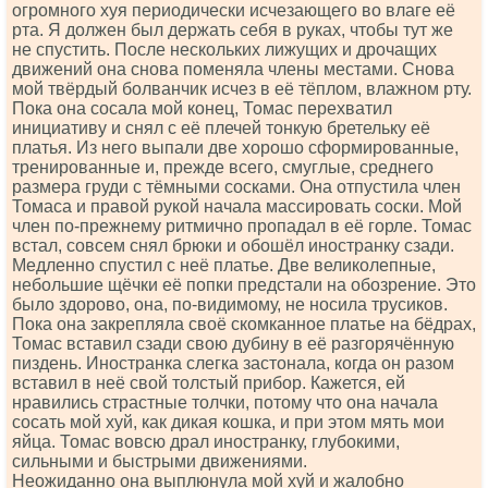
огромного хуя периодически исчезающего во влаге её
рта. Я должен был держать себя в руках, чтобы тут же
не спустить. После нескольких лижущих и дрочащих
движений она снова поменяла члены местами. Снова
мой твёрдый болванчик исчез в её тёплом, влажном рту.
Пока она сосала мой конец, Томас перехватил
инициативу и снял с её плечей тонкую бретельку её
платья. Из него выпали две хорошо сформированные,
тренированные и, прежде всего, смуглые, среднего
размера груди с тёмными сосками. Она отпустила член
Томаса и правой рукой начала массировать соски. Мой
член по-прежнему ритмично пропадал в её горле. Томас
встал, совсем снял брюки и обошёл иностранку сзади.
Медленно спустил с неё платье. Две великолепные,
небольшие щёчки её попки предстали на обозрение. Это
было здорово, она, по-видимому, не носила трусиков.
Пока она закрепляла своё скомканное платье на бёдрах,
Томас вставил сзади свою дубину в её разгорячённую
пиздень. Иностранка слегка застонала, когда он разом
вставил в неё свой толстый прибор. Кажется, ей
нравились страстные толчки, потому что она начала
сосать мой хуй, как дикая кошка, и при этом мять мои
яйца. Томас вовсю драл иностранку, глубокими,
сильными и быстрыми движениями.
Неожиданно она выплюнула мой хуй и жалобно