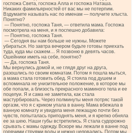
госпожа Света, госпожа Алла и госпожа Наташа.
Никаких фамильярностей от вас мы не потерпим.
Вздумаете называть нас по именам — получите хлыста.
Понятно?
— Понятно, госпожа Таня, — ответила мама. Госпожа
посмотрела на меня, и я поспешно добавила:
— Понятно, госпожа Таня.
— Сегодня вы нам больше не нужны. Можете
убираться. Но завтра вечером будьте готовы приехать
туда, куда мы скажем… Я позвоню в девять часов.
Ошейники иметь на себе, понятно?
— Да, госпожа Таня.
Мы вернулись домой и, не глядя друг на друга,
разошлись по своим комнатам. Потом я пошла мыться,
а мама стала готовить обед. Я стояла под душем и
вспоминала не унизительное положение, в которое мы
обе попали, а близость прекрасного маминого тела и ее
поцелуи. Я и сама не заметила, как стала
мастурбировать. Через полминуты меня потряс такой
оргазм, что я с криком упала в ванну. Мама вбежала в
ванную комнату и увидела меня лежащую почти без
чувств, попыталась приподнять меня, и я крепко обняла
ее за шею. Наши губы встретились. Я стала судорожно
срывать с мамы одежду. Вскоре мы лежали в ванне под
горячими струями воды и нежно целовались. Потом мы