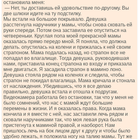
остановила меня:
— Нет, ты доставишь ей удовольствие по-другому. Вы
две шлюхи идите на ту подстилку.
Мы встали на большое покрывало. Девушка
расстегнула наручники у мамы, чтобы снова сковать ей
руки спереди. Потом она заставила ее опуститься на
четвереньки. Круглая попа моей прекрасной мамы
оказалась прямо передо мной. Я поняла, что должна
делать. опустилась на колени и прижалась к ней своим
страпоном. Мама подалась назад, но страпон все не
попадал во влагалище. Тогда девушка, руководившая
нами, приставила конец страпона ко входу и приказала
мне двигаться. Я засадила страпон в мамино лоно.
Девушка стояла рядом на коленях и следила, чтобы
страпон не покидал влагалища. Мама кричала и стонала
от наслаждения. Убедившись, что я все делаю
правильно, девушка встала и отошла к подругам.
Видеокамера работала без остановки, так что у меня не
было сомнений, что нас с мамой ждут большие
перемены в жизни. И я оказалась права. Когда мама
кончила и я вместе с ней, нас заставили лечь рядом и
сковали наручниками так, что моя левая рука была
пристегнута к маминой правой, и наоборот. Нам
пришлось лечь на бок лицом друг к другу и чтобы было
удобно лежать, я положила ногу на талию мамы. Тут же