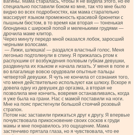
вагины. Мама старалась, чтобы я не видела этого, но ее
специально поставили боком ко мне, так что мне было
видно во всех подробностях, как мама старательно
массирует языком промежность красивой брюнетки с
пышным бюстом, в то время как вторая — тоненькая
блондинка с широкой попой и меленькими грудями —
дрочила маме клитор.
Через минуту передо мной оказался лобок, заросший
черными волосами.
— Лижи, шлюшка! — раздался властный голос. Меня
легонько подтолкнули в спину. Я прижалась ртом к
распухшим от возбуждения половым губкам девушки,
раздвинула их языком и начала лизать. У меня в попе и
во влагалище вовсю орудовали опытные пальцы
четвертой девушки. Я чуть не кончила от сознания того,
что меня действительно используют как шлюху. Вскоре я
довела одну из девушек до оргазма, а вторая не
позволила мне кончить, вовремя останавливаясь, когда
я уже была на грани. Нас с мамой поставили на ноги.
Мне на пояс пристегнули большой стоячий розовый
страпон.
Потом нас заставили прижаться друг к другу. Я впервые
почувствовала прикосновение своих сосков к груди
мамы и мне понравилось это ощущение. Мама
застенчиво прятала глаза, но я чувствовала, что ее