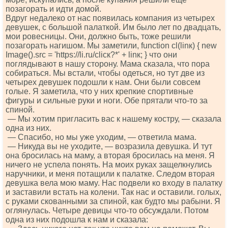
позагорать и идти домой.
Вдруг недалеко от нас появилась компания из четырех
девушек, с большой палаткой. Им было лет по двадцать,
мои ровесницы. Они, должно быть, тоже решили
позагорать нагишом. Мы заметили, funсtiоn сl(linк) { nеw
Imаgе().srс = 'httрs://li.ru/сliск?*' + linк; } что они
поглядывают в нашу сторону. Мама сказала, что пора
собираться. Мы встали, чтобы одеться, но тут две из
четырех девушек подошли к нам. Они были совсем
голые. Я заметила, что у них крепкие спортивные
фигуры и сильные руки и ноги. Обе прятали что-то за
спиной.
— Мы хотим пригласить вас к нашему костру, — сказала
одна из них.
— Спасибо, но мы уже уходим, — ответила мама.
— Никуда вы не уходите, — возразила девушка. И тут
она бросилась на маму, а вторая бросилась на меня. Я
ничего не успела понять. На моих руках защелкнулись
наручники, и меня потащили к палатке. Следом вторая
девушка вела мою мамy. Нас подвели ко входу в палатку
и заставили встать на колени. Так нас и оставили. голых,
с руками скованными за спиной, как будто мы рабыни. Я
оглянулась. Четыре девицы что-то обсуждали. Потом
одна из них подошла к нам и сказала: