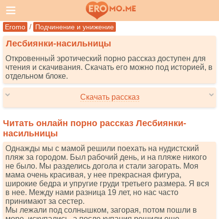
/
Eromo
Подчинение и унижение
Лесбиянки-насильницы
Откровенный эротический порно рассказ доступен для
чтения и скачивания. Скачать его можно под историей, в
отдельном блоке.
Скачать рассказ
Читать онлайн порно рассказ Лесбиянки-
насильницы
Однажды мы с мамой решили поехать на нудистский
пляж за городом. Был рабочий день, и на пляже никого
не было. Мы разделись догола и стали загорать. Моя
мама очень красивая, у нее прекрасная фигура,
широкие бедра и упругие груди третьего размера. Я вся
в нее. Между нами разница 19 лет, но нас часто
принимают за сестер.
Мы лежали под солнышком, загорая, потом пошли в
море, искупались, а после купания решили еще