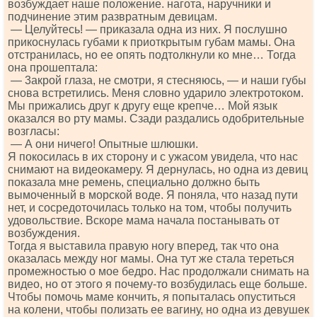
возбуждает наше положение. нагота, наручники и
подчинение этим развратным девицам.
— Целуйтесь! — приказала одна из них. Я послушно
прикоснулась губами к приоткрытым губам мамы. Она
отстранилась, но ее опять подтолкнули ко мне… Тогда
она прошептала:
— 3акрой глаза, не смотри, я стесняюсь, — и наши губы
снова встретились. Меня словно ударило электротоком.
Мы прижались друг к другу еще крепче… Мой язык
оказался во рту мамы. Сзади раздались одобрительные
возгласы:
— А они ничего! Опытные шлюшки.
Я покосилась в их сторону и с ужасом увидела, что нас
снимают на видеокамеру. Я дернулась, но одна из девиц
показала мне ремень, специально должно быть
вымоченный в морской воде. Я поняла, что назад пути
нет, и сосредоточилась только на том, чтобы получить
удовольствие. Вскоре мама начала постанывать от
возбуждения.
Тогда я выставила правую ногу вперед, так что она
оказалась между ног мамы. Она тут же стала тереться
промежностью о мое бедро. Нас продолжали снимать на
видео, но от этого я почему-то возбудилась еще больше.
Чтобы помочь маме кончить, я попыталась опуститься
на колени, чтобы полизать ее вагину, но одна из девушек