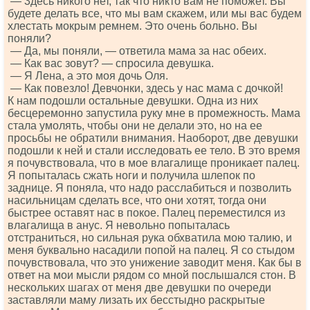
— 3десь никого нет, так что никто вам не поможет. Вы
будете делать все, что мы вам скажем, или мы вас будем
хлестать мокрым ремнем. Это очень больно. Вы
поняли?
— Да, мы поняли, — ответила мама за нас обеих.
— Как вас зовут? — спросила девушка.
— Я Лена, а это моя дочь Оля.
— Как повезло! Девчонки, здесь у нас мама с дочкой!
К нам подошли остальные девушки. Одна из них
бесцеремонно запустила руку мне в промежность. Мама
стала умолять, чтобы они не делали это, но на ее
просьбы не обратили внимания. Наоборот, две девушки
подошли к ней и стали исследовать ее тело. В это время
я почувствовала, что в мое влагалище проникает палец.
Я попыталась сжать ноги и получила шлепок по
заднице. Я поняла, что надо расслабиться и позволить
насильницам сделать все, что они хотят, тогда они
быстрее оставят нас в покое. Палец переместился из
влагалища в анус. Я невольно попыталась
отстраниться, но сильная рука обхватила мою талию, и
меня буквально насадили попой на палец. Я со стыдом
почувствовала, что это унижение заводит меня. Как бы в
ответ на мои мысли рядом со мной послышался стон. В
нескольких шагах от меня две девушки по очереди
заставляли маму лизать их бесстыдно раскрытые