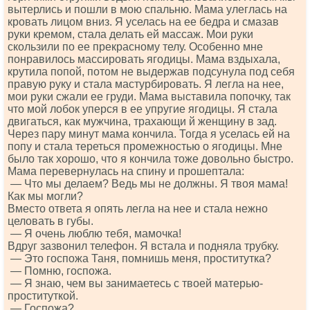
вытерлись и пошли в мою спальню. Мама улеглась на
кровать лицом вниз. Я уселась на ее бедра и смазав
руки кремом, стала делать ей массаж. Мои руки
скользили по ее прекрасному телу. Особенно мне
понравилось массировать ягодицы. Мама вздыхала,
крутила попой, потом не выдержав подсунула под себя
правую руку и стала мастурбировать. Я легла на нее,
мои руки сжали ее груди. Мама выставила попочку, так
что мой лобок уперся в ее упругие ягодицы. Я стала
двигаться, как мужчина, трахающи й женщину в зад.
Через пару минут мама кончила. Тогда я уселась ей на
попу и стала тереться промежностью о ягодицы. Мне
было так хорошо, что я кончила тоже довольно быстро.
Мама перевернулась на спину и прошептала:
— Что мы делаем? Ведь мы не должны. Я твоя мама!
Как мы могли?
Вместо ответа я опять легла на нее и стала нежно
целовать в губы.
— Я очень люблю тебя, мамочка!
Вдруг зазвонил телефон. Я встала и подняла трубку.
— Это госпожа Таня, помнишь меня, проститутка?
— Помню, госпожа.
— Я знаю, чем вы занимаетесь с твоей матерью-
проституткой.
— Госпожа?