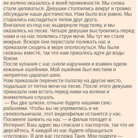
ее колено оказалось в моей промежности. Мы снова
стали целоваться. Девушки столпились вокруг и громко
обсуждали наши достоинства. Нам было все равно. Мы
старались насладиться телом друг друга.
Внезапно из-под нас выдернули подстилку, и мы
оказались на песке. Четыре девушки выстроились перед
нами и на нас полились струи мочи. Мы тут же стали
мокрые. Вскоре они перестали поливать нас и
приказали сходить в море ополоснуться. Мы были
скованы вместе, так что нам пришлось идти до воды
боком.
После купания с нас сняли наручники и взамен одели
кожаные ошейники. Мой ошейник был жестким и
неприятно царапал шею.
Нам приказали перенести палатку на другое место,
подальше от пятна мочи на песке. После этого девушки
приказали нам встать перед ними на колени и
внимательно слушать.
— Вы две шлюхи, отныне будете нашими секс-
рабынями. Чтобы вы не упрямились и не
своевольничали, этот видеофильм останется у нас.
Посмеете заявить на нас — и фильм попадет в
Интернет. Ваш адрес мы списали с паспортов, так что не
дергайтесь. К каждой из нас будете обращаться
«госпожа». Я для вас госпожа Таня. Мои подруги —