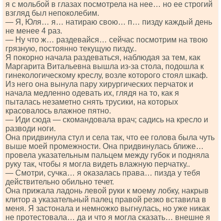
я с мольбой в глазах посмотрела на нее… но ее строгий
взгляд был непоколебим.
— Я, Юля… я… натираю свою… п… пизду каждый день
не менее 4 раз.
— Ну что ж… раздевайся… сейчас посмотрим на твою
грязную, постоянно текущую пизду..
Я покорно начала раздеваться, наблюдая за тем, как
Маргарита Витальевна вышла из-за стола, подошла к
гинекологическому креслу, возле которого стоял шкаф.
Из него она вынула пару хирургических перчаток и
начала медленно одевать их, глядя на то, как я
пыталась незаметно снять трусики, на которых
красовалось влажное пятно.
— Иди сюда — скомандовала врач; садись на кресло и
разводи ноги.
Она придвинула стул и села так, что ее голова была чуть
выше моей промежности. Она придвинулась ближе…
провела указательным пальцем между губок и подняла
руку так, чтобы я могла видеть влажную перчатку..
— Смотри, сучка… я оказалась права… пизда у тебя
действительно обильно течет.
Она прижала ладонь левой руки к моему лобку, накрыв
клитор а указательный палец правой резко вставила в
меня. Я застонала и немножко выгнулась, но уже никак
не протестовала… да и что я могла сказать… внешне я