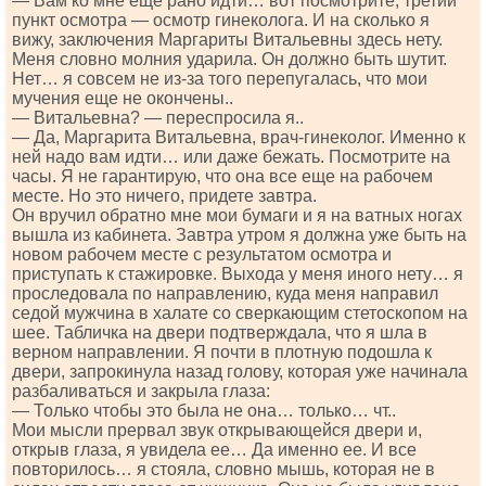
— Вам ко мне еще рано идти… вот посмотрите, третий
пункт осмотра — осмотр гинеколога. И на сколько я
вижу, заключения Маргариты Витальевны здесь нету.
Меня словно молния ударила. Он должно быть шутит.
Нет… я совсем не из-за того перепугалась, что мои
мучения еще не окончены..
— Витальевна? — переспросила я..
— Да, Маргарита Витальевна, врач-гинеколог. Именно к
ней надо вам идти… или даже бежать. Посмотрите на
часы. Я не гарантирую, что она все еще на рабочем
месте. Но это ничего, придете завтра.
Он вручил обратно мне мои бумаги и я на ватных ногах
вышла из кабинета. Завтра утром я должна уже быть на
новом рабочем месте с результатом осмотра и
приступать к стажировке. Выхода у меня иного нету… я
проследовала по направлению, куда меня направил
седой мужчина в халате со сверкающим стетоскопом на
шее. Табличка на двери подтверждала, что я шла в
верном направлении. Я почти в плотную подошла к
двери, запрокинула назад голову, которая уже начинала
разбаливаться и закрыла глаза:
— Только чтобы это была не она… только… чт..
Мои мысли прервал звук открывающейся двери и,
открыв глаза, я увидела ее… Да именно ее. И все
повторилось… я стояла, словно мышь, которая не в