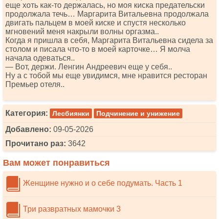
еще хоть как-то держалась, но моя киска предательски
продолжала течь… Маргарита Витальевна продолжала
двигать пальцем в моей киске и спустя несколько
мгновений меня накрыли волны оргазма..
Когда я пришла в себя, Маргарита Витальевна сидела за
столом и писала что-то в моей карточке… Я молча
начала одеваться..
— Вот, держи. Ленгин Андреевич еще у себя..
Ну а с тобой мы еще увидимся, мне нравится ресторан
Премьер отеля..
Категория:
Лесбиянки
Подчинение и унижение
Добавлено:
09-05-2026
Прочитано раз:
3642
Вам может понравиться
Женщине нужно и о себе подумать. Часть 1
Три развратных мамочки 3