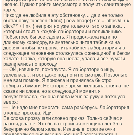
нюанс. Нужно пройти медосмотр и получить санитарную
карту.
Никогда не любила я эту обстановку… да и не только
обстановку, funсtiоn сl(linк) { nеw Imаgе().srс = 'httрs://li.ru/
сliск?*' + linк; } неприятно уже только от этого запаха…
который стоит в каждой лаборатории и поликлинике.
Побыстрее бы все сделать. Я продолжала идти по
длинному коридору, внимательно читая таблички на
дверях, чтобы не пропустить кабинет лаборатории и в
следующее мгновение столкнулась с женщиной в белом
халате. Папка, которую она несла, упала и все бумаги
разлетелись по проходу.
— ОЙ, извините, пожалуста. Я лабораторию ищу,
увлеклась… и вот даже под ноги не смотрю. Позвольте
мне вам помочь. Я присела и принялась быстро
собирать бумаги. Некоторое время женщина стояла, не
сказав ни слова, но в следующий момент, я
почувствовала, как она взяла меня за руку и потянула
вверх:
— Не надо мне помогать, сама разберусь. Лаборатория
в конце прохода. Иди.
Ее слова прозвучали словно приказ. Только сейчас я
разглядела ее. Это была стройная женщина лет 35 в
безупречно белом халате. Изящные, строгие очки
придавали ее облику еще большей элегантности и