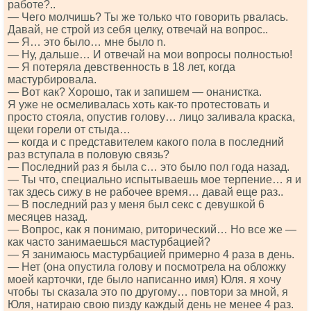
работе?..
— Чего молчишь? Ты же только что говорить рвалась.
Давай, не строй из себя целку, отвечай на вопрос..
— Я… это было… мне было n.
— Ну, дальше… И отвечай на мои вопросы полностью!
— Я потеряла девственность в 18 лет, когда
мастурбировала.
— Вот как? Хорошо, так и запишем — онанистка.
Я уже не осмеливалась хоть как-то протестовать и
просто стояла, опустив голову… лицо заливала краска,
щеки горели от стыда…
— когда и с представителем какого пола в последний
раз вступала в половую связь?
— Последний раз я была с… это было пол года назад.
— Ты что, специально испытываешь мое терпение… я и
так здесь сижу в не рабочее время… давай еще раз..
— В последний раз у меня был секс с девушкой 6
месяцев назад.
— Вопрос, как я понимаю, риторический… Но все же —
как часто занимаешься мастурбацией?
— Я занимаюсь мастурбацией примерно 4 раза в день.
— Нет (она опустила голову и посмотрела на обложку
моей карточки, где было написанно имя) Юля. я хочу
чтобы ты сказала это по другому… повтори за мной, я
Юля, натираю свою пизду каждый день не менее 4 раз.