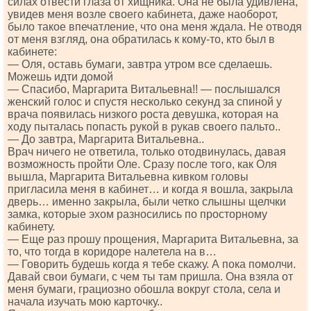
силах отвести глаза от хищника. Она не была удивлена,
увидев меня возле своего кабинета, даже наоборот,
было такое впечатление, что она меня ждала. Не отводя
от меня взгляд, она обратилась к кому-то, кто был в
кабинете:
— Оля, оставь бумаги, завтра утром все сделаешь.
Можешь идти домой
— Спасибо, Маргарита Витальевна!! — послышался
женский голос и спустя несколько секунд за спиной у
врача появилась низкого роста девушка, которая на
ходу пыталась попасть рукой в рукав своего пальто..
— До завтра, Маргарита Витальевна..
Врач ничего не ответила, только отодвинулась, давая
возможность пройти Оле. Сразу после того, как Оля
вышла, Маргарита Витальевна кивком головы
пригласила меня в кабинет… и когда я вошла, закрыла
дверь… именно закрыла, были четко слышны щелчки
замка, которые эхом разносились по просторному
кабинету.
— Еще раз прошу прощения, Маргарита Витальевна, за
то, что тогда в коридоре налетела на в…
— Говорить будешь когда я тебе скажу. А пока помолчи.
Давай свои бумаги, с чем ты там пришла. Она взяла от
меня бумаги, грациозно обошла вокруг стола, села и
начала изучать мою карточку..