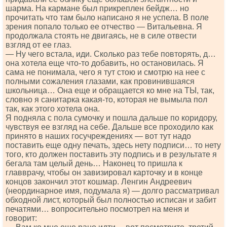
шарма. На кармане был прикреплен бейдж… но
прочитать что там было написано я не успела. В поле
зрения попало только ее отчество — Витальевна. Я
продолжала стоять не двигаясь, не в силе отвести
взгляд от ее глаз.
— Ну чего встала, иди. Сколько раз тебе повторять, д…
она хотела еще что-то добавить, но остановилась. Я
сама не понимала, чего я тут стою и смотрю на нее с
полными сожаления глазами, как провинившаяся
школьница… Она еще и обращается ко мне на ТЫ, так,
словно я санитарка какая-то, которая не вымыла пол
так, как этого хотела она.
Я подняла с пола сумочку и пошла дальше по коридору,
чувствуя ее взгляд на себе. Дальше все проходило как
принято в наших госучреждениях — вот тут надо
поставить еще одну печать, здесь нету подписи… то нету
того, кто должен поставить эту подпись и в результате я
бегала там целый день… Наконец то пришла к
главврачу, чтобы он завизировал карточку и в конце
концов закончил этот кошмар. Ленгин Андреевич
(неординарное имя, подумала я) — долго рассматривал
обходной лист, который был полностью исписан и забит
печатями… вопросительно посмотрел на меня и
говорит: