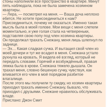
стоны наполнили все пространство в квартире. Минут
пять наблюдала, пока не была замечена хозяином
квартиры.
— Лера, — посмотрел на меня. — Ваша доча неплохо
ебется. Не хотите присоединиться к нам?
Присоединиться, почему не оказаться. Именно такая
мысль была в моей голове. Мои вещи с меня слетели
моментально, и уже голая стала на четвереньки,
подставляя свою попу под член хозяина квартиры.
Он продолжал трахать Снежану, меня лишь шлепнул по
заднице.
— Эх… Какая сладкая сучка. И вытащил свой член из
моей дочери и тут же всадил в меня. Снежана устало
рухнула на кровать. Я видела её взгляд, который не
передать словами. Горячий и возбуждённый, правая
ляжка была в крови. Снежана тяжело дышала. Он
трахал меня, словно бешеную сучку, чувствуя, как
впивается его член в моё порядком разбитое
влагалище.
После этого мы получили ту скидку, но хозяин квартиры
приходил трахать именно Снежану, бывало, что
приходил с друзьями. Снежане нравилось обслуживать
владе.
Прислано: Джон Смит