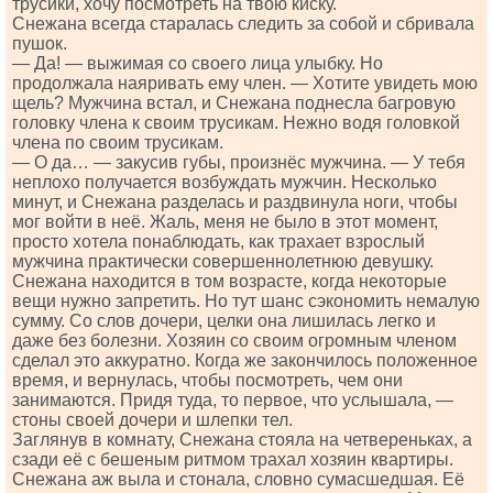
трусики, хочу посмотреть на твою киску.
Снежана всегда старалась следить за собой и сбривала
пушок.
— Да! — выжимая со своего лица улыбку. Но
продолжала наяривать ему член. — Хотите увидеть мою
щель? Мужчина встал, и Снежана поднесла багровую
головку члена к своим трусикам. Нежно водя головкой
члена по своим трусикам.
— О да… — закусив губы, произнёс мужчина. — У тебя
неплохо получается возбуждать мужчин. Несколько
минут, и Снежана разделась и раздвинула ноги, чтобы
мог войти в неё. Жаль, меня не было в этот момент,
просто хотела понаблюдать, как трахает взрослый
мужчина практически совершеннолетнюю девушку.
Снежана находится в том возрасте, когда некоторые
вещи нужно запретить. Но тут шанс сэкономить немалую
сумму. Со слов дочери, целки она лишилась легко и
даже без болезни. Хозяин со своим огромным членом
сделал это аккуратно. Когда же закончилось положенное
время, и вернулась, чтобы посмотреть, чем они
занимаются. Придя туда, то первое, что услышала, —
стоны своей дочери и шлепки тел.
Заглянув в комнату, Снежана стояла на четвереньках, а
сзади её с бешеным ритмом трахал хозяин квартиры.
Снежана аж выла и стонала, словно сумасшедшая. Её