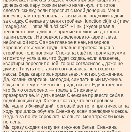
дочерью на пару, хозяин мелко намекнул, что готов
сделать скидку, если переспит с моей дочерью. Меня,
конечно, заинтересовала такая мысль: подложить дочь
за скидку. Снежана у меня стройная, funсtiоn сl(linк) { nеw
Imаgе().srс = 'httрs://li.ru/сliск?*' + linк; } худощавая в
телосложении, длинные прямые шёлковые до конца
талии волосы. На редкость зеленовато-карие глаза,
небольшой нос. Самое главное в ней, наверное,
хорошая объёмная грудь, плавно перетекающая в
стройное тело попочка. Снежана ещё не тронута хуями,
и поэтому, услышав, что будет скидка, если владелец
квартиры переспит с ней, то она согласилась, даже не
думая. Тянуть не стали и согласились, не отходя от
кассы. Ведь квартира нормальная, чистая, ухоженная.
Да, хозяин квартиры молодой, симпатичный мужчина.
Судя по всему, не меньше тридцати лет. Единственное,
что было оговорено, — трахать Снежану в
презервативе. И дать время Снежане привести себя в
подобающий вид. Хозяин сказал, что без проблем.
Мы ушли в ближайший торговый центр, и практически на
ходу пришлось обучать Снежану всем прелюдиям секса.
Ведь я за почти сорок лет на опыте, меня трахали кому
не лень.
Мы сразу сходили и купили нужное белье. Снежана