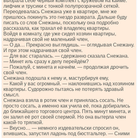
выбрала себе черный комплект с кружевом на кайме:
лифчик и трусики с тонкой полупрозрачной сеткой.
Переодевалась Снежана уже в квартире, мне же
пришлось покинуть это гнездо разврата. Дальше буду
писать со слов Снежаны, поскольку она подробно
рассказала, как трахал её владелец квартиры.
Войдя в комнату, где уже сидел хозяин квартиры,
надрачивая свой не маленький член,
— О да… Прекрасно выглядишь. — оглядывая Снежану.
И при этом надрачивая свой член.
— Для вас старалась. — сдержанно сказала Снежана.
— Минет иль сразу к делу перейдём?
— Пожалуй, с минета и начнём. — продолжая дрочить
свой член.
Снежана подошла к нему и, мастурбируя ему,
— Какой у вас огромный. — наклонившись над хозяином
квартиры. Судорожно пытаясь не потерять здравый
смысл.
Снежана взяла в ротик член и принялась сосать. Не
просто сосать, а именно как учила её, пока добирались
до ближайшего торгового центра. Пять минут минета, и
он залил её рот своей спермой. Но она вытерла член
какой-то тряпкой.
— Вкусно… — немного издевательски спросил он,
впившись, запустил ладонь под бюстгальтер. — Сними