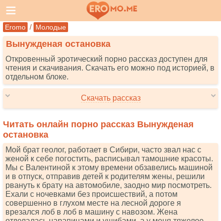
/
Eromo
Молодые
Вынужденая остановка
Откровенный эротический порно рассказ доступен для
чтения и скачивания. Скачать его можно под историей, в
отдельном блоке.
Скачать рассказ
Читать онлайн порно рассказ Вынужденая
остановка
Мой брат геолог, работает в Сибири, часто звал нас с
женой к себе погостить, расписывал тамошние красоты.
Мы с Валентиной к этому времени обзавелись машиной
и в отпуск, отправив детей к родителям жены, решили
рвануть к брату на автомобиле, заодно мир посмотреть.
Ехали с ночевками без происшествий, а потом
совершенно в глухом месте на лесной дороге я
врезался лоб в лоб в машину с навозом. Жена
отделалась царапинами и ушибами, а у меня тяжелое