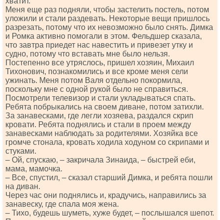
хватит.
Меня еще раз подняли, чтобы застелить постель, потом
уложили и стали раздевать. Некоторые вещи пришлось
разрезать, потому что их невозможно было снять. Димка
и Ромка активно помогали в этом. Фельдшер сказала,
что завтра приедет нас навестить и привезет утку и
судно, потому что вставать мне было нельзя.
Постепенно все утряслось, пришел хозяин, Михаил
Тихонович, познакомились и все кроме меня сели
ужинать. Меня потом Валя отдельно покормила,
поскольку мне с одной рукой было не справиться.
Посмотрели телевизор и стали укладываться спать.
Ребята побрыкались на своем диване, потом затихли.
За занавесками, где легли хозяева, раздался скрип
кровати. Ребята поднялись и стали в проем между
занавесками наблюдать за родителями. Хозяйка все
громче стонала, кровать ходила ходуном со скрипами и
стуками.
– Ой, спускаю, – закричала Зинаида, – быстрей еби,
мама, мамочка.
– Все, спустил, – сказал старший Димка, и ребята пошли
на диван.
Через час они поднялись и, крадучись, направились за
занавеску, где спала моя жена.
– Тихо, будешь шуметь, хуже будет, – послышался шепот.