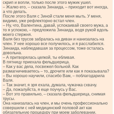
скрип и вопли, только после этого мужик ушел.
– Жалко его, – сказала Зинаида, – приходит вот иногда,
а что делать.
После этого Валя с Зиной стали меня мыть. У меня,
видимо, уже рефлекторно встал член.
– Ну, что, Валентина, давай, успокаивай своего мужа, а
то я успокою, – предложила Зинаида, водя рукой вдоль
моего стержня.
Валя без трусов забралась на диван и нанизалась на
член. У нее хорошо все получилось, и я расслабился.
Зинаида, наблюдавшая за процессом, тоже осталась
довольна.
– А притворялась целкой, ты ебливая.
В пятницу приехала фельдшерица.
– Как у вас дела, посвежел больной. Как
размагничиваетесь – то, дрочите или как я показывала?
– Вы хорошо научили, спасибо Вам, – поблагодарила
Валя.
– Так значит, я зря ехала, думала, чужачка схвачу.
– Да, пожалуйста, я еще поучусь у Вас.
– Вот это правильно, – сказала фельдшерица, снимая
трусы.
Она нанизалась на член, и мы очень профессионально
совершили с ней медицинский половой акт как
обязательную процедуру при моем заболевании.