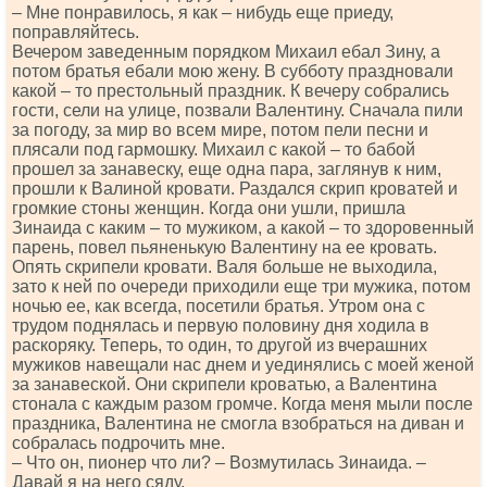
– Мне понравилось, я как – нибудь еще приеду,
поправляйтесь.
Вечером заведенным порядком Михаил ебал Зину, а
потом братья ебали мою жену. В субботу праздновали
какой – то престольный праздник. К вечеру собрались
гости, сели на улице, позвали Валентину. Сначала пили
за погоду, за мир во всем мире, потом пели песни и
плясали под гармошку. Михаил с какой – то бабой
прошел за занавеску, еще одна пара, заглянув к ним,
прошли к Валиной кровати. Раздался скрип кроватей и
громкие стоны женщин. Когда они ушли, пришла
Зинаида с каким – то мужиком, а какой – то здоровенный
парень, повел пьяненькую Валентину на ее кровать.
Опять скрипели кровати. Валя больше не выходила,
зато к ней по очереди приходили еще три мужика, потом
ночью ее, как всегда, посетили братья. Утром она с
трудом поднялась и первую половину дня ходила в
раскоряку. Теперь, то один, то другой из вчерашних
мужиков навещали нас днем и уединялись с моей женой
за занавеской. Они скрипели кроватью, а Валентина
стонала с каждым разом громче. Когда меня мыли после
праздника, Валентина не смогла взобраться на диван и
собралась подрочить мне.
– Что он, пионер что ли? – Возмутилась Зинаида. –
Давай я на него сяду.