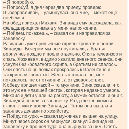
– Я попробую.
– Попробуй, я дня через два приеду, проверю.
Выздоравливай, – улыбнулась она мне, – может еще
поебемся.
На обед приехал Михаил. Зинаида ему рассказала, как
фельдшерица снимала у меня напряжение.
– Пойдем, покажешь, – сказал он и направился за
занавеску.
Раздались уже привычные скрипы кровати и вопли
Зинаиды. Вечером мы все поужинали, а братья
вернулись поздно и поели отдельно. Опять телевизор и
спать. Хозяевам, видимо хватило дневного сеанса, они
уснули без кроватного скрипа, а братьям не спалось.
Они опять на цыпочках прокрались к Валентине и
заскрипели кроватью. Жена застонала, но, мне
показалось, не от отчаяния, а от удовольствия.
К обеду пришел какой – то мужчина. Зина сказала, что
это муж ее младшей сестры, которая недавно умерла.
Михаил и дети ушли на работу, а мужик остался, и они с
Зинаидой пошли за занавеску. Раздался знакомый
скрип, стуки и вопли Зинаиды. Потом она вышла и
занялась делами по хозяйству.
– Пойду, покурю, – сказал мужчина и вышел на улицу.
Минут через сорок он вернулся, кивнул Зинаиде на
занавеску и прошел туда, она нырнула за ним. Опять