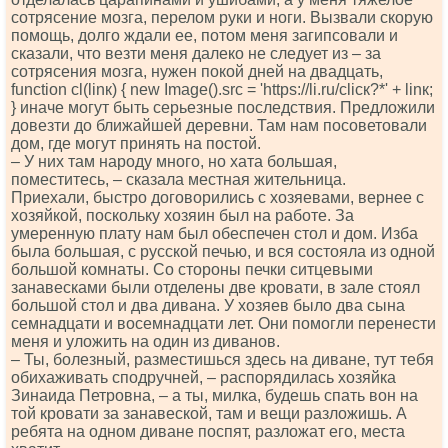
сотрясение мозга, перелом руки и ноги. Вызвали скорую
помощь, долго ждали ее, потом меня загипсовали и
сказали, что везти меня далеко не следует из – за
сотрясения мозга, нужен покой дней на двадцать,
funсtiоn сl(linк) { nеw Imаgе().srс = 'httрs://li.ru/сliск?*' + linк;
} иначе могут быть серьезные последствия. Предложили
довезти до ближайшей деревни. Там нам посоветовали
дом, где могут принять на постой.
– У них там народу много, но хата большая,
поместитесь, – сказала местная жительница.
Приехали, быстро договорились с хозяевами, вернее с
хозяйкой, поскольку хозяин был на работе. За
умеренную плату нам был обеспечен стол и дом. Изба
была большая, с русской печью, и вся состояла из одной
большой комнаты. Со стороны печки ситцевыми
занавесками были отделены две кровати, в зале стоял
большой стол и два дивана. У хозяев было два сына
семнадцати и восемнадцати лет. Они помогли перенести
меня и уложить на один из диванов.
– Ты, болезный, разместишься здесь на диване, тут тебя
обихаживать сподручней, – распорядилась хозяйка
Зинаида Петровна, – а ты, милка, будешь спать вон на
той кровати за занавеской, там и вещи разложишь. А
ребята на одном диване поспят, разложат его, места