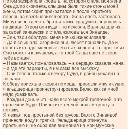
Потом заскрипела кровать, на которой спала моя жена.
Она долго скрипела, слышны были тихие стоны моей
жены, потом скрип прекратился и после короткого
перерыва возобновился опять. Жена опять застонала.
Минут через десять братья также крадучись вернулись
на диван. Утром они куда – то исчезли, Валя вышла из –
за своей занавески и стала жаловаться Зинаиде.
– Зин, твои оболтусы меня ночью изнасиловали.
– Да я слышала, озорники они, любят пошалить. Да и
понять их надо, молодые, ебаться хочется. Ты прости их.
Оно может и к лучшему, а то твой Саша еще не скоро
тебе вставит.
– Называется, пожаловалась, – в сердцах сказала жена,
– а где эти паразиты, я им сама все выскажу.
– Они теперь только к вечеру будут, в район уехали на
лошади.
К обеду приехала скорая помощь, привезли утку и судно.
Фельдшерица проинструктировала Валю, как за мной
надо ухаживать.
– Каждый день мыть надо всего мокрой тряпочкой, а то
пролежни будут. Принесите теплой воды и тряпку, я
покажу.
Я лежал под простыней без трусов. Валя с Зинаидой
принесли воду и тряпки. Фельдшерица откинула
простыню и, не обращая внимания на мои мужские