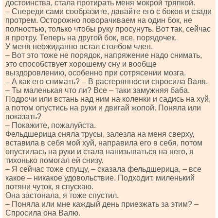
достоинства, стала протирать меня мокрой тряпкой.
– Спереди сами сообразите, давайте его с боков и сзади
протрем. Осторожно поворачиваем на один бок, не
полностью, только чтобы руку просунуть. Вот так, сейчас
я протру. Теперь на другой бок, все, порядочек.
У меня неожиданно встал столбом член.
– Вот это тоже не порядок, напряжение надо снимать,
это способствует хорошему сну и вообще
выздоровлению, особенно при сотрясении мозга.
– А как его снимать? – В растерянности спросила Валя.
– Ты маленькая что ли? Все – таки замужняя баба.
Подрочи или встань над ним на коленки и садись на хуй,
а потом опустись на руки и двигай жопой. Поняла или
показать?
– Покажите, пожалуйста.
Фельдшерица сняла трусы, залезла на меня сверху,
вставила в себя мой хуй, направила его в себя, потом
опустилась на руки и стала нанизываться на него, я
тихонько помогал ей снизу.
– Я сейчас тоже спущу, – сказала фельдшерица, – все
какое – никакое удовольствие. Подходит, миленький
потяни чуток, я спускаю.
Она застонала, я тоже спустил.
– Поняла или мне каждый день приезжать за этим? –
Спросила она Валю.