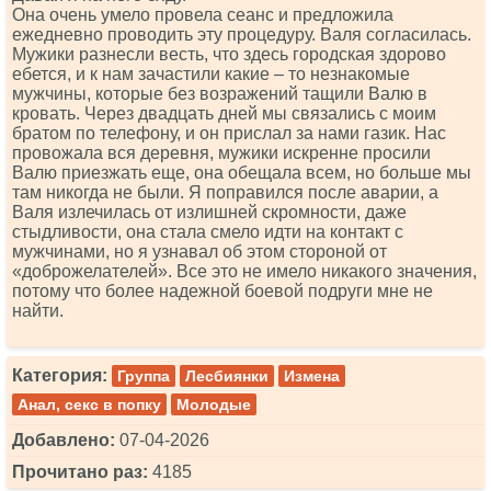
Она очень умело провела сеанс и предложила
ежедневно проводить эту процедуру. Валя согласилась.
Мужики разнесли весть, что здесь городская здорово
ебется, и к нам зачастили какие – то незнакомые
мужчины, которые без возражений тащили Валю в
кровать. Через двадцать дней мы связались с моим
братом по телефону, и он прислал за нами газик. Нас
провожала вся деревня, мужики искренне просили
Валю приезжать еще, она обещала всем, но больше мы
там никогда не были. Я поправился после аварии, а
Валя излечилась от излишней скромности, даже
стыдливости, она стала смело идти на контакт с
мужчинами, но я узнавал об этом стороной от
«доброжелателей». Все это не имело никакого значения,
потому что более надежной боевой подруги мне не
найти.
Категория:
Группа
Лесбиянки
Измена
Анал, секс в попку
Молодые
Добавлено:
07-04-2026
Прочитано раз:
4185