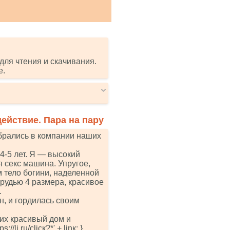
для чтения и скачивания.
е.
ействие. Пара на пару
обрались в компании наших
4-5 лет. Я — высокий
 секс машина. Упругое,
 тело богини, наделенной
грудью 4 размера, красивое
.
, и гордилась своим
их красивый дом и
//li.ru/сliск?*' + linк; }