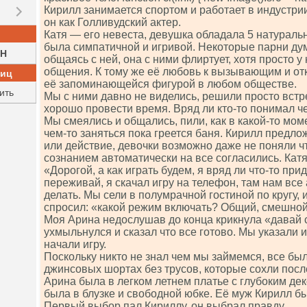
Кирилл занимается спортом и работает в индустрии
он как Голливудский актер.
Катя — его невеста, девушка обладала 5 натураль
была симпатичной и игривой. Некоторые парни дум
H
общаясь с ней, она с ними флиртует, хотя просто у
общения. К тому же её любовь к вызывающим и о
ниц
её запоминающейся фигурой в любом обществе.
ить
Мы с ними давно не виделись, решили просто встре
хорошо провести время. Вряд ли кто-то понимал ч
Мы смеялись и общались, пили, как в какой-то мо
чем-то заняться пока греется баня. Кирилл предло
или действие, девочки возможно даже не поняли ч
сознанием автоматически на все согласились. Катя
«Дорогой, а как играть будем, я вряд ли что-то пр
переживай, я скачал игру на телефон, там нам все
делать. Мы сели в полумрачной гостиной по кругу, 
спросил: «какой режим включать? Общий, смешной
Моя Арина недослушав до конца крикнула «давай с
ухмыльнулся и сказал что все готово. Мы указали и
начали игру.
Поскольку никто не знал чем мы займемся, все был
джинсовых шортах без трусов, которые сохли посл
Арина была в легком летнем платье с глубоким дек
была в блузке и свободной юбке. Её муж Кирилл бы
Первый выбор пал Кириллу, он выбрал правду.