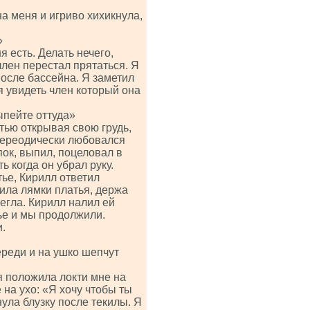
а меня и игриво хихикнула,
»
я есть. Делать нечего,
член перестал прятаться. Я
после бассейна. Я заметил
я увидеть член который она
ыпейте оттуда»
стью открывая свою грудь,
я переодически любовался
пок, выпил, поцеловал в
ь когда он убрал руку.
тье, Кирилл ответил
ила лямки платья, держа
легла. Кирилл налил ей
ье и мы продолжили.
.
реди и на ушко шепчут
я положила локти мне на
 на ухо: «Я хочу чтобы ты
нула блузку после текилы. Я