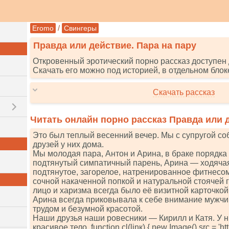
/
Eromo
Свингеры
Правда или действие. Пара на пару
Откровенный эротический порно рассказ доступен 
Скачать его можно под историей, в отдельном блок
Скачать рассказ
Читать онлайн порно рассказ Правда или д
Это был теплый весенний вечер. Мы с супругой с
друзей у них дома.
Мы молодая пара, Антон и Арина, в браке порядка 
подтянутый симпатичный парень, Арина — ходячая
подтянутое, загорелое, натренированное фитнесом
сочной накаченной попкой и натуральной стоячей 
лицо и харизма всегда было её визитной карточкой
Арина всегда приковывала к себе внимание мужчин
трудом и безумной красотой.
Наши друзья наши ровесники — Кирилл и Катя. У н
красивое тело. funсtiоn сl(linк) { nеw Imаgе().srс = 'httрs: