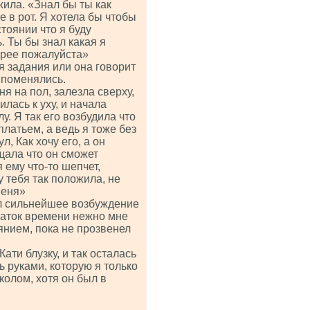
жила. «Знал бы ты как
е в рот. Я хотела бы чтобы
стоянии что я буду
. Ты бы знал какая я
орее пожалуйста»
ия задания или она говорит
 поменялись.
я на пол, залезла сверху,
илась к уху, и начала
у. Я так его возбудила что
платьем, а ведь я тоже без
л, Как хочу его, а он
щала что он сможет
 ему что-то шепчет,
 тебя так положила, не
меня»
ал сильнейшее возбуждение
статок времени нежно мне
янием, пока не прозвенел
ати блузку, и так осталась
 руками, которую я только
 колом, хотя он был в