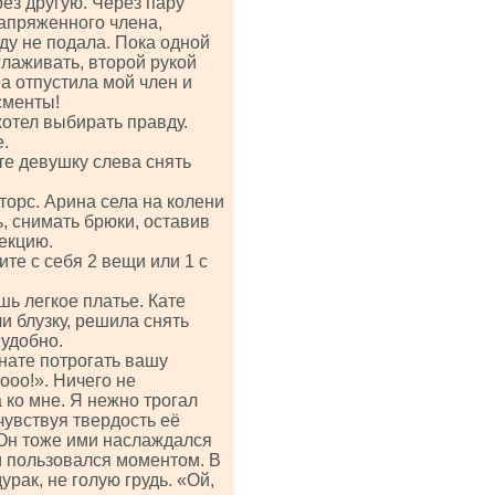
ез другую. Через пару
апряженного члена,
ду не подала. Пока одной
глаживать, второй рукой
на отпустила мой член и
сменты!
хотел выбирать правду.
.
те девушку слева снять
орс. Арина села на колени
, снимать брюки, оставив
рекцию.
те с себя 2 вещи или 1 с
шь легкое платье. Кате
и блузку, решила снять
 удобно.
нате потрогать вашу
ооо!». Ничего не
 ко мне. Я нежно трогал
чувствуя твердость её
 Он тоже ими наслаждался
и пользовался моментом. В
урак, не голую грудь. «Ой,