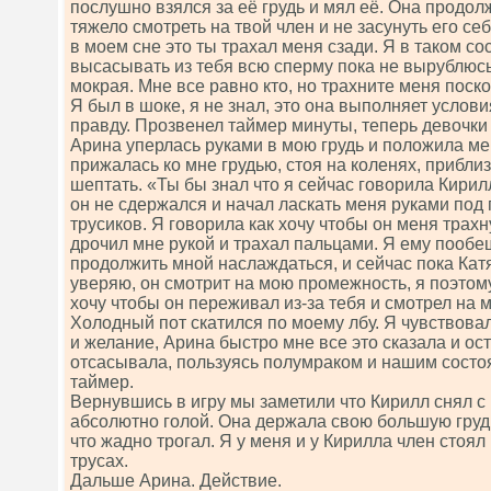
послушно взялся за её грудь и мял её. Она продол
тяжело смотреть на твой член и не засунуть его себ
в моем сне это ты трахал меня сзади. Я в таком со
высасывать из тебя всю сперму пока не вырублюсь
мокрая. Мне все равно кто, но трахните меня поск
Я был в шоке, я не знал, это она выполняет услов
правду. Прозвенел таймер минуты, теперь девочки
Арина уперлась руками в мою грудь и положила мен
прижалась ко мне грудью, стоя на коленях, приблиз
шептать. «Ты бы знал что я сейчас говорила Кирилл
он не сдержался и начал ласкать меня руками под 
трусиков. Я говорила как хочу чтобы он меня трахну
дрочил мне рукой и трахал пальцами. Я ему пообе
продолжить мной наслаждаться, и сейчас пока Катя
уверяю, он смотрит на мою промежность, я поэтому
хочу чтобы он переживал из-за тебя и смотрел на 
Холодный пот скатился по моему лбу. Я чувствов
и желание, Арина быстро мне все это сказала и о
отсасывала, пользуясь полумраком и нашим состо
таймер.
Вернувшись в игру мы заметили что Кирилл снял с К
абсолютно голой. Она держала свою большую грудь
что жадно трогал. Я у меня и у Кирилла член стоял
трусах.
Дальше Арина. Действие.