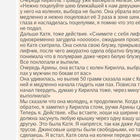
Очередь Кирилла. Правду уже выбирать нельзя, он
«Нежно поцелуйте шею ближайшей к нам девушки»
у него на коленях, выбора не было. Она убрала вол
медленно и нежно поцеловал её 3 раза в зоне шеи.
глаза и насладилась поцелуями, я помню что это её
не подал.
Дальше Катя, тоже действие. «Снимите с себя лиф
одновременно загудела «оооооо», ожидания проис
но Катя схитрила. Она сняла свою блузку, прикрыва
лифчик, после чего аккуратно одела обратно блузку
понимала что в полумраке даже через белую блузку
Все похлопали и выпили.
Очередь Арины, она встала с колен Кирилла, выбр
пах у мужчин по бокам от вас»
Она удивилась, но выпив 50 грамм сказала нам с 
ней и медленно начала гладить нам пах. Повисла 
начал твердеть, думаю у Кирилла тоже, через мину
выполнила!»
Мы сказали что она молодец, и продолжили. Когд
обратно, я заметил у Кирилла стояк, ручки Арины с
Теперь я. Действие. «Вы встаете, ноши на ширине 
должна засунуть любую крышку через одну вашу ш
другую. Это была Катя. Я напрягся, так как даже Ар
трусов. Джинсовые шорты были свободными, но так
сделаешь. Я встал, Катя села на колени передо мн