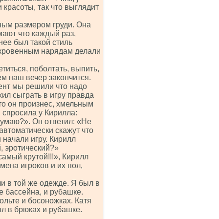
 красоты, так что выглядит
ным размером груди. Она
ают что каждый раз,
 нее был такой стиль
ткровенным нарядам делали
титься, поболтать, выпить,
ем наш вечер закончится.
мент мы решили что надо
жил сыграть в игру правда
то он произнес, хмельным
 спросила у Кирилла:
идумаю?». Он ответил: «Не
 автоматически скажут что
и начали игру. Кирилл
, эротический?»
амый крутой!!!», Кирилл
мена игроков и их пол,
и в той же одежде. Я был в
е бассейна, и рубашке.
ольте и босоножках. Катя
л в брюках и рубашке.