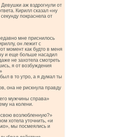
 Девушки аж вздрогнули от
твета. Кирилл сказал «ну
 секунду покраснела от
«Недавно мне приснилось
ириллу, он лежит с
тот момент как будто в меня
ову и еще больше насадил
 даже не захотела смотреть
шись, я от возбуждения
»
был в то утро, а я думал ты
в, она не рискнула правду
щего мужчины справа»
ему на колени.
на свою возлюбленную?»
ом хотела уточнить, «и
ько», мы посмеялись и