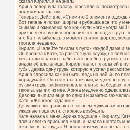
сказал Кирилл, я не знал»
Арина повернула голову через плечо, посмотрела н
подмигивая глазом.
Теперь я. Действие. «Снимите 2 элемента одежды
Вот теперь я попал, шорты и рубашка все что у мен
снимаю и ожидаемо все крикнули «ого» когда мой 
прикрыл его рукой и объяснил что не надел трусы 
что Катя улыбалась в момент снятия шортов, жела
трогала недавно.
Кирилл. «Налейте текилы в пупок каждой даме и в
Он прошёл к Кате, та расстегнула блузку, не полно
легка как попалось, забыв что она без трусиков, 
видом её влагалища. Кирилл налил текилы ей в пу
губы, держа одну грудь, которую я успел рассмотрет
Арина спросила как ей быть, ведь на ней было пла
«придумай». Она пожала плечами, медленно опуст
руками грудь, зафиксировала платье на бедрах, и 
текилы, выпил из нее, Арина медленно одела плат
Девочки выпили еще по одной и заметно захмелели
Катя: «Женское задание»
Девушки пристраиваются ко всем мужчинам по оче
ужасные пошлости, стараясь возбудить.
Катя начала с меня, Арина подошла к Кириллу. Кат
плечи слегка приобняв меня, и начала шептать мне
взял меня за грудь.» Я понял почему она не застег