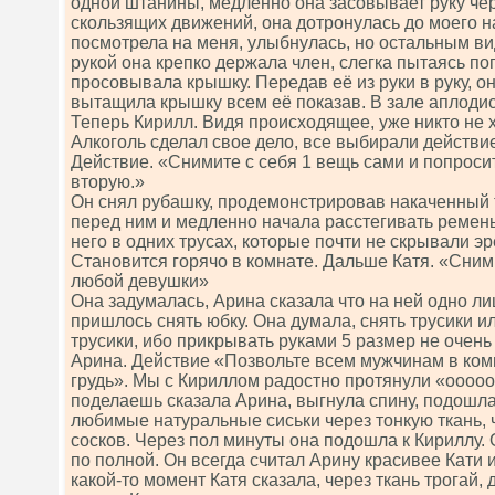
одной штанины, медленно она засовывает руку чер
скользящих движений, она дотронулась до моего н
посмотрела на меня, улыбнулась, но остальным ви
рукой она крепко держала член, слегка пытаясь по
просовывала крышку. Передав её из руки в руку, о
вытащила крышку всем её показав. В зале аплоди
Теперь Кирилл. Видя происходящее, уже никто не 
Алкоголь сделал свое дело, все выбирали действие
Действие. «Снимите с себя 1 вещь сами и попроси
вторую.»
Он снял рубашку, продемонстрировав накаченный т
перед ним и медленно начала расстегивать ремень
него в одних трусах, которые почти не скрывали э
Становится горячо в комнате. Дальше Катя. «Сними
любой девушки»
Она задумалась, Арина сказала что на ней одно ли
пришлось снять юбку. Она думала, снять трусики ил
трусики, ибо прикрывать руками 5 размер не очень
Арина. Действие «Позвольте всем мужчинам в ком
грудь». Мы с Кириллом радостно протянули «ооооо
поделаешь сказала Арина, выгнула спину, подошла
любимые натуральные сиськи через тонкую ткань, 
сосков. Через пол минуты она подошла к Кириллу.
по полной. Он всегда считал Арину красивее Кати 
какой-то момент Катя сказала, через ткань трогай, д