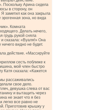
 выбрал действие.
. Поскольку Арина сидела
осы в сторону, он
 Я заметил как она закрыла
 эрогенная зона, но вида
чик». Комната
ходящего. Делать нечего,
я грудь рукой сняла
 и сказала: «Вуаля!» Она
 ничего видно не будет.
ала действие. «Массируйте
Кириллом сесть поближе к
тишина, мой член быстро
ту Катя сказала: «Кажется
а мы рассаживались
делали свое дело.
плеч, девушка слева от вас
танину и вытащить через
ина не знает что я без
 легко все равно не
ой. Приготовив крышку у