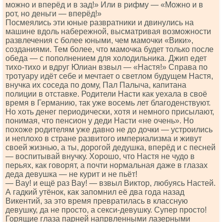
можно и вперёд и в зад!» Или в рифму — «Можно и в
рот, но деньги — вперёд!»
Посмеялись эти юные развратники и двинулись на
машине вдоль набережной, высматривая возможности
развлечения с более юными, чем мамочки «Вики»,
созданиями. Тем более, что мамочка будет только после
обеда — с пополнением для холодильника. Джип едет
тихо-тихо и вдруг Юлиан взвыл — «Настя!» Справа по
тротуару идёт себе и мечтает о светлом будущем Настя,
внучка их соседа по дому, Пал Палыча, капитана
полиции в отставке. Родители Насти как уехала в своё
время в Германию, так уже восемь лет благоденствуют.
Но хоть денег периодически, хотя и немного присылают,
понимая, что пенсион у деди Насти «не очень». Но
похоже родителям уже давно не до дочки — устроились
и неплохо в стране развитого империализма и живут
своей жизнью, а ты, дорогой дедушка, вперёд и с песней
— воспитывай внучку. Хорошо, что Настя не чудо в
перьях, как говорят, а почти нормальная даже в глазах
деда девушка — не курит и не пьёт!
— Вау! и ещё раз Вау! — взвыл Виктор, любуясь Настей.
А гадкий утёнок, как запомнил её два года назад
Викентий, за это время превратилась в классную
девушку, да не просто, а секси-девушку. Супер просто!
Горящие глаза парней напрвленными лазерными