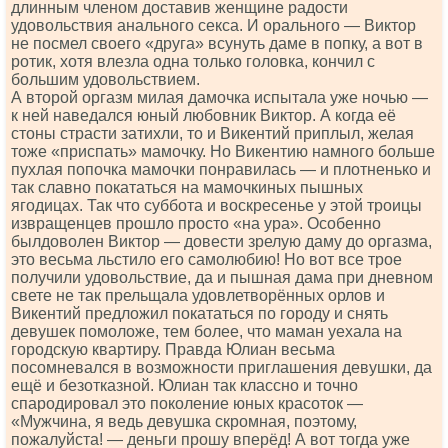
длинным членом доставив женщине радости
удовольствия анального секса. И орального — Виктор
не посмел своего «друга» всунуть даме в попку, а вот в
ротик, хотя влезла одна только головка, кончил с
большим удовольствием.
А второй оргазм милая дамочка испытала уже ночью —
к ней наведался юный любовник Виктор. А когда её
стоны страсти затихли, то и Викентий приплыл, желая
тоже «приспать» мамочку. Но Викентию намного больше
пухлая попочка мамочки понравилась — и плотненько и
так славно покататься на мамочкиных пышных
ягодицах. Так что суббота и воскресенье у этой троицы
извращенцев прошло просто «на ура». Особенно
былдоволен Виктор — довести зрелую даму до оргазма,
это весьма льстило его самолюбию! Но вот все трое
получили удовольствие, да и пышная дама при дневном
свете не так прельщала удовлетворённых орлов и
Викентий предложил покататься по городу и снять
девушек помоложе, тем более, что маман уехала на
городскую квартиру. Правда Юлиан весьма
посомневался в возможности приглашения девушки, да
ещё и безотказной. Юлиан так классно и точно
спародировал это поколение юных красоток —
«Мужчина, я ведь девушка скромная, поэтому,
пожалуйста! — деньги прошу вперёд! А вот тогда уже