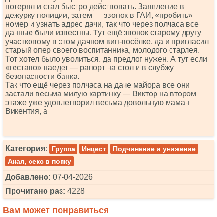
потерял и стал быстро действовать. Заявление в
дежурку полиции, затем — звонок в ГАИ, «пробить»
номер и узнать адрес дачи, так что через полчаса все
данные были известны. Тут ещё звонок старому другу,
участковому в этом дачном вип-посёлке, да и пригласил
старый опер своего воспитанника, молодого старлея.
Тот хотел было уволиться, да предлог нужен. А тут если
«гестапо» наедет — рапорт на стол и в слубжу
безопасности банка.
Так что ещё через полчаса на даче майора все они
застали весьма милую картинку — Виктор на втором
этаже уже удовлетворил весьма довольную маман
Викентия, а
Категория:
Группа
Инцест
Подчинение и унижение
Анал, секс в попку
Добавлено:
07-04-2026
Прочитано раз:
4228
Вам может понравиться