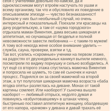
себя с учителями довольно по-хамски, да и
одноклассникам могут втроём настучать по ушам и
всему организму, так что и обусловило их поведение в
описываемом эпизоде — чувство безнаказанност!
Вначале у них был необычный случай, но очень
интересный и показательный. Поехали эти красавцы на
дачу родительскую, а там от «шума городского»
отдыхала маман Викентия, дама весьма шикарная и
аппетитная, но скучающая от безделья и полной
невозможности завести любовника — с таким-то мужем!
А тому всё некогда жене особое внимание уделить —
служба, сауна, проверки, взятки и т.д.
Так вот, уселись «скромные» ученики на первом этаже,
на радостях от двухнедельных каникул выпили немного,
посмотрели по видику порнушку и сильно возбудились. А
тут ещё со второго этажа спустилась мамочка Викентия
и попросила не шуметь, то сам её сыночек и начал
процесс. Поднялся он за своей мамочкой на второй
этаж, а тут полуголая шикарная мамочка возраста «баба
ягодка опять» разлеглась на диване. Монах от такой
картины сомлеет. Или наоборот! У сыночка вышло
наоборот — любимый отпрыск, недолго думая и
повинуясь «взбунтовавшему» в штанах члену,
быстренько поставил аппетитную женщину, обалдевшую
от его напора, «рачком» у дивана и давай трахать её