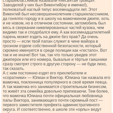
старшеклассников называли «несвятая троица».
Заводилой у них был Викентий(ну и имечко!),
полноватый наглый типус восемнадцати лет. Этот
Викентий был несовершеннолетним старшеклассником,
да гонялпо городу и в школу на мамочкином джипе, хоть
и не новом, но в отличном состоянии, автомобиль был
весь в сверкании никелированных частей кузова, чем
видимо так и сподобался ему. А как восемнадцатилетний
парень может ездить на джипе без прав? Да очень
просто — если твой папан служит в чине майора в
грозном отделе собственной безопасности, который
скромно именуется в среде полиции как «гестапо». Вот
так и не иначе! Вот так, так что только увидев этот
джиперок или его номера, бывалые и тёртые гаишники
сразу смотрят строго в другую сторону — не буди лихо,
так сказать.
А с ним постоянно ездят его прихлебатели и
«соратники» — Юлиан и Виктор. Юлиана так назвала его
мамочка, поклонница популярного в своё время певца.
А так мамочка его занимается строительным бизнесом,
то живёт эта семейка довольно припеваючи. Тем более,
что мамочка Юлиана почти официальная любовница
папы Виктора, занимающего почти скромный пост —
первого заместителя префекта административного
округа. И соответственно, в школе эти «орлы» ведут