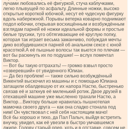
лучами любовались её фигуркой, стуча каблучками,
легко плывущей по асфальту. Длинные ножки, высоко
открытые короткой юбочкой, несут её чудесную фигурку
вдоль набережной. Порывы ветерка коварно поднимают
подол юбочки, открывая восхищённым и возбуждённым
взглядам парней её ножки идеальной формы и простые
белые трусики, туго обтягивающие её круглую попку,
которая так играет весьма заманчиво, побуждая мечты
дико возбудившихся парней об анальном сексе с юной
красоткой.А её пышные волосы так вьются по плечам —
вот бы раскинуть их по подушке! — вслух помечтал
Виктор.
— Вот бы такую оттрахать! — громко взвыл просто
«озверевший» от увиденного Юлиан.
— Да без проблем! — также сильно возбуждённый
Викентий выскочил из машины и с помощью Юлиана
затащили обалдевшую от их напора Настю, быстренько
связав её и заткнув её миленький ротик. Двое друзей в
отехавшей машине уже мысленно трахали Настю, а
Виктор…Виктору больше нравилась пышнотелая
мамочка своего друга — как она сладко стонала под
ним! Он чувствовал с ней себя настоящим мачо!
Всё бы хорошо и тихо, да Пал Палыч, выйдя встретить
внучку, увидел, как её увезли в быстро умчавшемся
джипе. Голову старый опер, хоть и в отставке, совсем не