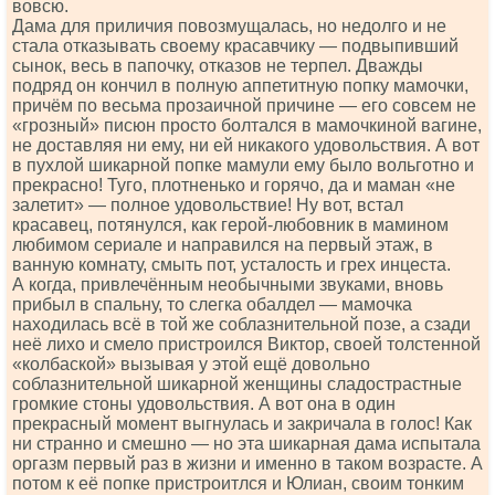
вовсю.
Дама для приличия повозмущалась, но недолго и не
стала отказывать своему красавчику — подвыпивший
сынок, весь в папочку, отказов не терпел. Дважды
подряд он кончил в полную аппетитную попку мамочки,
причём по весьма прозаичной причине — его совсем не
«грозный» писюн просто болтался в мамочкиной вагине,
не доставляя ни ему, ни ей никакого удовольствия. А вот
в пухлой шикарной попке мамули ему было вольготно и
прекрасно! Туго, плотненько и горячо, да и маман «не
залетит» — полное удовольствие! Ну вот, встал
красавец, потянулся, как герой-любовник в мамином
любимом сериале и направился на первый этаж, в
ванную комнату, смыть пот, усталость и грех инцеста.
А когда, привлечённым необычными звуками, вновь
прибыл в спальну, то слегка обалдел — мамочка
находилась всё в той же соблазнительной позе, а сзади
неё лихо и смело пристроился Виктор, своей толстенной
«колбаской» вызывая у этой ещё довольно
соблазнительной шикарной женщины сладострастные
громкие стоны удовольствия. А вот она в один
прекрасный момент выгнулась и закричала в голос! Как
ни странно и смешно — но эта шикарная дама испытала
оргазм первый раз в жизни и именно в таком возрасте. А
потом к её попке пристроитлся и Юлиан, своим тонким