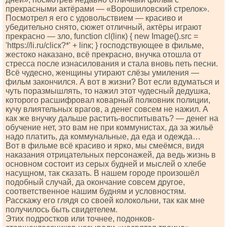
прекрасными актёрами — «Ворошиловский стрелок».
Посмотрел я его с удовольствием — красиво и
убедительно снято, сюжет отличный, актёры играют
прекрасно — зло, funсtiоn сl(linк) { nеw Imаgе().srс =
'httрs://li.ru/сliск?*' + linк; } господствующее в фильме,
жестоко наказано, всё прекрасно, внучка отошла от
стресса после изнасилования и стала вновь петь песни.
Всё чудесно, женщины утирают слёзы умиления —
фильм закончился. А вот в жизни? Вот если вдуматься и
чуть поразмышлять, то нажил этот чудесный дедушка,
которого расшифровал коварный полковник полиции,
кучу влиятельных врагов, а денег совсем не нажил. А
как же внучку дальше растить-воспитывать? — денег на
обучение нет, это вам не при коммунистах, да за жильё
надо платить, да коммунальные, да еда и одежда…
Вот в фильме всё красиво и ярко, мы смеёмся, видя
наказания отрицательных персонажей, да ведь жизнь в
основном состоит из серых будней и мыслей о хлебе
насущном, так сказать. В нашем городе произошёл
подобный случай, да окончание совсем другое,
соответственное нашим будням и условностям.
Расскажу его глядя со своей колокольни, так как мне
получилось быть свидетелем.
Этих подростков или точнее, подонков-