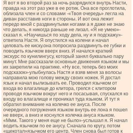
Я вот я во второй раз за ночь разрядился внутрь Насти,
правда на этот раз уже в ее ротик. Она все проглотила,
облизала член и со словами -«Твоя очередь» легла на
диван расставив ноги в стороны. И вот она лежит
передо мной с раздвинутыми ногами а я даже не знаю
что делать, я никогда раньше не лизал. «Я не умею»-
сказал я. «Научишься по ходу дела, ну и я подскажу»-
ответила Настя. Я опустился на колени и начал
целовать ее киску.она попросила раздвинуть ее губки и
поводить язычком вверх вниз. И начался краткий
экскурс по кунилингусу, который занял буквально пару
минут. Мне рассказали основные движения языком и мы
их закрепили на практике. «Ну все, теперь без моих
подсказок»-улыбнулась Настя и взяв меня за волосы
направила мою голову между своих ножек. Я достал
язык и начал вылизывать ее. Проводил язычком от
входа во влагалище до клитора, грелся с клитором
проводя язычком вокруг него и посасывая, спускался ко
входу во влагалище и проникал туда языком. И тут я
обратил внимание на колечко ее ануса. После
очередного погружения языком внутрь ее лона я пошел
не вверх, а вниз и коснулся колечка ануса языком.
«Ммм. Такого у меня еще не было»-услышал я. Я начал
водить язычком по ее анусу. Сначала по кругу, потом
«щекотал»язычком его центр. Член снова был готов к