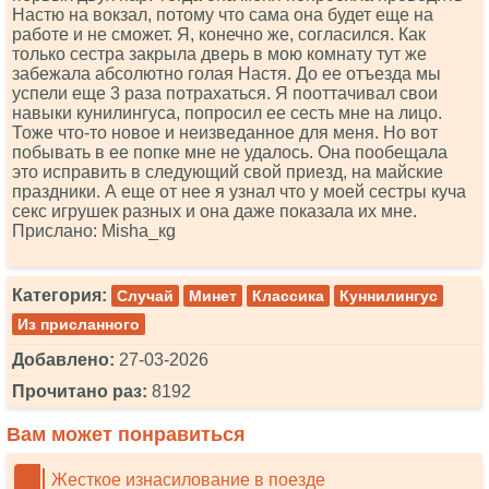
Настю на вокзал, потому что сама она будет еще на
работе и не сможет. Я, конечно же, согласился. Как
только сестра закрыла дверь в мою комнату тут же
забежала абсолютно голая Настя. До ее отъезда мы
успели еще 3 раза потрахаться. Я пооттачивал свои
навыки кунилингуса, попросил ее сесть мне на лицо.
Тоже что-то новое и неизведанное для меня. Но вот
побывать в ее попке мне не удалось. Она пообещала
это исправить в следующий свой приезд, на майские
праздники. А еще от нее я узнал что у моей сестры куча
секс игрушек разных и она даже показала их мне.
Прислано: Мishа_кg
Категория:
Случай
Минет
Классика
Куннилингус
Из присланного
Добавлено:
27-03-2026
Прочитано раз:
8192
Вам может понравиться
Жесткое изнасилование в поезде