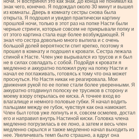
ночи. Я воспринял это как знак. До конца не понимал ка
знак чего, конечно. Я подождал около 30 минут и вышел
из комнаты. Дверь в комнату сестры снова была
открыта. Я подошел и увидел практически картину
прошлой ночи, только в этот раз на попке Насти были
черные стринги, которые совсем не прикрывали попку и
от этого картина стала еще более возбуждающей. Я
знал что сестра довольно много выпила и с очень
большой долей вероятности спит крепко, поэтому я
прошел в комнату и подошел к кровати. Сестра лежала
спиной к Насте. Член уже вырывался из трусов и я был
не в силах совладать с собой. Подойдя к кровати я
медленно и аккуратно положил руку на попку Насти и
начал ее поглаживать, готовясь к тому что она может
проснуться. Но Настя никак не реагировала. Мои
движения рукой по ее попке стали более уверенными. Я
аккуратно отодвинул полоску ее трусиков в сторону и
моему взору открылась ее киска. А точнее вход во
влагалище и немного половые губки. Я начал водить
пальцами между ее губок, чувствуя как она намокает.
Член был готов уже лопнуть и я, совсем осмелев, достал
его и направил внутрь Настиной киски. Головка члена
медленно погрузилась в ее лоно, а затем и весь член
медленно скрылся и также медленно начал выходить из
нее. Увеличивать темп было страшно, а вдруг она