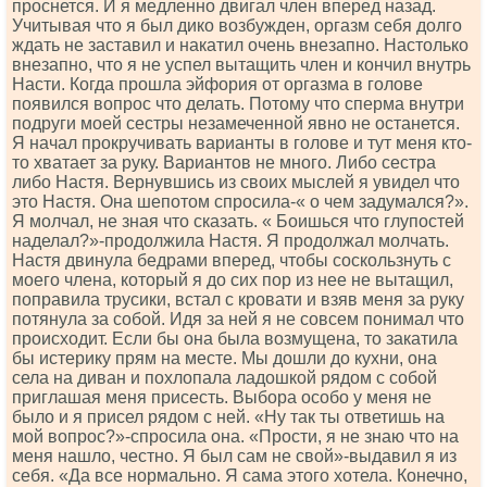
проснется. И я медленно двигал член вперед назад.
Учитывая что я был дико возбужден, оргазм себя долго
ждать не заставил и накатил очень внезапно. Настолько
внезапно, что я не успел вытащить член и кончил внутрь
Насти. Когда прошла эйфория от оргазма в голове
появился вопрос что делать. Потому что сперма внутри
подруги моей сестры незамеченной явно не останется.
Я начал прокручивать варианты в голове и тут меня кто-
то хватает за руку. Вариантов не много. Либо сестра
либо Настя. Вернувшись из своих мыслей я увидел что
это Настя. Она шепотом спросила-« о чем задумался?».
Я молчал, не зная что сказать. « Боишься что глупостей
наделал?»-продолжила Настя. Я продолжал молчать.
Настя двинула бедрами вперед, чтобы соскользнуть с
моего члена, который я до сих пор из нее не вытащил,
поправила трусики, встал с кровати и взяв меня за руку
потянула за собой. Идя за ней я не совсем понимал что
происходит. Если бы она была возмущена, то закатила
бы истерику прям на месте. Мы дошли до кухни, она
села на диван и похлопала ладошкой рядом с собой
приглашая меня присесть. Выбора особо у меня не
было и я присел рядом с ней. «Ну так ты ответишь на
мой вопрос?»-спросила она. «Прости, я не знаю что на
меня нашло, честно. Я был сам не свой»-выдавил я из
себя. «Да все нормально. Я сама этого хотела. Конечно,