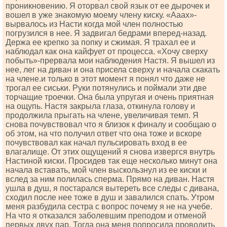
проникновению. Я оторвал свой язык от ее дырочек и
вошел в уже знакомую моему члену киску. «Ааах»-
вырвалось из Насти когда мой член полностью
погрузился в нее. Я задвигал бедрами вперед-назад.
Держа ее крепко за попку и сжимая. Я трахал ее и
наблюдал как она кайфует от процесса. «Хочу сверху
побыть»-прервала мои наблюдения Настя. Я вышел из
нее, лег на диван и она присела сверху и начала скакать
на члене.и только в этот момент я понял что даже не
трогал ее сиськи. Руки потянулись и поймали эти две
торчащие троечки. Она была упругая и очень приятная
на ощупь. Настя закрыла глаза, откинула голову и
продолжила прыгать на члене, увеличивая темп. Я
снова почувствовал что я близок к финалу и сообщаю о
об этом, на что получил ответ что она тоже и вскоре
почувствовал как начал пульсировать вход в ее
влагалище. От этих ощущений я снова извергся внутрь
Настиной киски. Просидев так еще несколько минут она
начала вставать, мой член выскользнул из ее киски и
вслед за ним полилась сперма. Прямо на диван. Настя
ушла в душ, я постарался вытереть все следы с дивана,
сходил после нее тоже в душ и завалился спать. Утром
меня разбудила сестра с вопрос почему я не на учебе.
На что я отказался заболевшим преподом и отменой
первых двух пар. Тогда она меня попросила проводить