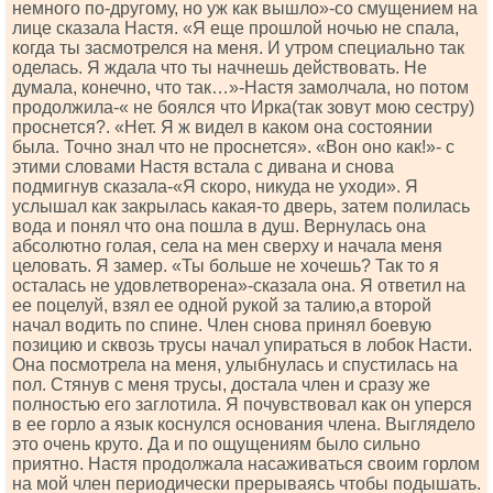
немного по-другому, но уж как вышло»-со смущением на
лице сказала Настя. «Я еще прошлой ночью не спала,
когда ты засмотрелся на меня. И утром специально так
оделась. Я ждала что ты начнешь действовать. Не
думала, конечно, что так…»-Настя замолчала, но потом
продолжила-« не боялся что Ирка(так зовут мою сестру)
проснется?. «Нет. Я ж видел в каком она состоянии
была. Точно знал что не проснется». «Вон оно как!»- с
этими словами Настя встала с дивана и снова
подмигнув сказала-«Я скоро, никуда не уходи». Я
услышал как закрылась какая-то дверь, затем полилась
вода и понял что она пошла в душ. Вернулась она
абсолютно голая, села на мен сверху и начала меня
целовать. Я замер. «Ты больше не хочешь? Так то я
осталась не удовлетворена»-сказала она. Я ответил на
ее поцелуй, взял ее одной рукой за талию,а второй
начал водить по спине. Член снова принял боевую
позицию и сквозь трусы начал упираться в лобок Насти.
Она посмотрела на меня, улыбнулась и спустилась на
пол. Стянув с меня трусы, достала член и сразу же
полностью его заглотила. Я почувствовал как он уперся
в ее горло а язык коснулся основания члена. Выглядело
это очень круто. Да и по ощущениям было сильно
приятно. Настя продолжала насаживаться своим горлом
на мой член периодически прерываясь чтобы подышать.