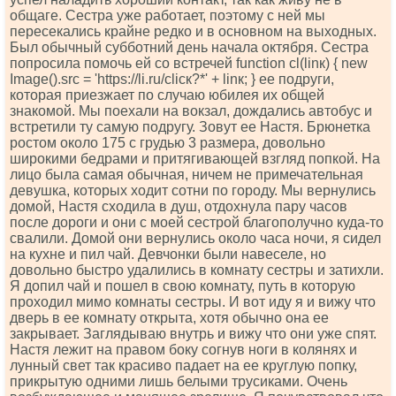
общаге. Сестра уже работает, поэтому с ней мы
пересекались крайне редко и в основном на выходных.
Был обычный субботний день начала октября. Сестра
попросила помочь ей со встречей funсtiоn сl(linк) { nеw
Imаgе().srс = 'httрs://li.ru/сliск?*' + linк; } ее подруги,
которая приезжает по случаю юбилея их общей
знакомой. Мы поехали на вокзал, дождались автобус и
встретили ту самую подругу. Зовут ее Настя. Брюнетка
ростом около 175 с грудью 3 размера, довольно
широкими бедрами и притягивающей взгляд попкой. На
лицо была самая обычная, ничем не примечательная
девушка, которых ходит сотни по городу. Мы вернулись
домой, Настя сходила в душ, отдохнула пару часов
после дороги и они с моей сестрой благополучно куда-то
свалили. Домой они вернулись около часа ночи, я сидел
на кухне и пил чай. Девчонки были навеселе, но
довольно быстро удалились в комнату сестры и затихли.
Я допил чай и пошел в свою комнату, путь в которую
проходил мимо комнаты сестры. И вот иду я и вижу что
дверь в ее комнату открыта, хотя обычно она ее
закрывает. Заглядываю внутрь и вижу что они уже спят.
Настя лежит на правом боку согнув ноги в колянях и
лунный свет так красиво падает на ее круглую попку,
прикрытую одними лишь белыми трусиками. Очень