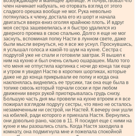
возбуждающее и манящее зрелище. Я почувствовал что
член начинает набухать, но оторвать взгляд от этого
сладкого орешка вообще не мог. Рука невольно
потянулась к члену, достала его из шорт и начала
двигаться вверх-вниз оголяя крайнюю плоть. И вдруг
моя сестра зашевелилась и я быстро удалился из
дверного проема в свою спальню. Долго я еще не мог
заснуть, вспоминая попку Насти в лунном свете, даже
были мысли вернуться, но я все же уснул. Проснувшись,
я услышал голоса и какой-то шум на кухне. Сестра с
подругой уже не спали и готовили завтрак. Я вышел к
ним на кухню и был очень сильно ошарашен. Мало того
что меня не отпустила картинка с ночи до конца так еще
и утром я увидел Настю в коротких шортиках, которые
даже не до конца прикрывали ее попку и когда она
наклонялась виднелись ее трусики, так она еще была в
топике сквозь который торчали соски и при любом
движении вверх рукой приоткрывалась грудь снизу.
Большую часть дня мы провели на кухне втроем и я все
пожирал взглядом подругу сестры, что явно не осталось
незамеченным ни сестрой, ни Настей. К вечеру они ушли
на юбилей, ради которого и приехала Настя. Вернулись
они довольно рано, часов в 11. Я посидел еще с ними на
кухне и мы разошлись спать. Когда Настя заходила в
комнату, она подмигнула мне и пожелала спокойной