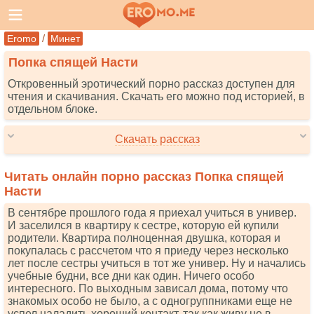
/
Eromo
Минет
Попка спящей Насти
Откровенный эротический порно рассказ доступен для
чтения и скачивания. Скачать его можно под историей, в
отдельном блоке.
Скачать рассказ
Читать онлайн порно рассказ Попка спящей
Насти
В сентябре прошлого года я приехал учиться в универ.
И заселился в квартиру к сестре, которую ей купили
родители. Квартира полноценная двушка, которая и
покупалась с рассчетом что я приеду через несколько
лет после сестры учиться в тот же универ. Ну и начались
учебные будни, все дни как один. Ничего особо
интересного. По выходным зависал дома, потому что
знакомых особо не было, а с одногруппниками еще не
успел наладить хороший контакт, так как живу не в