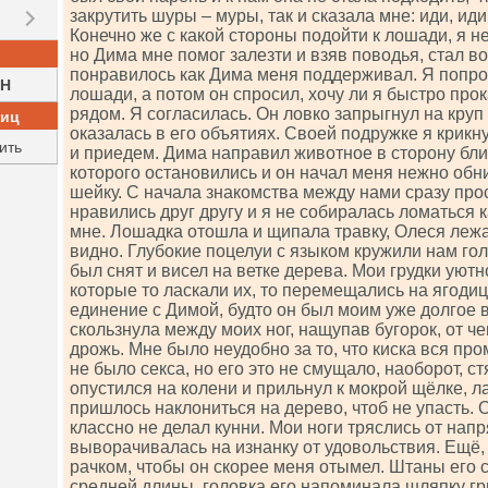
закрутить шуры – муры, так и сказала мне: иди, иди
Конечно же с какой стороны подойти к лошади, я не
но Дима мне помог залезти и взяв поводья, стал во
понравилось как Дима меня поддерживал. Я попро
H
лошади, а потом он спросил, хочу ли я быстро прок
рядом. Я согласилась. Он ловко запрыгнул на круп
ниц
оказалась в его объятиях. Своей подружке я крикн
ить
и приедем. Дима направил животное в сторону бл
которого остановились и он начал меня нежно обн
шейку. С начала знакомства между нами сразу про
нравились друг другу и я не собиралась ломаться к
мне. Лошадка отошла и щипала травку, Олеся лежа
видно. Глубокие поцелуи с языком кружили нам гол
был снят и висел на ветке дерева. Мои грудки уют
которые то ласкали их, то перемещались на ягоди
единение с Димой, будто он был моим уже долгое в
скользнула между моих ног, нащупав бугорок, от ч
дрожь. Мне было неудобно за то, что киска вся пром
не было секса, но его это не смущало, наоборот, с
опустился на колени и прильнул к мокрой щёлке, л
пришлось наклониться на дерево, чтоб не упасть. О
классно не делал кунни. Мои ноги тряслись от напр
выворачивалась на изнанку от удовольствия. Ещё, 
рачком, чтобы он скорее меня отымел. Штаны его 
средней длины, головка его напоминала шляпку г