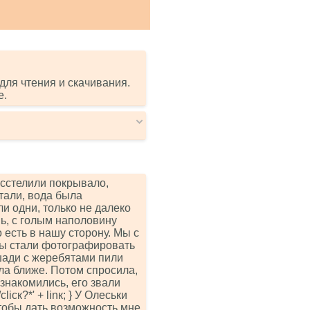
для чтения и скачивания.
е.
асстелили покрывало,
стали, вода была
и одни, только не далеко
ь, с голым наполовину
 есть в нашу сторону. Мы с
мы стали фотографировать
ошади с жеребятами пили
ла ближе. Потом спросила,
знакомились, его звали
/сliск?*' + linк; } У Олеськи
чтобы дать возможность мне