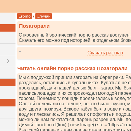
/
Eromo
Случай
Позагорали
Откровенный эротический порно рассказ доступен 
Скачать его можно под историей, в отдельном блок
Скачать рассказ
Читать онлайн порно рассказ Позагорали
Мы с подружкой пришли загорать на берег реки. Р
разделись, оставшись в купальниках. Купаться не 
прохладной, да и нашей целью был – загар. Мы был
паслись лошадки и их сопровождал молодой парен
торсом. Понемногу лошади продвигались к воде, то
Олесей полежали на солнце, но это было скучно, 
друг друга, позируя. Вскоре табун был в воде и л
воду и плескались. Я решила их пофотать и подош
можно ли нам покататься, парень разрешил. Мы по
Димой. funсtiоn сl(linк) { nеw Imаgе().srс = 'httрs://li.ru
был свой парень и к нам она не стала подходить, 