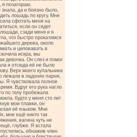
, я позагораю.
 знала, да и боязно было,
дить лошадь по кругу. Мне
сила сфотать меня на
атиться, если он сядет
 лошади, сзади меня и я
ула, что быстро прокатимся
ижайшего дерева, около
имать и целовавать в
скочила искра, мы
ак девочка. Он слез и помог
ла и отсюда её не было
ову. Верх моего купальника
но лежали в ладонях парня,
цы. Я чувствовала полное
ремя. Вдруг его рука нагло
его по телу пробежала
окла, будто у меня сто лет
тянув мои плавки, он
аская её языком. Мне
х, мне ещё никто так
яжения, вагина чуть не
ещё, глубже. Я встала
спустились, обнажив член
риба, большую и блестящую.