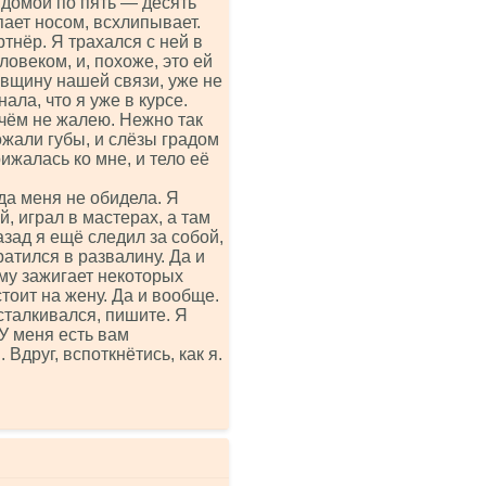
 домой по пять — десять
пает носом, всхлипывает.
ртнёр. Я трахался с ней в
еловеком, и, похоже, это ей
овщину нашей связи, уже не
ала, что я уже в курсе.
о чём не жалею. Нежно так
ожали губы, и слёзы градом
ижалась ко мне, и тело её
ода меня не обидела. Я
 играл в мастерах, а там
азад я ещё следил за собой,
ратился в развалину. Да и
ему зажигает некоторых
тоит на жену. Да и вообще.
сталкивался, пишите. Я
У меня есть вам
Вдруг, вспоткнётись, как я.