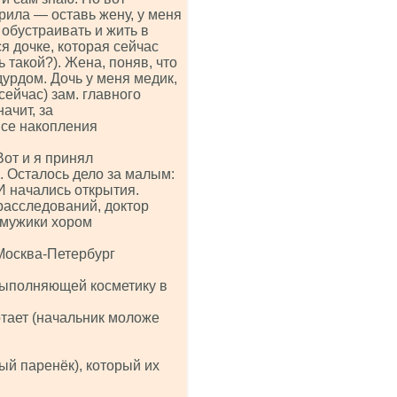
орила — оставь жену, у меня
обустраивать и жить в
я дочке, которая сейчас
 такой?). Жена, поняв, что
 дурдом. Дочь у меня медик,
сейчас) зам. главного
ачит, за
се накопления
Вот и я принял
 Осталось дело за малым:
И начались открытия.
расследований, доктор
(мужики хором
(Москва-Петербург
выполняющей косметику в
отает (начальник моложе
ый паренёк), который их