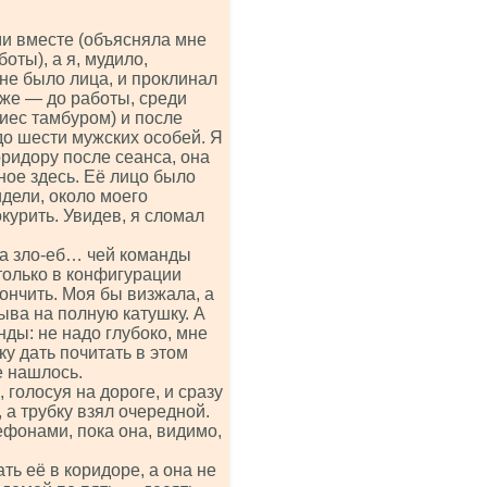
ми вместе (объясняла мне
оты), а я, мудило,
не было лица, и проклинал
аже — до работы, среди
иес тамбуром) и после
 до шести мужских особей. Я
оридору после сеанса, она
ное здесь. Её лицо было
дели, около моего
курить. Увидев, я сломал
на зло-еб… чей команды
только в конфигурации
ончить. Моя бы визжала, а
рыва на полную катушку. А
нды: не надо глубоко, мне
ку дать почитать в этом
е нашлось.
 голосуя на дороге, и сразу
, а трубку взял очередной.
фонами, пока она, видимо,
ть её в коридоре, а она не