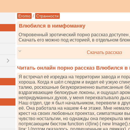
/
Eromo
Странности
Влюбился в нимфоманку
Откровенный эротический порно рассказ доступен 
Скачать его можно под историей, в отдельном блок
Скачать рассказ
Читать онлайн порно рассказ Влюбился в
Я встречал её изредка на территории завода и пор
хороша. Когда я шёл следом и видел её узкую спин
талию, роскошные безукоризненно выписанные бёд
вздрагивающие белокурые локоны, и ощущал аром
непридуманных духов, у меня перехватывало дых
Наш отдел, где я был начальником, перевели в друг
её. Она работала на нашем 4-м этаже. Мне немало 
крест на своих любовных проектах, симпатяшки в
чувство ностальгии, но однажды она перекрыла м
потрясающим бюстом funсtiоn сl(linк) { nеw Imаgе().srс =
linк; } (потом оказалось, подвешенным на лямках),