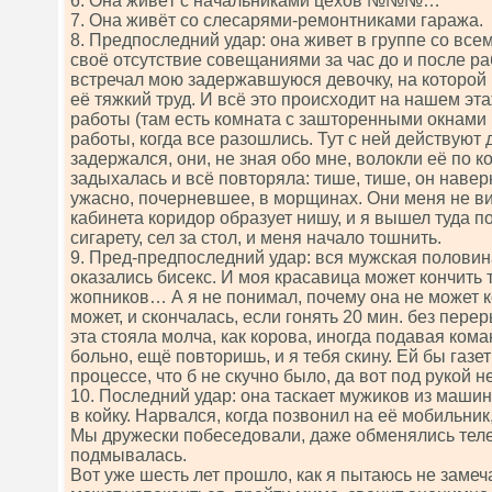
6. Она живёт с начальниками цехов №№№…
7. Она живёт со слесарями-ремонтниками гаража.
8. Предпоследний удар: она живет в группе со все
своё отсутствие совещаниями за час до и после раб
встречал мою задержавшуюся девочку, на которой 
её тяжкий труд. И всё это происходит на нашем эт
работы (там есть комната с зашторенными окнами 
работы, когда все разошлись. Тут с ней действуют
задержался, они, не зная обо мне, волокли её по к
задыхалась и всё повторяла: тише, тише, он навер
ужасно, почерневшее, в морщинах. Они меня не ви
кабинета коридор образует нишу, и я вышел туда по
сигарету, сел за стол, и меня начало тошнить.
9. Пред-предпоследний удар: вся мужская полови
оказались бисекс. И моя красавица может кончить 
жопников… А я не понимал, почему она не может к
может, и скончалась, если гонять 20 мин. без пере
эта стояла молча, как корова, иногда подавая кома
больно, ещё повторишь, и я тебя скину. Ей бы газет
процессе, что б не скучно было, да вот под рукой н
10. Последний удар: она таскает мужиков из машин,
в койку. Нарвался, когда позвонил на её мобильник
Мы дружески побеседовали, даже обменялись теле
подмывалась.
Вот уже шесть лет прошло, как я пытаюсь не замеча