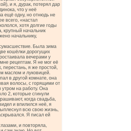
й), и я, дурак, потерял дар
динока, что у неё
а ещё одну, но отнюдь не
ее всего, «настал
кололся, хотя долгие годы
а, крупный начальник
жено начальнику,
 сумасшествие. Была зима
 две кошёлки дорогущих
ростаивала вечерами у
 мне рецептам. Я не мог её
, перестань, я же простой,
ым маслом и луковицей.
пал в другой комнате, она
ывая волосы, с горящими от
я утром на работу. Она
ыло 2, которые сгинули
прашивают, когда свадьба,
видел и впилился неё, я
выплеснул всю свою жизнь,
аскрывался. Я писал ей
лазами, и повторяла,
 и сам знаю. Но вот