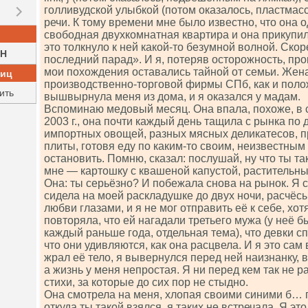
голливудской улыбкой (потом оказалось, пластмассо
речи. К тому времени мне было известно, что она о
свободная двухкомнатная квартира и она прикупил
это толкнуло к ней какой-то безумной волной. Скор
H
последний парад». И я, потеряв осторожность, про
мои похождения оставались тайной от семьи. Жен
ниц
производственно-торговой фирмы СПб, как и поло
ить
вышвырнула меня из дома, и я оказался у мадам.
Вспоминаю медовый месяц. Она впала, похоже, в
2003 г., она почти каждый день тащила с рынка по
импортных овощей, разных мясных деликатесов, п
плиты, готовя еду по каким-то своим, неизвестным
остановить. Помню, сказал: послушай, ну что ты так
мне — картошку с квашеной капустой, растительн
Она: ты серьёзно? И побежала снова на рынок. Я с
сидела на моей раскладушке до двух ночи, расчёс
любви глазами, и я не мог отправить её к себе, хот
повторяла, что ей нагадали третьего мужа (у неё б
каждый раньше года, отдельная тема), что девки с
что они удивляются, как она расцвела. И я это сам 
жрал её тело, я вывернулся перед ней наизнанку, 
а жизнь у меня непростая. Я ни перед кем так не р
стихи, за которые до сих пор не стыдно.
Она смотрела на меня, хлопая своими синими б… г
откуда ты такой взялся, я таких не встречала. Я это