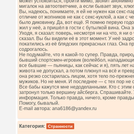
может успокоиться, пройти мимо, звонит анонимно
мигалок на автоответчике, а если бывает звук, хлю
Вы, надеюсь, понимаете, я ей не нужен как секс-па
отличие от жопников не как с секс-куклой, а как с ч
было диковинку. Да, вот ещё. Я помню первую год
жил у неё, а пришёл в гости с бутылкой вина. Она зн
Уходя, я сказал: поверь, несмотря ни на что, я ни 
сказал. Вы бы видели её в этот момент. У неё задр
покатились из её блядских прекрасных глаз. Она пр
содрогалось.
Не подумайте, что я какой-то супер. Правда, прир
бывший спортсмен-игровик (волейбол, нападающий,
все бывшие — пьяницы, как сейчас и я), пять лет н
живота не допускал, а потом плюнул на всё и прев
она резко состарилась лицом, хотя тело по-прежн
мужиков. Но не меня. И последнее — с тех пор не с
Все бабы кажутся мне недоделанными. Кто с этим 
затронул только вершину айсберга. Спрашивайте. 
информация. Только правда, ничего, кроме правды. 
Помогу, бывалый.
Е-mаil автора: аnа6186@yаndех.ru
Категория:
Странности