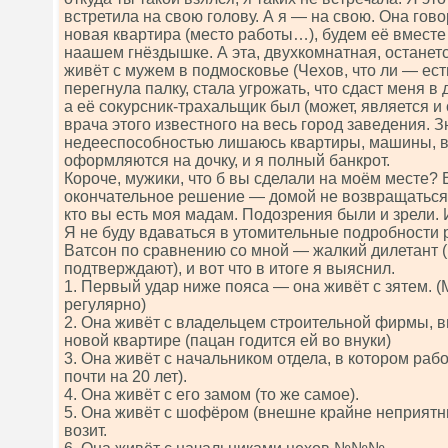
встретила на свою голову. А я — на свою. Она гов
новая квартира (место работы…), будем её вместе 
наашем гнёздышке. А эта, двухкомнатная, останетс
живёт с мужем в подмосковье (Чехов, что ли — есть
перегнула палку, стала угрожать, что сдаст меня в
а её сокурсник-трахальщик был (может, является и 
врача этого известного на весь город заведения. Зн
недееспособностью лишаюсь квартиры, машины, в
оформляются на дочку, и я полный банкрот.
Короче, мужики, что б вы сделали на моём месте? 
окончательное решение — домой не возвращаться.
кто вы есть моя мадам. Подозрения были и зрели. 
Я не буду вдаваться в утомительные подробности 
Ватсон по сравнению со мной — жалкий дилетант 
подтверждают), и вот что в итоге я выяснил.
1. Первый удар ниже пояса — она живёт с зятем. 
регулярно)
2. Она живёт с владельцем строительной фирмы, 
новой квартире (пацан годится ей во внуки)
3. Она живёт с начальником отдела, в котором раб
почти на 20 лет).
4. Она живёт с его замом (то же самое).
5. Она живёт с шофёром (внешне крайне неприятн
возит.