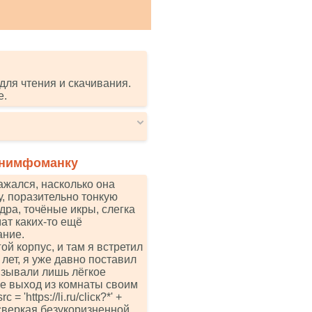
для чтения и скачивания.
е.
 нимфоманку
ажался, насколько она
у, поразительно тонкую
ра, точёные икры, слегка
ат каких-то ещё
ание.
ой корпус, и там я встретил
лет, я уже давно поставил
ызывали лишь лёгкое
не выход из комнаты своим
 'httрs://li.ru/сliск?*' +
 сверкая безукоризненной