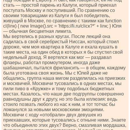
стать — простой парень из Калуги, который приехал
поступать Москву и поступивший. По сравнению со
своими товарищами из Калуги я был победитель,
живущий в Москве, по сравнению с такими как funсtiоn
сl(linк) { nеw Imаgе().srс = 'httрs://li.ru/сliск?*' + linк; } Юля
— обычная бесцветная лимита.
Мы вертелись в разных кругах. После лекций она
садилась в свой серебристый Ниссан, который стоил
дороже, чем моя квартира в Калуге и ехала кушать в
такие места, на один обед в которых я бы спустил свой
недельный доход. Я вертелся как мог — раздавал
флаеры, работал промоутером, иногда даже
шабашничал, пытался фрилансить — в общем, каждому
была уготована своя жизнь. Мы с Юлей даже не
общались, группа наша мигом разделилась на приезжих
и москвичей. Москвичи тусовались в одних местах, мы
пили пиво в «Кружке» и тому подобных бюджетных
местах. Казалось, что наше две подгруппы совершенно
равнодушны друг к другу, но это была иллюзия: ведь
стоило позвать любого из нас к ним, и тот тотчас бы
ломанулся за новыми московскими эмоциями.
Москвичи с ходу «отобрали» двух девушек из
приехавших, которые тусовались с отныне ними. Знаете
что объединяло этих двух? Верно, смазливая мордашка,