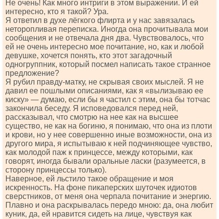
Не очень! Как много интриги в этом выражении. И ей
интересно, кто я такой? Ура.
Я ответил в духе лёгкого флирта и у нас завязалась
неторопливая переписка. Иногда она прочитывала мои
сообщения и не отвечала дня два. Чувствовалось, что
ей не очень интересно мое почитание, но, как и любой
девушке, хочется понять, кто этот загадочный
одногруппник, который посмел написать такое странное
предложение?
Я рубил правду-матку, не скрывая своих мыслей. Я не
давил ее пошлыми описаниями, как я «вылизываю ее
киску» — думаю, если бы я частил с этим, она бы тотчас
закончила беседу. Я исповедовался перед ней,
рассказывал, что смотрю на нее как на высшее
существо, не как на богиню, я понимаю, что она из плоти
и крови, но у нее совершенно иные возможности, она из
другого мира, я испытываю к ней подчиняющее чувство,
как молодой паж к принцессе, между которыми, как
говорят, иногда бывали оральные ласки (разумеется, в
сторону принцессы только).
Наверное, ей льстило такое обращение и моя
искренность. На фоне пикаперских шуточек идиотов
сверстников, от меня она черпала почитание и энергию.
Плавно и она раскрывалась передо мною: да, она любит
куник, да, ей нравится сидеть на лице, чувствуя как