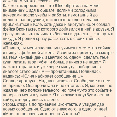
даже не мечтал о сексе с ней.
Как же так произошло, что Юля обратила на меня
внимание? Сидя в общаге, долгими холодными
вечерами после учебы и работы, измотанный до
полного равнодушия, я испытывал одно желание:
приблизиться к Юле, хоть даже и виртуально. Я создал
фейка Вконтакте, с которого добавился в ней в друзья. Я
сразу понял, что начинать беседы издалека — это путь в
никуда. Я решил сразу рассказать о своих тайных
желаниях.
«Привет, ты меня знаешь, мы учимся вместе, но сейчас
я пишу с фейковой анкеты. Извини за прямоту: я смотрю
на тебя каждый день и мечтаю об одном: сделать тебе
куни, лизать твои губки, и больше ничего не надо.» Я
нажал отправить и уже через минуту сообщение в
диалоге стало белым — прочитанным. Появилась
надпись: «Юлия набирает сообщение…»
Сердце дрогнуло. Надпись исчезла. Сообщение от нее
не пришло. Она прочитала и не ответила. Я, конечно, не
ждал ничего положительного, но почему-то это событие
повергло меня в уныние. Я выключил ноутбук и лег на
койку, отвернувшись к стене.
Утром, открыв по привычке Вконтакте, я увидел два
новых сообщения. Одно от знакомого, а одно, от нее!
«Мне это не очень интересно. А кто ты?»