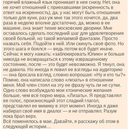
горячий влажный язык проникает в нее снизу. Нет, она
не хочет отношений с приехавшими (искренность в
ответ на искренность), да, у нас могут быть отношения
только для куни, раз уж мне так этого хочется, да, два
раза в неделю вполне достаточно, да, можно в ее
машине, она знает тихие московские дворики. Мне
оставалось сделать последний шаг для удовлетворения
своей больной, но такой желаемой фантазии. Просто
назвать себя. Подойти к ней. Или скинуть своё фото. Но
этого шага я боялся — ведь потом всё будет иначе.
Сейчас я могу нажать: «заблокировать Юлию» и больше
никогда не возвращаться к этому извращенному
состоянию, после — это будет невозможно. Я тянул, она
не давила. Но иногда я ловил ее взгляды на аудиторию
— она бросала взгляд, словно вопрошая: «Ну и кто ты?»
Помню, она написала слово «лизать» в отношении
меня. Мой член стоял на эту ее фразу чуть ли не сутки.
Одно слово возбуждало мои хтонические желания
больше, чем всё порно мира. «Лизать». Я представлял
ее голос, произносящий этот сладкий глагол,
представлял ее мимику в этот момент. Иногда я даже
набирал своё имя в диалог — и не отправлял. Разум
пока брал верх.
Всё поменялось в мае. Давайте, я расскажу об этом в
следующей истории…