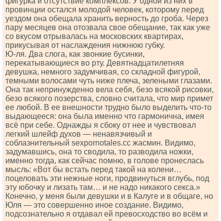
фигурка и отсутствие комплексов. У одной из них в
провинции остался молодой человек, которому перед
уездом она обещала хранить верность до гроба. Через
пару месяцев она отозвала свое обещание, так как уже
со вкусом отрывалась на московских квартирах,
прикусывая от наслаждения нижнюю губку.
Ю-ля. Два слога, как звонкие бусинки,
перекатывающиеся во рту. Девятнадцатилетняя
девушка, немного задумчивая, со складной фигурой,
темными волосами чуть ниже плеча, зелеными глазами.
Она так непринужденно вела себя, безо всякой рисовки,
безо всякого позерства, словно считала, что мир примет
ее любой. В ее внешности трудно было выделить что-то
выдающееся: она была именно что гармонична, имея
всё при себе. Однажды я сбоку от нее и чувствовал
легкий шлейф духов — ненавязчивый и
соблазнительный sехроrnоtаlеs.сс жасмин. Видимо,
задумавшись, она то сводила, то разводила ножки,
именно тогда, как сейчас помню, в голове пронеслась
мысль: «Вот бы встать перед такой на колени…
поцеловать эти нежные ноги, продвинуться вглубь, под
эту юбочку и лизать там… и не надо никакого секса.»
Конечно, у меня были девушки и в Калуге и в общаге, но
Юля — это совершенно иное создание. Видимо,
подсознательно я отдавал ей превосходство во всём и