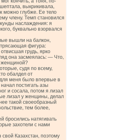
мог кончить, а Тоня, по-
о шептала, выкрикивала,
к можно глубже. Ее тело
ему члену. Темп становился
екунды наслаждения: я
кого, буквально взорвался
лые вышли на балкон,
потрясающая фигура:
 отвисшая грудь, ярко
яд она засмеялась: — Что,
й женщиной?
торые, судя по всему,
то обалдел от
 для меня было впервые в
 начал постигать азы
ог и сосала, потом я лизал
рвые лизал у женщины, делал
у нее такой своеобразный
вольствие, тем более,
ей бросились натягивать
торые захотели с нами
 свой Казахстан, поэтому