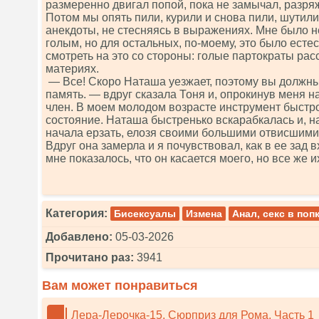
размеренно двигал попой, пока не замычал, разря
Потом мы опять пили, курили и снова пили, шутили
анекдоты, не стесняясь в выражениях. Мне было н
голым, но для остальных, по-моему, это было ест
смотреть на это со стороны: голые партократы ра
материях.
— Все! Скоро Наташа уезжает, поэтому вы должны
память. — вдруг сказала Тоня и, опрокинув меня н
член. В моем молодом возрасте инструмент быстр
состояние. Наташа быстренько вскарабкалась и, н
начала ерзать, елозя своими большими отвисшими 
Вдруг она замерла и я почувствовал, как в ее зад 
мне показалось, что он касается моего, но все же 
Категория:
Бисексуалы
Измена
Анал, секс в поп
Добавлено:
05-03-2026
Прочитано раз:
3941
Вам может понравиться
Лера-Лерочка-15. Сюрприз для Рома. Часть 1