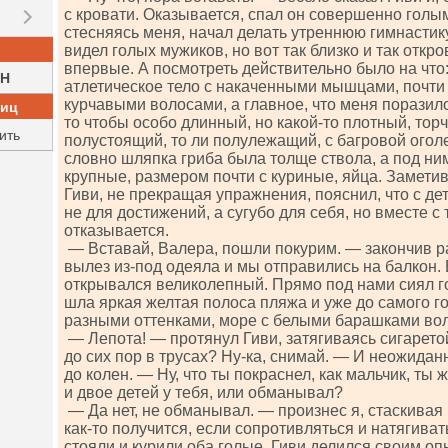
с кровати. Оказывается, спал он совершенно голы
стесняясь меня, начал делать утреннюю гимнастику.
видел голых мужиков, но вот так близко и так отк
впервые. А посмотреть действительно было на что
H
атлетическое тело с накаченными мышцами, почт
курчавыми волосами, а главное, что меня поразило
ниц
то чтобы особо длинный, но какой-то плотный, тор
ить
полустоящий, то ли полулежащий, с багровой огол
словно шляпка гриба была толще ствола, а под н
крупные, размером почти с куриные, яйца. Заметив,
Гиви, не прекращая упражнения, пояснил, что с де
не для достижений, а сугубо для себя, но вместе с 
отказывается.
— Вставай, Валера, пошли покурим. — закончив р
вылез из-под одеяла и мы отправились на балкон.
открывался великолепный. Прямо под нами сиял г
шла яркая желтая полоса пляжа и уже до самого 
разными оттенками, море с белыми барашками вол
— Лепота! — протянул Гиви, затягиваясь сигаретой
до сих пор в трусах? Ну-ка, снимай. — И неожидан
до колен. — Ну, что ты покраснел, как мальчик, ты 
и двое детей у тебя, или обманывал?
— Да нет, не обманывал. — произнес я, стаскивая 
как-то получится, если сопротивляться и натягиват
стояли и курили оба голые. Гиви делился своим оп