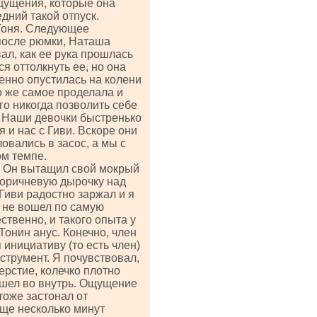
щущения, которые она
едний такой отпуск.
 Тоня. Следующее
после рюмки, Наташа
ал, как ее рука прошлась
я оттолкнуть ее, но она
нно опустилась на колени
 то же самое проделала и
ого никогда позволить себе
о. Наши девочки быстренько
 и нас с Гиви. Вскоре они
овались в засос, а мы с
ом темпе.
 — Он вытащил свой мокрый
коричневую дырочку над
Гиви радостно заржал и я
а не вошел по самую
твенно, и такого опыта у
Тонин анус. Конечно, член
 инициативу (то есть член)
струмент. Я почувствовал,
ерстие, колечко плотно
рошел во внутрь. Ощущение
тоже застонал от
еще несколько минут