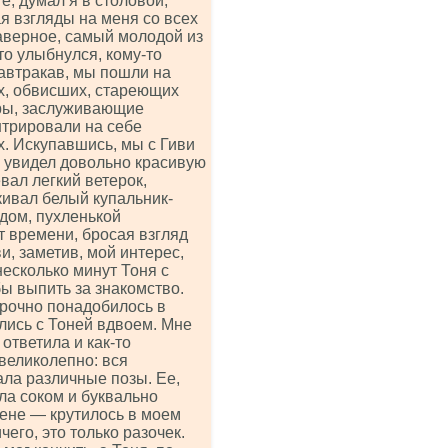
е, думал я в столовой,
я взгляды на меня со всех
наверное, самый молодой из
то улыбнулся, кому-то
завтракав, мы пошли на
х, обвисших, стареющих
гуры, заслуживающие
нтрировали на себе
. Искупавшись, мы с Гиви
я увидел довольно красивую
ал легкий ветерок,
кивал белый купальник-
ядом, пухленькой
т времени, бросая взгляд
и, заметив, мой интерес,
несколько минут Тоня с
ы выпить за знакомство.
срочно понадобилось в
лись с Тоней вдвоем. Мне
 ответила и как-то
великолепно: вся
ала различные позы. Ее,
ла соком и буквально
жене — крутилось в моем
чего, это только разочек.