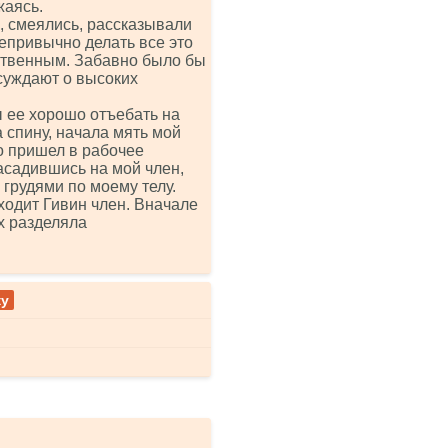
жаясь.
, смеялись, рассказывали
епривычно делать все это
ественным. Забавно было бы
ссуждают о высоких
 ее хорошо отъебать на
а спину, начала мять мой
о пришел в рабочее
асадившись на мой член,
грудями по моему телу.
входит Гивин член. Вначале
их разделяла
ку