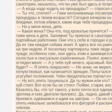
санатории, оказалось, что он уже был здесь в поза
— А когда надо ходить на процедуры? — спросил я
— Ты что, спятил? — Гиви непонимающе посмотре
процедуры в твоем возрасте? Сегодня вечером на
блядями, потом ебемся, какие еще тебе процедур
— Но у меня жена, дети.
— Какая жена? Она что, под кроватью прячется? 
тоже жена и дети. Запомни! Ты приехал в санатори
партийные работники. Они что у себя в городах и 
Да их там каждая собака знает. А здесь все на рав
на три недели. И поскольку партократы тоже люди 
чуждо, особенно секс, они здесь этим и занимаются
холостые и сексуально озабоченные. Понял, комс
оглядел меня: — А у тебя хуй ничего, красивый. Ког
будет? — Я опять покраснел: — Не знаю, не мерил.
почувствовал, как начинается эрекция. Попытался 
усугубил положение. Член предательски торчал из-
— Ну вот, опять тушуешься. Да ты мужик или кто? 
хуй стоит. Вот если бы не стоял. Пойми, старик, ве
Казалось бы, что тут такого, у всех почти все одина
эротика и секс двигали прогресс. Да, ладно, дава
бреемся, одеваемся и идем на завтрак. — Он не с
опять невольно залюбовался его фигурой и раск
членом.