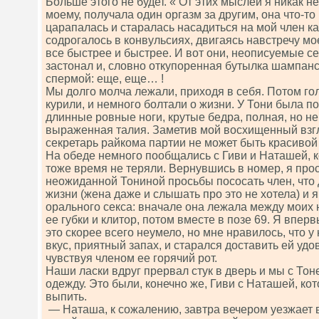
Больше этого не будет. « От этих мыслей я никак не 
моему, получала один оргазм за другим, она что-т
царапалась и старалась насадиться на мой член ка
содрогалось в конвульсиях, двигаясь навстречу мо
все быстрее и быстрее. И вот они, неописуемые с
застонал и, словно откупоренная бутылка шампанс
спермой: еще, еще… !
Мы долго молча лежали, приходя в себя. Потом го
курили, и немного болтали о жизни. У Тони была 
длинные ровные ноги, крутые бедра, полная, но не
выраженная талия. Заметив мой восхищенный взгл
секретарь райкома партии не может быть красиво
На обеде немного пообщались с Гиви и Наташей, ко
тоже время не теряли. Вернувшись в номер, я прос
неожиданной Тониной просьбы пососать член, что
жизни (жена даже и слышать про это не хотела) и я
орального секса: вначале она лежала между моих н
ее губки и клитор, потом вместе в позе 69. Я впе
это скорее всего неумело, но мне нравилось, что 
вкус, приятный запах, и старался доставить ей удо
чувствуя членом ее горячий рот.
Наши ласки вдруг прервал стук в дверь и мы с Тон
одежду. Это были, конечно же, Гиви с Наташей, ко
выпить.
— Наташа, к сожалению, завтра вечером уезжает в