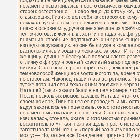
Когда-то еще мне доведется побывать в таком мест
незаметно осматриваясь, просто физически ощуща
сторон: естественно — новое лицо, да к тому же, 
отдыхающих. Гиви же вел себя как старожил: кому-
помахал рукой, с кем-то перекинулся словами. По
пляж: в основном, удручающее зрелище из дряблы
тел, животов, ляжек и т. д., хотя и попадались фи
внимания, стройные, подтянутые, они сразу конце
взгляды окружающих, но они были уже в компаниях
расположились у воды на лежаках, загорая. И тут 
женщину: длинные белокурые волосы слегка развев
отличную фигуру и ровный красивый загар подчер
бикини. Она о чем-то разговаривала с, лежащей р
темноволосой женщиной восточного типа, время о
по сторонам. Наконец, наши глаза встретились. Гив
тут же потащил свой лежак к ним поближе и через 
Наташей (так их звали) были в нашем номере, чтоб
После нескольких рюмок, казашке Наташе, что-то 
своем номере, Гиви пошел ее проводить и мы оста
вдруг захотелось ее поцеловать, она с готовностью
незаметно мы оказались в постели. Она трахалась 
извивалась, стонала, охала, с готовностью приним
восхитительно мягкая, нежная щель, просто истека
заглатывала мой член. «В первый раз я изменяю 
мозгу: — Но, как же все Тоня делает приятно. Ну, ни