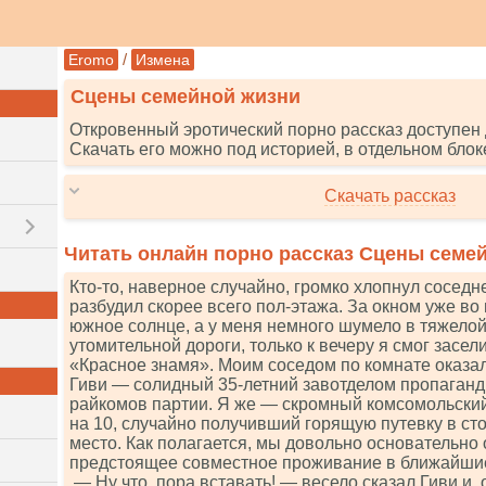
/
Eromo
Измена
Сцены семейной жизни
Откровенный эротический порно рассказ доступен 
Скачать его можно под историей, в отдельном блок
Скачать рассказ
Читать онлайн порно рассказ Сцены семе
Кто-то, наверное случайно, громко хлопнул соседне
разбудил скорее всего пол-этажа. За окном уже во
южное солнце, а у меня немного шумело в тяжелой
утомительной дороги, только к вечеру я смог засе
«Красное знамя». Моим соседом по комнате оказа
Гиви — солидный 35-летний завотделом пропаганды
райкомов партии. Я же — скромный комсомольский
на 10, случайно получивший горящую путевку в ст
место. Как полагается, мы довольно основательно 
предстоящее совместное проживание в ближайшие
— Ну что, пора вставать! — весело сказал Гиви и,