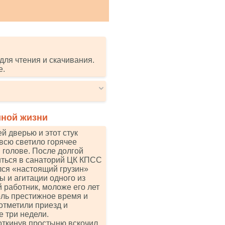
для чтения и скачивания.
е.
йной жизни
й дверью и этот стук
 всю светило горячее
 голове. После долгой
литься в санаторий ЦК КПСС
лся «настоящий грузин»
 и агитации одного из
 работник, моложе его лет
оль престижное время и
отметили приезд и
 три недели.
 откинув простыню вскочил