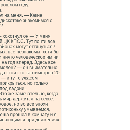
прошлом году.
.
л на меня. — Какие
 дискотеке знакомимся с
ы?
— хохотнул он — У меня
й ЦК КПСС. Тут почти все
районах могут оттянуться?
ных, все незнакомы, хотя бы
и ничто человеческое им ни
 на год вперед. Здесь все
омолец? — он внимательно
да стоит, то сантиметров 20
 — и тут с ужасом
прикрыться, но только
под ладони.
Это же замечательно, когда
сь мир держится на сексе.
ковое, но во все эпохи
й потихоньку умываемся,
пеша прошел в комнату и я
ачивающимся при движениях