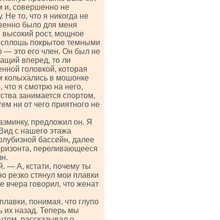
м и, совершенно не
 Не то, что я никогда не
ровенно было для меня
: высокий рост, мощное
и сплошь покрытое темными
 — это его член. Он был не
чащий вперед, то ли
енной головкой, которая
им колыхались в мошонке
 что я смотрю на него,
тства занимается спортом,
тем ни от чего приятного не
азминку, предложил он. Я
 Вид с нашего этажа
олубизной бассейн, далее
горизонта, переливающееся
н.
. — А, кстати, почему ты
но резко стянул мои плавки
же вчера говорил, что женат
плавки, понимая, что глупо
ь их назад. Теперь мы
ытом, рассказывал о