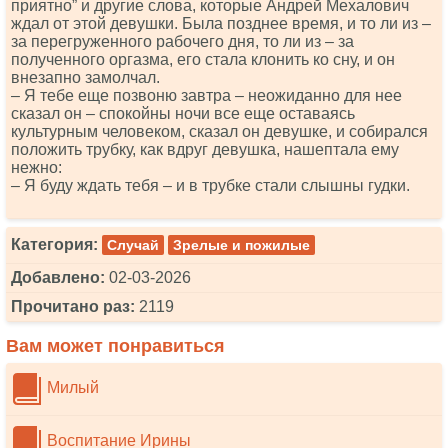
приятно” и другие слова, которые Андрей Мехалович
ждал от этой девушки. Была позднее время, и то ли из –
за перегруженного рабочего дня, то ли из – за
полученного оргазма, его стала клонить ко сну, и он
внезапно замолчал.
– Я тебе еще позвоню завтра – неожиданно для нее
сказал он – спокойны ночи все еще оставаясь
культурным человеком, сказал он девушке, и собирался
положить трубку, как вдруг девушка, нашептала ему
нежно:
– Я буду ждать тебя – и в трубке стали слышны гудки.
Категория:
Случай
Зрелые и пожилые
Добавлено:
02-03-2026
Прочитано раз:
2119
Вам может понравиться
Милый
Воспитание Ирины