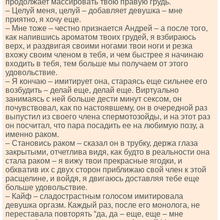
продолжает массировать твою правую грудь.
– Целуй меня, целуй – добавляет девушка – мне
приятно, я хочу еще.
– Мне тоже – честно признается Андрей – а после того,
как напившись ароматом твоих грудей, я взбираюсь
верх, и раздвигая своими ногами твои ноги и резка
вхожу своим членом в тебя, и чем быстрее я начинаю
входить в тебя, тем больше мы получаем от этого
удовольствие.
– Я кончаю – имитирует она, стараясь еще сильнее его
возбудить – делай еще, делай еще. Виртуально
занимаясь с ней больше дести минут сексом, он
почувствовал, как по настоявшему, он в очередной раз
выпустил из своего члена спермотозойды, и на этот раз
он посчитал, что пара посадить ее на любимую позу, а
именно раком.
– Становись раком – сказал он в трубку, держа глаза
закрытыми, отчетлива видя, как будто в реальности она
стала раком – я вижу твои прекрасные ягодки, и
обхватив их с двух сторон приближаю свой член к этой
расщелине, и войдя, я двигаюсь доставляя тебе еще
больше удовольствие.
– Кайф – сладострастным голосом имитировала
девушка оргазм. Каждый раз, после его монолога, не
переставала повторять “да, да – еще, еще – мне