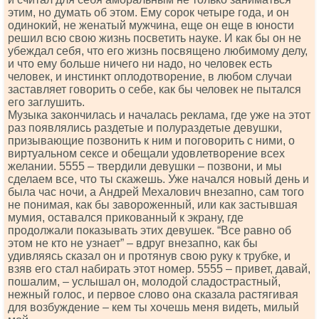
этим, но думать об этом. Ему сорок четыре года, и он
одинокий, не женатый мужчина, еще он еще в юности
решил всю свою жизнь посветить науке. И как бы он не
убеждал себя, что его жизнь посвящено любимому делу,
и что ему больше ничего ни надо, но человек есть
человек, и инстинкт оплодотворение, в любом случаи
заставляет говорить о себе, как бы человек не пытался
его заглушить.
Музыка закончилась и началась реклама, где уже на этот
раз появлялись раздетые и полураздетые девушки,
призывающие позвонить к ним и поговорить с ними, о
виртуальном сексе и обещали удовлетворение всех
желании. 5555 – твердили девушки – позвони, и мы
сделаем все, что ты скажешь. Уже начался новый день и
была час ночи, а Андрей Мехалович внезапно, сам того
не понимая, как бы завороженный, или как застывшая
мумия, оставался прикованный к экрану, где
продолжали показывать этих девушек. “Все равно об
этом не кто не узнает” – вдруг внезапно, как бы
удивляясь сказал он и протянув свою руку к трубке, и
взяв его стал набирать этот номер. 5555 – привет, давай,
пошалим, – услышал он, молодой сладострастный,
нежный голос, и первое слово она сказала растягивая
для возбуждение – кем ты хочешь меня видеть, милый