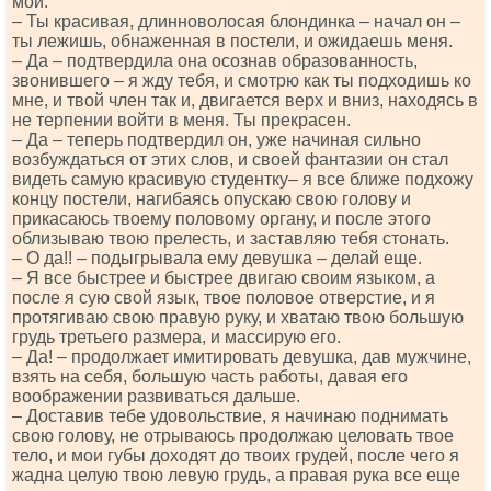
мой.
– Ты красивая, длинноволосая блондинка – начал он –
ты лежишь, обнаженная в постели, и ожидаешь меня.
– Да – подтвердила она осознав образованность,
звонившего – я жду тебя, и смотрю как ты подходишь ко
мне, и твой член так и, двигается верх и вниз, находясь в
не терпении войти в меня. Ты прекрасен.
– Да – теперь подтвердил он, уже начиная сильно
возбуждаться от этих слов, и своей фантазии он стал
видеть самую красивую студентку– я все ближе подхожу
концу постели, нагибаясь опускаю свою голову и
прикасаюсь твоему половому органу, и после этого
облизываю твою прелесть, и заставляю тебя стонать.
– О да!! – подыгрывала ему девушка – делай еще.
– Я все быстрее и быстрее двигаю своим языком, а
после я сую свой язык, твое половое отверстие, и я
протягиваю свою правую руку, и хватаю твою большую
грудь третьего размера, и массирую его.
– Да! – продолжает имитировать девушка, дав мужчине,
взять на себя, большую часть работы, давая его
воображении развиваться дальше.
– Доставив тебе удовольствие, я начинаю поднимать
свою голову, не отрываюсь продолжаю целовать твое
тело, и мои губы доходят до твоих грудей, после чего я
жадна целую твою левую грудь, а правая рука все еще