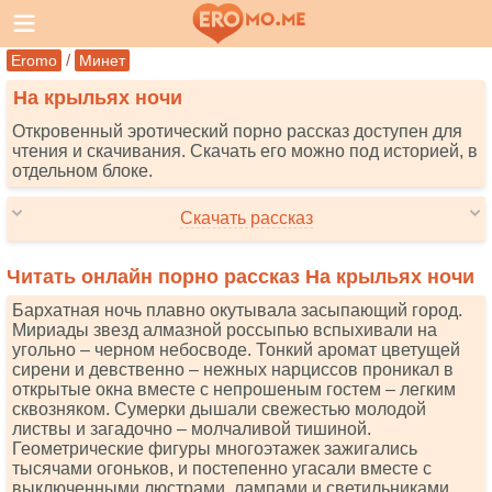
/
Eromo
Минет
На крыльях ночи
Откровенный эротический порно рассказ доступен для
чтения и скачивания. Скачать его можно под историей, в
отдельном блоке.
Скачать рассказ
Читать онлайн порно рассказ На крыльях ночи
Бархатная ночь плавно окутывала засыпающий город.
Мириады звезд алмазной россыпью вспыхивали на
угольно – черном небосводе. Тонкий аромат цветущей
сирени и девственно – нежных нарциссов проникал в
открытые окна вместе с непрошеным гостем – легким
сквозняком. Сумерки дышали свежестью молодой
листвы и загадочно – молчаливой тишиной.
Геометрические фигуры многоэтажек зажигались
тысячами огоньков, и постепенно угасали вместе с
выключенными люстрами, лампами и светильниками.