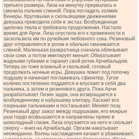
третьего размера. Лиза на минутку прервалась и
смочила пальчик слюной. Пора погладить холмик
Венеры. Круговыми и скользящими движениями
девушка приводила себя в экстаз. Возбужденная
щелочка текла и требовала продолжения. Настало
время для Арчи. Лиза опустила его к промежности и
заскользила им по ручейкам любовного сока. Резиновый
друг отправляется в ротик и обильно смачивается
слюной. Маленькая развратница сначала облизывает
свои соки, а потом имитирует миньет. Обхватывает
жадными губками и таранит свой ротик Арчибальдом.
Теперь он тоже влажный и скользкий, готовый
продолжать ночные игры. Девушка ложит под попочку
подушку и начинает поглаживать сфинктер. Тугое
колечко постепенно поддается и впускает в себя два
пальчика, а затем и резинового друга. Пока Арчи
разрабатывает Лизин задок, она возвращается к
возбужденному и набухшему клитору. Ласкает его
озорными пальчиками и постанывает. Меняет позу.
Резиновый друг зажат между подушками, его мокрые
уши гордо возвышаются и направлены прямо в
шоколадный глазик. Лиза опускается на него и скользит
сверху – вниз на Арчибальде. Оргазм накатывает
неожиданно. Волны наслаждения качают и убаюкивают,