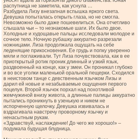
уносят вдаль за горизонты дикого блаженства. Юная
распутница не заметила, как уснула …
Разбудила Лизу внезапная вспышка яркого света.
Девушка попыталась открыть глаза, но не смогла.
Невозможно было даже пошевелиться. Она отчетливо
слышала чьи – то незнакомые шаги. Их было двое.
Холодные и худощавые пальцы исследовали молодое и
сочное тело. Ночную рубашку аккуратно разрезали
ножницами. Лиза продолжала ощущать на себе
леденящие прикосновения. Ее грудь и попку уверенно
мяли и поглаживали. Тут Лиза почувствовала, как в ее
приоткрытый ротик проник длинный и узкий язык,
раздвоенный на конце, как у змеи. Он проникал глубоко
и во все уголки маленькой оральной пещерки. Сходился
в неистовом танце с девственным язычком Лизы и
дарил ей новые и незабываемые ощущения первого
поцелуя. Второй язычок порхал над похотливой
жемчужиной внизу живота, а длинные палицы аккуратно
пытались проникнуть в узенькую и никем не
испорченную щелочку. Девушка извивалась и
вздрагивала навстречу проворному язычку и
ненасытным рукам.
«Здравствуй, наслаждение! До чего же хорошо!» –
подумала будущая блудница.