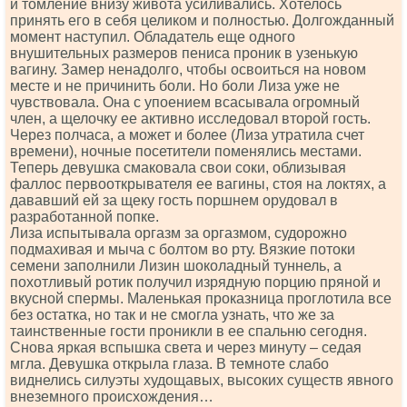
и томление внизу живота усиливались. Хотелось
принять его в себя целиком и полностью. Долгожданный
момент наступил. Обладатель еще одного
внушительных размеров пениса проник в узенькую
вагину. Замер ненадолго, чтобы освоиться на новом
месте и не причинить боли. Но боли Лиза уже не
чувствовала. Она с упоением всасывала огромный
член, а щелочку ее активно исследовал второй гость.
Через полчаса, а может и более (Лиза утратила счет
времени), ночные посетители поменялись местами.
Теперь девушка смаковала свои соки, облизывая
фаллос первооткрывателя ее вагины, стоя на локтях, а
дававший ей за щеку гость поршнем орудовал в
разработанной попке.
Лиза испытывала оргазм за оргазмом, судорожно
подмахивая и мыча с болтом во рту. Вязкие потоки
семени заполнили Лизин шоколадный туннель, а
похотливый ротик получил изрядную порцию пряной и
вкусной спермы. Маленькая проказница проглотила все
без остатка, но так и не смогла узнать, что же за
таинственные гости проникли в ее спальню сегодня.
Снова яркая вспышка света и через минуту – седая
мгла. Девушка открыла глаза. В темноте слабо
виднелись силуэты худощавых, высоких существ явного
внеземного происхождения…