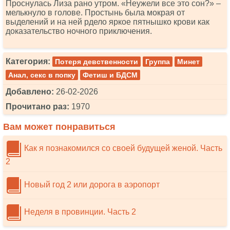
Проснулась Лиза рано утром. «Неужели все это сон?» –
мелькнуло в голове. Простынь была мокрая от
выделений и на ней рдело яркое пятнышко крови как
доказательство ночного приключения.
Категория:
Потеря девственности
Группа
Минет
Анал, секс в попку
Фетиш и БДСМ
Добавлено:
26-02-2026
Прочитано раз:
1970
Вам может понравиться
Как я познакомился со своей будущей женой. Часть
2
Новый год 2 или дорога в аэропорт
Неделя в провинции. Часть 2