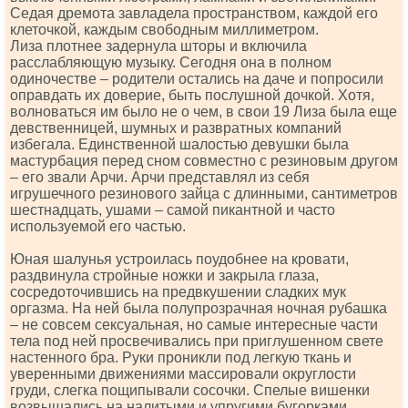
Седая дремота завладела пространством, каждой его
клеточкой, каждым свободным миллиметром.
Лиза плотнее задернула шторы и включила
расслабляющую музыку. Сегодня она в полном
одиночестве – родители остались на даче и попросили
оправдать их доверие, быть послушной дочкой. Хотя,
волноваться им было не о чем, в свои 19 Лиза была еще
девственницей, шумных и развратных компаний
избегала. Единственной шалостью девушки была
мастурбация перед сном совместно с резиновым другом
– его звали Арчи. Арчи представлял из себя
игрушечного резинового зайца с длинными, сантиметров
шестнадцать, ушами – самой пикантной и часто
используемой его частью.
Юная шалунья устроилась поудобнее на кровати,
раздвинула стройные ножки и закрыла глаза,
сосредоточившись на предвкушении сладких мук
оргазма. На ней была полупрозрачная ночная рубашка
– не совсем сексуальная, но самые интересные части
тела под ней просвечивались при приглушенном свете
настенного бра. Руки проникли под легкую ткань и
уверенными движениями массировали округлости
груди, слегка пощипывали сосочки. Спелые вишенки
возвышались на налитыми и упругими бугорками