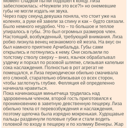
Момент сладкой пытки подошел к концу. Лиза
забеспокоилась: «Неужели это все?!» но онемевшие
губы не могли издать ни звука.
Через пару секунд девушка поняла, что стоит уже на
коленях, а руки ей завели за спину и как – будто связали.
Было немного неудобно. Что – то большое и теплое
упиралось в губы. Это был огромных размеров член.
Настоящий, возбужденный, требующий внимания. Лиза
робко лизнула венец незнакомого ей жезла. На вкус он
был намного приятнее Арчибальда. Губы сами
открылись и потянулись к нему. Они скользили по
толстому стволу сверху – вниз, язычок обрабатывал
уздечку и порхал по розовой шляпке, слизывая капельки
сока наслаждения. Полностью в рот агрегат не
помещался, и Лиза периодически обильно смачивала
его слюной, старательно облизывая со всех сторон,
чтобы заглотнуть глубже. Фелляция ей определенно
начинала нравиться.
Пока начинающая миньетчица трудилась над
здоровенным членом, второй гость приготовился к
проникновению в заветную девственную пещерку. Лиза
обильно текла от перевозбуждения и наслаждения,
поэтому щелочка была изрядно мокренькая. Худощавые
пальцы раздвинули половые губки и стали водить
головкой по входу в пещерку и по холмику Венеры. Жар