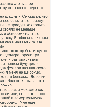
оизошло это чудное
вожу историю от первого
 на шашлык. Он сказал, что
а все остальные приедут
ше не приедет, как только
ам стояло не меньше
зы, и обворожительные
 уголку. В общем каких там
мая любимая музыка. Он
я!»
 помощью штор был искусно
канделябре горели три
тами и разговаривали
юбви, нашем будущем и
два фужера шампанского,
ложил меня на широкую,
елковым бельем… Девочки,
удет больно, я знала что он
торожно…
но плюшевый медвежонок,
но ли мне, но постепенно
павший в «смертельную»
ю свободу… Мне еще
это были мои самые