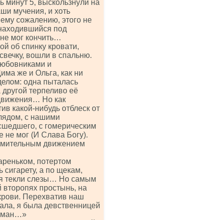
ь минут 5, выскользнули на
ши мучения, и хоть
шему сожалению, этого не
 находившийся под
 не мог кончить…
ой об спинку кровати,
свечку, вошли в спальню.
любовниками и
има же и Ольга, как ни
делом: одна пыталась
а другой терпеливо её
 движения… Но как
тив какой-нибудь отблеск от
глядом, с нашими
сшедшего, с гомерическим
 не мог (И Слава Богу).
тремительным движением
ареньком, потертом
 сигарету, а по щекам,
ия текли слезы… Но самым
 второпях простынь, на
крови. Перехватив наш
врала, я была девственницей
обман…»