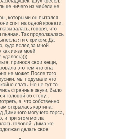
раскладушек, двух кресел,
ольше ничего из мебели не
оры, которыми он пытался
 они спят на одной кровати,
тказывалась, говоря, что
ом пьяная. Так продолжалась
несла я и с криком: Да
ю, куда вслед за мной
 как из-за моей
 удалось))))
ьга, принося свои вещи,
ровала это тем что она
 она не может. После того
русики, мы подумали что
ойно спать. Но не тут то
лись странные звуки, было
ется головой об стену…
треть, а, что собственно
Нам открылась картина:
д Диминого могучего торса,
о, и при этом могла
билась головой. Дима же
родолжал делать свое