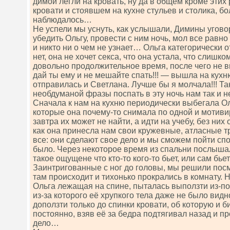
димой легли на кровать, ну да в общем кроме этих 
кровати и стоявшем на кухне стульев и столика, б
наблюдалось…
Не успели мы уснуть, как услышали, Димины угов
убедить Ольгу, провести с ним ночь, мол все равно
и никто ни о чем не узнает… Ольга категорически о
нет, она не хочет секса, что она устала, что слишк
довольно продолжительное время, после чего не вы
дай ты ему и не мешайте спать!!! — вышла на кухн
отправилась и Светлана. Лучше бы я молчала!!! Так
необдуманой фразы поспать в эту ночь нам так и не
Сначала к нам на кухню периодически выбегала Ол
которые она почему-то снимала по одной и мотиви
завтра их может не найти, а идти на учебу, без них
как она принесла нам свои кружевные, атласные т
все: они сделают свое дело и мы сможем пойти спок
было. Через некоторое время из спальни послыша
такое ощущене что кто-то кого-то бьет, или сам бь
Заинтригованные с ног до головы, мы решили посмо
там происходит и тихонько прокрались в комнату. 
Ольга лежащая на спине, пыталась выползти из-по
из-за которого её хрупкого тела даже не было видн
доползти только до спинки кровати, об которую и 
постоянно, взяв её за бедра подтягивал назад и п
дело…