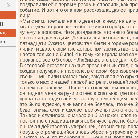
поздравили её с первым разом и спросили, как пр
событие. И вот что она нам рассказала, далее при
лица.
«Мы с ним, поехали на его девятке, к нему на дачу,
H
мы поедем по-раньше, чтобы немного прибраться, 
чуть-чуть попозже. Но я догадалась, что никто боль
ниц
он открыл дверь дачи. Девочки, вы не поверите, т
ить
пятнадцати букетов цветов: там были и гордые ро
лилии, и даже скромные астры, притаились где-то в
цветов только не было! И к тому же играла моя са
произнес всего 5 слов: « Любимая, это все для теб
В столовой оказался накрыт праздничный стол, с
создан полумрак, и на столе, в старом, бронзовом 
свечи… Мы пили шампанское, закусывая его фрук
только о нас: о нашей первой встречи, о нашей л
нашем настоящем… После того как мы выпили по 
он поднял меня на руки и отнес в спальню, где по
кровать его родителей, устланную нежнейщим, ш
это было чудесно, я ни капли не боялась, что мне б
будет внимателен и сделает все очень нежно и ос
Так все и случилось, сначала он был нежен слов
постоянно спрашивал как я себя чувствую, не боль
он начал действовать уверенней, словно тигр, по
ловушку стремившийся вновь обрести утраченну
никогда не было так хорошо… В общем, девочки, 