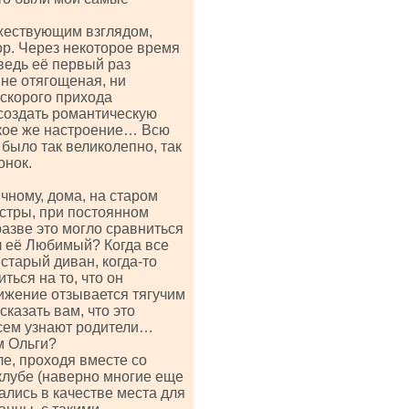
ржествующим взглядом,
р. Через некоторое время
ведь её первый раз
, не отягощеная, ни
 скорого прихода
создать романтическую
такое же настроение… Всю
 было так великолепно, так
онок.
чному, дома, на старом
стры, при постоянном
разве это могло сравниться
л её Любимый? Когда все
старый диван, когда-то
ться на то, что он
вижение отзывается тягучим
сказать вам, что это
 всем узнают родители…
м Ольги?
ле, проходя вместе со
клубе (наверно многие еще
ались в качестве места для