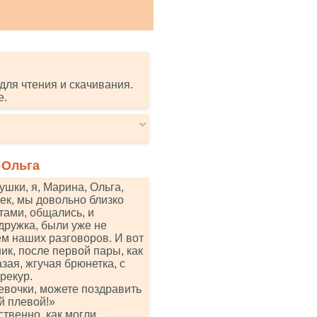
для чтения и скачивания.
е.
 Ольга
ушки, я, Марина, Ольга,
шек, мы довольно близко
тами, общались, и
дружка, были уже не
ем наших разговоров. И вот
ик, после первой пары, как
зая, жгучая брюнетка, с
рекур.
евочки, можете поздравить
й плевой!»
ственно, как могли,