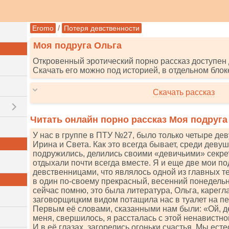
/
Eromo
Потеря девственности
Моя подруга Ольга
Откровенный эротический порно рассказ доступен 
Скачать его можно под историей, в отдельном блок
Скачать рассказ
Читать онлайн порно рассказ Моя подруга
У нас в группе в ПТУ №27, было только четыре дев
Ирина и Света. Как это всегда бывает, среди деву
подружились, делились своими «девичьими» секре
отдыхали почти всегда вместе. Я и еще две мои по
девственницами, что являлось одной из главных т
в один по-своему прекрасный, весенний понедельн
сейчас помню, это была литература, Ольга, карегла
заговорщицким видом потащила нас в туалет на пе
Первым её словами, сказанными нам были: «Ой, д
меня, свершилось, я рассталась с этой ненавистно
И в её глазах, загорелись огоньки счастья. Мы есте