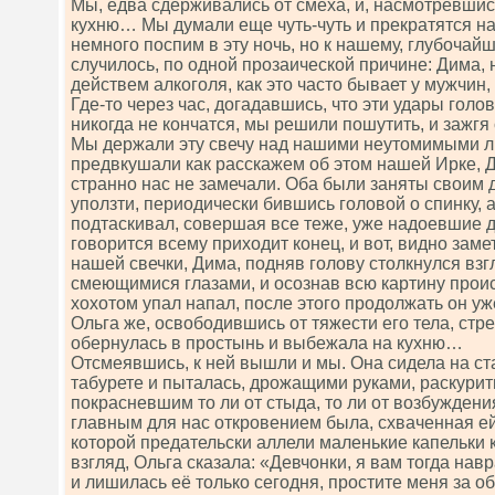
Мы, едва сдерживались от смеха, и, насмотревшис
кухню… Мы думали еще чуть-чуть и прекратятся на
немного поспим в эту ночь, но к нашему, глубочай
случилось, по одной прозаической причине: Дима,
действем алкоголя, как это часто бывает у мужчин,
Где-то через час, догадавшись, что эти удары голов
никогда не кончатся, мы решили пошутить, и зажгя 
Мы держали эту свечу над нашими неутомимыми 
предвкушали как расскажем об этом нашей Ирке, Д
странно нас не замечали. Оба были заняты своим 
уползти, периодически бившись головой о спинку, 
подтаскивал, совершая все теже, уже надоевшие
говорится всему приходит конец, и вот, видно заме
нашей свечки, Дима, подняв голову столкнулся вз
смеющимися глазами, и осознав всю картину прои
хохотом упал напал, после этого продолжать он уже
Ольга же, освободившись от тяжести его тела, с
обернулась в простынь и выбежала на кухню…
Отсмеявшись, к ней вышли и мы. Она сидела на ст
табурете и пыталась, дрожащими руками, раскурить
покрасневшим то ли от стыда, то ли от возбужден
главным для нас откровением была, схваченная ей
которой предательски аллели маленькие капельки 
взгляд, Ольга сказала: «Девчонки, я вам тогда на
и лишилась её только сегодня, простите меня за 