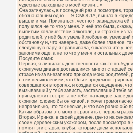
чудесные выходные в моей жизни…»
Она затянулась, в последний раз и посмотрев, то
обозначавшим одно — Я СМОГЛА, вышла в коридо
вышли и мы. Признаться, честно я завидовала ей, 
получился не то что у меня. У неё это была, сказка
выпитым колличеством алкоголя, ни страхом из-за
родителей, у неё был умелый любовник, умеющий 
обстановку и, что наверно, даже более главное, 
следующую пару, я сравнивала, я жалела что у нее
запонимающе, а не то что у меня и остальных девч
Посудите сами:
Первая, я лишилась девственности как-то по-будни
скрипучем диване доставшимся мне от старшей се
страхе из-за внезапного прихода моих родителей, 
с тем великолепием, что Ольге продемонстрирова
совершается второпях, и создается ощущение, что 
вызывавший у тебя зависть, заставлявший тебя зли
принадлежит сестре, а не тебе, на каждое ваше д
скрипом, словно бы он живой, и хочет громогласно 
неправильно, что так нельзя, и что все равно обо
Каким образом это можно сравнить с первым разо
Вторая, Иринка, в своей деревне, где-то на сенова
своим деревенским ухажером, после просмотра в 
помнят эти старые клубы, которые днем использов