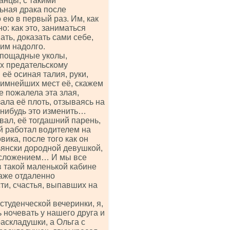
анцы, с такими
ьная драка после
ею в первый раз. Им, как
о: как это, заниматься
ать, доказать сами себе,
 им надолго.
еспощадные уколы,
их предательскому
её осиная талия, руки,
нтимнейших мест её, скажем
е пожалела эта злая,
ла её плоть, отзываясь на
-нибудь это изменить…
рвал, её тогдашний парень,
ый работал водителем на
ика, после того как он
ьянски дородной девушкой,
лосложением… И мы все
в такой маленькой кабине
даже отдаленно
ти, счастья, выпавших на
туденческой вечеринки, я,
ь ночевать у нашего друга и
аскладушки, а Ольга с