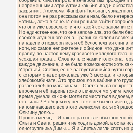
собраний, кинотеатров, а вечером там проходили т
непременными атрибутами как бильярд и обязател
закрытия…) фильма, Фанфан-Тюльпан, увиденного 
она потом не раз рассказывала нам, было интересн
«этим», лежа в сене. И они решили зайти попробов
что они уже взрослые, и что такой секс запомнится
Но единственное, что она запомнила, это были б
свежевысушенного сена. Травинки кололи везде: 
нападению подверглись и её белоснежная спина, и 
ноги, но самое неприятное и обидное, что даже и
правду, по-настоящему красивого молодого тела, н
усохшая трава… Словно тысячами иголок она терза
каждое движение, и не было возможности хоть как
У третьей, Светки, её не распустившийся бутон со
с которым она встречалась уже 3 месяца, и котор
хлебокомбинате. Это произошло в кабине его грузов
развез хлеб по магазинам… Светка была по-крест
впрочем и её парень тоже отличался могучим те
время думали как они могли поместиться вдвоем, 
его зилка? В общем и у неё тоже не было ничего, 
напоминающего все этого великолепия, этой радос
Ольгину долю…
Прошел месяц… И как-то раз после обыкновенной с
Ольга и Света, решили не ходить домой, а осталис
одногруппника Димы… Я и Светка легли спать на р