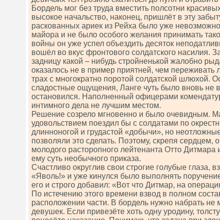
Бордель мог без труда вместить полсотни красивы
высокое начальство, наконец, пришлёт в эту забы
раскованных ариек из Рейха было уже невозможно.
майора и не было особого желания принимать тако
войны он уже успел объездить десяток неподатлив
вошёл во вкус фронтового солдатского насилия. З
задницу какой – нибудь стройненькой жалобно р
оказалось не в пример приятней, чем переживать
трах с многократно поротой солдатской шлюхой. 
сладостные ощущения, Ланге чуть было вновь не в
остановился. Наполненный офицерами комендатур
интимного дела не лучшим местом.
Решение созрело мгновенно и было очевидным. Ма
удовольствием поездил бы с солдатами по окрест
длинноногой и грудастой «добычи», но неотложны
позволяли это сделать. Поэтому, скрепя сердцем, 
молодого расторопного лейтенанта Отто Дитмара и
ему суть необычного приказа.
Счастливо округлив свои строгие голубые глаза, в
«Яволь!» и уже кинулся было выполнять поручение
его и строго добавил: «Вот что Дитмар, на операци
По истечению этого времени взвод в полном соста
расположении части. В бордель нужно набрать не
девушек. Если привезёте хоть одну уродину, толстуш