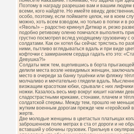
понесёте наказание. Понимаю, что задача при зде
Поэтому в награду разрешаю вам и вашим людям 
всеми, кого найдёте. Но имейте ввиду, девственни
особо, поэтому, если поймаете целок, ни в коем сл
можно, хоть всем взводом, но только в попки и в ро
«Яволь!» – радостно крикнул Дитмар и, резко разв
подобно ретивому оленю помчался выполнять при
грустно посмотрел вслед уходящему грузовичку с
солдатами. Как он хотел бы сейчас трястись по раз
ними, пытливо вглядываться вдаль и при виде цве
кофточки с замиранием сердца гадать кто это: «С
Девушка?!»
Солдаты меж тем, вцепившись в борта прыгающей
делили места возле невидимых женщин, заключали
место в очереди за банку тушёнки или фляжку тёп
молчаливо и мечтательно глядели вдаль. Мысленн
визжащим красоткам юбки, срывали с них лифчики
ножки. Казалось весь мир вокруг кишит нагими дев
сладострастными криками, стонами, плачем и тёп
солдатской спермы. Между тем, прошло не меньше 
жутким военным дорогам прежде чем «геройский в
жертв.
Две молодые женщины в цветастых платьицах копа
заброшенном поле метрах в ста от дороги и не об
вставший у обочины грузовик. Прильнув к окуляра