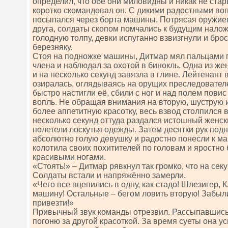
определил, что обе они миловидны и никак не старш
коротко скомандовал он. С дикими радостными во
посыпался через борта машины. Потрясая оружием,
друга, солдаты скопом помчались к будущим налож
голодную толпу, девки испуганно взвизгнули и бро
березняку.
Стоя на подножке машины, Дитмар мял пальцами г
члена и наблюдал за охотой в бинокль. Одна из ж
и на несколько секунд завязла в глине. Лейтенант 
озиралась, оглядываясь на орущих преследовател
быстро настигли её, сбили с ног и над полем пов
вопль. Не обращая внимания на вторую, шуструю и
более аппетитную красотку, весь взвод столпился 
несколько секунд оттуда раздался истошный женски
полетели лоскутья одежды. Затем десятки рук под
абсолютно голую девушку и радостно понесли к ма
колотила своих похитителей по головам и яростно 
красивыми ногами.
«Стоять!» – Дитмар рявкнул так громко, что на секу
Солдаты встали и напряжённо замерли.
«Чего все вцепились в одну, как стадо! Шлезигер, 
машину! Остальные – бегом ловить вторую! Забыли
привезти!»
Привычный звук команды отрезвил. Рассыпавшись 
погоню за другой красоткой. За время суеты она ус