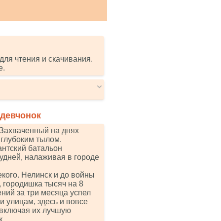
для чтения и скачивания.
е.
 девчонок
 Захваченный на днях
 глубоким тылом.
антский батальон
удней, налаживая в городе
кого. Нелинск и до войны
, городишка тысяч на 8
ений за три месяца успел
 улицам, здесь и вовсе
 включая их лучшую
к.