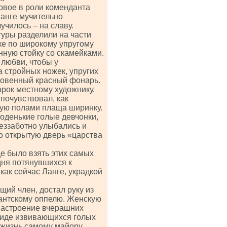
рвое в роли коменданта
Ланге мучительно
чилось – на славу.
туры разделили на части
ке по широкому упругому
нную стойку со скамейками.
 любви, чтобы у
а стройных ножек, упругих
оровенный красный фонарь.
арок местному художнику.
 почувствовал, как
ую полами плаща ширинку.
оденькие голые девчонки,
еззаботно улыбались и
о открытую дверь «царства
де было взять этих самых
дня потянувшихся к
как сейчас Ланге, украдкой
щий член, достал руку из
антскому оппелю. Женскую
настроение вчерашних
виде извивающихся голых
ь жизнь самому майору.