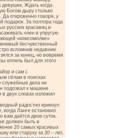
х девушек. Ждать когда
тую Богом дыру столько
 Да откровенно говоря, у
й подарок. За полтора года
ых русских красавиц и
асаживать член в упругую
ыдающей «комсомолке»
 ленивый бесчувственный
Остро вспомнив недавние
зялся за конец, но вовремя
ы оппель был для этого
йор и сам с
ным сёлам в поисках
е служебные дела не
он подозвал к машине
 в двух словах изложил
зводный радостно крикнул
, когда Ланге остановил
ю вам даётся двое суток.
ве должен быть в
 менее 20 самых красивых
ку или старуху за 30 – лет,