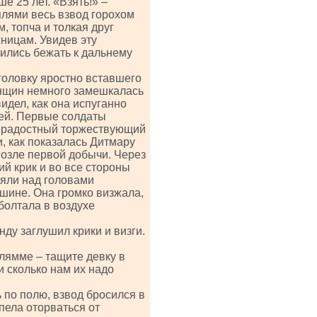
е 25 лет. «Взять!» –
плями весь взвод горохом
 топча и толкая друг
ницам. Увидев эту
сились бежать к дальнему
оловку яростно вставшего
енщин немного замешкалась
видел, как она испуганно
ей. Первые солдаты
ис радостный торжествующий
, как показалась Дитмару
возле первой добычи. Через
й крик и во все стороны
няли над головами
шине. Она громко визжала,
болтала в воздухе
нду заглушил крики и визги.
Клямме – тащите девку в
 сколько нам их надо
по полю, взвод бросился в
пела оторваться от