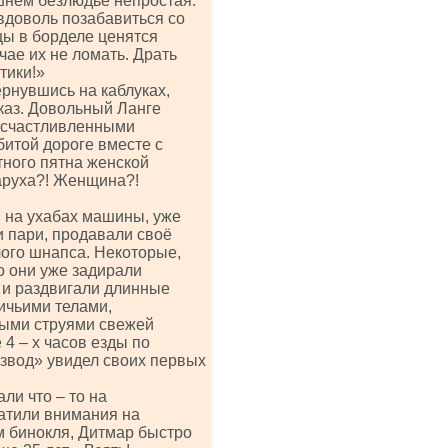
шнем безлюдье непростая.
вдоволь позабавиться со
цы в борделе ценятся
учае их не ломать. Драть
тики!»
ернувшись на каблуках,
каз. Довольный Ланге
 осчастливленными
битой дороге вместе с
тного пятна женской
таруха?! Женщина?!
 на ухабах машины, уже
 пари, продавали своё
лого шнапса. Некоторые,
о они уже задирали
 и раздвигали длинные
ичьими телами,
лыми струями свежей
4 – х часов езды по
звод» увидел своих первых
ли что – то на
ратили внимания на
м бинокля, Дитмар быстро