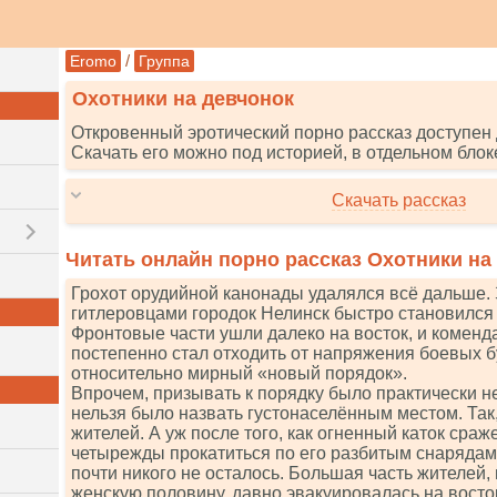
/
Eromo
Группа
Охотники на девчонок
Откровенный эротический порно рассказ доступен 
Скачать его можно под историей, в отдельном блок
Скачать рассказ
Читать онлайн порно рассказ Охотники на
Грохот орудийной канонады удалялся всё дальше.
гитлеровцами городок Нелинск быстро становился
Фронтовые части ушли далеко на восток, и коменд
постепенно стал отходить от напряжения боевых б
относительно мирный «новый порядок».
Впрочем, призывать к порядку было практически не
нельзя было назвать густонаселённым местом. Так
жителей. А уж после того, как огненный каток сраж
четырежды прокатиться по его разбитым снарядами
почти никого не осталось. Большая часть жителей,
женскую половину, давно эвакуировалась на восто