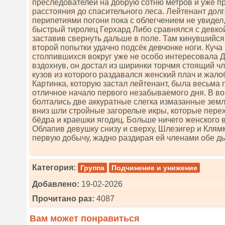
преследователей на добрую сотню метров и уже п
расстояния до спасительного леса. Лейтенант долг
перипетиями погони пока с облегчением не увидел,
быстрый тиролец Герхард Либо сравнялся с девкой 
заставив свернуть дальше в поле. Там кинувшийся
второй попытки удачно подсёк девчонке ноги. Куча 
столпившихся вокруг уже не особо интересовала 
вздохнув, он достал из ширинки торчмя стоящий ч
кузов из которого раздавался женский плач и жало
Картинка, которую застал лейтенант, была весьма 
отличное начало первого незабываемого дня. В в
болтались две аккуратные слегка измазанные земл
вниз шли стройные загорелые икры, которые пере
бёдра и краешки ягодиц. Больше ничего женского в
Облапив девушку снизу и сверху, Шлезигер и Клям
первую добычу, жадно раздирая ей членами обе д
Категория:
Группа
Подчинение и унижение
Добавлено:
19-02-2026
Прочитано раз:
4087
Вам может понравиться