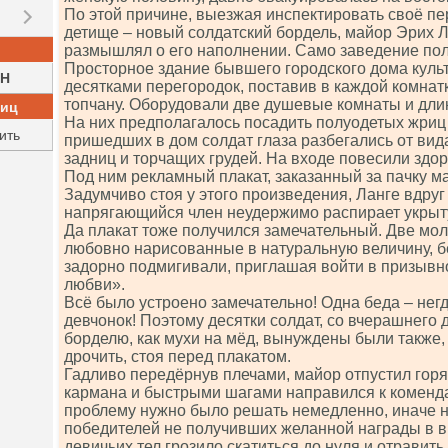
По этой причине, выезжая инспектировать своё пе
детище – новый солдатский бордель, майор Эрих 
размышлял о его наполнении. Само заведение полу
Просторное здание бывшего городского дома куль
H
десятками перегородок, поставив в каждой комнат
топчану. Оборудовали две душевые комнаты и дли
ниц
На них предполагалось посадить полуодетых жриц
ить
пришедших в дом солдат глаза разбегались от вид
задниц и торчащих грудей. На входе повесили зд
Под ним рекламный плакат, заказанный за пачку м
Задумчиво стоя у этого произведения, Ланге вдруг
напрягающийся член неудержимо распирает укрыт
Да плакат тоже получился замечательный. Две мол
любовно нарисованные в натуральную величину, б
задорно подмигивали, приглашая войти в призывн
любви».
Всё было устроено замечательно! Одна беда – нег
девчонок! Поэтому десятки солдат, со вчерашнего 
борделю, как мухи на мёд, вынуждены были также, 
дрочить, стоя перед плакатом.
Гадливо передёрнув плечами, майор отпустил горя
кармана и быстрыми шагами направился к коменд
проблему нужно было решать немедленно, иначе 
победителей не получивших желанной награды в 
девичьих тел грозило скатиться до нуля и отравит