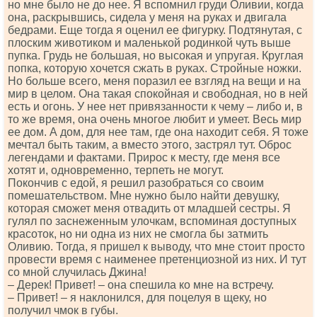
но мне было не до нее. Я вспомнил груди Оливии, когда
она, раскрывшись, сидела у меня на руках и двигала
бедрами. Еще тогда я оценил ее фигурку. Подтянутая, с
плоским животиком и маленькой родинкой чуть выше
пупка. Грудь не большая, но высокая и упругая. Круглая
попка, которую хочется сжать в руках. Стройные ножки.
Но больше всего, меня поразил ее взгляд на вещи и на
мир в целом. Она такая спокойная и свободная, но в ней
есть и огонь. У нее нет привязанности к чему – либо и, в
то же время, она очень многое любит и умеет. Весь мир
ее дом. А дом, для нее там, где она находит себя. Я тоже
мечтал быть таким, а вместо этого, застрял тут. Оброс
легендами и фактами. Прирос к месту, где меня все
хотят и, одновременно, терпеть не могут.
Покончив с едой, я решил разобраться со своим
помешательством. Мне нужно было найти девушку,
которая сможет меня отвадить от младшей сестры. Я
гулял по заснеженным улочкам, вспоминая доступных
красоток, но ни одна из них не смогла бы затмить
Оливию. Тогда, я пришел к выводу, что мне стоит просто
провести время с наименее претенциозной из них. И тут
со мной случилась Джина!
– Дерек! Привет! – она спешила ко мне на встречу.
– Привет! – я наклонился, для поцелуя в щеку, но
получил чмок в губы.