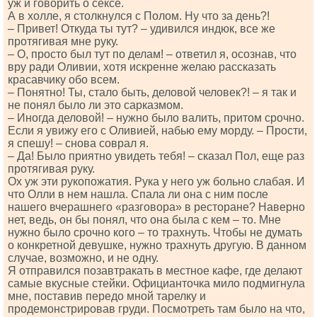
уж и говорить о сексе.
А в холле, я столкнулся с Полом. Ну что за день?!
– Привет! Откуда ты тут? – удивился индюк, все же
протягивая мне руку.
– О, просто был тут по делам! – ответил я, осознав, что
вру ради Оливии, хотя искренне желаю рассказать
красавчику обо всем.
– Понятно! Ты, стало быть, деловой человек?! – я так и
не понял было ли это сарказмом.
– Иногда деловой! – нужно было валить, притом срочно.
Если я увижу его с Оливией, набью ему морду. – Прости,
я спешу! – снова соврал я.
– Да! Было приятно увидеть тебя! – сказал Пол, еще раз
протягивая руку.
Ох уж эти рукопожатия. Рука у него уж больно слабая. И
что Олли в нем нашла. Спала ли она с ним после
нашего вчерашнего «разговора» в ресторане? Наверно
нет, ведь, он бы понял, что она была с кем – то. Мне
нужно было срочно кого – то трахнуть. Чтобы не думать
о конкретной девушке, нужно трахнуть другую. В данном
случае, возможно, и не одну.
Я отправился позавтракать в местное кафе, где делают
самые вкусные стейки. Официанточка мило подмигнула
мне, поставив передо мной тарелку и
продемонстрировав груди. Посмотреть там было на что,