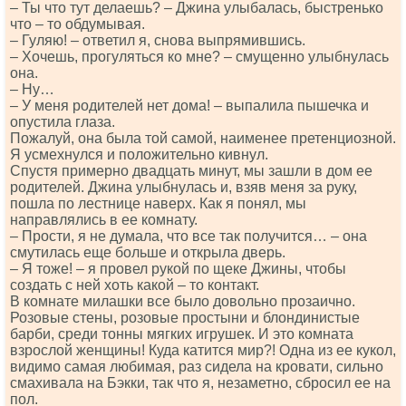
– Ты что тут делаешь? – Джина улыбалась, быстренько
что – то обдумывая.
– Гуляю! – ответил я, снова выпрямившись.
– Хочешь, прогуляться ко мне? – смущенно улыбнулась
она.
– Ну…
– У меня родителей нет дома! – выпалила пышечка и
опустила глаза.
Пожалуй, она была той самой, наименее претенциозной.
Я усмехнулся и положительно кивнул.
Спустя примерно двадцать минут, мы зашли в дом ее
родителей. Джина улыбнулась и, взяв меня за руку,
пошла по лестнице наверх. Как я понял, мы
направлялись в ее комнату.
– Прости, я не думала, что все так получится… – она
смутилась еще больше и открыла дверь.
– Я тоже! – я провел рукой по щеке Джины, чтобы
создать с ней хоть какой – то контакт.
В комнате милашки все было довольно прозаично.
Розовые стены, розовые простыни и блондинистые
барби, среди тонны мягких игрушек. И это комната
взрослой женщины! Куда катится мир?! Одна из ее кукол,
видимо самая любимая, раз сидела на кровати, сильно
смахивала на Бэкки, так что я, незаметно, сбросил ее на
пол.