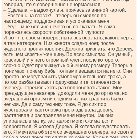
говорил, что я совершенно ненормальная.
– Сделала! – выдохнула я, прячась за винной картой.
– Растешь на глазах! – теперь он смеялся по –
настоящему, поддерживая и успокаивая меня.
– Угу! – мне больше нечего было сказать. Я сама
поражалась скорости собственной глупости.
И вот, я в своем номере, пытаюсь осознать, какого черта
я там натворила. Низ живота сладко ноет, после
чудесного проникновения. Должна признать, что Дереку,
есть чем «взять» женщину. Во всех смыслах. Он умный,
красивый и у него огромный член, после которого,
сложно будет привыкнуть к обычному размеру. Теперь я
понимаю, почему бабы толпами вешаются на него. Они
просто не могут забыть умопомрачительного траха, а
потом разбалтывают подружкам и те, становятся в
очередь, стремясь хоть раз попробовать такое. Мои
предыдущие кавалеры доводили меня до оргазма, но
вчерашний оргазм ни с одним из них сравнить было
нельзя. Да и саму технику тоже. Я до сих пор
чувствовала, как головка прокладывала дорогу,
растягивая и расправляя меня изнутри. Как она
упиралась в матку, заставляя меня сжиматься и
содрогаться. Я хотела Дерека. Я хотела почувствовать
его. Я мечтала об этом со вчерашнего вечера, но смогла
себе в этом признаться только сейчас. Как и в том, что я