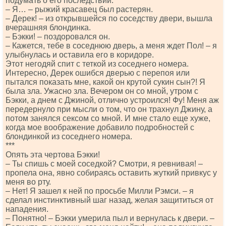
подумать о его последствии.
– Я… – рыжий красавец был растерян.
– Дерек! – из открывшейся по соседству двери, вышла
вчерашняя блондинка.
– Бэкки! – поздоровался он.
– Кажется, тебе в соседнюю дверь, а меня ждет Пол! – я
улыбнулась и оставила его в коридоре.
Этот негодяй спит с теткой из соседнего номера.
Интересно, Дерек ошибся дверью с перепоя или
пытался показать мне, какой он крутой сукин сын?! Я
была зла. Ужасно зла. Вечером он со мной, утром с
Бэкки, а днем с Джиной, отлично устроился! Фу! Меня аж
передернуло при мысли о том, что он трахнул Джину, а
потом занялся сексом со мной. И мне стало еще хуже,
когда мое воображение добавило подробностей с
блондинкой из соседнего номера.
***
Опять эта чертова Бэкки!
– Ты спишь с моей соседкой? Смотри, я ревнивая! –
пропела она, явно собираясь оставить жуткий привкус у
меня во рту.
– Нет! Я зашел к ней по просьбе Милли Рэмси. – я
сделал инстинктивный шаг назад, желая защититься от
нападения.
– Понятно! – Бэкки умерила пыл и вернулась к двери. –