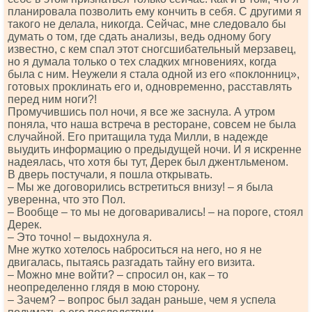
планировала позволить ему кончить в себя. С другими я
такого не делала, никогда. Сейчас, мне следовало бы
думать о том, где сдать анализы, ведь одному богу
известно, с кем спал этот сногсшибательный мерзавец,
но я думала только о тех сладких мгновениях, когда
была с ним. Неужели я стала одной из его «поклонниц»,
готовых проклинать его и, одновременно, расставлять
перед ним ноги?!
Промучившись пол ночи, я все же заснула. А утром
поняла, что наша встреча в ресторане, совсем не была
случайной. Его притащила туда Милли, в надежде
выудить информацию о предыдущей ночи. И я искренне
надеялась, что хотя бы тут, Дерек был джентльменом.
В дверь постучали, я пошла открывать.
– Мы же договорились встретиться внизу! – я была
уверенна, что это Пол.
– Вообще – то мы не договаривались! – на пороге, стоял
Дерек.
– Это точно! – выдохнула я.
Мне жутко хотелось наброситься на него, но я не
двигалась, пытаясь разгадать тайну его визита.
– Можно мне войти? – спросил он, как – то
неопределенно глядя в мою сторону.
– Зачем? – вопрос был задан раньше, чем я успела