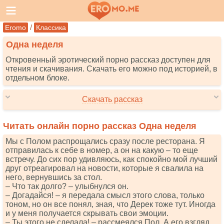
/
Eromo
Классика
Одна неделя
Откровенный эротический порно рассказ доступен для
чтения и скачивания. Скачать его можно под историей, в
отдельном блоке.
Скачать рассказ
Читать онлайн порно рассказ Одна неделя
Мы с Полом распрощались сразу после ресторана. Я
отправилась к себе в номер, а он на какую – то еще
встречу. До сих пор удивляюсь, как спокойно мой лучший
друг отреагировал на новости, которые я свалила на
него, вернувшись за стол.
– Что так долго? – улыбнулся он.
– Догадайся! – я передала смысл этого слова, только
тоном, но он все понял, зная, что Дерек тоже тут. Иногда
и у меня получается скрывать свои эмоции.
– Ты этого не сделала! – рассмеялся Пол. А его взгляд