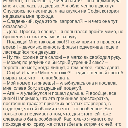
Если что, ты знаешь, где меня найти! – она подмигнула
мне и скрылась за дверью. А я облегченно вздохнул.
Спускаясь по лестнице, я наткнулся на Софи, которая
не давала мне прохода.
– Сладенький, куда это ты запропал?! – и чего она тут
оказалась?
– Дела! Прости, я спешу! – я попытался пройти мимо, но
брюнеточка схватила меня за руку.
– Подожди! Мне так одиноко! Я хочу, приятно провести
время! – двусмысленность фразы подчеркивал еще и
ластящийся тон девушки.
– Ну так, сходи в спа салон! – я мягко высвободил руку.
– Может, поцелуйчик и быстрый утренний секс? –
терпеть не могу, когда липнут, а тем более, когда давят.
– Софи! Я занят! Может позже?! – единственный способ
вырваться, что – то пообещать.
– Мой номер ты знаешь! – улыбнулась она и послала
мне, слава богу, воздушный поцелуй.
– Ага! – я улыбнулся и пошел дальше. Я вообще, все
знаю! Например, что эта гребанная аристократка,
постоянно трахает приезжих богатых старперов, в
надежде, что ей обломится что – то особенное. Вот
только она не думает о том, что, для этого, ей тоже
следовало быть особенной. Как только я узнал о ее
похождениях, сразу же стал избегать встречи с ней, что