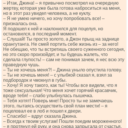
– Итак, Джина! – я привычно посмотрел на очередную
жертву, которая уже была готова наброситься на меня,
но в этот раз увидел человека, а не куклу.
– Я не умею ничего, но хочу попробовать все! –
призналась она.
Я подошел к ней и наклонился для поцелуя, но
остановился, в последний момент.
– Слушай! Ты просто золото, а Джон прыщ на заднице
орангутанга. Не смей портить себе жизнь из – за него!
Не обещаю, что ты встретишь своего суженного сегодня,
но это скоро произойдет, и ты будешь жалеть, что
сделала глупость! – сам не понимая зачем, я нес всю эту
праведную чушь.
– Ты не хочешь меня?! – Джина уныло опустила голову.
– Ты не хочешь меня! – с улыбкой сказал я, взял за
подбородок и чмокнул в губы.
– Хочу! Я хочу такого, как ты! Чтобы все видели, что я
тоже сексуальная! Что меня хочет горячий красавчик,
вроде тебя! – слабо улыбнулась пышечка.
– Тебя хотят! Поверь мне! Просто ты не замечаешь
этого, пытаясь осуществить свой план мести! – я
поцеловал ее в лоб и пошел к двери.
– Спасибо! – вдруг сказала Джина.
– Всегда к твоим услугам! Пошли поедим мороженного!
– я протянул ей руку, и она снова запрыгала от счастья,