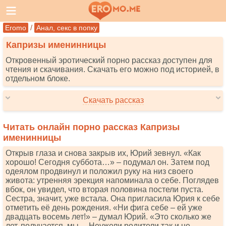
/
Eromo
Анал, секс в попку
Капризы именинницы
Откровенный эротический порно рассказ доступен для
чтения и скачивания. Скачать его можно под историей, в
отдельном блоке.
Скачать рассказ
Читать онлайн порно рассказ Капризы
именинницы
Открыв глаза и снова закрыв их, Юрий зевнул. «Как
хорошо! Сегодня суббота…» – подумал он. Затем под
одеялом продвинул и положил руку на низ своего
живота: утренняя эрекция напоминала о себе. Поглядев
вбок, он увидел, что вторая половина постели пуста.
Сестра, значит, уже встала. Она пригласила Юрия к себе
отметить её день рождения. «Ни фига себе – ей уже
двадцать восемь лет!» – думал Юрий. «Это сколько же
лет, получается, мы… Неужели родители так и не