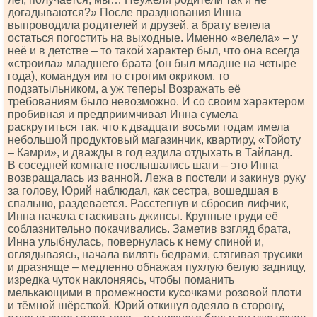
догадываются?» После празднования Инна
выпроводила родителей и друзей, а брату велела
остаться погостить на выходные. Именно «велела» – у
неё и в детстве – то такой характер был, что она всегда
«строила» младшего брата (он был младше на четыре
года), командуя им то строгим окриком, то
подзатыльником, а уж теперь! Возражать её
требованиям было невозможно. И со своим характером
пробивная и предприимчивая Инна сумела
раскрутиться так, что к двадцати восьми годам имела
небольшой продуктовый магазинчик, квартиру, «Тойоту
– Камри», и дважды в год ездила отдыхать в Тайланд.
В соседней комнате послышались шаги – это Инна
возвращалась из ванной. Лежа в постели и закинув руку
за голову, Юрий наблюдал, как сестра, вошедшая в
спальню, раздевается. Расстегнув и сбросив лифчик,
Инна начала стаскивать джинсы. Крупные груди её
соблазнительно покачивались. Заметив взгляд брата,
Инна улыбнулась, повернулась к нему спиной и,
оглядываясь, начала вилять бедрами, стягивая трусики
и дразняще – медленно обнажая пухлую белую задницу,
изредка чуток наклоняясь, чтобы поманить
мелькающими в промежности кусочками розовой плоти
и тёмной шёрсткой. Юрий откинул одеяло в сторону,