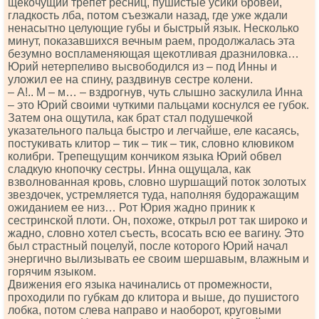
щекочущий трепет ресниц, пушистые усики бровей,
гладкость лба, потом съезжали назад, где уже ждали
ненасытно целующие губы и быстрый язык. Несколько
минут, показавшихся вечным раем, продолжалась эта
безумно воспламеняющая щекотливая дразниловка…
Юрий нетерпеливо высвободился из – под Инны и
уложил ее на спину, раздвинув сестре колени.
– А!.. М – м… – вздрогнув, чуть слышно заскулила Инна
– это Юрий своими чуткими пальцами коснулся ее губок.
Затем она ощутила, как брат стал подушечкой
указательного пальца быстро и легчайше, еле касаясь,
постукивать клитор – тик – тик – тик, словно клювиком
колибри. Трепещущим кончиком языка Юрий обвел
сладкую кнопочку сестры. Инна ощущала, как
взволнованная кровь, словно шуршащий поток золотых
звездочек, устремляется туда, наполняя будоражащим
ожиданием ее низ… Рот Юрия жадно приник к
сестринской плоти. Он, похоже, открыл рот так широко и
жадно, словно хотел съесть, всосать всю ее вагину. Это
был страстный поцелуй, после которого Юрий начал
энергично вылизывать ее своим шершавым, влажным и
горячим языком.
Движения его языка начинались от промежности,
проходили по губкам до клитора и выше, до пушистого
лобка, потом слева направо и наоборот, круговыми