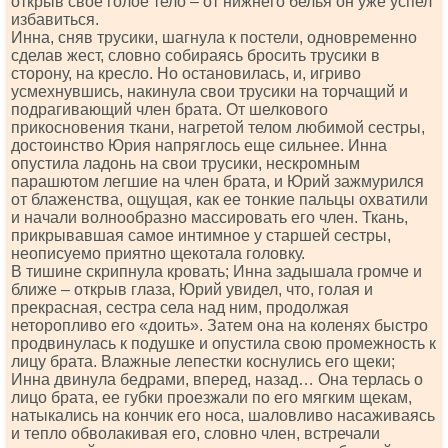
открыв свое голое тело – от нижнего белья он уже успел
избавиться.
Инна, сняв трусики, шагнула к постели, одновременно
сделав жест, словно собираясь бросить трусики в
сторону, на кресло. Но остановилась, и, игриво
усмехнувшись, накинула свои трусики на торчащий и
подрагивающий член брата. От шелкового
прикосновения ткани, нагретой телом любимой сестры,
достоинство Юрия напряглось еще сильнее. Инна
опустила ладонь на свои трусики, нескромным
парашютом легшие на член брата, и Юрий зажмурился
от блаженства, ощущая, как ее тонкие пальцы охватили
и начали волнообразно массировать его член. Ткань,
прикрывавшая самое интимное у старшей сестры,
неописуемо приятно щекотала головку.
В тишине скрипнула кровать; Инна задышала громче и
ближе – открыв глаза, Юрий увидел, что, голая и
прекрасная, сестра села над ним, продолжая
неторопливо его «доить». Затем она на коленях быстро
продвинулась к подушке и опустила свою промежность к
лицу брата. Влажные лепестки коснулись его щеки;
Инна двинула бедрами, вперед, назад… Она терлась о
лицо брата, ее губки проезжали по его мягким щекам,
натыкались на кончик его носа, шаловливо насаживаясь
и тепло обволакивая его, словно член, встречали