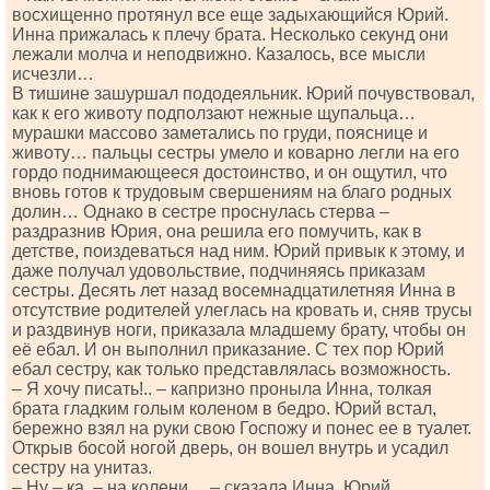
восхищенно протянул все еще задыхающийся Юрий.
Инна прижалась к плечу брата. Несколько секунд они
лежали молча и неподвижно. Казалось, все мысли
исчезли…
В тишине зашуршал пододеяльник. Юрий почувствовал,
как к его животу подползают нежные щупальца…
мурашки массово заметались по груди, пояснице и
животу… пальцы сестры умело и коварно легли на его
гордо поднимающееся достоинство, и он ощутил, что
вновь готов к трудовым свершениям на благо родных
долин… Однако в сестре проснулась стерва –
раздразнив Юрия, она решила его помучить, как в
детстве, поиздеваться над ним. Юрий привык к этому, и
даже получал удовольствие, подчиняясь приказам
сестры. Десять лет назад восемнадцатилетняя Инна в
отсутствие родителей улеглась на кровать и, сняв трусы
и раздвинув ноги, приказала младшему брату, чтобы он
её ебал. И он выполнил приказание. С тех пор Юрий
ебал сестру, как только представлялась возможность.
– Я хочу писать!.. – капризно проныла Инна, толкая
брата гладким голым коленом в бедро. Юрий встал,
бережно взял на руки свою Госпожу и понес ее в туалет.
Открыв босой ногой дверь, он вошел внутрь и усадил
сестру на унитаз.
– Ну – ка, – на колени… – сказала Инна. Юрий