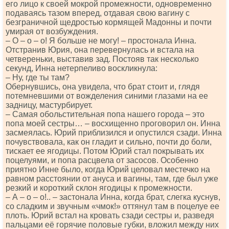
его лицо к своей мокрой промежности, одновременно
подаваясь тазом вперед, отдавая свою вагину с
безграничной щедростью кормящей Мадонны и почти
умирая от возбуждения.
– О – о – о! Я больше не могу! – простонала Инна.
Отстранив Юрия, она перевернулась и встала на
четвереньки, выставив зад. Постояв так несколько
секунд, Инна нетерпеливо воскликнула:
– Ну, где ты там?
Обернувшись, она увидела, что брат стоит и, глядя
потемневшими от вожделения синими глазами на ее
задницу, мастурбирует.
– Самая обольстительная попа нашего города – это
попа моей сестры… – восхищенно проговорил он. Инна
засмеялась. Юрий приблизился и опустился сзади. Инна
почувствовала, как он гладит и сильно, почти до боли,
тискает ее ягодицы. Потом Юрий стал покрывать их
поцелуями, и попа расцвела от засосов. Особенно
приятно Инне было, когда Юрий целовал местечко на
равном расстоянии от ануса и вагины, там, где был уже
резкий и короткий склон ягодицы к промежности.
– А – о – о!.. – застонала Инна, когда брат, слегка куснув,
со сладким и звучным «чмок!» оттянул там в поцелуе ее
плоть. Юрий встал на кровать сзади сестры и, разведя
пальцами её горячие половые губки, вложил между них