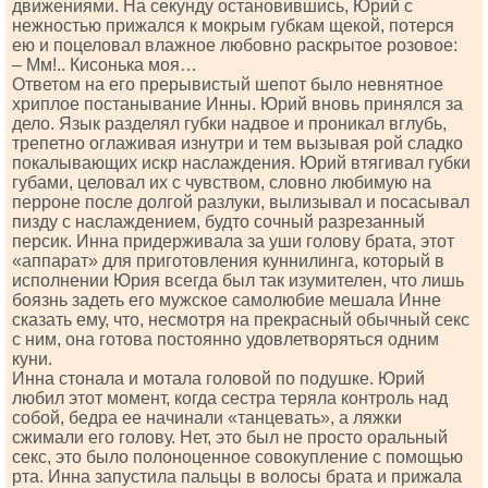
движениями. На секунду остановившись, Юрий с
нежностью прижался к мокрым губкам щекой, потерся
ею и поцеловал влажное любовно раскрытое розовое:
– Мм!.. Кисонька моя…
Ответом на его прерывистый шепот было невнятное
хриплое постанывание Инны. Юрий вновь принялся за
дело. Язык разделял губки надвое и проникал вглубь,
трепетно оглаживая изнутри и тем вызывая рой сладко
покалывающих искр наслаждения. Юрий втягивал губки
губами, целовал их с чувством, словно любимую на
перроне после долгой разлуки, вылизывал и посасывал
пизду с наслаждением, будто сочный разрезанный
персик. Инна придерживала за уши голову брата, этот
«аппарат» для приготовления куннилинга, который в
исполнении Юрия всегда был так изумителен, что лишь
боязнь задеть его мужское самолюбие мешала Инне
сказать ему, что, несмотря на прекрасный обычный секс
с ним, она готова постоянно удовлетворяться одним
куни.
Инна стонала и мотала головой по подушке. Юрий
любил этот момент, когда сестра теряла контроль над
собой, бедра ее начинали «танцевать», а ляжки
сжимали его голову. Нет, это был не просто оральный
секс, это было полоноценное совокупление с помощью
рта. Инна запустила пальцы в волосы брата и прижала