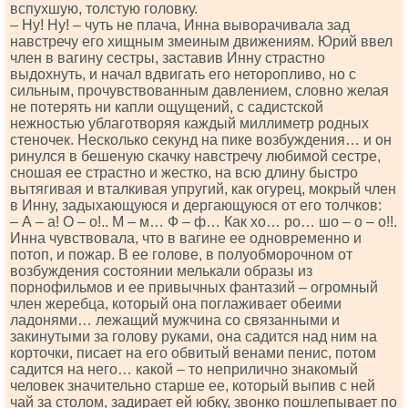
вспухшую, толстую головку.
– Ну! Ну! – чуть не плача, Инна выворачивала зад
навстречу его хищным змеиным движениям. Юрий ввел
член в вагину сестры, заставив Инну страстно
выдохнуть, и начал вдвигать его неторопливо, но с
сильным, прочувствованным давлением, словно желая
не потерять ни капли ощущений, с садистской
нежностью ублаготворяя каждый миллиметр родных
стеночек. Несколько секунд на пике возбуждения… и он
ринулся в бешеную скачку навстречу любимой сестре,
сношая ее страстно и жестко, на всю длину быстро
вытягивая и вталкивая упругий, как огурец, мокрый член
в Инну, задыхающуюся и дергающуюся от его толчков:
– А – а! О – о!.. М – м… Ф – ф… Как хо… ро… шо – о – о!!.
Инна чувствовала, что в вагине ее одновременно и
потоп, и пожар. В ее голове, в полуобморочном от
возбуждения состоянии мелькали образы из
порнофильмов и ее привычных фантазий – огромный
член жеребца, который она поглаживает обеими
ладонями… лежащий мужчина со связанными и
закинутыми за голову руками, она садится над ним на
корточки, писает на его обвитый венами пенис, потом
садится на него… какой – то неприлично знакомый
человек значительно старше ее, который выпив с ней
чай за столом, задирает ей юбку, звонко пошлепывает по