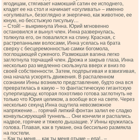
ягодицам, стягивает намокший сатин ее исподнего,
кладет ее на стол и начинает «огуливать» – именно
«огуливать», безоглядно и энергично, как животное, ее
юную, но бесстыжую писульку…
– Стой! – выкрикнула Инна. Юрий мгновенно
остановился и вынул член. Инна развернулась,
толкнула его, он повалился на спину. Красная, с
растрепанными волосами, Инна уселась на брата
сверху с бесцеремонностью самки богомола,
поглощающей суженого. Размокшая вагина легко
заглотнула торчащий член. Дрожа и закрыв глаза, Инна
несколько раз медленно скользнула вверх и вниз по
своей собственности. Затем, подпрыгивая и взвизгивая,
она начала ускорять движения. В распаленном
сознании Инны возникло представление, будто она вся
превратилась в какую – то фантастическую гигантскую
суперпиздищу, которая похотливо готова заглотнуть не
только что Юрия целиком, а вообще все на свете. Через
несколько секунд Инна ощутила невозможное
напряжение… горячий липкий фонтан залил ее сладко
конвульсирующий туннель… Они кончили и распались
надвое, горячие и тяжело дышащие. У Инны кружилась
голова. Плавая, как в тумане, она бессильно размякла
на постели.
– Как ты меня… как ты меня отыме – ела!.. –