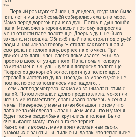
раз…
***
— Первый раз мужской член, я увидела, когда мне было
пять лет и мы всей семьёй собирались ехать на море.
Мама перед дорогой приняла душ. Потом в душ пошёл
папа. Мама очень торопилась и поэтому попросила
меня отнести папе полотенце. Дверь в душ не была
закрыта, и я вошла. Обнажённый папа стоял под струёй
воды и намыливал голову. Я стояла как вкопанная и
смотрела на голого папу, вернее на его член. При
движениях папы член слегка покачивался. Я была
просто в шоке от увиденного! Папа помыл голову и
заметил меня. Он улыбнулся и попросил полотенце.
Покраснев до корней волос, протянув полотенце, я
стрелой вылетев из душа. Поездку на море я уже и не
помню, но это запомнилось мне надолго…
В семь лет подсмотрела, как мама занималась этим с
папой. Потом лежала и долго представляла, может ли
член в меня вместится, сравнивала размеры у себя и
мамы. Наверное, у мамы такая большая, потому что
папа её такой сделал. Страшные мысли, что и у меня
будет так же раздолбана, крутились в голове. Было
очень жалко маму, что она такое терпит…
Как-то лет в восемь, мама пригласила к нам своих
знакомых с работы. Выпили они, да так, что тёпленькие