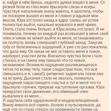
и, найдя в нём брешь, недолго думая вошёл в меня. От
резкой боли из глаз моих брызнули слезы и искры.
Чувствуя наполнение внизу живота, я захотела, чтобы
он поскорее вышел из меня и словно угадывая мои
мысли, Юра отступил назад и вдруг снова, не успев
полностью выйти, нахально ворвался в моё чрево.
Опять стало очень больно, и Юра вновь отступил. Я не
понимала, почему он каждый раз всовывает в меня свой
член и никак не может выйти из меня, останавливаясь
на полпути, вновь совершает глубокий заход. Закусив
губу от болезненных ощущений, я уже сто раз пожалела,
что дала ему. Он никак не мог оставить меня в покое,
наоборот, участил ритм. Внезапно чувство боли стало
стихать и на смену ему пришло что-то новое,
незнакомое. Возникло ощущение разливающегося
тепла по всему телу, такое сладострастное, что всё
смешалось и я, сама(!), ритмично задвигала тазом ему
на встречу. Дыхания стало не хватать, появилось
ощущение нарастающего счастья и тут в меня что-то
брызнуло горячее, прервав наступление оргазма. Юра
прекратил свои движения, его обмякший член
вывалился из меня…
Я ощутила себя одураченной и неудовлетворённой.
Внизу живота всё горело, болело и пульсировало, да
ещё что-то стало стекать по промежности прямо на