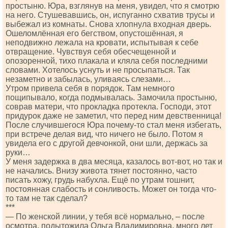
простыню. Юра, взглянув на меня, увидел, что я смотрю
на него. Стушевавшись, он, испуганно схватив трусы и
выбежал из комнаты. Снова хлопнула входная дверь.
Ошеломлённая его бегством, опустошённая, я
неподвижно лежала на кровати, испытывая к себе
отвращение. Чувствуя себя обесчещенной и
опозоренной, тихо плакала и кляла себя последними
словами. Хотелось уснуть и не просыпаться. Так
незаметно и забылась, уливаясь слезами…
Утром привела себя в порядок. Там немного
пощипывало, когда подмывалась. Замочила простыню,
соврав матери, что прокладка протекла. Господи, этот
придурок даже не заметил, что перед ним девственница!
После случившегося Юра почему-то стал меня избегать,
при встрече делая вид, что ничего не было. Потом я
увидела его с другой девчонкой, они шли, держась за
руки…
У меня задержка в два месяца, казалось вот-вот, но так и
не начались. Внизу живота тянет постоянно, часто
писать хожу, грудь набухла. Ещё по утрам тошнит,
постоянная слабость и сонливость. Может он тогда что-
то там не так сделал?
***
— По женской линии, у тебя всё нормально, – после
осмотра, подытожила Ольга Владимировна, много лет