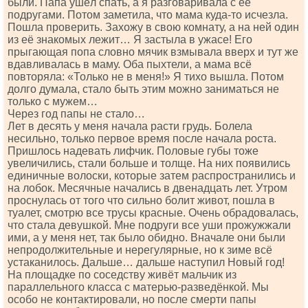
были. Папа ушёл спать, а я разговаривала с её
подругами. Потом заметила, что мама куда-то исчезла.
Пошла проверить. Захожу в свою комнату, а на ней один
из её знакомых лежит… Я застыла в ужасе! Его
прыгающая попа словно мячик взмывала вверх и тут же
вдавливалась в маму. Оба пыхтели, а мама всё
повторяла: «Только не в меня!» Я тихо вышла. Потом
долго думала, стало быть этим можно заниматься не
только с мужем…
Через год папы не стало…
Лет в десять у меня начала расти грудь. Болела
несильно, только первое время после начала роста.
Пришлось надевать лифчик. Половые губы тоже
увеличились, стали больше и толще. На них появились
единичные волоски, которые затем распространились и
на лобок. Месячные начались в двенадцать лет. Утром
проснулась от того что сильно болит живот, пошла в
туалет, смотрю все трусы красные. Очень обрадовалась,
что стала девушкой. Мне подруги все уши прожужжали
ими, а у меня нет, так было обидно. Вначале они были
непродолжительные и нерегулярные, но к зиме всё
устаканилось. Дальше… дальше наступил Новый год!
На площадке по соседству живёт мальчик из
параллельного класса с матерью-разведёнкой. Мы
особо не контактировали, но после смерти папы