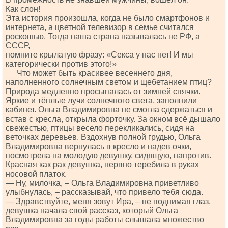
Как слон!
Эта история произошла, когда не было смартфонов и
интернета, а цветной телевизор в семье считался
роскошью. Тогда наша страна называлась не РФ, а
СССР,
помните крылатую фразу: «Секса у нас нет! И мы
категорически против этого!»
__ Что может быть красивее весеннего дня,
наполненного солнечным светом и щебетанием птиц?
Природа медленно просыпалась от зимней спячки.
Яркие и тёплые лучи солнечного света, заполнили
кабинет. Ольга Владимировна не смогла сдержаться и
встав с кресла, открыла форточку. За окном всё дышало
свежестью, птицы весело перекликались, сидя на
веточках деревьев. Вздохнув полной грудью, Ольга
Владимировна вернулась в кресло и надев очки,
посмотрела на молодую девушку, сидящую, напротив.
Красная как рак девушка, нервно теребила в руках
носовой платок.
— Ну, милочка, – Ольга Владимировна приветливо
улыбнулась, – рассказывай, что привело тебя сюда.
— Здравствуйте, меня зовут Ира, – не поднимая глаз,
девушка начала свой рассказ, который Ольга
Владимировна за годы работы слышала множество