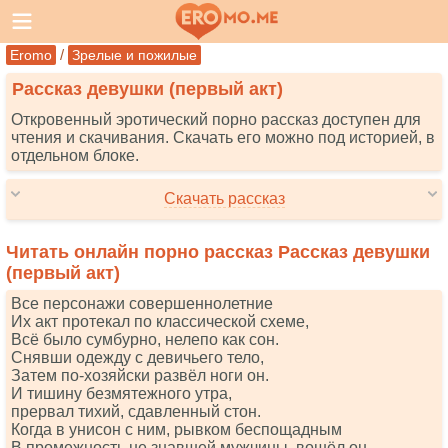
/
Eromo
Зрелые и пожилые
Рассказ девушки (первый акт)
Откровенный эротический порно рассказ доступен для
чтения и скачивания. Скачать его можно под историей, в
отдельном блоке.
Скачать рассказ
Читать онлайн порно рассказ Рассказ девушки
(первый акт)
Все персонажи совершеннолетние
Их акт протекал по классической схеме,
Всё было сумбурно, нелепо как сон.
Снявши одежду с девичьего тело,
Затем по-хозяйски развёл ноги он.
И тишину безмятежного утра,
прервал тихий, сдавленный стон.
Когда в унисон с ним, рывком беспощадным
В промежность не знавшей мужчины, вошёл он.