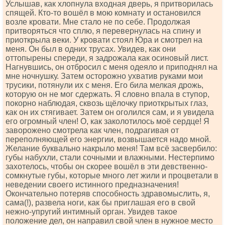
Услышав, как хлопнула входная дверь, я притворилась
спящей. Кто-то вошёл в мою комнату и остановился
возле кровати. Мне стало не по себе. Продолжая
притворяться что сплю, я перевернулась на спину и
приоткрыла веки. У кровати стоял Юра и смотрел на
меня. Он был в одних трусах. Увидев, как они
оттопырены спереди, я задрожала как осиновый лист.
Нагнувшись, он отбросил с меня одеяло и приподнял на
мне ночнушку. Затем осторожно ухватив руками мои
трусики, потянули их с меня. Его била мелкая дрожь,
которую он не мог сдержать. Я словно впала в ступор,
покорно наблюдая, сквозь щёлочку приоткрытых глаз,
как он их стягивает. Затем он оголился сам, и я увидела
его огромный член! О, как заколотилось моё сердце! Я
заворожено смотрела как член, подрагивая от
переполняющей его энергии, возвышается надо мной.
Желание буквально накрыло меня! Там всё засвербило:
губы набухли, стали сочными и влажными. Нестерпимо
захотелось, чтобы он скорее вошёл в эти девственно-
сомкнутые губы, которые много лет жили и процветали в
неведении своего истинного предназначения!
Окончательно потеряв способность здравомыслить, я,
сама(!), развела ноги, как бы приглашая его в свой
нежно-упругий интимный орган. Увидев такое
положение дел, он направил свой член в нужное место