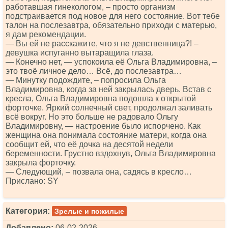
работавшая гинекологом, – просто организм
подстраивается под новое для него состояние. Вот тебе
талон на послезавтра, обязательно приходи с матерью,
я дам рекомендации.
— Вы ей не расскажите, что я не девственница?! –
девушка испуганно вытаращила глаза.
— Конечно нет, — успокоила её Ольга Владимировна, –
это твоё личное дело… Всё, до послезавтра…
— Минутку подождите, – попросила Ольга
Владимировна, когда за ней закрылась дверь. Встав с
кресла, Ольга Владимировна подошла к открытой
форточке. Яркий солнечный свет, продолжал заливать
всё вокруг. Но это больше не радовало Ольгу
Владимировну, — настроение было испорчено. Как
женщина она понимала состояние матери, когда она
сообщит ей, что её дочка на десятой недели
беременности. Грустно вздохнув, Ольга Владимировна
закрыла форточку.
— Следующий, – позвала она, садясь в кресло…
Прислано: SY
Категория:
Зрелые и пожилые
Добавлено:
06-02-2026