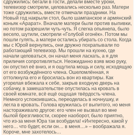
сдружились: бегали в гости, делали вместе уроки,
телевизор смотрели, целовались несколько раз. Матери
тоже сдружились, вместе отмечали праздники. На
Новый год накрыли стол, было шампанское и армянский
коньяк «Арарат». Вначале матери были против выпивки,
но потом разрешили чуть-чуть. Я слегка опьянела, было
весело, шутили, смотрели «Голубой огонёк». Потом мы
пошли гулять, а матери остались убирать со стола. Когда
мы с Юрой вернулись, они дружно похрапывали по
работающий телевизор. Мы прошли на кухню, где
начали целоваться, он начал меня ласкать, а я для
приличия сопротивляться. Неожиданно взяв мою руку,
он опустил её вниз, и я ощутила мощь и силу, исходящую
от его возбуждённого члена. Ошеломлённая, я
оттолкнула его и бросилась вон из квартиры. Как
угорелая вбежала к себе, закрыв входную дверь на
собачку, в замешательстве опустилась на кровать в
своей комнате, всё ещё ощущая твёрдость члена.
Немного успокоившись, переоделась в ночнушку, и
легла в кровать. Голова кружилась от выпитого, но меня
настораживало другое: его член не вызвал во мне
былой брезгливости, скорее наоборот, было приятно,
что из-за меня Юра так возбудила! «Интересно, какой у
него… что будет, если он… в меня…» – воображала я.
Короче, мне захотелось…