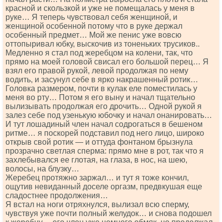
красной и скользкой и уже не помещалась у меня в
руке… Я теперь чувствовал себя женщиной, и
женщиной особенной потому что в руке держал
особенный предмет… Мой же пенис уже вовсю
оттопыривал юбку, выскочив из тоненьких трусиков..
Медленно я стал под жеребцом на колени, так, что
прямо на моей головой свисал его большой перец… Я
взял его правой рукой, левой продолжая по нему
водить, и засунул себе в ярко накрашенный ротик…
Головка размером, почти в кулак еле поместилась у
меня во рту… Потом я его выну и начал тщательно
вылизывать продолжая его дрочить… Одной рукой я
залез себе под узенькую юбочку и начал онанировать…
И тут лошадиный член начал содрогаться в бешеном
ритме… я поскорей подставил под него лицо, широко
открыв свой ротик — и оттуда фонтаном брызнула
прозрачно светлая сперма: прямо мне в рот, так что я
захлебывался ее глотая, на глаза, в нос, на шею,
волосы, на блузку…
Жеребец протяжно заржал… и тут я тоже кончил,
ощутив невиданный доселе оргазм, предвкушая еще
сладостнее продолжения…
Я встал на ноги отряхнулся, вылизал всю сперму,
чувствуя уже почти полный желудок… и снова подошел