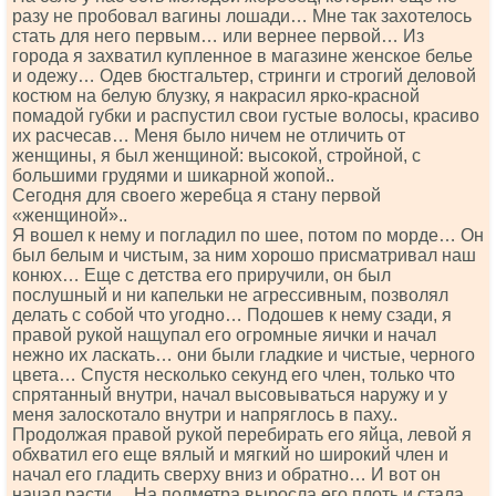
разу не пробовал вагины лошади… Мне так захотелось
стать для него первым… или вернее первой… Из
города я захватил купленное в магазине женское белье
и одежу… Одев бюстгальтер, стринги и строгий деловой
костюм на белую блузку, я накрасил ярко-красной
помадой губки и распустил свои густые волосы, красиво
их расчесав… Меня было ничем не отличить от
женщины, я был женщиной: высокой, стройной, с
большими грудями и шикарной жопой..
Сегодня для своего жеребца я стану первой
«женщиной»..
Я вошел к нему и погладил по шее, потом по морде… Он
был белым и чистым, за ним хорошо присматривал наш
конюх… Еще с детства его приручили, он был
послушный и ни капельки не агрессивным, позволял
делать с собой что угодно… Подошев к нему сзади, я
правой рукой нащупал его огромные яички и начал
нежно их ласкать… они были гладкие и чистые, черного
цвета… Спустя несколько секунд его член, только что
спрятанный внутри, начал высовываться наружу и у
меня залоскотало внутри и напряглось в паху..
Продолжая правой рукой перебирать его яйца, левой я
обхватил его еще вялый и мягкий но широкий член и
начал его гладить сверху вниз и обратно… И вот он
начал расти… На полметра выросла его плоть и стала