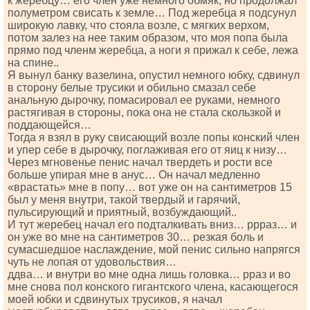
к жеребцу… его член уже немного обмяк, но продолжал
полуметром свисать к земле… Под жеребца я подсунул
широкую лавку, что стояла возле, с мягких верхом,
потом залез на нее таким образом, что моя попа была
прямо под членм жеребца, а ноги я прижал к себе, лежа
на спине..
Я вынул банку вазелина, опустил немного юбку, сдвинул
в сторону белые трусики и обильно смазал себе
анальную дырочку, помасировал ее руками, немного
растягивая в стороны, пока она не стала скользкой и
поддающейся…
Тогда я взял в руку свисающий возле попы конский член
и упер себе в дырочку, поглаживая его от яиц к низу…
Через мгновенье пенис начал твердеть и рости все
больше упирая мне в анус… Он начал медленно
«врастать» мне в попу… вот уже он на сантиметров 15
был у меня внутри, такой твердый и гарячий,
пульсирующий и приятный, возбуждающий..
И тут жеребец начал его подталкивать вниз… ррраз… и
он уже во мне на сантиметров 30… резкая боль и
сумасшедшое наслаждение, мой пенис сильно напрягся
чуть не лопая от удовольствия…
ддва… и внутри во мне одна лишь головка… рраз и во
мне снова пол конского гигантского члена, касающегося
моей юбки и сдвинутых трусиков, я начал