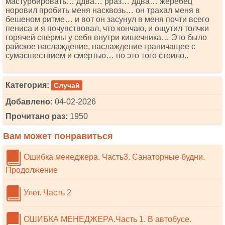
мастурбировать… ддва… рраз… ддва… жеребец
норовил пробить меня насквозь… он трахал меня в
бешеном ритме… и вот он засунул в меня почти всего
пениса и я почувствовал, что кончаю, и ощутил толчки
горячей спермы у себя внутри кишечника… Это было
райское наслаждение, наслаждение граничащее с
сумасшествием и смертью… но это того стоило..
Категория:
Случай
Добавлено:
04-02-2026
Прочитано раз:
1950
Вам может понравиться
Ошибка менеджера. Часть3. Санаторные будни.
Продолжение
Улет. Часть 2
ОШИБКА МЕНЕДЖЕРА.Часть 1. В автобусе.