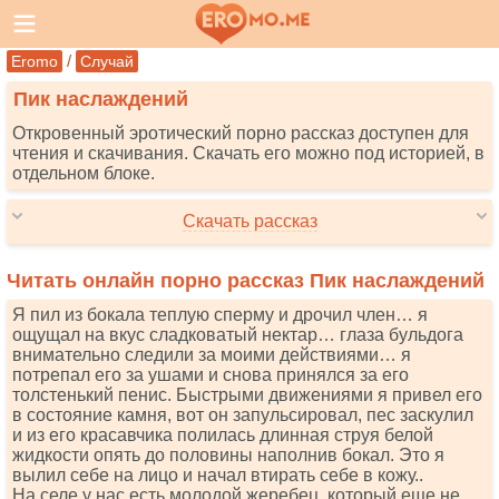
/
Eromo
Случай
Пик наслаждений
Откровенный эротический порно рассказ доступен для
чтения и скачивания. Скачать его можно под историей, в
отдельном блоке.
Скачать рассказ
Читать онлайн порно рассказ Пик наслаждений
Я пил из бокала теплую сперму и дрочил член… я
ощущал на вкус сладковатый нектар… глаза бульдога
внимательно следили за моими действиями… я
потрепал его за ушами и снова принялся за его
толстенький пенис. Быстрыми движениями я привел его
в состояние камня, вот он запульсировал, пес заскулил
и из его красавчика полилась длинная струя белой
жидкости опять до половины наполнив бокал. Это я
вылил себе на лицо и начал втирать себе в кожу..
На селе у нас есть молодой жеребец, который еще не