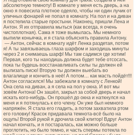
абсолютную темноту! В комнате у меня есть дверь, а на
окно я повесила плотное одеяло, чтобы ни один лучик от
уличных фонарей не попал в комнату. На пол и на диван
я постелила старые простыни. Наконец, пришли Лена и
Антон. Я их отправила мыться (как всегда, я очень
чистоплотная). Сама я тоже вымылась. Мы немного
выпили коньячка, и я стала объяснять правила Антону.
— Антон, сейчас в комнату идёт Ленка раздетая, потом
я! А ты завязываешь глаза шарфом и заходишь минуты
через 2 и снимаешь шарф! Мы там садимся где хотим!
Первая, кого ты находишь должна будет тебе отсосать,
пока ты будешь восстанавливать силы ты должен ей
вылизать писю! Вторую ты должен выебать во
влагалище и кончить в неё! А потом… как масть пойдёт!!!
Антон согласился! Мы забежали в комнату с Ленкой!
Она села на диван, а я села на пол у окна. И вот мы
зовём Антона! Он зашёл, закрыл за собой дверь и начал
искать кого-нибудь. Он прошёл до окна и наткнулся на
меня и я потянулась к его члену. Он уже был немного
напряжён. Я стала его гладить, а потом захватила ртом
его головку! Красок придавала темнота-всё было на
ощупь! Второй рукой я дрочила свой клитор! Вдруг Антон
начал кончать, и я постаралась, как можно больше
проглотить, но было темно, и часть спермы потекла по