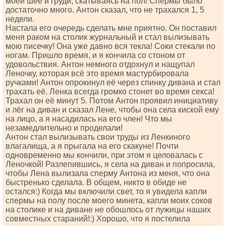
моей шее и груди, скатываясь на пол! Спермы было
достаточно много. Антон сказал, что не трахался 1, 5
недели.
Настала его очередь сделать мне приятно. Он поставил
меня раком на столик журнальный и стал вылизывать
мою писечку! Она уже давно вся текла! Соки стекали по
ногам. Пришло время, и я кончила со стоном от
удовольствия. Антон немного отдохнул и нащупал
Леночку, которая всё это время мастурбировала
ручками! Антон опрокинул её через спинку дивана и стал
трахать её. Ленка всегда громко стонет во время секса!
Трахал он её минут 5. Потом Антон проявил инициативу
и лёг на диван и сказал Лене, чтобы она села киской ему
на лицо, а я насадилась на его член! Что мы
незамедлительно и проделали!
Антон стал вылизывать свои труды из Ленкиного
влагалища, а я прыгала на его скакуне! Почти
одновременно мы кончили, при этом я целовалась с
Леночкой! Разлепившись, я села на диван и попросила,
чтобы Лена вылизала сперму Антона из меня, что она
быстренько сделала. В общем, никто в обиде не
остался:) Когда мы включили свет, то я увидела капли
спермы на полу после моего минета, капли моих соков
на столике и на диване не обошлось от лужицы наших
совместных стараний!:) Хорошо, что я постелила