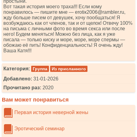
простыни.
Вот такая история моего траха!!! Если кому
понравилось — пишите мне — еrоtiк2006@rаmblеr.ru,
жду больше писем от девушек, хочу пообщаться! Я
возбуждаюсь как от членов, так и от щелок! Отвечу 100%
на письма с личными фото во время секса или после
него! Будем меняться! Можно без лица, как я уже
писала — только киску и море, море, море спермы —
обожаю её пить! Конфиденциальность! Я очень жду!
Ваша Катя!!!
Категория:
Группа
Из присланного
Добавлено:
31-01-2026
Прочитано раз:
2020
Вам может понравиться
Первая история неверной жены
Эротический семинар