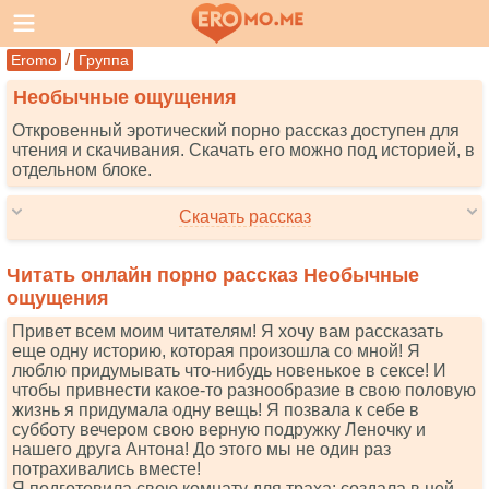
/
Eromo
Группа
Необычные ощущения
Откровенный эротический порно рассказ доступен для
чтения и скачивания. Скачать его можно под историей, в
отдельном блоке.
Скачать рассказ
Читать онлайн порно рассказ Необычные
ощущения
Привет всем моим читателям! Я хочу вам рассказать
еще одну историю, которая произошла со мной! Я
люблю придумывать что-нибудь новенькое в сексе! И
чтобы привнести какое-то разнообразие в свою половую
жизнь я придумала одну вещь! Я позвала к себе в
субботу вечером свою верную подружку Леночку и
нашего друга Антона! До этого мы не один раз
потрахивались вместе!
Я подготовила свою комнату для траха: создала в ней