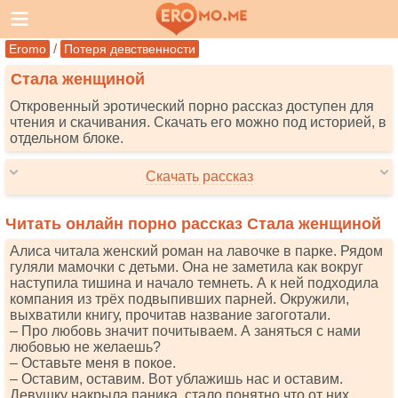
/
Eromo
Потеря девственности
Стала женщиной
Откровенный эротический порно рассказ доступен для
чтения и скачивания. Скачать его можно под историей, в
отдельном блоке.
Скачать рассказ
Читать онлайн порно рассказ Стала женщиной
Алиса читала женский роман на лавочке в парке. Рядом
гуляли мамочки с детьми. Она не заметила как вокруг
наступила тишина и начало темнеть. А к ней подходила
компания из трёх подвыпивших парней. Окружили,
выхватили книгу, прочитав название загоготали.
– Про любовь значит почитываем. А заняться с нами
любовью не желаешь?
– Оставьте меня в покое.
– Оставим, оставим. Вот ублажишь нас и оставим.
Девушку накрыла паника, стало понятно что от них