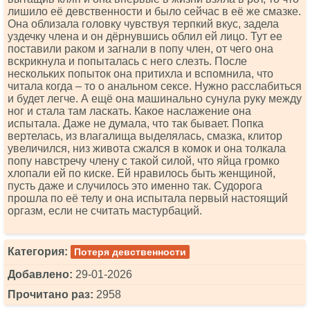
лишило её девственности и было сейчас в её же смазке.
Она облизала головку чувствуя терпкий вкус, задела
уздечку члена и он дёрнувшись облил ей лицо. Тут ее
поставили раком и загнали в попу член, от чего она
вскрикнула и попыталась с него слезть. После
нескольких попыток она притихла и вспомнила, что
читала когда – то о анальном сексе. Нужно расслабиться
и будет легче. А ещё она машинально сунула руку между
ног и стала там ласкать. Какое наслажение она
испытала. Даже не думала, что так бывает. Попка
вертелась, из влагалища выделялась, смазка, клитор
увеличился, низ живота сжался в комок и она толкала
попу навстречу члену с такой силой, что яйца громко
хлопали ей по киске. Ей нравилось быть женщиной,
пусть даже и случилось это именно так. Судорога
прошла по её телу и она испытала первый настоящий
оргазм, если не считать мастурбаций.
Категория:
Потеря девственности
Добавлено:
29-01-2026
Прочитано раз:
2958