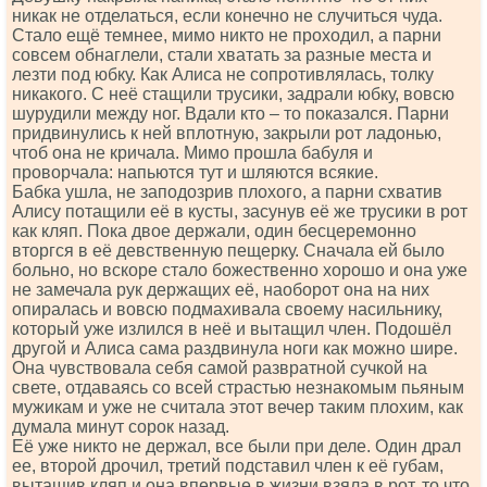
никак не отделаться, если конечно не случиться чуда.
Стало ещё темнее, мимо никто не проходил, а парни
совсем обнаглели, стали хватать за разные места и
лезти под юбку. Как Алиса не сопротивлялась, толку
никакого. С неё стащили трусики, задрали юбку, вовсю
шурудили между ног. Вдали кто – то показался. Парни
придвинулись к ней вплотную, закрыли рот ладонью,
чтоб она не кричала. Мимо прошла бабуля и
проворчала: напьются тут и шляются всякие.
Бабка ушла, не заподозрив плохого, а парни схватив
Алису потащили её в кусты, засунув её же трусики в рот
как кляп. Пока двое держали, один бесцеремонно
вторгся в её девственную пещерку. Сначала ей было
больно, но вскоре стало божественно хорошо и она уже
не замечала рук держащих её, наоборот она на них
опиралась и вовсю подмахивала своему насильнику,
который уже излился в неё и вытащил член. Подошёл
другой и Алиса сама раздвинула ноги как можно шире.
Она чувствовала себя самой развратной сучкой на
свете, отдаваясь со всей страстью незнакомым пьяным
мужикам и уже не считала этот вечер таким плохим, как
думала минут сорок назад.
Её уже никто не держал, все были при деле. Один драл
ее, второй дрочил, третий подставил член к её губам,
вытащив кляп и она впервые в жизни взяла в рот, то что