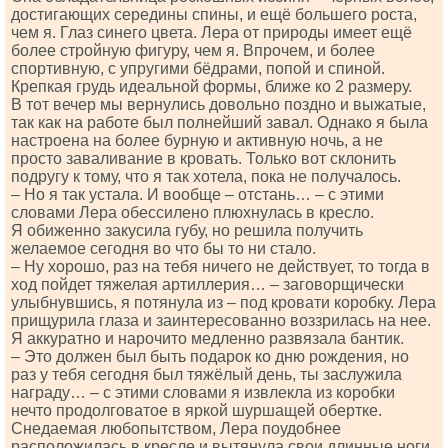
достигающих середины спины, и ещё большего роста,
чем я. Глаз синего цвета. Лера от природы имеет ещё
более стройную фигуру, чем я. Впрочем, и более
спортивную, с упругими бёдрами, попой и спиной.
Крепкая грудь идеальной формы, ближе ко 2 размеру.
В тот вечер мы вернулись довольно поздно и выжатые,
так как на работе был полнейший завал. Однако я была
настроена на более бурную и активную ночь, а не
просто заваливание в кровать. Только вот склонить
подругу к тому, что я так хотела, пока не получалось.
– Но я так устала. И вообще – отстань… – с этими
словами Лера обессилено плюхнулась в кресло.
Я обиженно закусила губу, но решила получить
желаемое сегодня во что бы то ни стало.
– Ну хорошо, раз на тебя ничего не действует, то тогда в
ход пойдет тяжелая артиллерия… – заговорщически
улыбнувшись, я потянула из – под кровати коробку. Лера
прищурила глаза и заинтересованно воззрилась на нее.
Я аккуратно и нарочито медленно развязала бантик.
– Это должен был быть подарок ко дню рождения, но
раз у тебя сегодня был тяжёлый день, ты заслужила
награду… – с этими словами я извлекла из коробки
нечто продолговатое в яркой шуршащей обертке.
Снедаемая любопытством, Лера поудобнее
расположилась в кресле и вытянула свои длинные ноги.