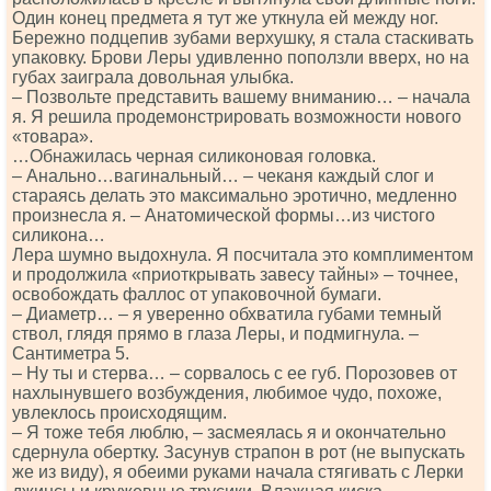
Один конец предмета я тут же уткнула ей между ног.
Бережно подцепив зубами верхушку, я стала стаскивать
упаковку. Брови Леры удивленно поползли вверх, но на
губах заиграла довольная улыбка.
– Позвольте представить вашему вниманию… – начала
я. Я решила продемонстрировать возможности нового
«товара».
…Обнажилась черная силиконовая головка.
– Анально…вагинальный… – чеканя каждый слог и
стараясь делать это максимально эротично, медленно
произнесла я. – Анатомической формы…из чистого
силикона…
Лера шумно выдохнула. Я посчитала это комплиментом
и продолжила «приоткрывать завесу тайны» – точнее,
освобождать фаллос от упаковочной бумаги.
– Диаметр… – я уверенно обхватила губами темный
ствол, глядя прямо в глаза Леры, и подмигнула. –
Сантиметра 5.
– Ну ты и стерва… – сорвалось с ее губ. Порозовев от
нахлынувшего возбуждения, любимое чудо, похоже,
увлеклось происходящим.
– Я тоже тебя люблю, – засмеялась я и окончательно
сдернула обертку. Засунув страпон в рот (не выпускать
же из виду), я обеими руками начала стягивать с Лерки