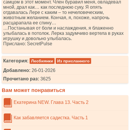
самцом в этот момент. Член буравил меня, овладевал
мной, драл как… как последнюю суку. Я опять
отдавалась Лере с каким – то нечеловеческим,
животным желанием. Кончая, я, похоже, напрочь
расцарапала ее спину…
…Постанывая от боли и наслаждения, я блаженно
улыбалась в потолок. Лерка задумчиво вертела в руках
игрушку и довольно улыбалась.
Прислано: SесrеtРulsе
Категория:
Лесбиянки
Из присланного
Добавлено:
26-01-2026
Прочитано раз:
3625
Вам может понравиться
Екатерина NEW. Глава 13. Часть 2
Как забавляется садистка. Часть 1