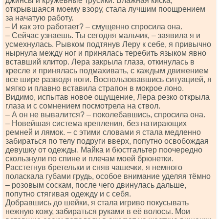
джинсы и кружевные трусики. Влажная киска,
открывшаяся моему взору, стала лучшим поощрением
за начатую работу.
– И как это работает? – смущенно спросила она.
– Сейчас узнаешь. Ты сегодня мальчик, – заявила я и
усмехнулась. Рывком подтянув Леру к себе, я привычно
нырнула между ног и принялась теребить языком явно
вставший клитор. Лера закрыла глаза, откинулась в
кресле и принялась подмахивать, с каждым движением
все шире разводя ноги. Воспользовавшись ситуацией, я
мягко и плавно вставила страпон в мокрое лоно.
Видимо, испытав новое ощущение, Лера резко открыла
глаза и с сомнением посмотрела на ствол.
– А он не вывалится? – поколебавшись, спросила она.
– Новейшая система крепления, без натирающих
ремней и лямок. – с этими словами я стала медленно
забираться по телу подруги вверх, попутно освобождая
девушку от одежды. Майка и бюстгальтер поочередно
скользнули по спине и плечам моей брюнетки.
Расстегнув бретельки и сняв чашечки, я немного
поласкала губами грудь, особое внимание уделяя тёмно
– розовым соскам, после чего двинулась дальше,
попутно стягивая одежду и с себя.
Добравшись до шейки, я стала игриво покусывать
нежную кожу, забираться руками в её волосы. Мои