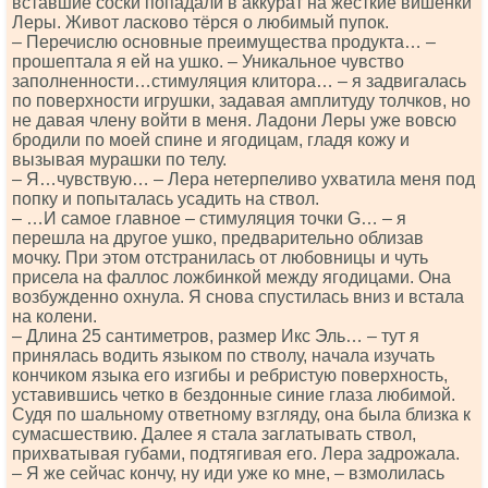
вставшие соски попадали в аккурат на жесткие вишенки
Леры. Живот ласково тёрся о любимый пупок.
– Перечислю основные преимущества продукта… –
прошептала я ей на ушко. – Уникальное чувство
заполненности…стимуляция клитора… – я задвигалась
по поверхности игрушки, задавая амплитуду толчков, но
не давая члену войти в меня. Ладони Леры уже вовсю
бродили по моей спине и ягодицам, гладя кожу и
вызывая мурашки по телу.
– Я…чувствую… – Лера нетерпеливо ухватила меня под
попку и попыталась усадить на ствол.
– …И самое главное – стимуляция точки G… – я
перешла на другое ушко, предварительно облизав
мочку. При этом отстранилась от любовницы и чуть
присела на фаллос ложбинкой между ягодицами. Она
возбужденно охнула. Я снова спустилась вниз и встала
на колени.
– Длина 25 сантиметров, размер Икс Эль… – тут я
принялась водить языком по стволу, начала изучать
кончиком языка его изгибы и ребристую поверхность,
уставившись четко в бездонные синие глаза любимой.
Судя по шальному ответному взгляду, она была близка к
сумасшествию. Далее я стала заглатывать ствол,
прихватывая губами, подтягивая его. Лера задрожала.
– Я же сейчас кончу, ну иди уже ко мне, – взмолилась