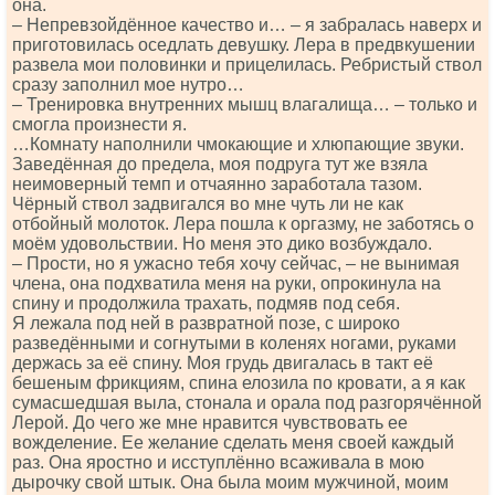
она.
– Непревзойдённое качество и… – я забралась наверх и
приготовилась оседлать девушку. Лера в предвкушении
развела мои половинки и прицелилась. Ребристый ствол
сразу заполнил мое нутро…
– Тренировка внутренних мышц влагалища… – только и
смогла произнести я.
…Комнату наполнили чмокающие и хлюпающие звуки.
Заведённая до предела, моя подруга тут же взяла
неимоверный темп и отчаянно заработала тазом.
Чёрный ствол задвигался во мне чуть ли не как
отбойный молоток. Лера пошла к оргазму, не заботясь о
моём удовольствии. Но меня это дико возбуждало.
– Прости, но я ужасно тебя хочу сейчас, – не вынимая
члена, она подхватила меня на руки, опрокинула на
спину и продолжила трахать, подмяв под себя.
Я лежала под ней в развратной позе, с широко
разведёнными и согнутыми в коленях ногами, руками
держась за её спину. Моя грудь двигалась в такт её
бешеным фрикциям, спина елозила по кровати, а я как
сумасшедшая выла, стонала и орала под разгорячённой
Лерой. До чего же мне нравится чувствовать ее
вожделение. Ее желание сделать меня своей каждый
раз. Она яростно и исступлённо всаживала в мою
дырочку свой штык. Она была моим мужчиной, моим