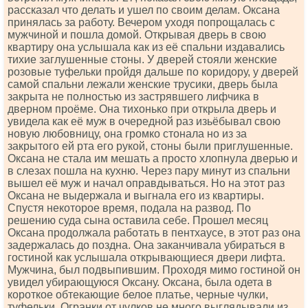
рассказал что делать и ушел по своим делам. Оксана
принялась за работу. Вечером уходя попрощалась с
мужчиной и пошла домой. Открывая дверь в свою
квартиру она услышала как из её спальни издавались
тихие заглушенные стоны. У дверей стояли женские
розовые туфельки пройдя дальше по коридору, у дверей
самой спальни лежали женские трусики, дверь была
закрыта не полностью из застрявшего лифчика в
дверном проёме. Она тихонько при открыла дверь и
увидела как её муж в очередной раз изьёбывал свою
новую любовницу, она громко стонала но из за
закрытого ей рта его рукой, стоны были приглушенные.
Оксана не стала им мешать а просто хлопнула дверью и
в слезах пошла на кухню. Через пару минут из спальни
вышел её муж и начал оправдываться. Но на этот раз
Оксана не выдержала и выгнала его из квартиры.
Спустя некоторое время, подала на развод. По
решению суда сына оставила себе. Прошел месяц
Оксана продолжала работать в пентхаусе, в этот раз она
задержалась до поздна. Она заканчивала убираться в
гостиной как услышала открывающиеся двери лифта.
Мужчина, был подвыпившим. Проходя мимо гостиной он
увидел убирающуюся Оксану. Оксана, была одета в
короткое обтекающие белое платье, черные чулки,
туфельки. Огранки от чулков не много выглядывали из