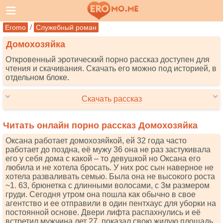
/
Eromo
Служебный роман
Домохозяйка
Откровенный эротический порно рассказ доступен для
чтения и скачивания. Скачать его можно под историей, в
отдельном блоке.
Скачать рассказ
Читать онлайн порно рассказ Домохозяйка
Оксана работает домохозяйкой, ей 32 года часто
работает до поздна, её мужу 36 она не раз застукивала
его у себя дома с какой – то девушкой но Оксана его
любила и не хотела бросать. У них рос сын наверное не
хотела разваливать семью. Была она не высокого роста
~1. 63, брюнетка с длинными волосами, с 3м размером
груди. Сегодня утром она пошла как обычно в свое
агентство и ее отправили в один пентхаус для уборки на
постоянной основе. Двери лифта распахнулись и её
встретил мужчина лет 27, показал свою жилую площадь,