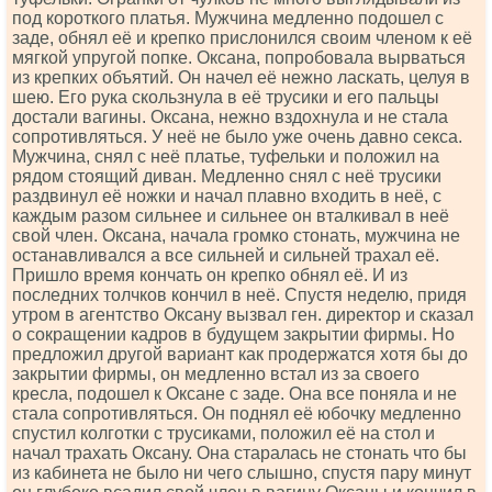
под короткого платья. Мужчина медленно подошел с
заде, обнял её и крепко прислонился своим членом к её
мягкой упругой попке. Оксана, попробовала вырваться
из крепких объятий. Он начел её нежно ласкать, целуя в
шею. Его рука скользнула в её трусики и его пальцы
достали вагины. Оксана, нежно вздохнула и не стала
сопротивляться. У неё не было уже очень давно секса.
Мужчина, снял с неё платье, туфельки и положил на
рядом стоящий диван. Медленно снял с неё трусики
раздвинул её ножки и начал плавно входить в неё, с
каждым разом сильнее и сильнее он вталкивал в неё
свой член. Оксана, начала громко стонать, мужчина не
останавливался а все сильней и сильней трахал её.
Пришло время кончать он крепко обнял её. И из
последних толчков кончил в неё. Спустя неделю, придя
утром в агентство Оксану вызвал ген. директор и сказал
о сокращении кадров в будущем закрытии фирмы. Но
предложил другой вариант как продержатся хотя бы до
закрытии фирмы, он медленно встал из за своего
кресла, подошел к Оксане с заде. Она все поняла и не
стала сопротивляться. Он поднял её юбочку медленно
спустил колготки с трусиками, положил её на стол и
начал трахать Оксану. Она старалась не стонать что бы
из кабинета не было ни чего слышно, спустя пару минут